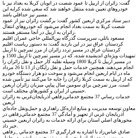
گفت: زائران از اربيل تا عمود شصت در اتوبان کربلا به بغداد نيز با
خودروهاي تعيين شده منتقل خواهند شد که سعي شده کرايه اين
مسير نيز حداقلي باشد.
دبير ستاد مرکزي اربعين کشور گفت: برگشت زائران نيز از عمود
شصت کربلا به سمت بغداد انجام مي‌شود که خودروهاي انتقال
زائران به اربيل در آنجا مستقر هستند.
مسعود باتلي، سرپرست گذرگاه بين‌المللي حاجي عمران اقليم
کردستان عراق نيز در اين بازديد گفت: به دستور رياست اقليم
کردستان عراق در مسير تردد زائران از مرز تمرچين تا اربيل
تمهيدات ويژه‌اي انديشيده شده، که در مسير تمرچين تا اربيل 1500 و
در مسير اربيل تا کربلا 1800 وسيله نقليه کار حمل و نقل زائران را
انجام مي‌دهند. همچنين خدمات حمل و نقل رايگان از 13 تا 26 مرداد
ماه در ايام اربعين انجام مي‌شود و سوخت دو هزار دستگاه خودرو
که از اربيل به سمت کربلا زائران را جابه جا مي‌کنند نيز تأمين شده
است. مرز تمرچين براي سومين سال پياپي ميزبان زائران اربعين
حسيني از ايران و کشورهاي مختلف است.
خدمات رساني 37 مجتمع خدماتي‌رفاهي آذربايجان‌غربي به زائران
اربعين
معاون توسعه مديريت و منابع اداره‌کل راهداري و حمل‌ونقل جاده‌اي
آذربايجان غربي از تجهيز و آمادگي 37 مجتمع خدماتي‌رفاهي در
محورهاي اصلي استان براي ارائه خدمات به زائران اربعين حسيني
خبر داد.
صادق عباس‌زاد با اشاره به قرارگيري 37 مجتمع خدماتي _رفاهي
در مسير تردد زائران اربعين از مرز تمرچين پيرانشهر در طول