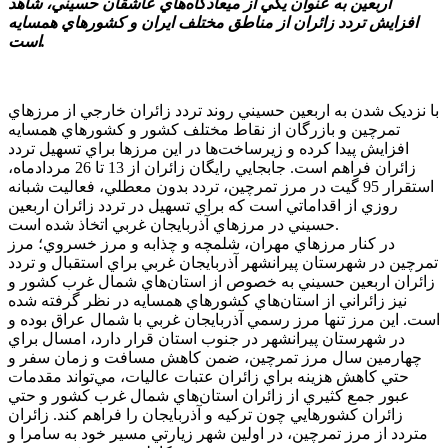
اربعين به عنوان يکي از ميعادگاه‌هاي عاشقان حسيني، شاهد
افزايش تردد زائران از مناطق مختلف ايران و کشورهاي همسايه
است.
با نزديک شدن به اربعين حسيني روند تردد زائران خارجي از مرزهاي
تمرچين و بازرگان از نقاط مختلف کشور و کشورهاي همسايه
افزايش پيدا کرده و زيرساخت‌ها در اين مرزها براي تسهيل تردد
زائران فراهم است. جابجايي رايگان زائران از 13 تا 26 مردادماه،
استقرار 95 گيت در مرز تمرچين، تردد بدون معطلي، فعاليت شبانه
روزي از اقداماتي است که براي تسهيل در تردد زائران اربعين
حسيني در مرزهاي آذربايجان غربي اتخاذ شده است.
در کنار مرزهاي مهران، شلمچه و چذابه و مرز خسروي؛ مرز
تمرچين در شهرستان پيرانشهر آذربايجان غربي براي استقبال و تردد
زائران اربعين حسيني به خصوص از استان‌هاي شمال غرب کشور و
نيز زائراني از استان‌هاي کشورهاي همسايه در نظر گرفته شده
است. اين مرز تنها مرز رسمي آذربايجان غربي با شمال عراق بوده و
در شهرستان پيرانشهر در جنوب استان قرار دارد، امسال براي
چهارمين سال مرز تمرچين، ضمن کاهش مسافت و زمان سفر و
حتي کاهش هزينه براي زائران عتبات عاليات، مي‌تواند مقدمات
عبور جمع کثيري از زائران استان‌هاي شمال غرب کشور و حتي
زائران کشورهايي چون ترکيه و آذربايجان را فراهم کند. زائران
متردد از مرز تمرچين، در اولين شهر زيارتي مسير خود به سامرا و