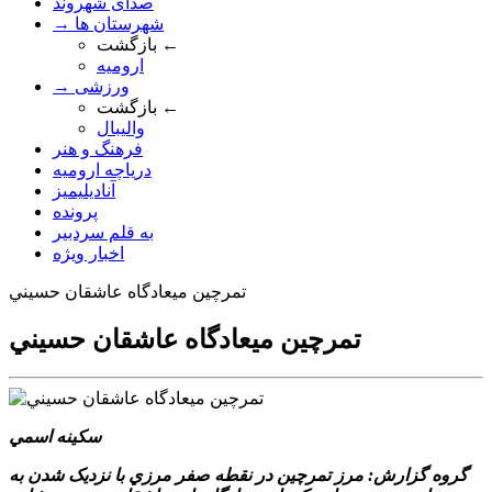
صدای شهروند
→ شهرستان ها
بازگشت ←
ارومیه
→ ورزشی
بازگشت ←
والیبال
فرهنگ و هنر
دریاچه ارومیه
آنادیلیمیز
پرونده
به قلم سردبیر
اخبار ویژه
تمرچين ميعادگاه عاشقان حسيني
تمرچين ميعادگاه عاشقان حسيني
سکينه اسمي
گروه گزارش: مرز تمرچين در نقطه صفر مرزي با نزديک شدن به