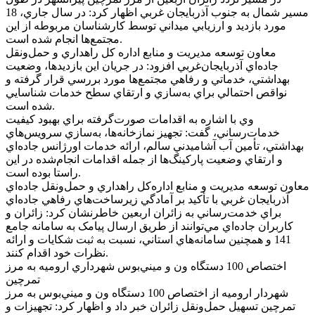
مسير شمال به جنوب آذربايجان غربي اظهار کرد: در سال جاري، 18
مورد بازديد و ارزيابي ميداني توسط کارشناسان مربوطه از اين
مجتمع‌ها انجام شده است.
معاون توسعه مديريت و منابع اداره کل راهداري و حمل‌ونقل
جاده‌اي آذربايجان‌غربي افزود: در جريان اين بازديدها، وضعيت
بهداشتي، خدماتي و رفاهي مجتمع‌ها مورد بررسي قرار گرفته و
نواقص احتمالي براي به‌سازي و ارتقاي سطح خدمات شناسايي
شده است.
وي با اشاره به اقدامات صورت‌گرفته براي بهبود کيفيت
خدمات‌رساني، گفت: تجهيز نمازخانه‌ها، به‌سازي سرويس‌هاي
بهداشتي، تأمين آب آشاميدني سالم، ارائه خدمات اورژانس جاده‌اي
و ارتقاي وضعيت پارکينگ‌ها از جمله اقدامات انجام‌شده در اين
راستا بوده است.
معاون توسعه مديريت و منابع اداره‌کل راهداري و حمل‌ونقل جاده‌اي
آذربايجان غربي با تأکيد بر آمادگي زيرساخت‌هاي رفاهي جاده‌اي
براي خدمت‌رساني به زائران اربعين خاطرنشان کرد: زائران و
کاربران جاده‌اي مي‌توانند از طريق ارسال پيامک به سامانه جامع
141 و همچنين سامانه‌هاي استاني، نسبت به ثبت شکايات و ارائه
نظرات خود اقدام کنند.
اختصاص 100 دستگاه ون و ميني‌بوس شهرداري اروميه به مرز
تمرچين
شهردار اروميه از اختصاص 100 دستگاه ون و ميني‌بوس به مرز
تمرچين تسهيل حمل‌ونقل زائران خبر داد و اظهار کرد: تجهيزات و