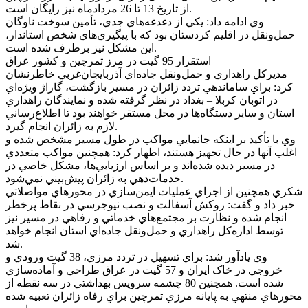
از تاريخ 13 تا 26 مردادماه نيز رايگان است.
وي ادامه داد: يکي از دغدغه‌هاي جدي، تأمين سوخت ناوگان
حمل‌ونقل در اقليم کردستان بود که با پيگيري‌هاي شخص استاندار،
اين مشکل نيز برطرف شده است.
استقرار 95 گيت در مرز تمرچين و کشور عراق
مديرکل راهداري و حمل‌ونقل جاده‌اي آذربايجان‌غربي خاطرنشان
کرد: براي ساماندهي تردد زائران در مسير بازگشت، گاراژ ويژه‌اي
در اتوبان کربلا – بغداد در نظر گرفته شده و نمايندگان راهداري
استان و ساير دستگاه‌ها در محل مستقر خواهند بود تا اطلاع‌رساني
لازم به زائران انجام گيرد.
وي با تأکيد بر اينکه جانمايي مواکب در طول مسير مشخص شده و
اغلب آنها در حال تجهيز هستند، اظهار کرد: همچنين مواکب متعددي
در مسير ديده شده‌اند و بر اساس ارزيابي‌ها، مشکل خاصي در
خدمات‌دهي به زائران پيش‌بيني نمي‌شود.
شکري همچنين از اجراي عمليات ايمن‌سازي در محورهاي مواصلاتي
خبر داد و گفت: روکش آسفالت و نصب نيوجرسي در نقاط پرخطر
انجام شده و نظارت بر مجتمع‌هاي خدماتي و رفاهي در مسير نيز
توسط اداره‌کل راهداري و حمل‌ونقل جاده‌اي استان انجام خواهد
شد.
وي يادآور شد: براي تسهيل در تردد مرزي، 38 گيت ورودي و
خروجي در خاک ايران و 57 گيت در عراق طراحي و آماده‌سازي
شده است. همچنين 80 چشمه سرويس بهداشتي در سه نقطه از
محورهاي منتهي به پايانه مرزي تمرچين براي رفاه زائران تعبيه شده