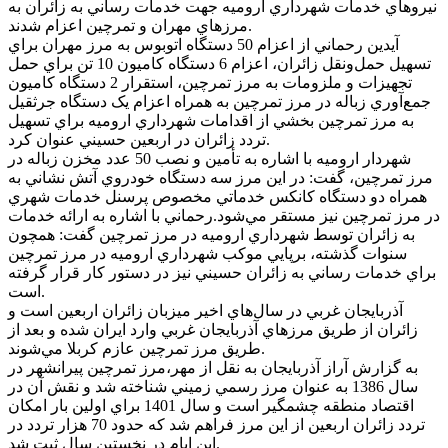
نيروهاي خدمات شهرداري اروميه جهت خدمات رساني به زائران به
مرزهاي مهران و تمرچين اعزام شدند.
آيدين رحماني از اعزام 50 دستگاه اتوبوس به مرز مهران براي
تسهيل حمل‌ونقل زائران، اعزام 6 دستگاه کاميون 10 تن براي حمل
تجهيزات و ملزومات به مرز تمرچين، استقرار 2 دستگاه کاميون
جمع‌آوري زباله در مرز تمرچين به همراه اعزام يک دستگاه جرثقيل
به مرز تمرچين بخشي از اقدامات شهرداري اروميه براي تسهيل
تردد زائران در اربعين حسيني عنوان کرد.
شهردار اروميه با اشاره به تأمين و نصب 50 عدد مخزن زباله در
مرز تمرچين، گفت: در اين مرز سه دستگاه خودروي آتش نشاني به
همراه دو دستگاه کانکس خدماتي مخصوص پرسنل خدمات شهري
در مرز تمرچين نيز مستقر مي‌شود.رحماني با اشاره به ارائه خدمات
به زائران توسط شهرداري اروميه در مرز تمرچين گفت: همچون
سنوات گذشته، برپايي موکب شهرداري اروميه در مرز تمرچين
براي خدمات رساني به زائران حسيني نيز در دستور کار قرار گرفته
است.
آذربايجان غربي در سال‌هاي اخير ميزبان زائران اربعين است و
زائران از طريق مرزهاي آذربايجان غربي وارد ايران شده و بعد از
طريق مرز تمرچين عازم کربلا مي‌شوند.
به گزارش آراز آذربايجان به نقل از مهر،مرز تمرچين پيرانشهر در
سال 1386 به عنوان مرز رسمي زميني شناخته شد و نقش آن در
اقتصاد منطقه چشمگير است و سال 1401 براي اولين بار امکان
تردد زائران اربعين از اين مرز فراهم شد که حدود 70 هزار تردد در
اين ايام در نخستين سال ثبت شد.