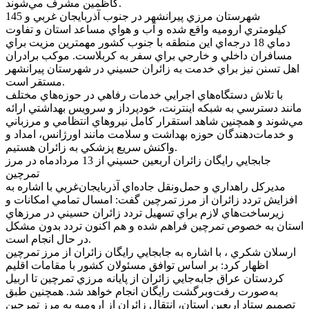
کاظمين مشرف مي‌شوند.
شهرستان مرزي پيرانشهر در جنوب آذربايجان غربي و 145
کيلومتري اروميه واقع شده و آب و هواي مساعد استان و تفاوت
دماي 18 درجه‌اي اين منطقه با جنوب کشور مهمترين مزيت براي
مسافران داخلي و خارجي براي سفر به کربلاست. موکب برادران
اهل تسنن نيز براي خدمت به زائران حسيني در شهرستان پيرانشهر
مستقر است.
با تلاش دستگاه‌هاي اجرايي خدمات رفاهي در حوزه‌هاي مختلف
مانند دسترسي به شبکه اينترنت، خودپرداز و سرويس بهداشتي ارائه
مي‌شوند و همچنين شاهد استقرار کامل نيروهاي انتظامي و مرزباني
و خدمات‌دهندگان حوزه بهداشت و سلامت مانند اورژانس، امداد و
واکنش سريع پزشکي به زائران هستيم.
جابجايي رايگان زائران اربعين حسيني از 13 مردادماه در مرز
تمرچين
مديرکل راهداري و حمل‌ونقل جاده‌اي آذربايجان‌غربي با اشاره به
افزايش تردد زائران از مرز تمرچين گفت: امسال تمامي امکانات و
زيرساخت‌هاي لازم براي تسهيل تردد زائران حسيني در مرزهاي
استان به خصوص تمرچين فراهم شده و هم اکنون تردد بدون مشکل
در حال انجام است.
ارسلان شکري ، با اشاره به جابجايي رايگان زائران از مرز تمرچين
اظهار کرد: بر اساس توافق مسئولان کشور با مقامات اقليم
کردستان عراق جابه‌جايي زائران از پايانه مرزي تمرچين تا اربيل
به‌صورت رفت‌وبرگشت رايگان انجام خواهد شد. همچنين طبق
تصميم ستاد اربعين استان، انتقال زائران از اروميه به مرز تمرچين