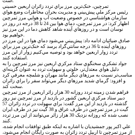
است.
تمرچين، خنک‌ترين مرز براي تردد زائران اربعين حسيني
رئيس مرکز ملي پيش‌بيني و مديريت بحران مخاطرات وضع هواي
سازمان هواشناسي در خصوص وضعيت آب و هوايي مرز تمرچين
اظهار کرد: در مرز تمرچين، دماي هوا بين 24 تا 38 درجه در روز در
نوسان است و در روزهاي آينده شاهد کاهش دما در اين مرز نيز
خواهيم بود.
صادق ضيائيان ادامه داد: پيش‌بيني مي‌شود دماي هوا در اين مرز در
روزهاي آينده تا 36 درجه سانتي‌گراد برسد که خنک‌ترين مرز براي
تردد زوار اربعين خواهد بود و توصيه مي‌کنيم زوار از اين مرز
استفاده کنند.
جواد تشکري سخنگوي ستاد مرکزي اربعين نيز مرز تمرچين را به
دليل هواي معتدل‌تر، خلوتي و سهولت تردد به عنوان گزينه‌اي
مناسب‌تر نسبت به مرزهاي ديگر مانند مهران و شلمچه معرفي کرد
و افزود: گرماي شديد مرزهاي ديگر مي‌تواند سفر را براي زائران
سخت کند.
فراهم شدن زمينه تردد روزانه 30 هزار زائر اربعين از مرز تمرچين
دبير ستاد مرکزي اربعين کشور در بازديد از مرز تمرچين نيز روز
گذشته در بازديد از اين مرز گفت: براي سهولت در تردد زائران 57
گيت در مرز تمرچين در طرف عراق و 38 گيت نيز در طرف ايران
نصب شده که روزانه نزديک 30 هزار زائر مي‌توانند از اين مرز تردد
کنند.
علي اکبر پور جمشيديان با اشاره به اينکه طبق توافقات انجام شده،
از مرز تمرچين تا اربيل تردد زائران به صورت رايگان انجام مي‌شود،