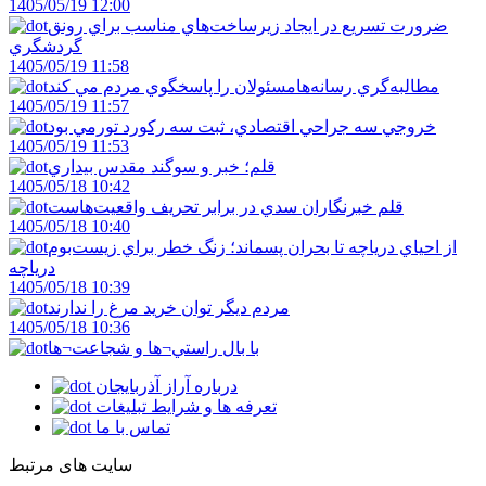
1405/05/19 12:00
ضرورت تسريع در ايجاد زيرساخت‌هاي مناسب براي رونق
گردشگري
1405/05/19 11:58
مطالبه‌گري رسانه‌هامسئولان را پاسخگوي مردم مي کند
1405/05/19 11:57
خروجي سه جراحي اقتصادي، ثبت سه رکورد تورمي بود
1405/05/19 11:53
قلم؛ خبر و سوگند مقدس بيداري
1405/05/18 10:42
قلم خبرنگاران سدي در برابر تحريف واقعيت‌هاست
1405/05/18 10:40
از احياي درياچه تا بحران پسماند؛ زنگ خطر براي زيست‌بوم
درياچه
1405/05/18 10:39
مردم ديگر توان خريد مرغ را ندارند
1405/05/18 10:36
با بال راستي¬ها و شجاعت¬ها
درباره آراز آذربایجان
تعرفه ها و شرایط تبلیغات
تماس با ما
سایت های مرتبط