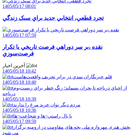
1405/05/17 08:01
تجرد قطعي، انتخابي جديد براي سبک زندگي
1405/05/17 07:59
نقده ،بر سر دوراهي فرصت تاريخي يا تکرار
فرصت‌سوزي
آخرین اخبار
1405/05/18 10:42
قلم خبرنگاران سدي در برابر تحريف واقعيت‌هاست
1405/05/18 10:40
از احياي درياچه تا بحران پسماند؛ زنگ خطر براي زيست‌بوم
درياچه
1405/05/18 10:39
مردم ديگر توان خريد مرغ را ندارند
1405/05/18 10:36
با بال راستي¬ها و شجاعت¬ها
1405/05/17 09:59
بخش هنری مهرواره ملی بچه های مقاومت در ارومیه برگزار
می شود