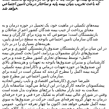
که باعث تخريب بنيان بيمه پايه و ساختار درمان تامين اجتماعي
خواهد شد.
بيمه‌هاي تکميلي در ماهيت خود، يک تحميل در حوزه درمان و به
معناي پرداخت از جيب بيمه شدگان کشور اعم از شاغلان و
بازنشستگان است؛ موضوعي که به ويژه براي کارگران و بيمه
شدگان سازمان تامين اجتماعي باتوجه به سطح درآمدي پايين،
هزينه‌هاي بسياري را در بر دارد.
در اين ميان براي بازنشستگان صندوق بازنشستگي کشوري و برخي
صندوق‌هاي داراي مشمولان پردرآمد، اخيراً بحث گسترش بيمه
»اکمل« توسط بيمه‌هاي تجاري کشور مطرح شده و برخي
کارشناسان و مديران صندوق‌ها باتوجه به تعهدات و هزينه‌هاي بالاي
اين صندوق‌ها در حوزه تعهدات درماني و ناکارآمدي بيمه تکميلي،
گزينه بيمه اکمل را مطرح کرده‌ند که ممکن است در آينده براي
سازمان تامين اجتماعي نيز مطرح شود.
عليرضا حيدري (کارشناس اقتصادي و نايب رئيس اتحاديه
پيشکسوتان جامعه کارگري) در اين ارتباط مي‌گويد: متاسفانه بازار
سلامت به چند بازار مختلف با نرخ‌هاي متفاوت بدل شده است.
وقتي در شوراي عالي بيمه اقدام به تفکيک جزء فني و جزء حرفه‌اي
درمان به چهار گروه تعرفه‌اي مي‌کنند، حرکت در صندوق‌ها به سوي
بيمه اکمل طبيعي خواهد شد. اکنون ما چهار تعرفه »دولتي، عمومي
غيردولتي، خيريه‌اي و خصوصي« داريم. به اين ترتيب يک کالاي واحد