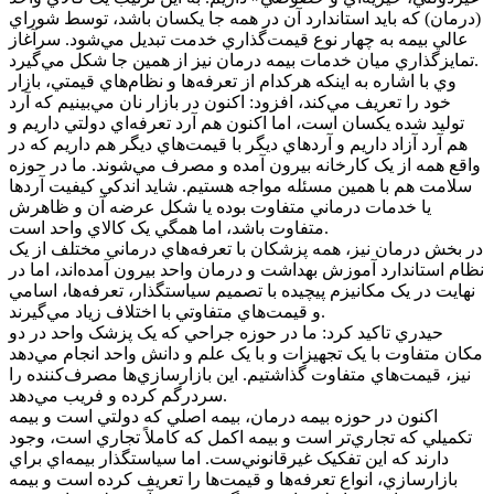
(درمان) که بايد استاندارد آن در همه جا يکسان باشد، توسط شوراي
عالي بيمه به چهار نوع قيمت‌گذاري خدمت تبديل مي‌شود. سرآغاز
تمايزگذاري ميان خدمات بيمه درمان نيز از همين جا شکل مي‌گيرد.
وي با اشاره به اينکه هرکدام از تعرفه‌ها و نظام‌هاي قيمتي، بازار
خود را تعريف مي‌کند، افزود: اکنون در بازار نان مي‌بينيم که آرد
توليد شده يکسان است، اما اکنون هم آرد تعرفه‌اي دولتي داريم و
هم آرد آزاد داريم و آرد‌هاي ديگر با قيمت‌هاي ديگر هم داريم که در
واقع همه از يک کارخانه بيرون آمده و مصرف مي‌شوند. ما در حوزه
سلامت هم با همين مسئله مواجه هستيم. شايد اندکي کيفيت آرد‌ها
يا خدمات درماني متفاوت بوده يا شکل عرضه آن و ظاهرش
متفاوت باشد، اما همگي يک کالاي واحد است.
در بخش درمان نيز، همه پزشکان با تعرفه‌هاي درماني مختلف از يک
نظام استاندارد آموزش بهداشت و درمان واحد بيرون آمده‌اند، اما در
نهايت در يک مکانيزم پيچيده با تصميم سياستگذار، تعرفه‌ها، اسامي
و قيمت‌هاي متفاوتي با اختلاف زياد مي‌گيرند.
حيدري تاکيد کرد: ما در حوزه جراحي که يک پزشک واحد در دو
مکان متفاوت با يک تجهيزات و با يک علم و دانش واحد انجام مي‌دهد
نيز، قيمت‌هاي متفاوت گذاشتيم. اين بازارسازي‌ها مصرف‌کننده را
سردرگم کرده و فريب مي‌دهد.
اکنون در حوزه بيمه درمان، بيمه اصلي که دولتي است و بيمه
تکميلي که تجاري‌تر است و بيمه اکمل که کاملاً تجاري است، وجود
دارند که اين تفکيک غيرقانوني‌ست. اما سياستگذار بيمه‌اي براي
بازارسازي، انواع تعرفه‌ها و قيمت‌ها را تعريف کرده است و بيمه