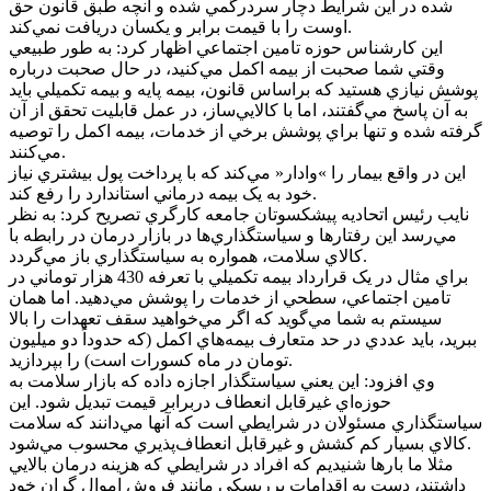
شده در اين شرايط دچار سردرگمي شده و آنچه طبق قانون حق
اوست را با قيمت برابر و يکسان دريافت نمي‌کند.
اين کارشناس حوزه تامين اجتماعي اظهار کرد: به طور طبيعي
وقتي شما صحبت از بيمه اکمل مي‌کنيد، در حال صحبت درباره
پوشش نيازي هستيد که براساس قانون، بيمه پايه و بيمه تکميلي بايد
به آن پاسخ مي‌گفتند، اما با کالايي‌ساز، در عمل قابليت تحقق از آن
گرفته شده و تنها براي پوشش برخي از خدمات، بيمه اکمل را توصيه
مي‌کنند.
اين در واقع بيمار را »وادار« مي‌کند که با پرداخت پول بيشتري نياز
خود به يک بيمه درماني استاندارد را رفع کند.
نايب رئيس اتحاديه پيشکسوتان جامعه کارگري تصريح کرد: به نظر
مي‌رسد اين رفتار‌ها و سياستگذاري‌ها در بازار درمان در رابطه با
کالاي سلامت، همواره به سياستگذاري باز مي‌گردد.
براي مثال در يک قرارداد بيمه تکميلي با تعرفه 430 هزار توماني در
تامين اجتماعي، سطحي از خدمات را پوشش مي‌دهيد. اما همان
سيستم به شما مي‌گويد که اگر مي‌خواهيد سقف تعهدات را بالا
ببريد، بايد عددي در حد متعارف بيمه‌هاي اکمل (که حدوداً دو ميليون
تومان در ماه کسورات است) را بپردازيد.
وي افزود: اين يعني سياستگذار اجازه داده که بازار سلامت به
حوزه‌اي غيرقابل انعطاف دربرابر قيمت تبديل شود. اين
سياستگذاري مسئولان در شرايطي است که آنها مي‌دانند که سلامت
کالاي بسيار کم کشش و غيرقابل انعطاف‌پذيري محسوب مي‌شود.
مثلا ما بار‌ها شنيديم که افراد در شرايطي که هزينه درمان بالايي
داشتند، دست به اقدامات پرريسکي مانند فروش اموال گران خود