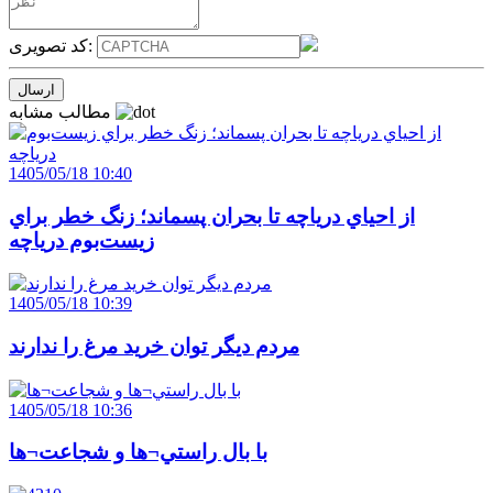
کد تصویری:
مطالب مشابه
1405/05/18 10:40
از احياي درياچه تا بحران پسماند؛ زنگ خطر براي
زيست‌بوم درياچه
1405/05/18 10:39
مردم ديگر توان خريد مرغ را ندارند
1405/05/18 10:36
با بال راستي¬ها و شجاعت¬ها