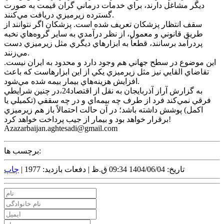
ديگر مشاغل دارند، براي خدمات درماني گران قيمت به صورت
گسترده زيرميزي دريافت مي‌کنند.
سقف انتظار پزشکان تعريف شده است. پزشکان اگر نتوانند از
طريق قانوني و معمول، از نظر درآمدي به ساير گروه‌هاي نخبه
پردرآمد برسانند، قطعاً به ابزار‌هاي ديگري مثل زيرميزي دست
مي‌زنند.
اين موضوع در سطح جهاني هم وجود دارد و محدود به ايران نيست.
تقاضاي القايي نيز مثل زيرميزي يکي از اين ابزارهاست که باعث
افزايش هزينه‌هاي بيمار بيمه شده مي‌شود.
به گزارش آراز آذربايجان به نقل از اقتصاد24،در چنين شرايطي
فرقي نمي‌کند فرد از طرف چه بيمه‌اي و در چه سقفي (تکميلي يا
اکمل) پوشش داشته باشد؛ در آن حالت احتمالاً باز هم زيرميزي
برقرار خواهد بود و بيمار از جيب پرداخت خواهد کرد!
Azazarbaijan.aghtesadi@gmail.com
برچسب ها:
تاریخ: 1404/06/04 09:34 ق.ظ |
دفعات بازدید: 1977 |
چاپ