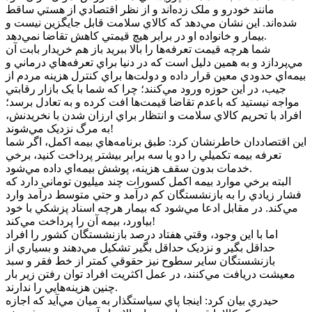
مانند خودرو و ملک زده‌اند و از نظر اقتصادي از هستي ساقط
شده‌اند. اين نشان مي‌دهد که کالاي سلامت قابل جايگزين نيست و
بيمار و خانواده او در برابر هيچ قيمتي کاهش تقاضا نمي‌دهد.
شما هرچه قيمت تعرفه‌ها را بالا ببريد باز هم خريدار بابت آن
مي‌پردازد و به همين دليل است که در دنيا براي تعرفه‌هاي درماني و
بيمه‌اي حدودي معين قرار داده و دولت‌ها براي کنترل هزينه مردم از
جيب، در اين حوزه ورود مي‌کنند؛ چرا که شما با يک بازار رقابتي
مواجه نيستيد که باعدم تقاضا قيمت‌ها افت کرده و به تعادل برسد؛
افراد با تحريم کالاي سلامت و انتظار براي ارزان شدن با نخريدنش،
به مرگ نزديک مي‌شوند!
اين اقتصاددان خاطرنشان کرد: طبق برنامه‌هاي بيمه اکمل، اگر شما
تعرفه بيمه تکميلي را دو يا سه برابر بيشتر پرداخت کنيد، برخي
خدمات بدون سقف هزينه، پوشش بيمه‌اي داده مي‌شود.
البته برخي موارد بيمه اکمل کسورات چند ميليون توماني دارد که
فشار زيادي را به بازنشستگان کم درآمد و حتي متوسط درآمد وارد
مي‌کند. در مقابل ادعا مي‌شود که بيمار هرچه اسناد پزشکي با خود
بياورد، بيمه آن را پرداخت مي‌کند!
اما با اين وجود، وقتي هفتاد درصد بازنشستگان کشور را افراد
حداقل بگير و نزديک حداقل بگير تشکيل مي‌دهند و بسياري از
بازنشستگان ساير سطوح نيز حقوقي کمتر از خط فقر و سبد
معيشت دريافت مي‌کنند، در عمل اکثريت افراد توان رفتن زير بار
چنين هزينه‌هايي را ندارند.
حيدري بيان کرد: اينجا پاي سياستگذار به ميان مي‌آيد که اجازه