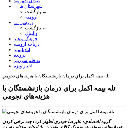
صدای شهروند
→ شهرستان ها
بازگشت ←
ارومیه
→ ورزشی
بازگشت ←
والیبال
فرهنگ و هنر
دریاچه ارومیه
آنادیلیمیز
پرونده
به قلم سردبیر
اخبار ویژه
تله بيمه اکمل براي درمان بازنشستگان با هزينه‌هاي نجومي
تله بيمه اکمل براي درمان بازنشستگان با
هزينه‌هاي نجومي
گروه اقتصادي: عليرضا حيدري اظهار کرد: چند نرخي کردن
تعرفه‌هاي بيمه‌اي عرضه يک کالاي واحد در بازار‌هاي مختلف است