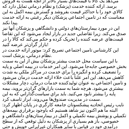
مي‌دهد يک کالا با قيمت‌هاي بسيار بالاتر از آنچه هست به فروش
برسد. ارائه کننده خدمت (پزشک) و نظام درماني تمايل دارد که
کالاي خود را با حداکثر قيمت بفروشد و گسترش بيمه اکمل به اين
معناست که در تامين اجتماعي پزشکان ديگر رغبتي به ارائه خدمت
پيدا نکند.
اين در مورد بيمارستان‌هاي دولتي و دانشگاهي و پزشکان آنها نيز
صدق مي‌کند. زيرا تقاضايي جديد در بازار ايجاد مي‌شود که اين تقاضا
قيمت‌هاي عرضه کننده را تحريک کرده و حکم مي‌کند که کالا را در
بازار گران‌تر عرضه کنيد!
اين کارشناس تامين اجتماعي تصريح کرد: موتور ارائه خدمت در
نظام درماني، پزشک است.
با اين سياست محل خدمت بيشتر پزشکان بيش از اين به سمت
بخش خصوصي جابه‌جا مي‌شود. اين امر خدمات در بيمه اصلي و پايه
را تضعيف کرده و انگيزه را براي خدمت در مراکز ملکي به شدت
کاهش مي‌دهد. اين امر علناً باعث خلاء ارائه خدمت درمان مي‌شود
و تامين اجتماعي به عنوان توليدکننده خدمات درمان، دچار مشکلات
بيشتري مي‌شود. هرچه شما به سمت بازار‌هاي گران‌تر برويد، بيمه
پايه را بيشتر نابود مي‌کنيد. بايد براي سياست‌گذاراني که به اين
سمت در مديريت صندوق‌ها مي‌روند، ابراز تاسف کرد.
نايب رئيس اتحاديه پيشکسوتان جامعه کارگري در پايان اظهار کرد:
البته ما هم اکنون نيز شاهد هستيم که باوجود برقراري بيمه‌هاي
تکميلي و پوشش بيمه تکميلي و اکمل در بيمارستان‌هاي دانشگاهي و
خصوصي، باز هم بسياري از پزشکان به دليل توقعي که از سطح
درآمدي خود در قياس با ساير همکاران غيرايراني خويش و حتي