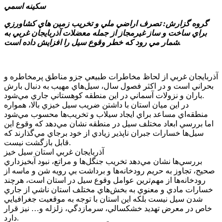
سکينه اسمي
گروه گزارش: تصرف اراضي ملي و تخريب زمين هاي کشاورزي
براي ساخت و ساز غيرمجاز از جمله معضلات آذربايجان غربي به
شمار مي رود که خطر وقوع سيل را افزايش داده است.
آذربايجان غربي از لحاظ مخاطرات طبيعي جزو مناطق پرمخاطره و
بحراني است و در اکثر فصول سال، سيل‌هاي مهيب به دنبال بارش
باران و نزولات آسماني در اين منطقه کوهستاني جاري مي‌شود.
در اين ميان استان با داشتن ضريب سيل خيزي بالا، همواره
منطقه‌اي مساعد براي ايجاد سيلاب و تخريب‌ها محسوب مي‌شود
اما بررسي ابعاد مختلف سيل در منطقه نشان مي‌دهد که وقوع اين
سيل‌ها خسارات جبران ناپذير زيادي از خود برجاي مي‌گذارند که
قابل بازگشت نيست.
آذربايجان غربي استان سيل خيز
بررسي‌ها نشان مي‌دهد تخريب جنگل‌ها و مراتع، نبود آبخيزداري
صحيح، تجاوز به حريم رودخانه‌ها و برداشت بي رويه شن و ماسه از
رودخانه‌ها از مهم‌ترين عوامل وقوع سيل در استان است، هرچند
خسارات مادي و معنوي به بخش‌هاي مختلف استان ناشي از جاري
شدن سيل نيست بلکه اين استان با توجه به موقعيت جغرافيايي
خاص در معرض تهديد خشکسالي، سرمازدگي، زلزله و… نيز قرار
دارد.