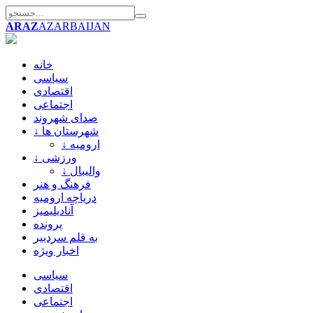
ARAZ
AZARBAIJAN
خانه
سیاسی
اقتصادی
اجتماعی
صدای شهروند
↓ شهرستان ها
↓ ارومیه
↓ ورزشی
↓ والیبال
فرهنگ و هنر
دریاچه ارومیه
آنادیلیمیز
پرونده
به قلم سردبیر
اخبار ویژه
سیاسی
اقتصادی
اجتماعی