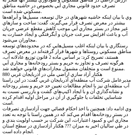
تصرف حدود قانوني مجاري آبي بخصوص در حاشيه مناطق
مسکوني شده است.
وي با بيان اينکه حاشيه شهرهاي در حال توسعه، مسيل‌ها و آبراهه‌ها
بيشتر در معرض تصرف قرار مي‌گيرند، گفت: ساخت و سازهاي
غير مجاز در بستر مجاري آبي موجب کاهش مقطع عرضي جريان
آب و باعث افزايش سرعت جريان و آبگرفتگي و ايجاد خسارت به
مجاوران مي‌شود.
رستگاري با بيان اينکه اغلب مسيل‌هايي که در محدوده‌هاي توسعه
مناطق مسکوني روستاها و شهرها قرار گرفته‌اند در معرض تصرف
هستند، تصريح کرد: بر اساس ماده 2 قانون توزيع عادلانه آب،
هرگونه تصرف و تجاوز به حريم و بستر رودخانه‌ها و مجاري آبي
ممنوع است و متخلفان مشمول مجازات‌هاي قانوني خواهند شد.
880 هکتار آزاد سازي اراضي ملي در آذربايجان غربي
مديرعامل شرکت آب منطقه‌اي آذربايجان غربي گفت: در اين راستا
آب منطقه‌اي نيز با انجام مطالعات تعيين حد حريم و بستر رودخانه
و نشانه‌گذاري آن و با ايجاد اکيپ‌هاي گشت و بازرسي نسبت به
شناسايي تخلفات يا جلوگيري از آن در مراحل اوليه اقدام کرده
است.
وي ادامه داد: همچنين با اخذ احکام قضائي جهت آزادسازي تصرفات
در بستر رودخانه‌ها اقدام مي‌کند که در همين راستا با توجه به تعدد
مجاري آبي و کمبود اعتبارات، اين شرکت بر حسب اولويت بندي و
در طي ساليان اخير به ميزان ??? هکتار آزادسازي در سطح استان
انجام داده است.