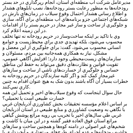
مديرعامل شرکت آب منطقه‌اي استان، انجام رپرگذاري در حد بستر
رودخانه‌ها به منظور رعايت بستر رودخانه‌ها، نصب تابلوهاي هشدار
و اطلاع رساني هشدار احتمال وقوع سيلاب در زمان‌هاي بارش در
شبکه‌هاي اجتماعي جزو برنامه‌هاي آب منطقه‌اي براي آگاه، سازي
و جلوگيري از ساخت و ساز غير مجاز در حريم بستر را از اقدامات
در اين زمينه اعلام کرد.
وي با تاکيد بر اينکه ساخت‌وساز در حريم رودخانه نه تنها تخلف
محسوب مي‌شود، بلکه تهديدي جدي براي محيط‌زيست و جوامع
انساني محسوب مي‌شود، گفت: براي جلوگيري از اين معضل و
مشکل، نياز به همکاري همه‌جانبه بين مردم، مسئولان و
سازمان‌هاي زيست‌محيطي وجود دارد؛ افزايش آگاهي عمومي،
تقويت قوانين و نظارت‌هاي دقيق مي‌تواند به حفظ اين مناطق
حساس و جلوگيري از خسارت‌هاي ناشي از ساخت و سازهاي
غيرمجاز کمک کند و اگر کليه سازندگان در حريم رودخانه به
خطرات بسيار آن آگاه باشند بدون شک به هيچ عنوان اقدام به چنين
کاري نمي‌کنند.
حال سوال اينجاست که وقوع سيلاب‌هاي اخير و تحميل اين همه
خسارت طبيعي است يا تحميلي؟
بر اساس اعلام مؤسسه تحقيقات بخش کشاورزي آذربايجان غربي
با نگاهي به وضعيت کشاورزي و منابع طبيعي در استان آذربايجان
غربي طي سال‌هاي اخير با تخريب بي رويه مراتع پوشش گياهي
مراتع استان فوق العاده فقير گشته و در اين ميان با کاشت و
شخم‌هاي غير اصولي در دامنه کوه‌ها و همچنين ساخت و سازهاي
حاشيه رودخانه‌ها و عدم اجراي طرح‌هاي مرتعداري و آبخيزداري با