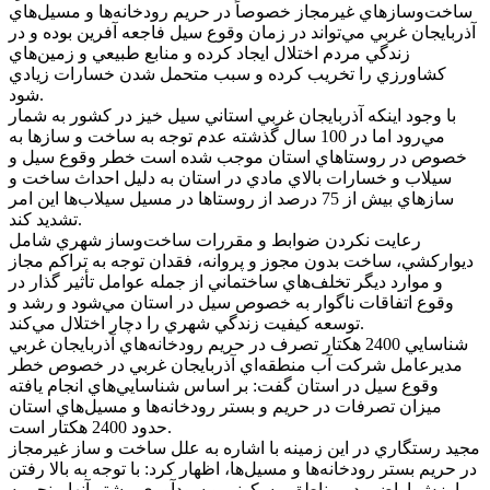
ساخت‌وسازهاي غيرمجاز خصوصاً در حريم رودخانه‌ها و مسيل‌هاي
آذربايجان غربي مي‌تواند در زمان وقوع سيل فاجعه آفرين بوده و در
زندگي مردم اختلال ايجاد کرده و منابع طبيعي و زمين‌هاي
کشاورزي را تخريب کرده و سبب متحمل شدن خسارات زيادي
شود.
با وجود اينکه آذربايجان غربي استاني سيل خيز در کشور به شمار
مي‌رود اما در 100 سال گذشته عدم توجه به ساخت و سازها به
خصوص در روستاهاي استان موجب شده است خطر وقوع سيل و
سيلاب و خسارات بالاي مادي در استان به دليل احداث ساخت و
سازهاي بيش از 75 درصد از روستاها در مسيل سيلاب‌ها اين امر
تشديد کند.
رعايت نکردن ضوابط و مقررات ساخت‌وساز شهري شامل
ديوارکشي، ساخت بدون مجوز و پروانه، فقدان توجه به تراکم مجاز
و موارد ديگر تخلف‌هاي ساختماني از جمله عوامل تأثير گذار در
وقوع اتفاقات ناگوار به خصوص سيل در استان مي‌شود و رشد و
توسعه کيفيت زندگي شهري را دچار اختلال مي‌کند.
شناسايي 2400 هکتار تصرف در حريم رودخانه‌هاي آذربايجان غربي
مديرعامل شرکت آب منطقه‌اي آذربايجان غربي در خصوص خطر
وقوع سيل در استان گفت: بر اساس شناسايي‌هاي انجام يافته
ميزان تصرفات در حريم و بستر رودخانه‌ها و مسيل‌هاي استان
حدود 2400 هکتار است.
مجيد رستگاري در اين زمينه با اشاره به علل ساخت و ساز غيرمجاز
در حريم بستر رودخانه‌ها و مسيل‌ها، اظهار کرد: با توجه به بالا رفتن
ارزش اراضي در مناطق مسکوني و سودآوري بيشتر آنها منجر به