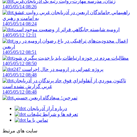
زندان، مدرسه مهارت-روايت رتبه يک آذربايجان‌غربي
1405/05/14 08:26
راهپيمايي جاماندگان اربعين در آذربايجان غربي روايت عشق
به امامت و رهبري
1405/05/14 08:24
اروميه شايسته جايگاهي فراتر از وضعيت موجود است
1405/05/12 12:11
اعمال محدودیت‌های ترافیکی در باغ رضوان ارومیه در روز
اربعین
1405/05/12 08:51
مطالبات مردم در حوزه ارتباطات بايد با جديت پيگيري شود
1405/05/12 08:50
247 پروژه عمراني در اروميه در حال اجراست
1405/05/12 08:48
تاکنون موردي از آنفلوانزاي فوق حاد پرندگان در آذربايجان
غربي گزارش نشده است
1405/05/12 08:48
تمرچين؛ ميعادگاه اربعين حسيني
درباره آراز آذربایجان
تعرفه ها و شرایط تبلیغات
تماس با ما
سایت های مرتبط