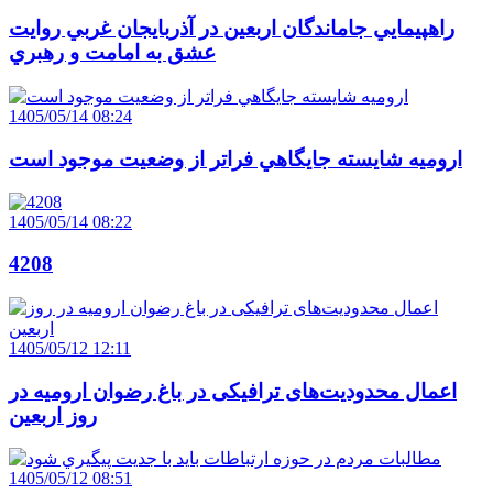
راهپيمايي جاماندگان اربعين در آذربايجان غربي روايت
عشق به امامت و رهبري
1405/05/14 08:24
اروميه شايسته جايگاهي فراتر از وضعيت موجود است
1405/05/14 08:22
4208
1405/05/12 12:11
اعمال محدودیت‌های ترافیکی در باغ رضوان ارومیه در
روز اربعین
1405/05/12 08:51