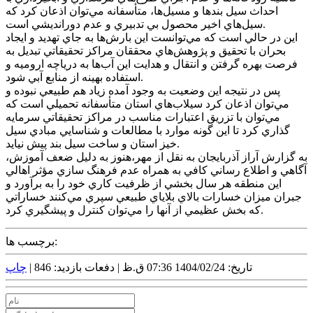
احداث سيل بندها و مسيل‌ها، متأسفانه مي‌توان اذعان کرد که
سيل‌هاي اخير محصول بي تدبيري و عدم دورانديشي است.
اين در حالي است که مي‌توانست اين بارش‌ها به جاي تهديد و ايجاد
بحران با تحقيق و پژوهش‌هاي محققان مراکز تحقيقاتي تبديل به
فرصت بهره گرفتن و انتقال و هدايت اين آب‌ها به درياچه اروميه و
استفاده بهينه از منابع آبي شود.
پس در نتيجه اين وضعيت به وجود آمده زياد هم طبيعي نبوده و
مي‌توان اذعان کرد سيلاب‌هاي استان متأسفانه تحميلي است که
مي‌توان با تزريق اعتبارات مناسب در مراکز تحقيقاتي سرمايه
گذاري کرد تا اين گونه موارد با مطالعات و شناسايي مبادي سيل
خيز استان و ساخت سيل بند پيش نيايد.
به گزارش آراز آذربايجان به نقل از مهر،هنوز به دليل ضعف آموزش،
آگاهي و اطلاع رساني کافي به همراه عدم فرهنگ سازي مؤثر اهالي
اين منطقه هر سال بخشي از ظرفيت کاري خود را به برآورد و
جبران ميزان خسارات بالاي بلاياي طبيعي سپري مي‌کنند خساراتي
که بخش عظيمي از آنها را مي‌توان کنترل و پيشگيري کرد.
برچسب ها:
تاریخ: 1404/02/24 07:36 ق.ظ |
دفعات بازدید: 846 |
چاپ