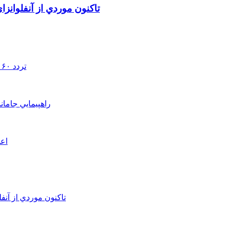
تاکنون موردي از آنفلوانز
تردد ۶۰ هزار دستگاه ناوگان ترانزیتی از پایانه‌های مرزی آذربایجان ‌غربی
راهپيمايي جامان
اعم
تاکنون موردي از آنف