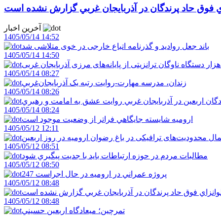
اي فوق حاد پرندگان در آذربايجان غربي گزارش نشده است
آخرین اخبار
1405/05/14 14:52
باند جعل روادید و گذرنامه اتباع خارجی در خوی متلاشی شد
1405/05/14 14:50
1405/05/14 08:27
زندان، مدرسه مهارت-روايت رتبه يک آذربايجان‌غربي
1405/05/14 08:26
دگان اربعين در آذربايجان غربي روايت عشق به امامت و رهبري
1405/05/14 08:24
اروميه شايسته جايگاهي فراتر از وضعيت موجود است
1405/05/12 12:11
ال محدودیت‌های ترافیکی در باغ رضوان ارومیه در روز اربعین
1405/05/12 08:51
مطالبات مردم در حوزه ارتباطات بايد با جديت پيگيري شود
1405/05/12 08:50
247 پروژه عمراني در اروميه در حال اجراست
1405/05/12 08:48
لوانزاي فوق حاد پرندگان در آذربايجان غربي گزارش نشده است
1405/05/12 08:48
تمرچين؛ ميعادگاه اربعين حسيني