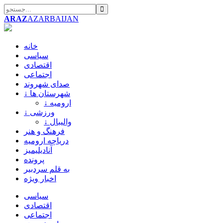
ARAZ
AZARBAIJAN
خانه
سیاسی
اقتصادی
اجتماعی
صدای شهروند
↓ شهرستان ها
↓ ارومیه
↓ ورزشی
↓ والیبال
فرهنگ و هنر
دریاچه ارومیه
آنادیلیمیز
پرونده
به قلم سردبیر
اخبار ویژه
سیاسی
اقتصادی
اجتماعی