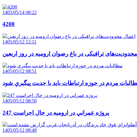
1405/05/14 08:22
4208
1405/05/12 12:11
حدودیت‌های ترافیکی در باغ رضوان ارومیه در روز اربعین
1405/05/12 08:51
البات مردم در حوزه ارتباطات بايد با جديت پيگيري شود
1405/05/12 08:50
247 پروژه عمراني در اروميه در حال اجراست
1405/05/12 08:48