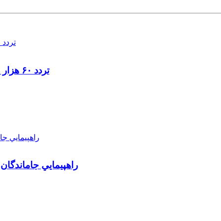
تردد ۶۰ هزار دستگاه ناوگان ترانزیتی از پایانه‌های مرزی آذربایجان ‌غربی
راهپيمايي جاماندگان