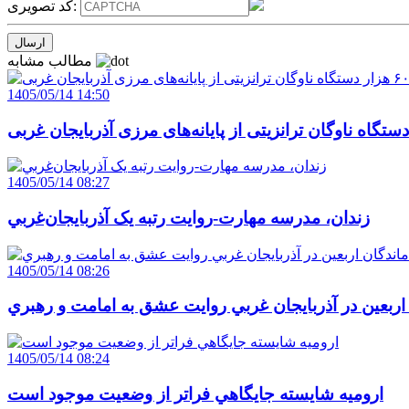
کد تصویری:
مطالب مشابه
1405/05/14 14:50
1405/05/14 08:27
زندان، مدرسه مهارت-روايت رتبه يک آذربايجان‌غربي
1405/05/14 08:26
 اربعين در آذربايجان غربي روايت عشق به امامت و رهبري
1405/05/14 08:24
اروميه شايسته جايگاهي فراتر از وضعيت موجود است