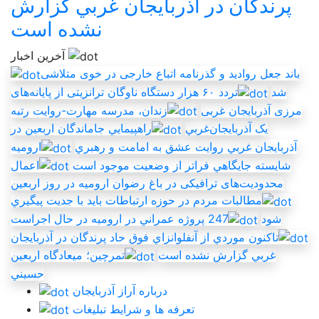
پرندگان در آذربايجان غربي گزارش
نشده است
آخرین اخبار
باند جعل روادید و گذرنامه اتباع خارجی در خوی متلاشی
شد
تردد ۶۰ هزار دستگاه ناوگان ترانزیتی از پایانه‌های
مرزی آذربایجان ‌غربی
زندان، مدرسه مهارت-روايت رتبه
يک آذربايجان‌غربي
راهپيمايي جاماندگان اربعين در
آذربايجان غربي روايت عشق به امامت و رهبري
اروميه
شايسته جايگاهي فراتر از وضعيت موجود است
اعمال
محدودیت‌های ترافیکی در باغ رضوان ارومیه در روز اربعین
مطالبات مردم در حوزه ارتباطات بايد با جديت پيگيري
شود
247 پروژه عمراني در اروميه در حال اجراست
تاکنون موردي از آنفلوانزاي فوق حاد پرندگان در آذربايجان
غربي گزارش نشده است
تمرچين؛ ميعادگاه اربعين
حسيني
درباره آراز آذربایجان
تعرفه ها و شرایط تبلیغات