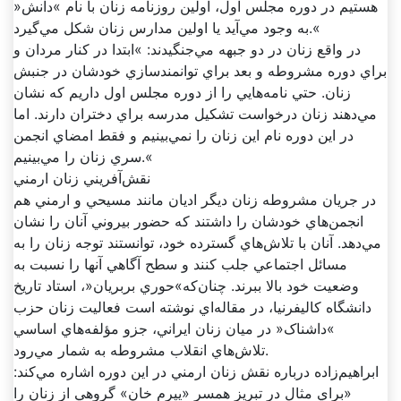
هستيم در دوره مجلس اول، اولين روزنامه زنان با نام »دانش«
به وجود مي‌آيد يا اولين مدارس زنان شکل مي‌گيرد.«
در واقع زنان در دو جبهه مي‌جنگيدند: »ابتدا در کنار مردان و
براي دوره مشروطه و بعد براي توانمندسازي خودشان در جنبش
زنان. حتي نامه‌هايي را از دوره مجلس اول داريم که نشان
مي‌دهند زنان درخواست تشکيل مدرسه براي دختران دارند. اما
در اين دوره نام اين زنان را نمي‌بينيم و فقط امضاي انجمن
سري زنان را مي‌بينيم.«
نقش‌آفريني زنان ارمني
در جريان مشروطه زنان ديگر اديان مانند مسيحي و ارمني هم
انجمن‌هاي خودشان را داشتند که حضور بيروني آنان را نشان
مي‌دهد. آنان با تلاش‌هاي گسترده خود، توانستند توجه زنان را به
مسائل اجتماعي جلب کنند و سطح آگاهي آنها را نسبت به
وضعيت خود بالا ببرند. چنان‌که»حوري بربريان«، استاد تاريخ
دانشگاه کاليفرنيا، در مقاله‌اي نوشته است فعاليت زنان حزب
»داشناک« در ميان زنان ايراني، جزو مؤلفه‌هاي اساسي
تلاش‌هاي انقلاب مشروطه به شمار مي‌رود.
ابراهيم‌زاده درباره نقش زنان ارمني در اين دوره اشاره مي‌کند:
«براي مثال در تبريز همسر «يپرم خان» گروهي از زنان را