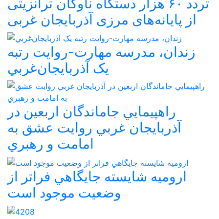
تردد ۶۰ هزار دستگاه ناوگان ترانزیتی
از پایانه‌های مرزی آذربایجان ‌غربی
زندان، مدرسه مهارت-روايت رتبه
يک آذربايجان‌غربي
راهپيمايي جاماندگان اربعين در
آذربايجان غربي روايت عشق به
امامت و رهبري
اروميه شايسته جايگاهي فراتر از
وضعيت موجود است