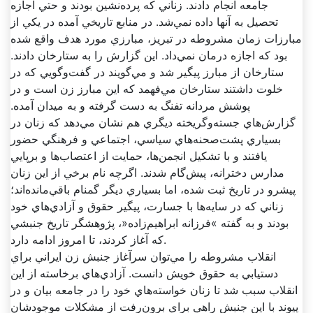
جامعه انجام دادند. زناني که پرده‌نشين بودند و حتي اجازه
تحصيل به آنها داده نمي‌شد. در منابع تاريخي آمده در يکي از
مبارزات زمان مشروطه در تبريز، مبارزي مورد هدف واقع شده
بود که اجازه درمان نمي‌داد. اين گزارش را به ستارخان دادند.
ستارخان از مبارز پيگير شد و مي‌گويند در گفت‌وگويي که در
خلوت داشتند ستارخان مي‌فهمد که اين مبارز زن است و در
پوشش مردانه تفنگ به دست گرفته و به ميدان آمده.
گزارش‌هاي جسته‌وگريخته ديگري هم نشان مي‌دهد که زنان در
بسياري پشت‌صحنه‌هاي سياسي، اجتماعي و فرهنگي حضور
يافتند و با تشکيل انجمن‌ها، حمايت از اعتصاب‌ها و برپايي
مدارس دخترانه، پيش‌گام شدند. اگرچه نام برخي از اين زنان
پيشرو در تاريخ ثبت شده، اما بسياري ديگر گمنام باقي‌مانده‌اند؛
زناني که در سايه‌ها با جسارت، پيگير حقوق و آزادي‌هاي خود
بودند و به گفته »فرزانه ابراهيم‌زاده«، پژوهشگر تاريخ جنبشي
که آغاز کردند، تا امروز ادامه دارد.
انقلاب مشروطه را مي‌توان سرآغاز جنبش زن ايراني براي
دستيابي به حقوق خويش دانست. آزادي‌هاي برخاسته از اين
انقلاب سبب شد تا زنان خواسته‌هاي خود را در جامعه بيان و در
پيوند با اين جنبش راهي براي برون‌رفت از مشکلات موجودشان