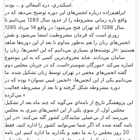
اسکندري، دره المعالي و ... بودند.
ابراهيم‌زاده درباره انجمن‌هاي اين دوره توضيح مي‌دهد که در
واقع بازه زماني مشروطه را از حدود سال 1283 مي‌دانيم تا
سال 1288 که تهران فتح مي‌شود؛ در واقع 14 مرداد 1285
روزي است که فرمان مشروطيت امضا مي‌شود و نقش
انجمن‌هاي زنان را هم به‌طور مداوم تا بعد از اين دوره‌ها شاهد
هستيم: »از نوشته‌هاي بسياري مي‌دانيم که اين انجمن‌ها، زنان را
سامان مي‌دادند. شايد معروف‌ترين کسي که به اين موضوع
اشاره مي‌کند »مورگان شوستر«است که در جريان مجلس دوم
گفته انجمن‌هاي مخفي در تهران توسط زنان تشکيل شده. ما
مي‌دانيم يکي از اين انجمن‌ها، »انجمن غيبي نسوان« بوده که در
دوره مشروطه شکل گرفته و تا بعد از مشروطه فعاليت
مي‌کرده.«
اين پژوهشگر تاريخ از نامه‌اي مي‌گويد که چند ماه بعد از تشکيل
مجلس اول، از سوي يکي از اين انجمن‌هاي سري به مجلس
مي‌رسد که از بي‌عملي نمايندگان کشور گله مي‌کنند: »در اين
نامه گفته شده که اگر شما نمي‌توانيد کشور را اداره کنيد، فقط
20 روز مجلس را به ما دهيد و بگذاريد ما اداره کنيم. اين نامه
نشان مي‌دهد که اين انجمن‌ها را در دوره مشروطه داشته‌ايم.«.