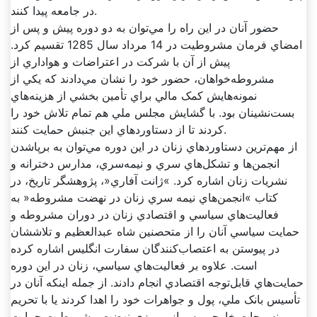
در جامعه پيدا کنند.
حضور آنان در اين راه را مي‌توان به دو دوره پيش و پس از
امضاي فرمان مشروطيت در 14 مرداد سال 1285 تقسيم کرد.
پيش از آن با شرکت در اعتراضات و هواداري از
مشروطه‌خواهان، حضور خود را نشان مي‌دادند که يکي از
نمونه‌هايش کمک مالي براي تأمين بخشي از هزينه‌هاي
بست‌نشينان بود. با گشايش مجلس ملي هم تمام تلاش خود را
کردند تا از دستاورد‌هاي اين جنبش حمايت کنند.
از مهم‌ترين دستاورد‌هاي زنان در اين دوره مي‌توان به برپاشدن
انجمن‌ها و تشکل‌هاي سري و نيمه‌سري، مدارس دخترانه و
نشريات زنان اشاره کرد. »ژانت آفاري«، پژوهشگر تاريخ، در
کتاب »انجمن‌هاي نيمه سري زنان در نهضت مشروطه« به
فعاليت‌هاي سياسي و اقتصادي زنان در دوران مشروطه و
حمايت سياسي آنان را از متحصنين شاه عبدالعظيم و تلاششان
در پيوستن به اعتصاب‌کنندگان سفارت انگليس اشاره کرده
است. علاوه بر فعاليت‌هاي سياسي، زنان در اين دوره
حمايت‌هاي قابل‌توجه اقتصادي انجام دادند. از جمله اينکه آنان در
تأسيس بانک ملي، پول و جواهرات خود را اهدا کردند يا با تحريم
منسوجات خارجي پس از پيروزي نهضت مشروطيت حمايت