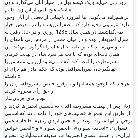
روز زني مي‌آيد و يک کيسه پول در اختيار آنان مي‌گذارد بدون
اينکه هيچ نامي از اين زن بدانيم.«
ابراهيم‌زاده مي‌گويد، اما امروزه نام‌هايي از بعضي از آنان وجود
دارد: »روايتي وجود دارد که مظفرالدين‌شاه را در معرض اخبار
نمي‌گذاشتند. در همين سال 1285 روزي او در حال رفتن به
منزل اميربهادر بوده و در ميان جمعي از مردم، زني نامه‌اي را
به او مي‌رساند که اين نامه حال شاه را دگرگون مي‌کند. اين
همان نامه‌اي بوده که باعث مي‌شود شاه در نهايت فرمان
مشروطيت را امضا کند. گفته مي‌شود اين زن عمه ميرزا
جهانگيرخان صوراسرافيل بوده که حکم مادر هم براي او
داشته.«
هرچند که باوجود همه اينها و با وقوع جنبش مشروطه، زنان را
از حق رأي محروم کردند.
انجمن‌هاي جريان‌ساز
زنان پس از نهضت مشروطه اقدام به تأسيس انجمن‌ها کردند و
از طريق اين انجمن‌ها فعاليت‌هاي خود را ادامه دادند که اسامي
برخي از آنها عبارت بودند از »انجمن آزادي زنان«، »اتحاديه غيبي
نسوان«، »اتحاديه نسوان«، »انجمن نسوان« و »انجمن خواتين
ايران«. از جمله اعضاي انجمن‌ها هم صديقه دولت‌آبادي، محترم