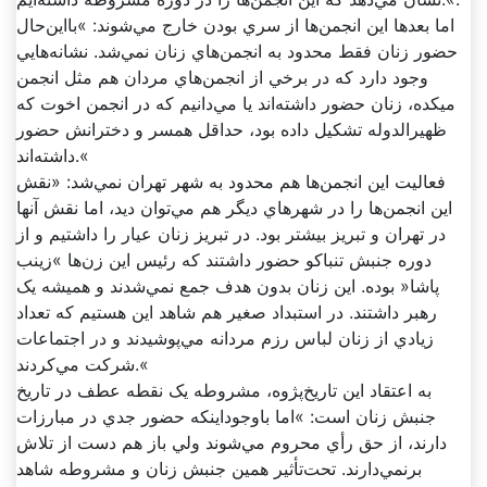
اما بعد‌ها اين انجمن‌ها از سري بودن خارج مي‌شوند: »بااين‌حال
حضور زنان فقط محدود به انجمن‌هاي زنان نمي‌شد. نشانه‌هايي
وجود دارد که در برخي از انجمن‌هاي مردان هم مثل انجمن
ميکده، زنان حضور داشته‌اند يا مي‌دانيم که در انجمن اخوت که
ظهيرالدوله تشکيل داده بود، حداقل همسر و دخترانش حضور
داشته‌اند.«
فعاليت اين انجمن‌ها هم محدود به شهر تهران نمي‌شد: «نقش
اين انجمن‌ها را در شهر‌هاي ديگر هم مي‌توان ديد، اما نقش آنها
در تهران و تبريز بيشتر بود. در تبريز زنان عيار را داشتيم و از
دوره جنبش تنباکو حضور داشتند که رئيس اين زن‌ها »زينب
پاشا« بوده. اين زنان بدون هدف جمع نمي‌شدند و هميشه يک
رهبر داشتند. در استبداد صغير هم شاهد اين هستيم که تعداد
زيادي از زنان لباس رزم مردانه مي‌پوشيدند و در اجتماعات
شرکت مي‌کردند.«
به اعتقاد اين تاريخ‌پژوه، مشروطه يک نقطه عطف در تاريخ
جنبش زنان است: »اما باوجوداينکه حضور جدي در مبارزات
دارند، از حق رأي محروم مي‌شوند ولي باز هم دست از تلاش
برنمي‌دارند. تحت‌تأثير همين جنبش زنان و مشروطه شاهد