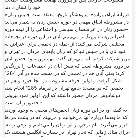
خود را نشان دادند.
»فرزانه ابراهيم‌زاده«، پژوهشگر تاريخ، معتقد است جنبش زنان
در مشروطه اتفاق مهمي در حوزه جنبش زنان به شمار مي‌آيد:
»حضور زنان در عرصه‌هاي سياسي و اجتماعي را از نيمه دوره
ناصرالدين‌شاه پررنگ‌تر مي‌بينيم. آنان در اين دوره در تجمعات
مختلفي شرکت مي‌کنند؛ از جمله در تجمعي براي اعتراض به
نبود نان يا در جنبش تنباکو که زنان پابه‌پاي مردان در تهران و
تبريز شرکت کردند. اما مي‌توان گفت مهم‌ترين نمود حضور آنان
در دوره مشروطه است که نقش آنان در اجتماعات را پررنگ‌تر
کرد؛ يعني آنان هم در تجمعي که در مسجد شاه در آذر 1284
شکل گرفت و اولين جرقه مشروطه در آنجا خورد و هم در
تجمعي که در مسجد جامع تهران در تيرماه 1285 انجام شد،
دوشادوش مردان حضور داشتند که اين، اولين نمود بيروني
حضور زنان است.«
به گفته او، در اين دوره زنان انجمن‌هاي مخفي به وجود آوردند
که ما بعد‌ها درباره آنها مي‌خوانيم و مي‌بينم که در پشت مرد‌ها
قرار مي‌گيرند. نام برخي از اين زنان را مي‌دانيم و برخي را نه:
»براي مثال زماني که تجار تهران در سفارت انگليس هستند، يک