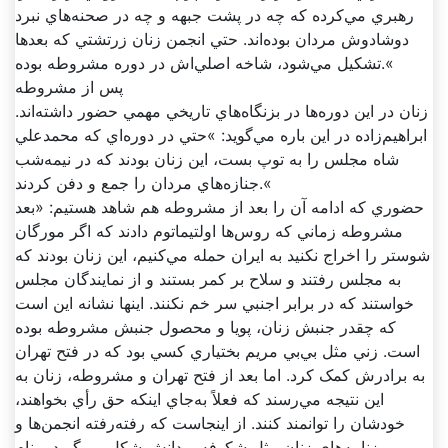
رهبري مي‌کرده که چه در پشت جبهه و چه در صحنه‌هاي نبرد
دوشادوش مردان بوده‌اند. حتي انجمن زنان زرتشتي که بعد‌ها
تشکيل مي‌شود، شاخه اصلي‌اش در دوره مشروطه بوده.«
پس از مشروطه
زنان در اين دوره‌ها در بزنگاه‌هاي تاريخي مهمي حضور داشته‌اند.
ابراهيم‌زاده در اين باره مي‌گويد: »حتي در دوره‌اي که محمدعلي
شاه مجلس را به توپ بست، اين زنان بودند که در نيمه‌شب
جنازه‌هاي مردان را جمع و دفن کردند.«
حضوري که ادامه آن را بعد از مشروطه هم شاهد هستيم: «بعد
مشروطه زماني که روس‌ها اولتيماتوم دادند که اگر مورگان
شوستر را اخراج نکنيد به ايران حمله مي‌کنيم، اين زنان بودند که
به مجلس رفتند و سلاح بر کمر بستند و از نمايندگان مجلس
خواستند که در برابر اجنبي سر خم نکنند. اينها نشانه اين است
که چقدر جنبش زنان، پويا و محصول جنبش مشروطه بوده
است. زني مثل بي‌بي مريم بختياري کسي بود که در فتح تهران
به برادرش کمک کرد. اما بعد از فتح تهران و مشروطه، زنان به
اين نتيجه مي‌رسند که فعلاً به‌جاي اينکه حق رأي بخواهند،
خودشان را توانمند کنند. از اينجاست که رفته‌رفته انجمن‌ها و
روزنامه‌هاي زنان مثل شکوفه و دانش شکل مي‌گيرد و نام