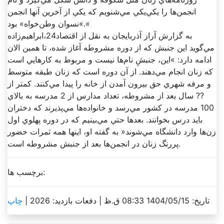
انجمن‌ها را يکي‌يکي مي‌شنويم که يکي از آخرين آنها انجمن
»نسوان وطن‌خواه» بود.«
به گزارش آراز آذربايجان به نقل از اقتصاد24،ابراهيم‌زاده
مي‌گويد اين جنبش که از دوره مشروطه آغاز شده، تا همين الان
ادامه دارد: »اين، جنبشِ نام‌ها نيست و مربوط به کار‌هايي است
که زنان انجام مي‌دهند. از آن دوره است که زنان طبقه متوسط
و مرفه شهري حق بيرون آمدن از خانه را پيدا مي‌کنند. کمتر از
?? سال بعد از مشروطه، تعداد مدارس از 2 مدرسه به بالاي
100 مدرسه در کشور مي‌رسد و خانواده‌ها مي‌پذيرند که دختران
بايد درس بخوانند. بعد‌ها حتي مي‌بينيم که در دوره پهلوي اول
زن‌ها وارد دانشگاه مي‌شوند« به گفته او، اينها همه ثمرات حضور
پررنگ زنان در انجمن‌ها بعد از جنبش مشروطه است.
برچسب ها:
تاریخ: 1404/05/15 08:33 ق.ظ |
دفعات بازدید: 2026 |
چاپ