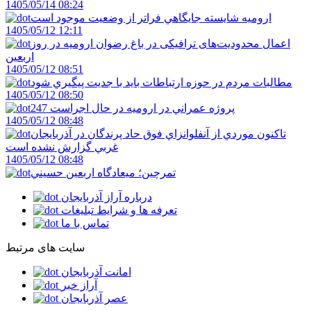
1405/05/14 08:24
اروميه شايسته جايگاهي فراتر از وضعيت موجود است
1405/05/12 12:11
اعمال محدودیت‌های ترافیکی در باغ رضوان ارومیه در روز
اربعین
1405/05/12 08:51
مطالبات مردم در حوزه ارتباطات بايد با جديت پيگيري شود
1405/05/12 08:50
247 پروژه عمراني در اروميه در حال اجراست
1405/05/12 08:48
تاکنون موردي از آنفلوانزاي فوق حاد پرندگان در آذربايجان
غربي گزارش نشده است
1405/05/12 08:48
تمرچين؛ ميعادگاه اربعين حسيني
درباره آراز آذربایجان
تعرفه ها و شرایط تبلیغات
تماس با ما
سایت های مرتبط
امانت آذربایجان
آراز خبر
عصر آذربایجان