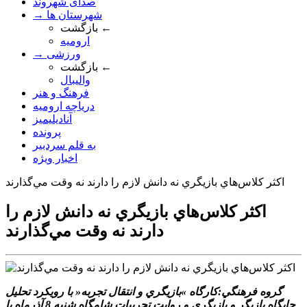
صدای شهروند
→ شهرستان ها
بازگشت ←
ارومیه
→ ورزشی
بازگشت ←
والیبال
فرهنگ و هنر
دریاچه ارومیه
آنادیلیمیز
پرونده
به قلم سردبیر
اخبار ویژه
اکثر کلاس‌هاي بازيگري نه دانش لازم را دارند نه وقت مي‌گذارند
اکثر کلاس‌هاي بازيگري نه دانش لازم را
دارند نه وقت مي‌گذارند
گروه فرهنگي:کارگاه »بازيگري و انتقال تجربه« با رويکرد تحليل
جايگاه بازيگر و بازيگري و روايت تجربيات شامگاه شنبه 8 آذرماه با