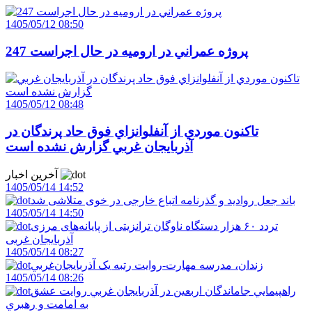
1405/05/12 08:50
247 پروژه عمراني در اروميه در حال اجراست
1405/05/12 08:48
تاکنون موردي از آنفلوانزاي فوق حاد پرندگان در
آذربايجان غربي گزارش نشده است
آخرین اخبار
1405/05/14 14:52
باند جعل روادید و گذرنامه اتباع خارجی در خوی متلاشی شد
1405/05/14 14:50
تردد ۶۰ هزار دستگاه ناوگان ترانزیتی از پایانه‌های مرزی
آذربایجان ‌غربی
1405/05/14 08:27
زندان، مدرسه مهارت-روايت رتبه يک آذربايجان‌غربي
1405/05/14 08:26
راهپيمايي جاماندگان اربعين در آذربايجان غربي روايت عشق
به امامت و رهبري