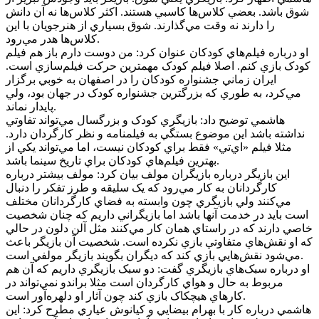
شوق باشد. بعضي کلاس‌ها کاسبي هستند. اکثر کلاس‌ها نه آن دانش
را دارند نه وقت مي‌گذارند. شوق بسياري از هنرجويان با اين
کلاس‌ها هدر مي‌رود.
او درباره فيلم‌هاي کودکان عنوان کرد: من دوست دارم باز هم فيلم
کودک بازي کنم.‌ اصلا فيلم کودک مهمترين حرکت فيلم‌سازي است.
ايران زماني جشنواره کودکان را در اصفهان به خوبي برگزار
مي‌کرد، به طوري که بزرگترين جشنواره کودک در جهان بود، ولي
پايدار نماند.
هاشمي توضيح داد: بازيگري کودک و بزرگسال مي‌تواند تفاوتي
نداشته باشد اين موضوع بستگي به فيلمنامه و نظر کارگردان دارد.
مثلا فيلم «اي‌تي» فقط براي کودکان نيست، اما مي‌تواند يکي از
بهترين فيلم‌هاي کودکان براي تاريخ سينما باشد.
اين بازيگر درباره بازيگران مولف بيان کرد: مولف بيشتر درباره
کارگردانان به کار مي‌رود که يک سليقه و طرز تفکر را دنبال
مي‌کنند ولي بازيگري چون وابسته به فضاي کارگردانان مختلف
است بايد در خدمت آنها باشد اما بازيگراني داريم که چنان شخصيت
خاصي دارند که در راستاي همان کار مي‌کنند مثل آلن دلون در حالي
که او نقش‌هاي متفاوتي بازي نکرده است. شخصيت آن بازيگر باعث
مي‌شود نقش‌هايي بازي کند که ديگران بگويند بازيگر مولفي است.
او درباره سبک‌هاي بازيگري گفت: دو سبک بازيگري داريم که آن هم
مربوط به حال و هواي کارگردان است مثلا براندو نمي‌تواند در
کارهاي هيچکاک بازي کند چون آثار او دلهره‌آور است.
هاشمي درباره کار با بهرام بيضايي و کيانوش عياري مطرح کرد: اين