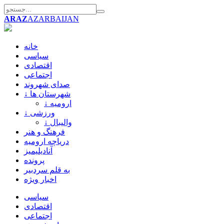
ARAZ
AZARBAIJAN
خانه
سیاسی
اقتصادی
اجتماعی
صدای شهروند
↓ شهرستان ها
↓ ارومیه
↓ ورزشی
↓ والیبال
فرهنگ و هنر
دریاچه ارومیه
آنادیلیمیز
پرونده
به قلم سردبیر
اخبار ویژه
سیاسی
اقتصادی
اجتماعی