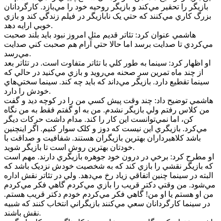
بازيگر را تحقير مي‌کند و بازيگر روحيه خود را مي‌بازد. کارگردانان
بزرگ کاري مي‌کنند که حتي يک نابازيگر در فيلم زندگي کند و بازي
خوبي ارايه دهد.
هاشمي عنوان کرد: تئاتر قديم مثل امروز نبود بايد بلند صحبت
مي‌کردي تا صدايت برسد اما حالا حتي آرام هم صحبت کني صدايت
مي‌رسد.
او اظهار کرد: سينما به طور کلي با تئاتر متفاوت است. در تئاتر بعد
از چند ماه تمرين سر صحنه مي‌رويد و بازي مي‌کنيد در حالي که
سينما تقطيع دارد. بازيگر مي‌داند که بايد چه کند. سينما سختي‌هاي
خودش را دارد.
هاشمي توضيح داد: چند وقت پيش کسي من را در کوچه ديد و گفت
من کلاس رفتم ولي بازيگر نشدم. من به او گفتم فقط به من نگاه
کن، اما نمي‌توانست اين کار را کند. مدام داشت حرکات ديگر
مي‌کرد. بازيگري اين نيست که دوز و کلک سوار کنيم. اگر اينچنين
باشد کلاهبرداران بهترين بازيگران هستند. شفافيت و صداقت با
خودتان بهترين روش است تا بازيگر شويد.
او مطرح کرد: برخي در درون خود جوهره بازيگري دارند. مهم است
که بازيگر نقشي را بازي کند که به شخصيت خودش نزديک باشد که
البته در سينما چنين اتفاقي زياد رخ مي‌دهد. ولي در تئاتر نقش اداره
مي‌شود. من وقتي دکتر قريب را بازي مي‌کردم گاهي فکر مي‌کردم
من او هستم يا او من‌! گاهي فکر مي‌کردم خودم دکتر قريب هستم.
در سينما کارگردانان سعي مي‌کنند بازيگراني انتخاب کنند که شبيه
نقش باشند.