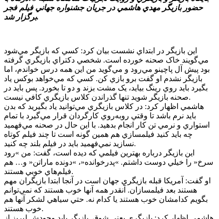
حضور بازيگر مهدي هاشمي در جريان جشنواره جهاني فيلم فجر
برگزار شد.
اين بازيگر در ابتداي نشست بيان کرد: کسي که بازيگر مي‌شود
مي‌گويند خاک صحنه خورده است. شخصي دکتراي بازيگري گرفته
بود پيش آل پاچينو مي‌رود و مي‌گويد من اين همه درس خواندم، اما
بازيگر نشدم او گفت برو بازي کن. کسي که مي‌خواهد بوکس ياد
بگيرد بايد روي رينگ بيايد، يک مشت بزند و دو تا بخورد. پس بايد در
صحنه بازيگر شويد تنها گذراندن کلاس بازيگري کافي نيست.
هاشمي اظهار کرد: در کلاس بازيگري مي‌توانيد ياد بگيريد که بدن
بايد نرم باشد تا وقتي روبه‌روي کارگردان قرار مي‌گيرد با تمام
استواري و نرمي تن کار انجام بدهيد. با اين حال در صحنه مي‌فهميد
چه بايد کنيد فيلمسازي هم همين گونه است تا چند فيلم کوتاه
نسازيد نمي‌فهميد بايد در فيلم بلند چه کنيد.
اين بازيگر درباره بهترين فيلمي که ديده است، گفت: من »رود
سرخ« را خيلي دوست داشتم. »پدرخوانده«، »دونده ماراتن« و… هم
فيلم‌هاي خوبي هستند.
او گفت: آمريکا قبله بازيگري جهان است در آنجا ابتدا بازيگران مهم
هستند بعد فيلمسازان. آنقدر همه آنها خوب هستند که نمي‌توانم
بگويم کدامشان خوب هستند يا کدام نه. حتي سياهي لشکر آنها هم
خوب هستند.
هاشمي اظهار کرد: بازيگري يعني شوق. بازيگر بايد وجودش لبريز از