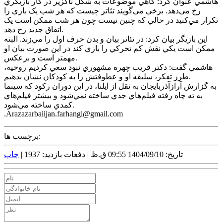
هاشمي عنوان کرد: گاهي موضوعات به شکل ناگزير در کار بازيگري
رخ مي‌دهد. برخي مي‌گويند تئاتر چيست که هر شب يک بازي را
تکرار مي‌کنيد در حالي که چنين نيست چون هر شب ممکن است يک
اتفاق جديد رخ دهد.
اين بازيگر بيان کرد: در تئاتر بيان و بدن حرف اول را مي‌زند. البته
ممکن است يکي نقش کم تحرکي را بازي کند در اين صورت بيان او
مهمتر است و برعکس.
هاشمي گفت: دکتر قريب چهره مشهوري نبود سعي کرديم روحيه،
طرز تفکر، سليقه او و عطوفتش را به کودکان نشان بدهيم.
به گزارش آرازآذربايجان به نقل از ايلنا، در اين دوران رکود که سينما
به ته چاه رفته فيلم‌هاي جدي ساخته نمي‌شود و بيشتر فيلم‌هاي
کمدي ساخته مي‌شود.
.Arazazarbaiijan.farhangi@gmail.com
برچسب ها:
تاریخ: 1404/09/10 09:55 ق.ظ |
دفعات بازدید: 1937 |
چاپ