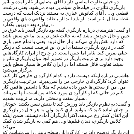
دو خيلي تفاوت اساسي دارند آقاي بيضايي از تئاتر آمده و تاثير
بازيگري تئاتري در فيلم‌هاي سينمايي ديده مي‌شود، يعني درشت،
قطعي و… . آقاي کيانوش عياري به مستند نزديک است که درست
نقطه مقابل تئاتر است. او بايد ابتدا ارتباطات واقعي دنياي واقعي را
دربياورد بعد دوربين بگذارد.
او گفت: هنرمندي درباره بازيگري گفته بود بازيگر آنقدر بايد غرق در
حس و حال خودش باشد که به حالت غش دربيايد اما حواسش باشد
که دارد نقش بازي مي‌کند و از حال نرود. يعني با تمام حس بازي
کند. در تاريخ بازيگري سينماي ايران اين فرصت نيست که بازيگر
خيلي تمرين کند. تئاتر اما چنين است‌. در خارج از ايران کارگاه‌هايي
وجود دارد براي تربيت بازيگر در تصوير آنجا ميان بازيگري تئاتر و
سينما تفاوت قائل هستند اما در ايران کلاس‌ها بسيار سطح پايين
برگزار مي‌شود.
هاشمي درباره اينکه دوست دارد با کدام کارگردان خارجي کار کند،
عنوان کرد: کارگردانان خارجي من را نمي‌پذيرند. در تربيت بازيگري
من، من از سختي‌ها عبور داده نشدم که مثلاً با داستين هافمن کار
کنم در حالي که او کارگردان مورد علاقه من است. آنها تمرينات
بسيار سفت و سختي دارند. ما تربيت نشديم.
او گفت: به نظرم بازيگر بايد ورزش کند تا بدنش نفس بکشد. خودتان
را چنان آماده کنيد که بتوانيد بازي کنيد. ولي به هر حال در بازيگري
اين اتفاق کمتر رخ مي‌دهد. اکثرا بازيگران آماده نيستند. ضمن اينکه
کلاس بازيگري، ديدن فيلم‌ها و… هم کمي به بازيگر شدن کمک
مي‌کند.
اين بازيگر توضيح داد: من کارگردانان سطح پاييني را مي‌شناسم که