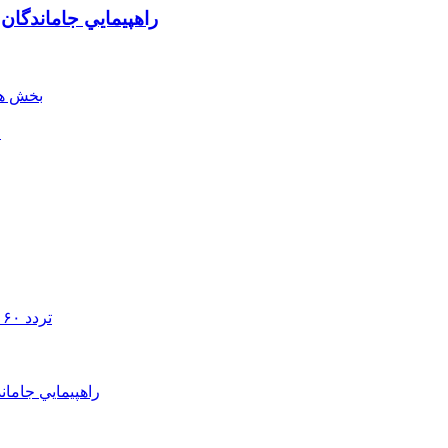
راهپيمايي جاماندگان
بخش هن
ل
تردد ۶۰ هزار دستگاه ناوگان ترانزیتی از پایانه‌های مرزی آذربایجان ‌غربی
راهپيمايي جامان