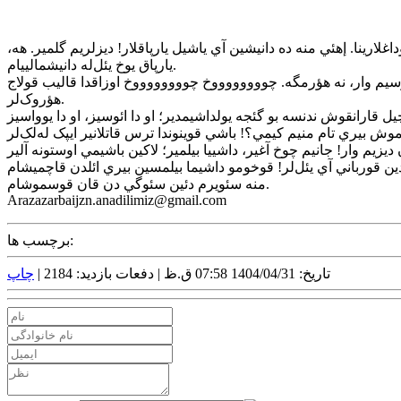
غلارينا. إهئي منه ده دانيشين آي ياشيل يارپاقلار! ديزلريم گلمير. هه،
يارپاق يوخ يئل‌له دانيشمالييام.
 هوسيم وار، نه هؤرمگه. چووووووووخ چووووووووخ اوزاقدا قاليب قولاج
هؤروک‌لر.
منه سئويرم دئين سئوگي دن قان قوسموشام.
Arazazarbaijzn.anadilimiz@gmail.com
برچسب ها:
تاریخ: 1404/04/31 07:58 ق.ظ |
دفعات بازدید: 2184 |
چاپ