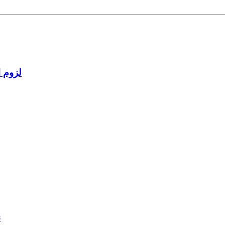
لزوم ا
ن