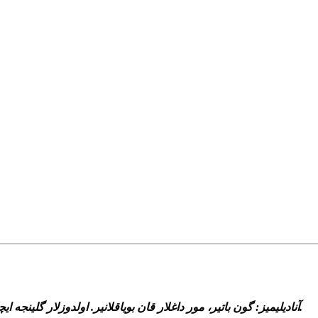
آناديليميز: گون باتير، مور داغلار قان بوياقلانير. اولدوزلار گلينجه ايچيمده بير اوشوتمه وار؛ سانکي بير قارالتي مني ايزلمک ده دالدالاناجاق.