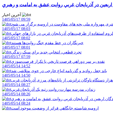
 اربعين در آذربايجان غربي روايت عشق به امامت و رهبري
آخرین اخبار
1405/05/17 09:59
ری مهرواره ملی بچه های مقاومت در ارومیه برگزار می شود
1405/05/17 08:03
زوم استفاده از ظرفيت‌هاي آذربايجان غربي در بازارهاي جهاني
1405/05/17 08:02
خبرنگاران در خط مقدم جنگ روايت‌ها هستند
1405/05/17 08:01
تجرد قطعي، انتخابي جديد براي سبک زندگي
1405/05/17 07:59
نقده ،بر سر دوراهي فرصت تاريخي يا تکرار فرصت‌سوزي
1405/05/14 14:52
باند جعل روادید و گذرنامه اتباع خارجی در خوی متلاشی شد
1405/05/14 14:50
1405/05/14 08:27
زندان، مدرسه مهارت-روايت رتبه يک آذربايجان‌غربي
1405/05/14 08:26
دگان اربعين در آذربايجان غربي روايت عشق به امامت و رهبري
1405/05/14 08:24
اروميه شايسته جايگاهي فراتر از وضعيت موجود است