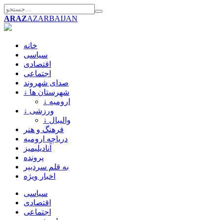
ARAZ
AZARBAIJAN
خانه
سیاسی
اقتصادی
اجتماعی
صدای شهروند
↓ شهرستان ها
↓ ارومیه
↓ ورزشی
↓ والیبال
فرهنگ و هنر
دریاچه ارومیه
آنادیلیمیز
پرونده
به قلم سردبیر
اخبار ویژه
سیاسی
اقتصادی
اجتماعی