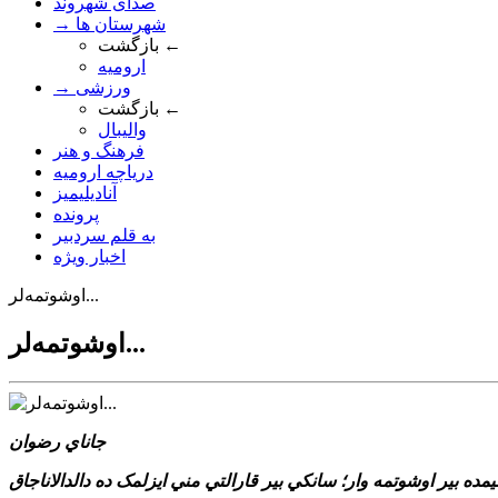
صدای شهروند
→ شهرستان ها
بازگشت ←
ارومیه
→ ورزشی
بازگشت ←
والیبال
فرهنگ و هنر
دریاچه ارومیه
آنادیلیمیز
پرونده
به قلم سردبیر
اخبار ویژه
اوشوتمه‌لر...
اوشوتمه‌لر...
جاناي رضوان