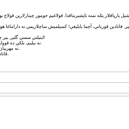
 يارپاقلار يئله نمنه تاپشيرماقدا. قولاغيم جومور چينارلارين قولاج بودا
يير. قانادين قورباني، آچما يايليغي! کسيلميش ساچلاريمي نه داراماغا
اينيلتي سسي گلير. بير چيل قارانقوش ندنسه بو گئجه يولداشيمدير؛ او دا ائوسيز، او دا يوواسيز!
نه بيليم، بلکي ده قوولموش بيري تام منيم کيمي؟! باشي قوينوندا ترس قاتلانير ايپک له‌لک‌لر.
نه مهريبان ديزيم وار! جانيم چوخ آغير، داشييا بيلمير؛ لاکين باشيمي اوستونه آلير.
قانادين قورباني آي يئل‌لر! قوخومو داشيما بيلمسين بيري ائلدن قاچميشام.