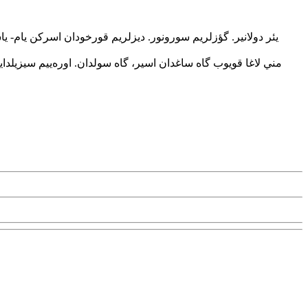
يئر دولانير. گؤزلريم سورونور. ديزلريم قورخودان اسرکن يام- ياشيل
مني لاغا قويوب گاه ساغدان اسير، گاه سولدان. اوره‌ييم سيزيلدا