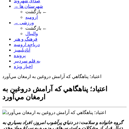
صدای شهروند
→ شهرستان ها
بازگشت ←
ارومیه
→ ورزشی
بازگشت ←
والیبال
فرهنگ و هنر
دریاچه ارومیه
آنادیلیمیز
پرونده
به قلم سردبیر
اخبار ویژه
اعتياد؛ پناهگاهي که آرامش دروغين به ارمغان مي‌آورد
اعتياد؛ پناهگاهي که آرامش دروغين به
ارمغان مي‌آورد
گروه خانواده و سلامت: در دنياي پرآشوب امروز، افراد بسياري به
دنبال فرار از مشکلات و استرس‌هاي روزمره به سراغ مواد مخدر