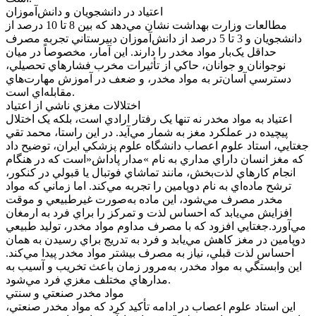
اعتياد در دانشجويان و دانش‌آموزان
مطالعات وزارت بهداشت نشان مي‌دهد که بين 8 تا 10 درصد از
دانشجويان و 3 تا 5 درصد از دانش‌آموزان دبيرستاني تجربه مصرف
حداقل يک‌بار مواد مخدر را دارند. اين آمار، مخصوصاً در ميان
نوجوانان و جوانان، حاکي از تأثيرات مخرب فشارهاي تحصيلي،
دسترسي آسان‌تر به مواد مخدر، و ضعف در آموزش مهارت‌هاي
مقابله‌اي است.
اختلالات مغزي ناشي از اعتياد
اعتياد به مواد مخدر نه تنها يک رفتار ارادي است، بلکه يک اختلال
پيچيده در عملکرد مغز به شمار مي‌آيد. در اين راستا، محمد تقي
جغتايي، استاد علوم اعصاب دانشگاه علوم پزشکي ايران، توضيح داد
که مغز انسان داراي مداري به نام »مدار پاداش«است که در هنگام
انجام کارهاي لذت‌بخش، مانند تماشاي فوتبال يا قبولي در کنکور،
ترشح ماده‌اي به نام دوپامين را تجربه مي‌کند. اما زماني که مواد
مخدر مصرف مي‌شود، اين ماده به‌صورت غيرطبيعي و موقت
افزايش مي‌يابد که احساس لذت و تمرکز را براي فرد به ارمغان
مي‌آورد.جغتايي افزود که با مصرف مداوم مواد مخدر، توليد طبيعي
دوپامين در مغز کاهش مي‌يابد و فرد به تدريج براي رسيدن به همان
احساس لذت قبلي، نياز به مصرف بيشتر مواد مخدر پيدا مي‌کند.
اين وابستگي به مواد مخدر، به‌مرور زمان باعث تخريب و آسيب به
مدارهاي مختلف مغزي فرد مي‌شود.
مواد مخدر صنعتي و سنتي
اين استاد علوم اعصاب در ادامه تأکيد کرد که مواد مخدر صنعتي،