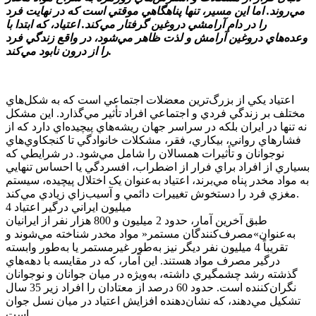
مي‌روند. اما اين مسير، تنها پناهگاهي موقتي است که در نهايت فرد
را در دام آرامشي دروغين گرفتار مي‌کند. اعتياد، که ابتدا با
وعده‌هاي دروغين آرامش و لذت ظاهر مي‌شود، در واقع زندگي فرد
را از درون نابود مي‌کند.
اعتياد يکي از بزرگ‌ترين معضلات اجتماعي است که به شکل‌هاي
مختلف بر زندگي فردي و اجتماعي افراد تأثير مي‌گذارد. اين مشکل
نه تنها در ايران بلکه در سراسر جهان ريشه‌هاي پيچيده‌اي دارد که از
فشارهاي رواني، بيکاري، فقر، مشکلات خانوادگي تا کنجکاوي‌هاي
نوجوانان و تأثيرات همسالان را شامل مي‌شود. در شرايطي که
بسياري از افراد براي فرار از اضطراب، افسردگي يا احساس تنهايي
به مواد مخدر پناه مي‌برند، اعتياد به‌عنوان يک اختلال پيچيده، سيستم
مغزي فرد را دستخوش تغييرات دائمي و آسيب‌زاي زيادي مي‌کند.
4 ميليون ايراني درگير اعتياد
طبق آخرين آمار، حدود 2 ميليون و 800 هزار نفر از ايرانيان
به‌عنوان»مصرف‌کنندگان مستمر« مواد مخدر شناخته مي‌شوند و
تقريباً 4 ميليون نفر ديگر نيز به‌طور غيرمستمر يا به‌طور وابسته
درگير مصرف مواد هستند. اين آمار، که در مقايسه با دهه‌هاي
گذشته رشد چشمگيري داشته، به‌ويژه در ميان جوانان و نوجوانان
نگران‌کننده است. حدود 60 درصد از معتادان را افراد زير 35 سال
تشکيل مي‌دهند، که نشان‌دهنده افزايش اعتياد در ميان نسل جوان
است.