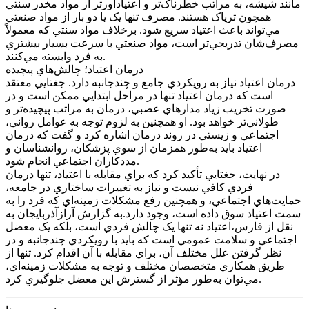
مانند شيشه، به مراتب خطرناک‌تر و اعتيادآورتر از مواد مخدر سنتي
همچون ترياک هستند. مصرف تنها يک يا دو بار از مواد صنعتي
مي‌تواند باعث اعتياد سريع شود. برخلاف مواد سنتي که معمولاً
مصرف‌شان تدريجي‌تر است، مواد صنعتي با سرعت بسيار بيشتري
به فرد وابسته مي‌کنند.
درمان اعتياد؛ چالش‌هاي پيچيده
درمان اعتياد نياز به رويکردي جامع و چندجانبه دارد. جغتايي معتقد
است که درمان اعتياد تنها در مراحل ابتدايي ممکن است و در
صورت تخريب زياد مدارهاي عصبي، درمان به مراتب پيچيده‌تر و
طولاني‌تر خواهد بود. او همچنين به لزوم توجه به عوامل رواني،
اجتماعي و زيستي در روند درمان اشاره کرد و گفت که درمان
اعتياد بايد به‌طور همزمان از سوي پزشکان، روانشناسان و
مددکاران اجتماعي انجام شود.
در نهايت، جغتايي تأکيد کرد که براي مقابله با اعتياد، تنها درمان
فردي کافي نيست و نياز به تغييرات ساختاري در جامعه،
حمايت‌هاي اجتماعي، و همچنين رفع مشکلات زمينه‌اي که فرد را به
سمت اعتياد سوق داده است، وجود دارد.به گزارش آرازآذربايجان به
نقل از فارس،اعتياد نه تنها يک چالش فردي است، بلکه يک معضل
اجتماعي و سلامت عمومي است که بايد با رويکردي چندجانبه و در
نظر گرفتن علل مختلف آن، براي مقابله با آن اقدام کرد. تنها از
طريق همکاري متخصصان مختلف و توجه به مشکلات زمينه‌اي،
مي‌توان به‌طور مؤثر از گسترش اين معضل جلوگيري کرد.