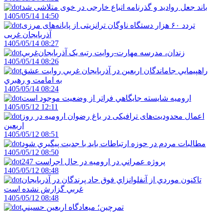
باند جعل روادید و گذرنامه اتباع خارجی در خوی متلاشی شد
1405/05/14 14:50
تردد ۶۰ هزار دستگاه ناوگان ترانزیتی از پایانه‌های مرزی
آذربایجان ‌غربی
1405/05/14 08:27
زندان، مدرسه مهارت-روايت رتبه يک آذربايجان‌غربي
1405/05/14 08:26
راهپيمايي جاماندگان اربعين در آذربايجان غربي روايت عشق
به امامت و رهبري
1405/05/14 08:24
اروميه شايسته جايگاهي فراتر از وضعيت موجود است
1405/05/12 12:11
اعمال محدودیت‌های ترافیکی در باغ رضوان ارومیه در روز
اربعین
1405/05/12 08:51
مطالبات مردم در حوزه ارتباطات بايد با جديت پيگيري شود
1405/05/12 08:50
247 پروژه عمراني در اروميه در حال اجراست
1405/05/12 08:48
تاکنون موردي از آنفلوانزاي فوق حاد پرندگان در آذربايجان
غربي گزارش نشده است
1405/05/12 08:48
تمرچين؛ ميعادگاه اربعين حسيني