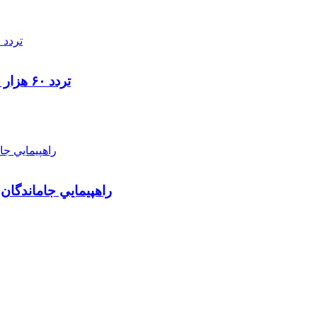
تردد ۶۰ هزار دستگاه ناوگان ترانزیتی از پایانه‌های مرزی آذربایجان ‌غربی
راهپيمايي جاماندگان