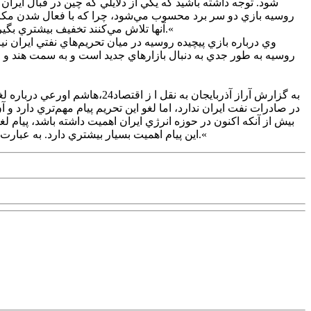
شود. توجه داشته باشيد که يکي از دلايلي که چين در قبال اير
روسيه بازي دو سر برد محسوب مي‌شود، چرا که با فعال شدن مکانيس
آنها تلاش مي‌کنند تخفيف بيشتري بگيرند. همچنين روسيه نيز يک رقيب خود را در بازار‌هاي هند و پاکستان از دست مي‌دهد و به اين ترتيب دستش براي فروش نفت بازتر خواهد شد.«
روسيه به طور جدي به دنبال بازار‌هاي جديد است و به سمت هند و
به گزارش آراز آذربايجان به ن
در صادرات نفت ايران ندارد، اما لغو اين تحريم پيام مهم‌تري دارد و
بيش از آنکه اکنون در حوزه انرژي ايران اهميت داشته باشد، پيام 
اين پيام اهميت بسيار بيشتري دارد. به عبارت ديگر، مسأله بندر چابهار تأثير مستقيم بر صادرات نفت ايران ندارد، اما پيام آن اين است که هزينه‌ها براي اقتصاد ايران در حال افزايش است.«