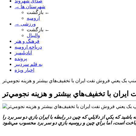
صدای شهروند
→ شهرستان ها
بازگشت ←
ارومیه
→ ورزشی
بازگشت ←
والیبال
فرهنگ و هنر
دریاچه ارومیه
آنادیلیمیز
پرونده
به قلم سردبیر
اخبار ویژه
نپ بک يعني فروش نفت ايران با تخفيف‌هاي بيشتر و هزينه نجومي‌تر
يران با تخفيف‌هاي بيشتر و هزينه نجومي‌تر
يد که يکي از دلايلي که چين در رابطه با ايران بازي دو سر برد را