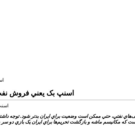
اس
اسنپ بک يعني فروش نفت ا
اي نفتي، حتي ممکن است وضعيت براي ايران بدتر شود. توجه داشته باش