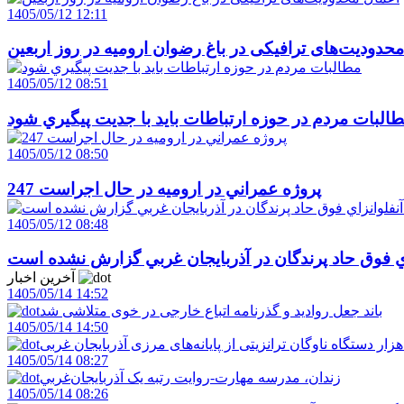
1405/05/12 12:11
حدودیت‌های ترافیکی در باغ رضوان ارومیه در روز اربعین
1405/05/12 08:51
البات مردم در حوزه ارتباطات بايد با جديت پيگيري شود
1405/05/12 08:50
247 پروژه عمراني در اروميه در حال اجراست
1405/05/12 08:48
اي فوق حاد پرندگان در آذربايجان غربي گزارش نشده است
آخرین اخبار
1405/05/14 14:52
باند جعل روادید و گذرنامه اتباع خارجی در خوی متلاشی شد
1405/05/14 14:50
1405/05/14 08:27
زندان، مدرسه مهارت-روايت رتبه يک آذربايجان‌غربي
1405/05/14 08:26