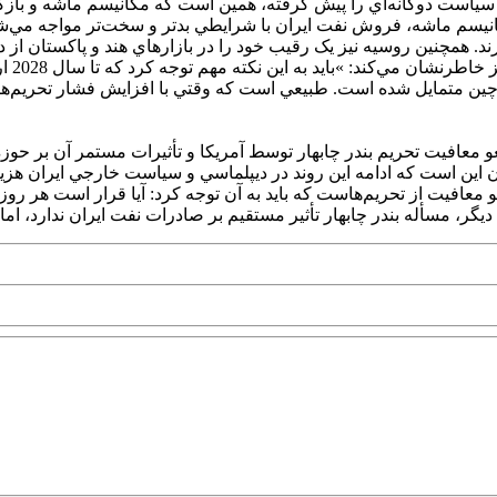
ان سياست دوگانه‌اي را پيش گرفته، همين است که مکانيسم ماشه و باز
م ماشه، فروش نفت ايران با شرايطي بدتر و سخت‌تر مواجه مي‌شود، ا
وي در
 چين متمايل شده است. طبيعي است که وقتي با افزايش فشار تحريم‌ه
قل ا ز اقتصاد24،هاشم اورعي درباره لغو معافيت تحريم بندر چابهار توسط آمريکا و تأثيرا
 آن اين است که ادامه اين روند در ديپلماسي و سياست خارجي ايران هزين
لغو معافيت از تحريم‌هاست که بايد به آن توجه کرد: آيا قرار است هر