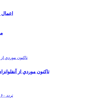
اعمال م
مط
تاکنون موردي از آنفلوانز
تردد ۶۰ هزار دستگاه ناوگان ترانزیتی از پایانه‌های مرزی آذربایجان ‌غربی