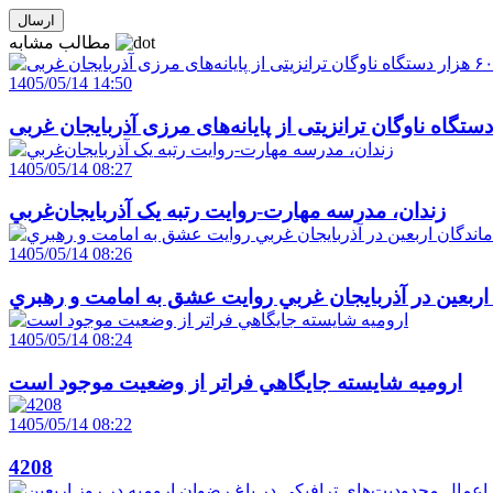
مطالب مشابه
1405/05/14 14:50
1405/05/14 08:27
زندان، مدرسه مهارت-روايت رتبه يک آذربايجان‌غربي
1405/05/14 08:26
 اربعين در آذربايجان غربي روايت عشق به امامت و رهبري
1405/05/14 08:24
اروميه شايسته جايگاهي فراتر از وضعيت موجود است
1405/05/14 08:22
4208