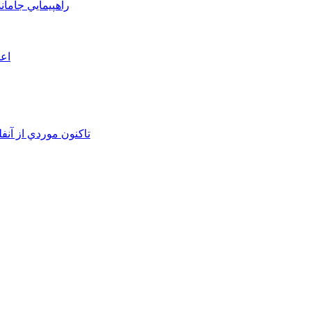
راهپيمايي جامان
اعم
تاکنون موردي از آنف