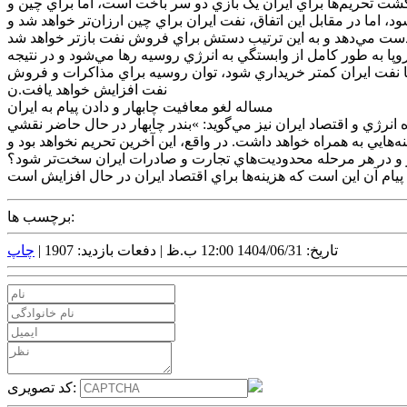
گشت تحريم‌ها براي ايران يک بازي دو سر باخت است، اما براي چين و
ما در مقابل اين اتفاق، نفت ايران براي چين ارزان‌تر خواهد شد و
باره بازي پيچيده روسيه در ميان تحريم‌هاي نفتي ايران نيز خاطرنشان مي‌کند: »بايد به اين نکته مهم توجه کرد که تا سال 2028 اروپا به طور کامل از وابستگي به انرژي روسيه رها مي‌شود و در نتيجه
ا نفت ايران کمتر خريداري شود، توان روسيه براي مذاکرات و فروش
نفت افزايش خواهد يافت.ن
مساله لغو معافيت چابهار و دادن پيام به ايران
ت مستمر آن بر حوزه انرژي و اقتصاد ايران نيز مي‌گويد: »بندر چابهار در حال حاضر نقشي
ه‌هايي به همراه خواهد داشت. در واقع، اين آخرين تحريم نخواهد بود و
 روز و در هر مرحله محدوديت‌هاي تجارت و صادرات ايران سخت‌تر شود؟
برچسب ها:
تاریخ: 1404/06/31 12:00 ب.ظ |
دفعات بازدید: 1907 |
چاپ
کد تصویری: