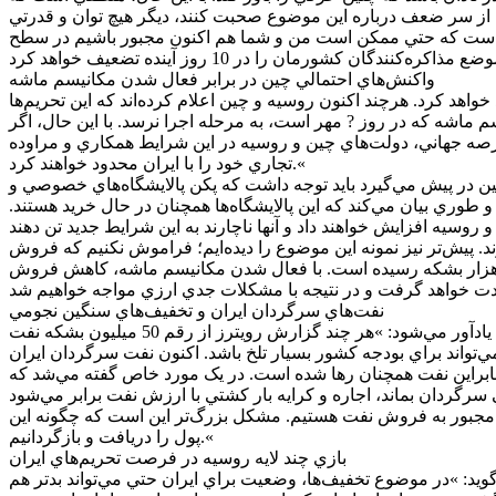
 از سر ضعف درباره اين موضوع صحبت کنند، ديگر هيچ توان و قدرتي
ان معناست که حتي ممکن است من و شما هم اکنون مجبور باشيم در سطح
واکنش‌هاي احتمالي چين در برابر فعال شدن مکانيسم ماشه
اهد کرد. هرچند اکنون روسيه و چين اعلام کرده‌اند که اين تحريم‌ها
لاش مي‌کنند روند فعال‌سازي مکانيسم ماشه که در روز ? مهر است، به مرحله اجرا نرسد. با اين حال، اگر
عرصه جهاني، دولت‌هاي چين و روسيه در اين شرايط همکاري و مراوده
تجاري خود را با ايران محدود خواهند کرد.«
چين در پيش مي‌گيرد بايد توجه داشت که پکن پالايشگاه‌هاي خصوصي و
طوري بيان مي‌کند که اين پالايشگاه‌ها همچنان در حال خريد هستند.
د. پيش‌تر نيز نمونه اين موضوع را ديده‌ايم؛ فراموش نکنيم که فروش
 ايران تا 350 هزار بشکه در روز سقوط کرده بود، اما اکنون، بنا به شواهد و گزارش‌هاي کپلر، اين رقم به حدود روزانه يک ميليون و 600 هزار بشکه رسيده است. با فعال شدن مکانيسم ماشه، کاهش فروش
نفت‌هاي سرگردان ايران و تخفيف‌هاي سنگين نجومي
اين استاد دانشگاه در ادامه با اشاره به وضعيت نفت‌هاي سرگردان ايران که بنا به گزارش‌ها تا 50 ميليون بشکه نيز برآورد شده است، يادآور مي‌شود: »هر چند گزارش رويترز از رقم 50 ميليون بشکه نفت
شت اين نفت مي‌تواند براي بودجه کشور بسيار تلخ باشد. اکنون نفت سرگردان ايران
 بنابراين نفت همچنان رها شده است. در يک مورد خاص گفته مي‌شد که
يد، مجبور به فروش نفت هستيم. مشکل بزرگ‌تر اين است که چگونه اين
پول را دريافت و بازگردانيم.«
بازي چند لايه روسيه در فرصت تحريم‌هاي ايران
يد: »در موضوع تخفيف‌ها، وضعيت براي ايران حتي مي‌تواند بدتر هم