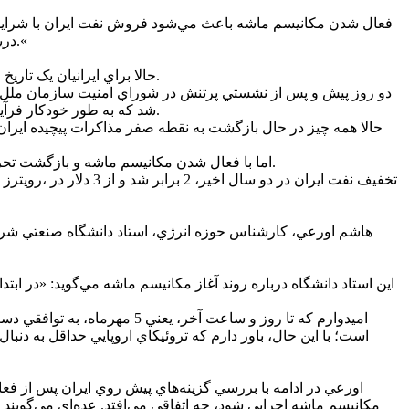
فعال شدن مکانيسم ماشه باعث مي‌شود فروش نفت ايران با شرايط س
دريافت کند. از سوي ديگر، روسيه با حذف يک رقيب (ايران) در بازار نفت هندوستان و پاکستان، دست بازتري در فروش نفت خود خواهد داشت.«
حالا براي ايرانيان يک تاريخ مهم ديگر پيش رو است. 5 مهر ماه؛ تاريخي که اکنون تنها 8 روز تا رسيدن به فرصت آن باقي مانده است و شمارش معکوس آغاز شده است.
شد که به طور خودکار فرآيند بازگشت تحريم‌ها را به جريان انداخت و راه را براي اجرايي شدن مجدد شش قطعنامه تحريمي عليه ايران از شنبه 5 مهرماه هموار ساخت.
اما با فعال شدن مکانيسم ماشه و بازگشت تحريم‌هاي سازمان ملل که مشخصا تاثير آن بر حوزه صادرات نفتي و گاز و انرژي ايران خواهد بود، خبري ديگر نيز مي‌تواند منجر به نگراني شود.
رويترز در 
هاشم اورعي، کارشناس حوزه انرژي، استاد دانشگاه صنعتي شريف و
اين استاد دانشگاه درباره روند آغاز مکانيسم ماشه مي‌گويد: «در ابتد
است؛ با اين حال، باور دارم که تروئيکاي اروپايي حداقل به دنبا
اورعي در ادامه با بررسي گزينه‌هاي پيش روي ايران پس از فعال ش
مکانيسم ماشه اجرايي شود، چه اتفاقي مي‌افتد. عده‌اي مي‌گويند اي