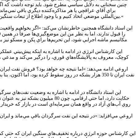
چنين سخناني به دلايل سياسي مطرح شود. بايد توجه داشت که اگ
براي آقاي عراقچي يا هر مذاکره‌کننده ديگري باقي نمي‌مان
بين‌المللي موضعي اتخاذ کنيم و با وجود اطلاع از تبعات سنگين مکانيسم ماشه، اين موضوع را علني نکنيم؛ چرا که اعلام آشکار آن، موضع مذاکره‌کنندگان کشورمان را در 10 روز آينده تضعيف خواهد کرد.«
اين استاد دانشگاه همچنين خاطرنشان مي‌کند: »اگر بخواهيم واقعيت ر
مکانيسم ماشه اجرايي شود، اين تحريم‌ها براي پکن و مسکو نيز ب
اين کارشناس انرژي در ادامه با اشاره به اينکه پيش‌بيني عمل
کوچک، معروف به پالايشگاه‌هاي قوري، را درگير مي‌کند و مدعي مي
اروعي ادامه مي‌دهد: »اما نتيجه چه خواهد بود؟ فروش نفت ايران 
حکايت دارد، اما حتي ارقامي، چون
روي آب‌هاي آزاد در واقع همان سرمايه‌اي است در بازار که خريدار
اروعي مي‌افزايد: »در نتيجه اين نفت سرگردان باقي مي‌ماند و ايرا
اين کارشناس حوزه انرژي درباره تخفيف‌هاي سنگين ايران که حتي کمت