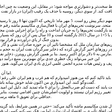
خت‌تر و دشوارتري مواجه شود؛ در مقابل، اين وضعيت به چين اجازه 
حالا همه چيز در حال بازگشت به نقطه صفر مذاکرات پيچيده اير
بدون جنگ از پاي درآوردند و قرار بود حصر اقتصادي ايران بشکند حالا همه چيز به نقطه هيچ بازگشته است.
روز‌هاي اخير گزارش کرده که ذخاير سرگردان نفت ايران به حجم بي‌سابقه رسيد و تخفيف نفت دو برا
مارس به 6 دلار براي اکتبر رسيد. بنا بر همين گزارش رويترز، ذخاير نفت سرگردان روي آب نيز از 5 به 50 ميليون بشکه رسيد و 10 برابر شد.
اين خبر مي‌تواند زنگ خطري جدي براي مهم‌ترين منبع درآمد د
 رئيس هيات مديره انجمن علمي انرژي بادي ايران مي‌گويد، هنوز اميد
اما آن چه اکنون مشخص است شمارش معکوس براي ايران آغاز شده است.
ا بايد تاکيد کنم که من هنوز اميدوارم که هم غرب و هم ايران علي رغم ا
گفت‌و‌گو کنند. اين اميدواري من اکنون شايد خوش بينانه باشد، اما من اکنون علاقمند هستم که خوش بينانه به اين ماجرا نگاه کنم.
اميدوارم که تا روز و ساعت آخر، يعني 5 مهرماه، به توافق
ل تغيير رژيم ايران نيستند و اولويت اصلي‌شان چنين اقدامي نيست. بناب
حداقلي براي تعويق 6 ماهه برسند تا از بازگشت تحريم‌هاي شوراي امنيت سازمان ملل جلوگيري شود.
دن مکانيسم ماشه تأکيد مي‌کند: »حتي در همين شرايط، بايد گزينه‌هاي به
ن اتفاق تأثيري بر اقتصاد ايران ندارد، اما من فکر نمي‌کنم کسي اين‌ق