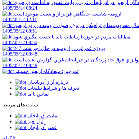
دگان اربعين در آذربايجان غربي روايت عشق به امامت و رهبري
1405/05/14 08:24
اروميه شايسته جايگاهي فراتر از وضعيت موجود است
1405/05/12 12:11
ال محدودیت‌های ترافیکی در باغ رضوان ارومیه در روز اربعین
1405/05/12 08:51
مطالبات مردم در حوزه ارتباطات بايد با جديت پيگيري شود
1405/05/12 08:50
247 پروژه عمراني در اروميه در حال اجراست
1405/05/12 08:48
لوانزاي فوق حاد پرندگان در آذربايجان غربي گزارش نشده است
1405/05/12 08:48
تمرچين؛ ميعادگاه اربعين حسيني
درباره آراز آذربایجان
تعرفه ها و شرایط تبلیغات
تماس با ما
سایت های مرتبط
امانت آذربایجان
آراز خبر
عصر آذربایجان
تلگرام