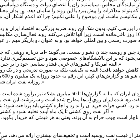
ر نمايندگان مجلس، سياستمداران يا اعضاي دولت و دستگاه ديپلماسي
د که بتواند مذاکرات را پيش ببرد يا اين روند را سامان دهد. اين بد
ا بررسي کنيم، بدون شک اين روند ضربه بزرگي به اقتصاد ايران وارد خو
را قبول ندارند، اما به نظر من اين موضع‌گيري‌ها صرفاً در همين 10 روز باقي‌مانده است، زيرا آنها ت
ه صورت رسمي و بين‌المللي خواهد بود و به عنوان دو بازيگر مهم در 
کرد چين و روسيه چندان دشوار نيست، مي‌گويد: »اما درباره روشي که 
‌شود که بر اين پالايشگاه‌هاي خصوصي نفوذ و حق تصميم‌گيري ندارد و 
البته آمريکا و کشور‌هاي غربي فشار سياسي خود را بر چين و روسيه افزايش خواهند داد و آنها ناچارند به اين شرايط جديد تن دهند.«
کاهش خواهد يافت؛ البته نه يک‌شبه بلکه به صورت تدريجي و در يک رون
نفت
روزانه نفت ايران شدت خواهد گرفت و در نتيجه با مشکلات جدي ارزي مواجه خواهيم شد.«
 80 ميليون بشکه نيز به عنوان نفت رها شده ايران روي آب‌ها مطرح شده است و سرنو
 ندارد، کسي جرات خريد آن را ندارد و اجاره کشتي بايد پرداخت شود؛
اگر نفت روي کشتي تا يک ماه آينده تخليه نشود و کشتي سرگردان بماند، اجاره و کرايه بار کشتي با ارزش نفت برابر مي‌شود.«
ن ناچار است چوب حراج به آن بزند، يعني به هر قيمتي که خريدار بگو
ر از قيمت نفت روسيه است و تخفيف‌هاي بيشتري ارائه مي‌دهد، مي‌گو