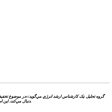
گروه تحليل :يک کارشناس ارشد انرژي مي‌گويد:»در موضوع تخفيف‌ه
دنبال مي‌کند، اين است که مکانيسم ماشه و بازگشت تحريم‌ها براي ايران يک بازي دو سر باخت است، اما براي چين و روسيه بازي دو سر برد محسوب مي‌شود.