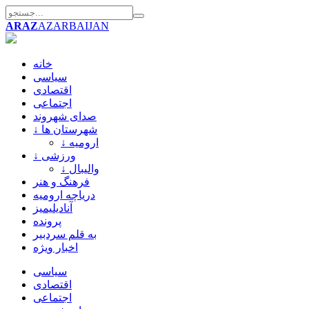
ARAZ
AZARBAIJAN
خانه
سیاسی
اقتصادی
اجتماعی
صدای شهروند
↓ شهرستان ها
↓ ارومیه
↓ ورزشی
↓ والیبال
فرهنگ و هنر
دریاچه ارومیه
آنادیلیمیز
پرونده
به قلم سردبیر
اخبار ویژه
سیاسی
اقتصادی
اجتماعی