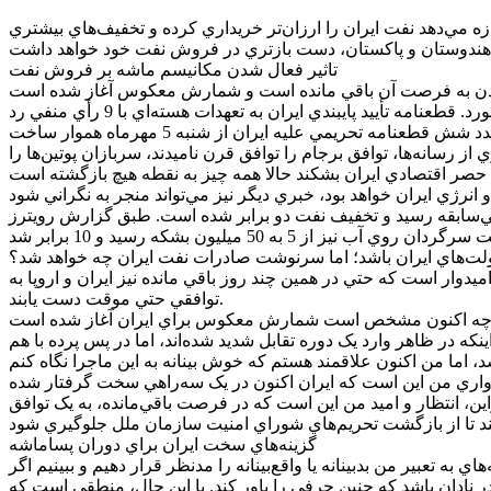
مي‌دهد نفت ايران را ارزان‌تر خريداري کرده و تخفيف‌هاي بيشتري
تاثير فعال شدن مکانيسم ماشه بر فروش نفت
دو روز پيش و پس از نشستي پرتنش در شوراي امنيت سازمان ملل متحد، سرنوشت تحريم‌هاي ايران با فعال‌سازي مکانيسم ماشه رقم خورد. قطعنامه تأييد پايبندي ايران به تعهدات هسته‌اي با 9 رأي منفي رد
ان با 5+1 در سال 2015 بازگشته است و 10 سال پس از آن روز که بسياري از رسانه‌ها، توافق برجام را توافق قرن ناميدند، سربازان پوتين‌ها را
بر شده است. طبق گزارش رويترز، ‎تخفيف نفت ايران در دو سال اخير، 2 برابر شد و از 3 دلار در
ولت‌هاي ايران باشد؛ اما سرنوشت صادرات نفت ايران چه خواهد شد؟
وار است که حتي در همين چند روز باقي مانده نيز ايران و اروپا به
توافقي حتي موقت دست يابند.
ينکه در ظاهر وارد يک دوره تقابل شديد شده‌اند، اما در پس پرده با هم
ي دست يابند که دست‌کم ضرب‌العجل را براي 6 ماه تمديد کند. دليل اين اميدواري من اين است که ايران اکنون در يک سه‌راهي سخت گرفتار شده
راين، انتظار و اميد من اين است که در فرصت باقي‌مانده، به يک توافق
گزينه‌هاي سخت ايران براي دوران پساماشه
 تعبير من بدبينانه يا واقع‌بينانه را مدنظر قرار دهيم و ببينيم اگر
در نادان باشد که چنين حرفي را باور کند. با اين حال، منطقي است که