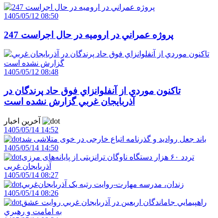
1405/05/12 08:50
247 پروژه عمراني در اروميه در حال اجراست
1405/05/12 08:48
تاکنون موردي از آنفلوانزاي فوق حاد پرندگان در
آذربايجان غربي گزارش نشده است
آخرین اخبار
1405/05/14 14:52
باند جعل روادید و گذرنامه اتباع خارجی در خوی متلاشی شد
1405/05/14 14:50
تردد ۶۰ هزار دستگاه ناوگان ترانزیتی از پایانه‌های مرزی
آذربایجان ‌غربی
1405/05/14 08:27
زندان، مدرسه مهارت-روايت رتبه يک آذربايجان‌غربي
1405/05/14 08:26
راهپيمايي جاماندگان اربعين در آذربايجان غربي روايت عشق
به امامت و رهبري