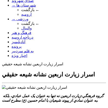
صدای شهروند
→ شهرستان ها
بازگشت ←
ارومیه
→ ورزشی
بازگشت ←
والیبال
فرهنگ و هنر
دریاچه ارومیه
آنادیلیمیز
پرونده
به قلم سردبیر
اخبار ویژه
اسرار زيارت اربعين نشانه شيعه حقيقي
اسرار زيارت اربعين نشانه شيعه حقيقي
گروه فرهنگي:زيارت اربعين نه تنها به عنوان يک عمل عبادي، بلکه
به عنوان نمادي از پيوند شيعيان با امام حسين (ع) مطرح است.