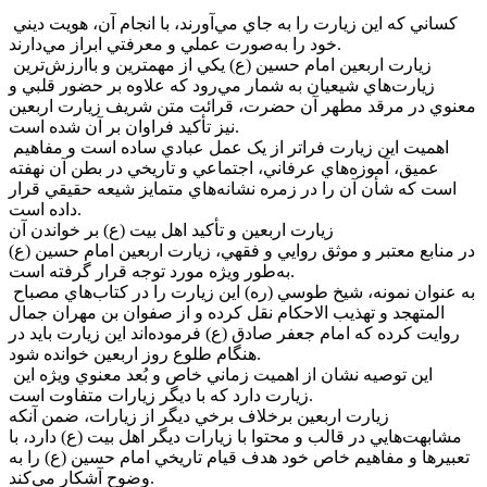
کساني که اين زيارت را به جاي مي‌آورند، با انجام آن، هويت ديني
خود را به‌صورت عملي و معرفتي ابراز مي‌دارند.
زيارت اربعين امام حسين (ع) يکي از مهمترين و باارزش‌ترين
زيارت‌هاي شيعيان به شمار مي‌رود که علاوه بر حضور قلبي و
معنوي در مرقد مطهر آن حضرت، قرائت متن شريف زيارت اربعين
نيز تأکيد فراوان بر آن شده است.
اهميت اين زيارت فراتر از يک عمل عبادي ساده است و مفاهيم
عميق، آموزه‌هاي عرفاني، اجتماعي و تاريخي در بطن آن نهفته
است که شأن آن را در زمره نشانه‌هاي متمايز شيعه حقيقي قرار
داده است.
زيارت اربعين و تأکيد اهل بيت (ع) بر خواندن آن
در منابع معتبر و موثق روايي و فقهي، زيارت اربعين امام حسين (ع)
به‌طور ويژه مورد توجه قرار گرفته است.
به عنوان نمونه، شيخ طوسي (ره) اين زيارت را در کتاب‌هاي مصباح
المتهجد و تهذيب الاحکام نقل کرده و از صفوان بن مهران جمال
روايت کرده که امام جعفر صادق (ع) فرموده‌اند اين زيارت بايد در
هنگام طلوع روز اربعين خوانده شود.
اين توصيه نشان از اهميت زماني خاص و بُعد معنوي ويژه اين
زيارت دارد که با ديگر زيارات متفاوت است.
زيارت اربعين برخلاف برخي ديگر از زيارات، ضمن آنکه
مشابهت‌هايي در قالب و محتوا با زيارات ديگر اهل بيت (ع) دارد، با
تعبيرها و مفاهيم خاص خود هدف قيام تاريخي امام حسين (ع) را به
وضوح آشکار مي‌کند.