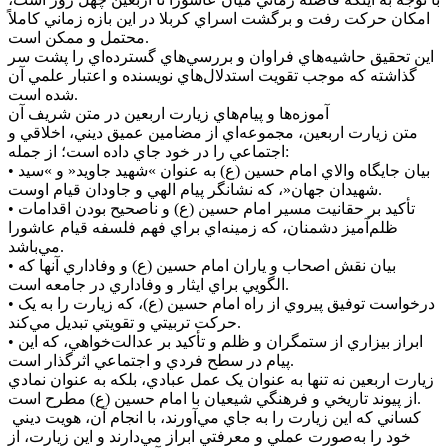
امکان حرکت رفت و برگشت اسراي کربلا در اين بازه زماني کاملاً
محتمل و ممکن است.
اين تحقيق حاشيه‌هاي فراوان و بررسي‌هاي گسترده‌اي را پشت سر
گذاشته که موجب تقويت استدلال‌هاي نويسنده و اعتبار علمي آن
شده است.
آموزه‌ها و پيام‌هاي زيارت اربعين در متن شريف آن
متن زيارت اربعين، مجموعه‌اي از مضامين عميق ديني، اخلاقي و
اجتماعي را در خود جاي داده است؛ از جمله:
• بيان جايگاه والاي امام حسين (ع) به عنوان »شهيد جاويد« و »سيد
شهيدان جهان«، که نشانگر پيام الهي و جاودان قيام اوست.
• تأکيد بر حقانيت مسير امام حسين (ع) و ناصحيح بودن اقدامات
ظلم‌آميز دشمنان، که زمينه‌اي براي فهم فلسفه قيام عاشورا
مي‌باشد.
• بيان نقش اصحاب و ياران امام حسين (ع) و وفاداري آنها که
الگويي براي ايثار و وفاداري در جامعه است.
• درخواست توفيق پيروي از راه امام حسين (ع)، که زيارت را به يک
حرکت تربيتي و تقويتي تبديل مي‌کند.
• ابراز بيزاري از ستمگران و ظلم و تأکيد بر عدالت‌خواهي، که اين
پيام در سطح فردي و اجتماعي اثرگذار است.
زيارت اربعين نه تنها به عنوان يک عمل عبادي، بلکه به عنوان نمادي
از پيوند تاريخي و فرهنگي شيعيان با امام حسين (ع) مطرح است.
کساني که اين زيارت را به جاي مي‌آورند، با انجام آن، هويت ديني
خود را به‌صورت عملي و معرفتي ابراز مي‌دارند و اين زيارت، از