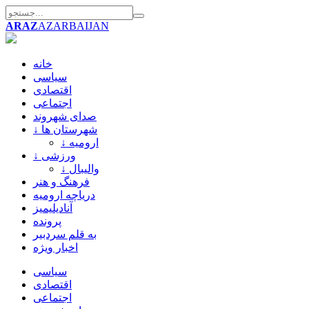
ARAZ
AZARBAIJAN
خانه
سیاسی
اقتصادی
اجتماعی
صدای شهروند
↓ شهرستان ها
↓ ارومیه
↓ ورزشی
↓ والیبال
فرهنگ و هنر
دریاچه ارومیه
آنادیلیمیز
پرونده
به قلم سردبیر
اخبار ویژه
سیاسی
اقتصادی
اجتماعی