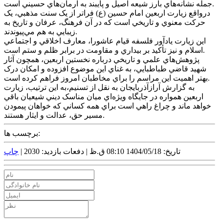
جمله نشانه‌هاي بارز شيعه اصيل و پايبند به آرمان‌هاي حسيني است.
درواقع زيارت اربعين امام حسين (ع) فراتر از يک سنت مذهبي، يک
حرکت معنوي و تاريخي است که در آن فرهنگ، عرفان و تاريخ به
زيبايي به هم مي‌پيوندند.
اين زيارت يادآور فلسفه قيام عاشورا، معارف اخلاقي و اجتماعي
اسلام و نيز تأکيد بر بيداري و مقاومت در برابر ظلم و ستم است.
پژوهش‌هاي علمي و تاريخي درباره نخستين اربعين، همچون آثار
شهيد قاضي طباطبايي، به غناي اين موضوع افزوده و امکان درک
بهتر اهميت اين مراسم را براي مخاطبان امروز فراهم کرده است.
به گزارش آرازآذربايجان به نقل از تسنيم،به اين ترتيب، زيارت
اربعين همواره در جايگاه ويژه‌اي ميان مناسک ديني شيعيان باقي
خواهد ماند و چراغ راهي است براي همه کساني که خواهان پيمودن
مسير حق، عدالت و ايثار هستند.
برچسب ها:
تاریخ: 1404/05/18 08:10 ق.ظ |
دفعات بازدید: 2030 |
چاپ