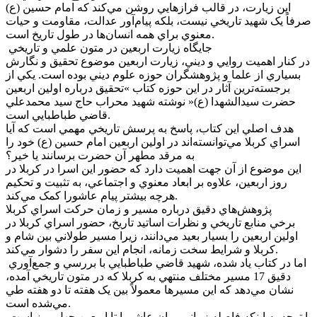
اين زيارت، در قالب فرازهايي روشن مي‌کند که امام حسين (ع)
صرفاً يک شهيد تاريخي نيست، بلکه پيام‌آور عدالت، مقاومت و حيات
معنوي براي همه انسان‌ها در طول تاريخ است.
جايگاه زيارت اربعين در متون علمي و تاريخي
در کنار اهميت روايي و ديني، زيارت اربعين موضوع تحقيق و نگارش
بسياري از علما و پژوهشگران حوزه علوم ديني بوده است. يکي از
برجسته‌ترين آثار در اين حوزه کتاب »تحقيق درباره اولين اربعين
حضرت سيدالشهدا (ع)« نوشته شهيد محراب حاج سيد محمدعلي
قاضي طباطبايي است.
هدف اصلي اين کتاب، پاسخ به پرسش تاريخي مهمي است که آيا
اسراي کربلا مي‌توانسته‌اند در اولين اربعين امام حسين (ع) خود را
به مرقد مطهر آن حضرت برسانند يا خير؟
اين موضوع از آن جهت اهميت دارد که حضور اين اسرا در کربلا در
روز اربعين، علاوه بر ابعاد معنوي و اجتماعي، به تثبيت و تحکيم
هرچه بيشتر پيام عاشورا کمک مي‌کند.
پژوهش‌هاي دقيق درباره مسير و زمان حرکت اسراي کربلا
برخي منابع تاريخي و نظرات اساتيد تاريخ، حضور اسراي کربلا در
اولين اربعين را بسيار بعيد مي‌دانند، زيرا مسير طولاني بين شام و
کربلا و شرايط سخت زمانه، انجام اين سفر را دشوار مي‌کند.
اما در کتاب ياد شده، شهيد قاضي طباطبايي با بررسي و جمع‌آوري
دقيق 17 مسير مختلف منتهي به کربلا که در متون تاريخي آمده،
نشان مي‌دهد که اين مسيرها معمولاً بين يک هفته تا دو هفته طي
مي‌شده است.
با توجه به اينکه فاصله زماني ميان عاشورا تا اربعين چهل روز است،