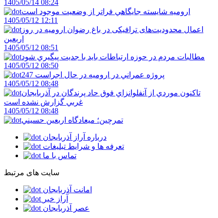
1405/05/14 08:24
اروميه شايسته جايگاهي فراتر از وضعيت موجود است
1405/05/12 12:11
اعمال محدودیت‌های ترافیکی در باغ رضوان ارومیه در روز
اربعین
1405/05/12 08:51
مطالبات مردم در حوزه ارتباطات بايد با جديت پيگيري شود
1405/05/12 08:50
247 پروژه عمراني در اروميه در حال اجراست
1405/05/12 08:48
تاکنون موردي از آنفلوانزاي فوق حاد پرندگان در آذربايجان
غربي گزارش نشده است
1405/05/12 08:48
تمرچين؛ ميعادگاه اربعين حسيني
درباره آراز آذربایجان
تعرفه ها و شرایط تبلیغات
تماس با ما
سایت های مرتبط
امانت آذربایجان
آراز خبر
عصر آذربایجان