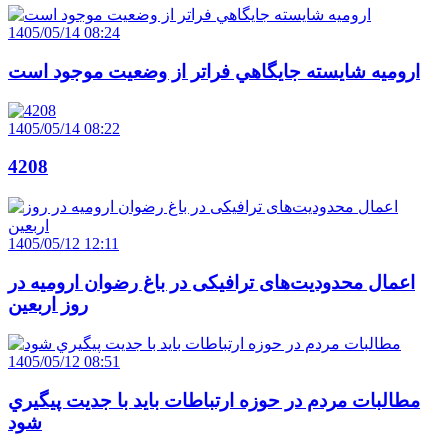
1405/05/14 08:24
اروميه شايسته جايگاهي فراتر از وضعيت موجود است
1405/05/14 08:22
4208
1405/05/12 12:11
اعمال محدودیت‌های ترافیکی در باغ رضوان ارومیه در
روز اربعین
1405/05/12 08:51
مطالبات مردم در حوزه ارتباطات بايد با جديت پيگيري
شود