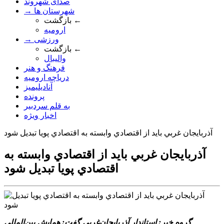
صدای شهروند
→ شهرستان ها
بازگشت ←
ارومیه
→ ورزشی
بازگشت ←
والیبال
فرهنگ و هنر
دریاچه ارومیه
آنادیلیمیز
پرونده
به قلم سردبیر
اخبار ویژه
آذربايجان غربي بايد از اقتصادي وابسته به اقتصادي پويا تبديل شود
آذربايجان غربي بايد از اقتصادي وابسته به
اقتصادي پويا تبديل شود
گروه خبر: استاندار آذربايجان‌غربي گفت: همايش بين‌المللي