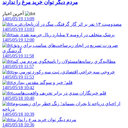
مردم ديگر توان خريد مرغ را ندارند
آخرین اخبار
1405/05/19 13:09
مصدومیت ۱۳ نفر بر اثر گاز گرفتگی سگ در آذربایجان‌غربی
1405/05/19 13:03
پزشک متخلف در ارومیه ۷ میلیارد ریال جریمه نقدی شد
1405/05/19 12:00
ضرورت تسريع در ايجاد زيرساخت‌هاي مناسب براي رونق
گردشگري
1405/05/19 11:58
مطالبه‌گري رسانه‌هامسئولان را پاسخگوي مردم مي کند
1405/05/19 11:57
خروجي سه جراحي اقتصادي، ثبت سه رکورد تورمي بود
1405/05/19 11:53
قلم؛ خبر و سوگند مقدس بيداري
1405/05/18 10:42
قلم خبرنگاران سدي در برابر تحريف واقعيت‌هاست
1405/05/18 10:40
از احياي درياچه تا بحران پسماند؛ زنگ خطر براي زيست‌بوم
درياچه
1405/05/18 10:39
مردم ديگر توان خريد مرغ را ندارند
1405/05/18 10:36