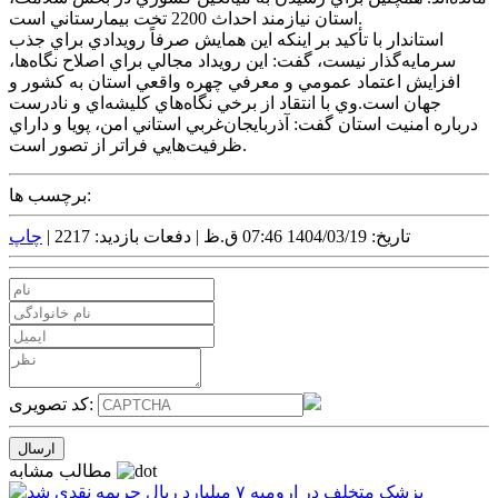
استان نيازمند احداث 2200 تخت بيمارستاني است.
استاندار با تأکيد بر اينکه اين همايش صرفاً رويدادي براي جذب
سرمايه‌گذار نيست، گفت: اين رويداد مجالي براي اصلاح نگاه‌ها،
افزايش اعتماد عمومي و معرفي چهره واقعي استان به کشور و
جهان است.وي با انتقاد از برخي نگاه‌هاي کليشه‌اي و نادرست
درباره امنيت استان گفت: آذربايجان‌غربي استاني امن، پويا و داراي
ظرفيت‌هايي فراتر از تصور است.
برچسب ها:
تاریخ: 1404/03/19 07:46 ق.ظ |
دفعات بازدید: 2217 |
چاپ
کد تصویری:
مطالب مشابه