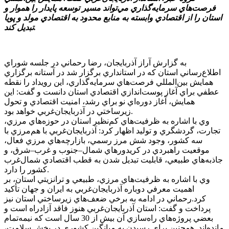
فرصت‌هاي‌ سرمايه‌گذاري مي‌تواند مسير توسعه پايدار را هموار و
استان را از اقتصادي وابسته به منابع محدود به اقتصادي مولد و پويا
تبديل کند.
به گزارش آراز آذربايجان، رضا رحماني در جلسه شوراي
اطلاع‌رساني استان که در استانداري برگزار شد در آستانه برگزاري
همايش بين‌المللي فرصت‌هاي سرمايه‌گذاري، اين رويداد را نقطه
عطفي براي آغاز پوست‌اندازي اقتصادي استان دانست و گفت: اين
همايش، آغاز دوره‌اي نو براي رشد، امنيت اقتصادي و تحول
زيرساختي در آذربايجان‌غربي خواهد بود.
وي با اشاره به ظرفيت‌هاي کم‌نظير استان در حوزه‌هاي مرزي،
تجارت، گردشگري و توليد اظهار کرد: آذربايجان‌غربي با هم‌مرزي با
سه کشور، وجود شش مرز رسمي، بازارچه‌هاي مرزي فعال،
موقعيت راهبردي در کريدورهاي شمال–جنوب و غرب–شرق، و
جاذبه‌هاي طبيعي، قابليت تبديل شدن به قطب اقتصادي شمال‌غرب
کشور را دارد.
وي با اشاره به ظرفيت‌هاي مرزي، طبيعي و ترانزيتي استان، بر
اهميت معرفي دوباره آذربايجان‌غربي به ايران و جهان تأکيد
کرد.رحماني در ادامه به برخي ضعف‌هاي زيرساختي استان نيز
پرداخت و گفت: استان آذربايجان‌غربي هنوز فاقد آزادراه است و
بعضي پروژه‌هاي راه‌سازي آن بيش از 30 سال است که نيمه‌تمام
مانده‌اند. همچنين براي رسيدن به ميانگين کشوري در بخش سلامت،