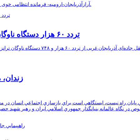
آرازآذربایجان-ارومیه- فرمانده انتظامی خوی از انهدام باند جعل روادید و گذرنامه اتباع خارجی در شهرستان خبر داد.
تردد ۶۰ هزار دستگاه ناوگان ترانزیتی از پایانه‌های مرزی آذربایجان ‌غربی
زندان، 
 پايان راه نيست، ايستگاهي است براي بازسازي اجتماعي انسان در م
صوص در نگاه عالمانه بنيانگذار جمهوري اسلامي ايران و رهبر شهيد 