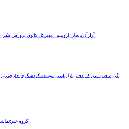
آرازآذربایجان-ارومیه - مدیرکل کانون پرورش فکری کودکان و نوجوانان آذربایجان غربی از برگزاری بخش هنری نقاشی و خوشنویسی مهرواره ملی بچه های مقاومت به میزبانی ارومیه خبر داد.
گروه خبر: مديرکل دفتر بازاريابي و توسعه گردشگري خارجي وزا
گروه خبر:نماينده ولي‌فقيه در آذربايجان‌غربي و امام جمعه اروميه گفت: در برهه کنوني کار اصحاب رسانه کمتر از رزمندگان پشت لانچرهاي موشکي نيست.