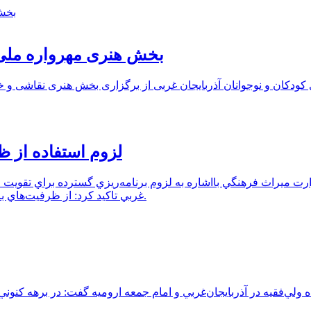
بخش هنری مهرواره ملی 
لزوم استفاده از ظ
رت ميراث فرهنگي بااشاره به لزوم برنامه‌ريزي گسترده براي تقويت 
غربي تاکيد کرد: از ظرفيت‌هاي بالقوه و منحصربه‌فرد آذربايجان غربي در بازارهاي جهاني استفاده شود.