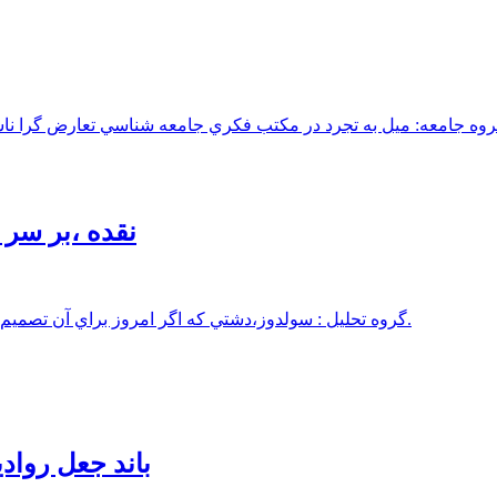
نقده ،بر سر
گروه تحليل : سولدوز،دشتي که اگر امروز براي آن تصميم نگيريم، فردا تنها از ظرفيت‌هاي از دست‌رفته‌اش سخن خواهيم گفت.
باند جعل رواد