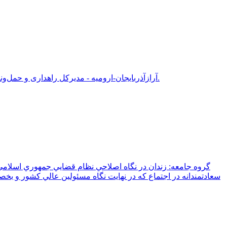
آرازآذربایجان-ارومیه - مدیرکل راهداری و حمل‌ونقل جاده‌ای آذربایجان‌ غربی از تردد ۶۰ هزار و ۷۴۸ دستگاه ناوگان ترانزیتی از پایانه‌های مرزی استان در چهارماهه نخست سال جاری خبر داد.
گروه جامعه: زندان در نگاه اصلاحي نظام قضايي جمهوري اسلامي
سعادتمندانه در اجتماع که در نهايت نگاه مسئولين عالي کشور و بخ