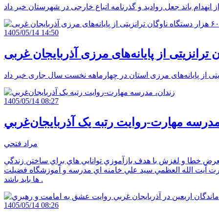
1405/05/14 14:50
1405/05/14 08:27
مدرسه مهارت-روايت رتبه يک آذربايجان‌غربي
مراد فتحي
عرض خطا و لغزش با هدف بازآموزي توانايي هاي براي ساختن زندگي
حضرت آيت الله العظمي سيد علي خامنه اي مدرسه و آموزشگاه فضيلت
ها بايد باشد .
1405/05/14 08:26