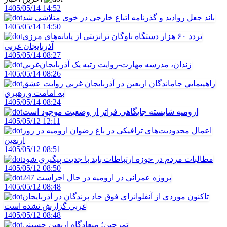
1405/05/14 14:52
باند جعل روادید و گذرنامه اتباع خارجی در خوی متلاشی شد
1405/05/14 14:50
تردد ۶۰ هزار دستگاه ناوگان ترانزیتی از پایانه‌های مرزی
آذربایجان ‌غربی
1405/05/14 08:27
زندان، مدرسه مهارت-روايت رتبه يک آذربايجان‌غربي
1405/05/14 08:26
راهپيمايي جاماندگان اربعين در آذربايجان غربي روايت عشق
به امامت و رهبري
1405/05/14 08:24
اروميه شايسته جايگاهي فراتر از وضعيت موجود است
1405/05/12 12:11
اعمال محدودیت‌های ترافیکی در باغ رضوان ارومیه در روز
اربعین
1405/05/12 08:51
مطالبات مردم در حوزه ارتباطات بايد با جديت پيگيري شود
1405/05/12 08:50
247 پروژه عمراني در اروميه در حال اجراست
1405/05/12 08:48
تاکنون موردي از آنفلوانزاي فوق حاد پرندگان در آذربايجان
غربي گزارش نشده است
1405/05/12 08:48
تمرچين؛ ميعادگاه اربعين حسيني