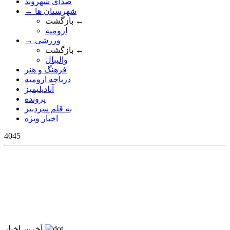
صدای شهروند
→ شهرستان ها
بازگشت ←
ارومیه
→ ورزشی
بازگشت ←
والیبال
فرهنگ و هنر
دریاچه ارومیه
آنادیلیمیز
پرونده
به قلم سردبیر
اخبار ویژه
4045
آخرین اخبار