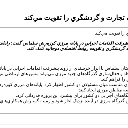
ه تجارت و گردشگري را تقويت مي‌کند
شرفت اقدامات اجرايي در پايانه مرزي کوزه‌رش سلماس گفت: راه‌اندازي
ه گردشگري و تقويت روابط اقتصادي دوجانبه کمک کند.
ستان سلماس با ابراز خرسندي از روند پيشرفت اقدامات اجرايي در پاي
جاد و فعال‌سازي گذرگاه‌هاي جديد مرزي مي‌تواند مسيرهاي ارتباطي م
ا فراهم کند.
مناسب ميان مسئولان دو کشور اظهار کرد: پايانه‌هاي مرزي کوزه‌رش 
ه مناطق مرزي ايجاد کنند.
اه‌هاي اجرايي دو کشور براي پيشبرد اين پروژه قدرداني کرد.
ين گذرگاه مرزي در آينده نزديک آغاز شود و زمينه گسترش همکاري‌هاي