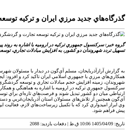
گذرگاه‌هاي جديد مرزي ايران و ترکيه توسع
گروه خبر: سرکنسول جمهوري ترکيه در اروميه با اشاره به روند پي
تسهيل تردد شهروندان دو کشور، به افزايش مبادلات تجاري، توسع
به گزارش آرازآذربايحان، مسلم آي‌گون در ديدار با مسئولان شهر
همکاري‌هاي مرزي با جمهوري اسلامي ايران تاکيد کرد و افزود: اي
شهروندان، زمينه افزايش حجم مبادلات تجاري و توسعه گردشگري ر
سرکنسول جمهوري ترکيه در اروميه با اشاره به هماهنگي و همکاري 
ارتباطي ميان دو کشور تبديل شوند و فرصت‌هاي تازه‌اي براي توسع
آي‌گون همچنين از تلاش‌هاي مسئولان استان آذربايجان‌غربي و دستگ
وي ابراز اميدواري کرد که با تکميل زيرساخت‌هاي لازم، فعاليت ا
پيش فراهم شود.
تاریخ: 1405/04/09 10:06 ق.ظ | دفعات بازدید: 2088