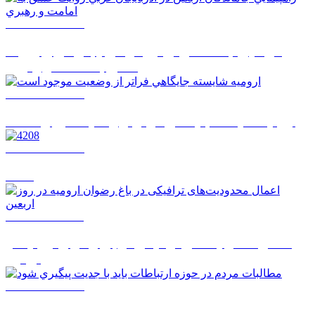
1405/05/14 08:26
راهپيمايي جاماندگان اربعين در آذربايجان غربي روايت
عشق به امامت و رهبري
1405/05/14 08:24
اروميه شايسته جايگاهي فراتر از وضعيت موجود است
1405/05/14 08:22
4208
1405/05/12 12:11
اعمال محدودیت‌های ترافیکی در باغ رضوان ارومیه در
روز اربعین
1405/05/12 08:51
مطالبات مردم در حوزه ارتباطات بايد با جديت پيگيري