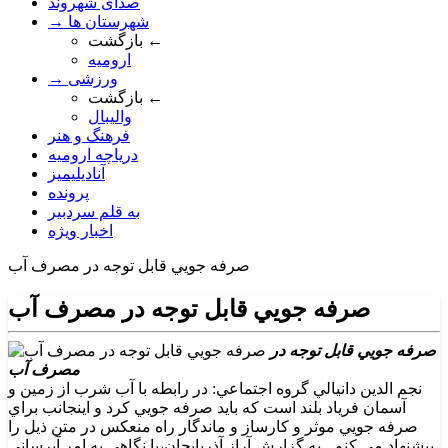
صدای شهروند
→ شهرستان ها
بازگشت ←
ارومیه
→ ورزشی
بازگشت ←
والیبال
فرهنگ و هنر
دریاچه ارومیه
آنادیلیمیز
پرونده
به قلم سردبیر
اخبار ویژه
صرفه جويي قابل توجه در مصرف آب
صرفه جويي قابل توجه در مصرف آب
صرفه جويي قابل توجه در
مصرف آب
نجم الدين دانيالي گروه اجتماعي: در رابطه با آب شرب از زمين و
آسمان فرياد بلند است که بايد صرفه جويي کرد و اينجانب براي
صرفه جويي موثر و کارساز و ماندگار راه منعکس در متن ذيل را
پيشنهاد مي کنم . به گزارش آراز آذربايجان،با نگاهي به امر آبرساني