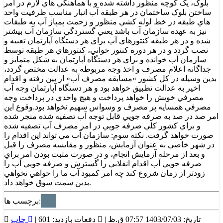
بلوک، يک کوچه منظور داشته شده و با هماهنگي هاي لازم در امر
ساختن بلوک ساختمان در هر طبقه آب انبار مناسب ظرفيت واحد
هاي طبقه در خط لوله کشي منظور و زحمت پمپاژ آب به طبقات
نيز به عهده سازمان آب باشد يعني گستردگي سازمان آب بيشتر
شده و در هر طبقه کنتورهاي آب براي هر دستگاه آپارتمان تعبيه و
نصب گردد و در هر دوره کنتور خواني، کنتورهاي هر طبقه توسط
سازمان آب خوانده و براي هر دستگاه آپارتمان به شکل متمايز و
جداگانه اعلام مصرف و اخذ وجه مربوطه به عدالت مختص گردد،
بدين وسيله در کل کشور »مسابقه مصرف آب« از بين رفته و اقدام
اخير به عدالت تطبيق خواهد بود و هر دستگاه آپارتمان وجه آب
مصرفي خويش را خواهد پرداخت و هيچ واحدي در پرداخت وجه
مصرفي همسايه پر مصرف و وسواس سهيم نخواهد بود.وقوع اين
امر صد در صد به صرفه جويي قابل توجه آب تصفيه شده منجر شده
و براي کشور کلي صرفه جويي در امر مصرف آب تصفيه شده
صورت خواهد گرفت. نکته سوم: سازمان آب مي تواند اين اقدام را
در شهر خاصي به عنوان آزمايش، منظور و مقايسه مصرف را قبل
و بعد از مرحله آزمايش انجام، و در صورت مثبت بودن امر براي
صرفه جويي آب اقدام انقلابي را گسترش و صرفه جويي آب را
زودتر از زمان شروع کند چه امر کمبود آب ما را خواهي نخواهي
بدين سمت سوق خواهد داد.
برچسب ها:
تاریخ: 1403/07/03 07:57 ق.ظ |
دفعات بازدید: 601 |
چاپ