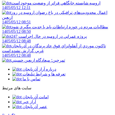
اروميه شايسته جايگاهي فراتر از وضعيت موجود است
1405/05/12 12:11
اعمال محدودیت‌های ترافیکی در باغ رضوان ارومیه در روز
اربعین
1405/05/12 08:51
مطالبات مردم در حوزه ارتباطات بايد با جديت پيگيري شود
1405/05/12 08:50
247 پروژه عمراني در اروميه در حال اجراست
1405/05/12 08:48
تاکنون موردي از آنفلوانزاي فوق حاد پرندگان در آذربايجان
غربي گزارش نشده است
1405/05/12 08:48
تمرچين؛ ميعادگاه اربعين حسيني
درباره آراز آذربایجان
تعرفه ها و شرایط تبلیغات
تماس با ما
سایت های مرتبط
امانت آذربایجان
آراز خبر
عصر آذربایجان