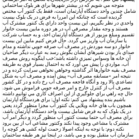
متوجه مي شويم که در بيشتر شهرها براي هر بلوک ساختماني
شامل چندين واحد دستگاه آپارتمان است، فقط يک کنتور آب مختص
گرديده است که چنانکه اين امررا به فرض در يک بلوک بيست
واحدي در نظر بگيريم، اين بيست واحد داراي يک کنتور مشترک آب
هستند و وجه مقدار مصرفي آب در هر دوره مابين بيست خانوار
تقسيم ومبلغ مزبور از هر دستگاه آپارتمان اخذ، و به حساب شرکت
يا سازمان آب واريز مي گردد. حال فرض کنيم مابين اين بيست
خانوار دو سه موردش در مصرف آب صرفه جويي نداشته و مدام
صداي باز بودن شيرهاي آبشان بگوش رسد به عبارت ديگر صاحبان
آن خانه ها وسواس تميزي داشته باشد؛خب اينگونه روش مصرف
آب، مواردي را پيش مي آورد که به احتمال بسيار قوي به طريقه
مصرف بقيه خانوارها اثر گذاشته وخواهي نخواهي سرايت کرده و در
نتيجه امر »مسابقه مصرف آب« پيش آمده و مصرف آب به شکل
تصاعدي بالا رود و آنگاه فاجعه مصرف آب رخ داده و در کل کشور
مصرف آب از کنترل خارج و امر صرفه جويي فراموش مي شود.
حال چه راهي براي جلوگيري از اين اصراف کاري مي توانيم داشته
باشيم بنده پيشنهاد مي کنم: نکته اول: براي هردستگاه آپارتمان
همچون باب هاي خانه ويلايي يک کنتور آب مجزا منظور گردد يعني
در يک بلوک که به فرض شامل بيست واحد دستگاه آپارتمان باشد،
براي مصرف آب حتما بيست کنتور آب منظور گردد و ديگر امر آب
مشترک يا مشاعي وجود پيدا نکند وکنتور مشاعي آب از بين برود
نکته دوم: با توجه به اينکه اصولا زحمت لوله کشي هر کوچه را
سازمان آب متقبل بوده و مي باشد، در اينجا نيز هر طبقه ساختمان