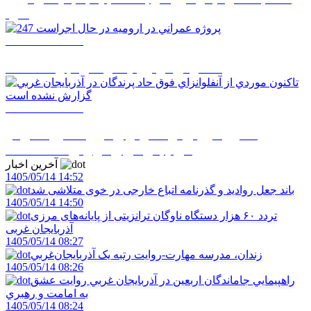
شود
1405/05/12 08:50
247 پروژه عمراني در اروميه در حال اجراست
1405/05/12 08:48
تاکنون موردي از آنفلوانزاي فوق حاد پرندگان در
آذربايجان غربي گزارش نشده است
آخرین اخبار
1405/05/14 14:52
باند جعل روادید و گذرنامه اتباع خارجی در خوی متلاشی شد
1405/05/14 14:50
تردد ۶۰ هزار دستگاه ناوگان ترانزیتی از پایانه‌های مرزی
آذربایجان ‌غربی
1405/05/14 08:27
زندان، مدرسه مهارت-روايت رتبه يک آذربايجان‌غربي
1405/05/14 08:26
راهپيمايي جاماندگان اربعين در آذربايجان غربي روايت عشق
به امامت و رهبري
1405/05/14 08:24