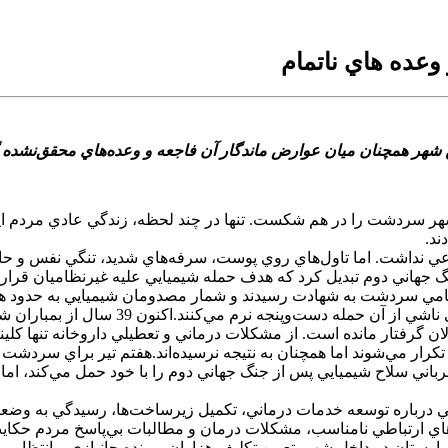
ماها سکوت و آرامش شهر سردشت را در هم شکست. تنها در چند لحظه، زندگي عادي 
ند.
نداشت. اما تاول‌هاي روي پوست، سرفه‌هاي شديد، تنگي نفس و حال وخي
 جهاني دوم تبديل کرد که هدف حمله شيميايي عليه غيرنظاميان قرار
ثه تلخ، بيش از 100 نفر از مردم غير تظامي سردشت به شهادت رسيدند و شمار مصدومان شي
هنوز پس از گذشت نزديک به چهار دهه، با ع
ن گرفتار مانده است. از مشکلات درماني و تعطيلي داروخانه تنها کل
کرار مي‌شوند اما همچنان به نتيجه نرسيده‌اند.هفتم تير براي سردشت
ي سلاح شيميايي پس از جنگ جهاني دوم را با خود حمل مي‌کند، اما ب
هايي درباره توسعه خدمات درماني، تکميل زيرساخت‌ها، رسيدگي به 
ي ارتباطي نامناسب، مشکلات درمان و مطالبات بي‌پاسخ مردم حکايت
مارستان در داخل شهر، تعيين تکليف هزاران پرونده جانبازي و انتظار