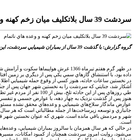
سردشت 39 سال بلاتکليف ميان زخم کهنه و وعده هاي ناتمام
گروه گزارش: با گذشت 39 سال از بمباران شيميايي سردشت، اين شهر همچنان ميان عوارض ماندگار آن فاجعه و وعده‌هاي محقق‌نشده گرفتار است.
در ظهر گرم هفتم تيرماه 1366 غرش هواپي
داده بود، با استنشاق گازهاي سمي يکي پس از ديگري بر زمين افتاد
در نخستين ساعات حادثه، هنوز کسي از وقوع حمله شيميايي اطلاعي 
آشکار شد، جنايتي که سردشت را به نخستين شهر جهان پس از جنگ
طي روزهاي پس از اين حاد
عوارض ماندگار سلاح‌هاي شيميايي و وعده‌هاي محقق‌ نشده مسئولا
جانبازي و توسعه زيرساخت‌ها از جمله مطالباتي است که هر سال ت
شهر و مردمش باقي مانده است. شهري که عنوان نخستين شهر قربان
است.
در حالي که هر سال همزمان با سالروز بمباران شيميايي، وعده‌
مي‌شود، روايت امروز سردشت همچنان از کمبود امکانات، مسيرها
تعطيلي داروخانه تنها کلينيک مصدومان شيميايي، مطالبه احداث بي