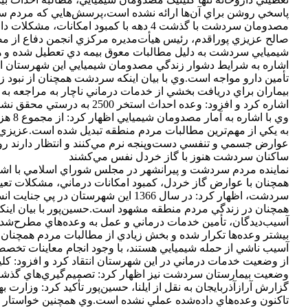
پاسخي روشن براي آن‌ها ارائه نشده است،پرسش‌هايي که مردم سرد
مصدومان سردشت با گذشت 4 دهه با کمبود امکانات، مشکلات دارو و درمان مواجه هستند
صالح عزيزي پوراقدم، رئيس هيأت‌مديره مرکزي انجمن دفاع از م
شيميايي سردشت به دليل مطالبات معوق بيمه دي تعطيل شده و هزار
اشاره به شرايط دشوار زندگي مصدومان شيميايي اين شهرستان اظه
تأمين دارو مواجه است.وي با بيان اينکه سردشت همچنان از نبود
بيماران براي دريافت بخشي از خدمات درماني ناچار به مراجعه ب
اشاره کرد و افزود: وعده احداث استخر 2500 به درستي محقق نشده و وسعت پيش‌بيني‌شده آن کاهش يافته که جوابگوي مراجعان نيست.
به يکي از مهم‌ترين مطالبات مردم منطقه تبديل شده است.عزيزي‌پورا
عوارض جسمي و تنفسي دست‌وپنجه نرم مي‌کنند و انتظار دارند رو
ساکنان سردشت هنوز با گاز خردل نفس مي‌کشند
نماينده مردم سردشت و پيرانشهر در مجلس شوراي اسلامي با اشار
همچنان با عوارض گاز خردل، کمبود امکانات درماني، مشکلات تعيي
سردشت، اظهار کرد: در سال 1366 اين
همچنان در زندگي مردم منطقه مشهود است.حسين‌پور با بيان اينکه
بيشتر وعده‌ها تکرار شده و بخش زيادي از مطالبات مردم همچنان 
آسيب ناشي از حمله شيميايي هستند، با وجود انجام معاينات تخص
از وضعيت خدمات درماني در اين شهرستان انتقاد کرد و افزود: کل
وضعيت بيمارستان سردشت نيز اظهار کرد: تصميم‌گيري‌هاي گذشته
گزارش آرازآذربايجان به نقل از ايلنا، حسين‌پور تأکيد کرد: وزار
تاکنون وعده‌هاي داده‌شده عملي نشده است.وي همچنين خواستار و