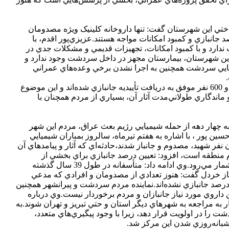
تي اين شهرستان گفت: تنها داروخانه کلينيک ويژه مصدومان
جانبازي و کمبود امکانات مواجه هستند.عزيزي‌پور اقدم، با
دارد و با کمبود امکانات، تجهيزات قديمي و مشکلات جدي در
اين شهرستان، بيمارستان مجهز در داخل سردشت وجود ندارد و
ميايي سردشت همچنين به اجرا نشدن برخي وعده‌هاي عمراني
وي با اشاره به آمار مصدومان شيميايي اظهار کرد: از مجموع 8 هزار و 24 نفر مدعي مصدوميت شيميايي در سردشت، تنها حدود يک‌هزار و 600 نفر موفق به دريافت تأييديه جانبازي شده‌اند و اين موضوع
 ماندگاري طولاني‌مدت آثار آن، بسياري از مردم همچنان با
 چهار دهه از حمله شيميايي رژيم بعث عراق، مردم اين شهر
 پور ، با اشاره به هفتم تيرماه، سالروز بمباران شيميايي
ن هزاران نفر شهيد، مصدوم و جانباز شدند،حادثه‌اي که آثار و پيامدهاي آن
 منطقه است، افزود: تعيين درصد جانبازي براي بخشي از
آسيب‌ديدگان، تأمين خدمات درماني و عمل به وعده‌هاي مطرح‌شده طي سال‌هاي گذشته همچنان از دغدغه‌هاي جدي مردم سردشت به شمار مي‌رود.وي ادامه داد: متأسفانه در طول 39 سال گذشته
گاز خردل گفت: هنوز تعدادي از مصدومان و افرادي که مدعي
رصد جانبازي نشده‌اند.نماينده مردم سردشت و پيرانشهر همچنين
اروي مورد نياز جانبازان و مردم برخوردار نيست.وي درباره
 مراجعه به شهرهاي ديگر استان و حتي تبريز و تهران شوند.به
 را در اولويت قرار دهد، زيرا با وجود پيگيري‌هاي متعدد،
شبانه‌روزي شدن اين مرکز شد.