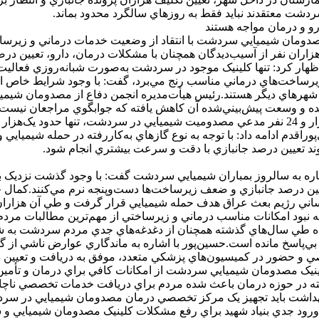
شت معتقدند نبايد فقط به روزهاي سالگرد محدود بماند.
صدومان شيميايي سردشت با انتقاد از وضعيت خدمات درماني و زيرساخ
ان نفر از آسيب‌ديدگان همچنان با مشکلات درمان، دارو، تعيين درصد 
ار کرد: تنها کلينيک موجود در سردشت به‌صورت شبانه‌روزي فعاليت ن
 زيرساخت‌هاي درماني مناسب رنج مي‌برد، گفت: با وجود شرايط خاص 
ه شهرهاي ديگر هستند.رئيس هيأت‌مديره انجمن دفاع از مصدومان شي
قدم ادامه داد: با توجه به نوع گازهاي به‌کاررفته در حمله شيميايي و
ند تعيين درصد جانبازي با دقت و سرعت بيشتري انجام شود.
ه به سالروز بمباران شيميايي سردشت گفت: با وجود گذشت نزديک به
ن درصد جانبازي و ضعف زيرساخت‌ها دست‌وپنجه نرم مي‌کنند.کمال حسين
 شهرستان در پي جنايت انساني رژيم بعث عراق هدف حمله شيميايي قرار گرفت و طي آ
 نبود امکانات مناسب درماني و زيرساختي از مهم‌ترين مطالبات مردم
بي‌پاسخ مانده است.حسين‌پور با اشاره به ماندگاري عوارض ناشي از 
صي و حضور در کميسيون‌هاي پزشکي متعدد، موفق به دريافت و تعيين د
ينيک مصدومان شيميايي سردشت از امکانات کافي براي درمان و تأمين د
 در حوزه درمان باعث شده مردم براي دريافت خدمات تخصصي ناچار به
ت بهداشت بايد تجهيز يک مرکز تخصصي درمان مصدومان شيميايي در سردشت
رود جدي بنياد شهيد براي رفع مشکلات کلينيک مصدومان شيميايي و 