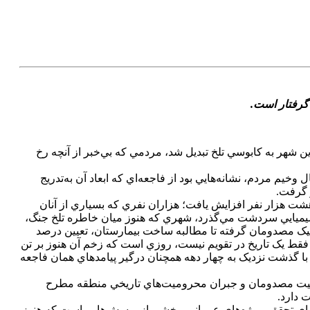
مردم اين شهر به کابوسي تلخ تبديل شد، مردمي که بي‌خبر از آنچه رخ
م مردم، نشانه‌هايي بود از فاجعه‌اي که ابعاد آن به‌تدريج
 گرفت.
ميايي به حدود هشت هزار نفر افزايش يافت؛ هزاران نفري که بسياري از آنان
وارض جسمي و تنفسي ناشي از آن حمله دست‌وپنجه نرم مي‌کنند.اکنون 39 سال از بمباران شيميايي سردشت مي‌گذرد، شهري که هنوز ميان خاطره تلخ جنگ،
ينيک مصدومان گرفته تا مطالبه ساخت بيمارستان، تعيين درصد
 فقط يک تاريخ در تقويم نيست، روزي است که زخم آن هنوز بر تن
ا گذشت نزديک به چهار دهه همچنان درگير پيامدهاي همان فاجعه
وضعيت مصدومان و جبران محروميت‌هاي تاريخي منطقه مطرح
 دارد.
 براي تحقق پروژه‌هاي عمراني، بخشي از پرسش‌هايي است که هنوز