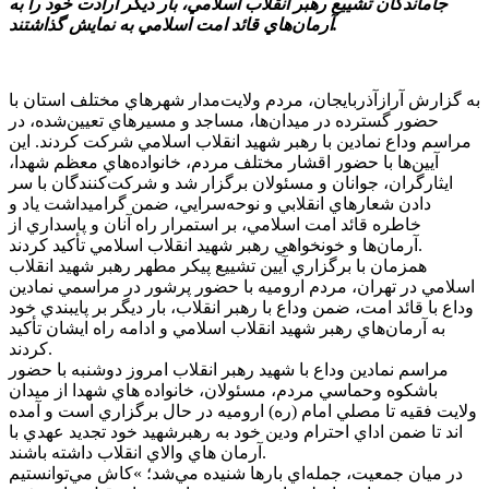
جاماندگان تشييع رهبر انقلاب اسلامي، بار ديگر ارادت خود را به
آرمان‌هاي قائد امت اسلامي به نمايش گذاشتند.
به گزارش آرازآذربايجان، مردم ولايت‌مدار شهرهاي مختلف استان با
حضور گسترده در ميدان‌ها، مساجد و مسيرهاي تعيين‌شده، در
مراسم وداع نمادين با رهبر شهيد انقلاب اسلامي شرکت کردند. اين
آيين‌ها با حضور اقشار مختلف مردم، خانواده‌هاي معظم شهدا،
ايثارگران، جوانان و مسئولان برگزار شد و شرکت‌کنندگان با سر
دادن شعارهاي انقلابي و نوحه‌سرايي، ضمن گراميداشت ياد و
خاطره قائد امت اسلامي، بر استمرار راه آنان و پاسداري از
آرمان‌ها و خونخواهي رهبر شهيد انقلاب اسلامي تأکيد کردند.
همزمان با برگزاري آيين تشييع پيکر مطهر رهبر شهيد انقلاب
اسلامي در تهران، مردم اروميه با حضور پرشور در مراسمي نمادين
وداع با قائد امت، ضمن وداع با رهبر انقلاب، بار ديگر بر پايبندي خود
به آرمان‌هاي رهبر شهيد انقلاب اسلامي و ادامه راه ايشان تأکيد
کردند.
مراسم نمادين وداع با شهيد رهبر انقلاب امروز دوشنبه با حضور
باشکوه وحماسي مردم، مسئولان، خانواده هاي شهدا از ميدان
ولايت فقيه تا مصلي امام (ره) اروميه در حال برگزاري است و آمده
اند تا ضمن اداي احترام ودين خود به رهبرشهيد خود تجديد عهدي با
آرمان هاي والاي انقلاب داشته باشند.
در ميان جمعيت، جمله‌اي بارها شنيده مي‌شد؛ »کاش مي‌توانستيم