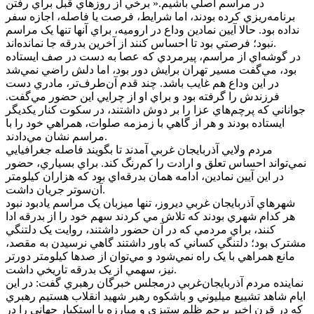
در مراسم اصلي باشيم.« برخي از روزهاي قبل براي رفتن
برنامه‌ريزي کرده بودند، اما شرايط، فرصت يا فاصله، اجازه سفر
نداده بود. حالا آيين نمادين وداع در اروميه، براي آنها تنها يک مراسم
نبود؛ فرصتي بود تا احساس کنند از آخرين بدرقه جا نمانده‌اند.
در گوشه‌اي از مراسم، پيرمردي که عصا به دست در صف ايستاده
بود، مي‌گفت مسير تهران برايش دور بود، اما دلش راضي نمي‌شد
در اين وداع هم غايب باشد. چند قدم آن‌طرف‌تر، مادري دست
فرزندش را گرفته بود و براي او از چرايي اين حضور مي‌گفت.
جواناني که پرچم‌هاي عزا را بر دوش داشتند، در سکوت کنار يکديگر
ايستاده بودند و هر از گاهي با زمزمه صلوات، همراهي خود را با
مراسم نشان مي‌دادند.
مردم ولايي آذربايجان غربي آمدند تا بگويند فاصله جغرافيايي
نمي‌تواند احساس تعلق و ارادت را کم‌رنگ کند. براي بسياري، حضور
در اين آيين نمادين، ادامه همان بدرقه‌اي بود که هزاران کيلومتر
آن‌سوتر جريان داشت.
شهرهاي آذربايجان غربي ديروز، تنها ميزبان يک مراسم يادبود نبود
هر کدام شهري بودند که تلاش مي کردند سهم خود را از بدرقه ادا
کنند، براي مردمي که در آن حضور داشتند، روايت يک دلتنگي
مشترک بود؛ دلتنگي کساني که باور داشتند گاهي نرسيدن به مقصد،
مانع همراهي با يک راه نمي‌شود و مي‌توان از صدها کيلومتر دورتر
نيز، سهمي از يک بدرقه تاريخي داشت.
نماينده مردم آذربايجان‌غربي درمجلس خبرگان رهبري گفت: در اين
ايام شاهد تشييع ميليوني و باشکوه رهبر شهيد انقلاب هستيم رهبري
که در قرن اخير پرچم ظلم ستيزي و مبارزه با استکبار جهاني را در