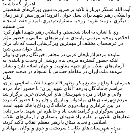
اهتزار نگه داشتند.
آيت الله عسگر ديرباز با تاکيد بر ضرورت تبيين ويژگي‌هاي شخصيتي
و انقلابي رهبر شهيد براي نسل جوان، افزود: امروز بيش از هر زمان
ديگري نيازمند تقويت روحيه مسئوليت‌پذيري، اميد و حفظ انسجام
ملي هستيم.
وي با اشاره به ابعاد شخصيتي و انقلابي رهبر شهيد اظهار کرد:
اخلاص، روحيه مردمي، پايبندي به ارزش‌هاي اسلامي و حضور مؤثر
در عرصه‌هاي مختلف از مهم‌ترين ويژگي‌هايي است که بايد براي
نسل جوان تبيين شود.
نماينده مردم آذربايجان غربي در مجلس خبرنگان رهبري با بيان
اينکه حضور گسترده مردم، پيام روشني از وحدت و پايبندي به
آرمان‌هاي انقلاب براي جبهه مقاومت و جهان اسلام دارد و نشان
مي‌دهد ملت ايران در مقاطع حساس با انسجام در صحنه حضور
دارد.
همزمان با وداع و تشييع پيکر مطهر قائد شهيد انقلاب اسلامي ايران،
مراسم جاماندگان بدرقه "آقاي شهيد ايران" با حضور آحاد مردم
ولايي و عزادار مردم شهرستان هاي آذربايجان غربي برگزار شد.
مردم شهرستان هاي مياندوآب و باروق و چايپاره با حضور گسترده
در آيين عزاداري و پياده‌روي جاماندگان وداع با قائد شهيد امت،
ضمن سوگواري و گراميداشت ياد و خاطره اين شهيد، با سر دادن
شعارهاي انقلابي بر تداوم راه شهيدان، پاسداري از آرمان‌هاي انقلاب
اسلامي و تجديد ميثاق با رهبر معظم انقلاب تأکيد کردند.
مردم شهرستان هاي تکاب ؛ سردشت و خوي و بوکان، مهاباد و