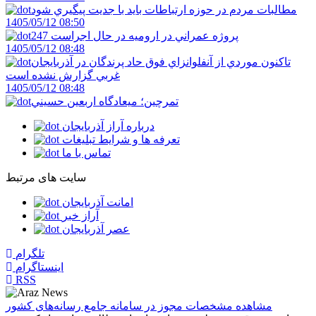
مطالبات مردم در حوزه ارتباطات بايد با جديت پيگيري شود
1405/05/12 08:50
247 پروژه عمراني در اروميه در حال اجراست
1405/05/12 08:48
تاکنون موردي از آنفلوانزاي فوق حاد پرندگان در آذربايجان
غربي گزارش نشده است
1405/05/12 08:48
تمرچين؛ ميعادگاه اربعين حسيني
درباره آراز آذربایجان
تعرفه ها و شرایط تبلیغات
تماس با ما
سایت های مرتبط
امانت آذربایجان
آراز خبر
عصر آذربایجان
تلگرام
اینستاگرام
RSS
مشاهده مشخصات مجوز در سامانه جامع رسانه‌های کشور