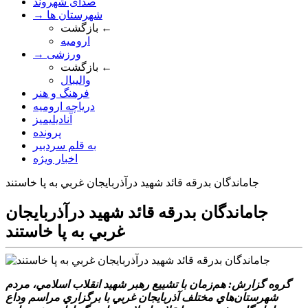
صدای شهروند
→ شهرستان ها
بازگشت ←
ارومیه
→ ورزشی
بازگشت ←
والیبال
فرهنگ و هنر
دریاچه ارومیه
آنادیلیمیز
پرونده
به قلم سردبیر
اخبار ویژه
جاماندگان بدرقه قائد شهيد درآذربايجان غربي به پا خاستند
جاماندگان بدرقه قائد شهيد درآذربايجان
غربي به پا خاستند
گروه گزارش: هم‌زمان با تشييع رهبر شهيد انقلاب اسلامي، مردم
شهرستان‌هاي مختلف آذربايجان غربي با برگزاري مراسم وداع