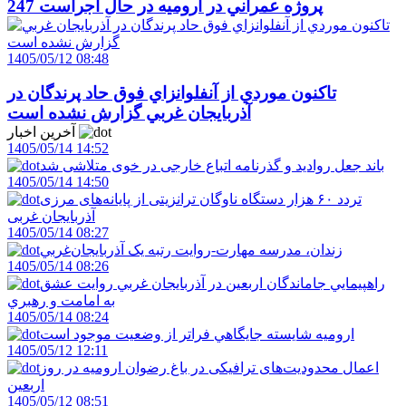
247 پروژه عمراني در اروميه در حال اجراست
1405/05/12 08:48
تاکنون موردي از آنفلوانزاي فوق حاد پرندگان در
آذربايجان غربي گزارش نشده است
آخرین اخبار
1405/05/14 14:52
باند جعل روادید و گذرنامه اتباع خارجی در خوی متلاشی شد
1405/05/14 14:50
تردد ۶۰ هزار دستگاه ناوگان ترانزیتی از پایانه‌های مرزی
آذربایجان ‌غربی
1405/05/14 08:27
زندان، مدرسه مهارت-روايت رتبه يک آذربايجان‌غربي
1405/05/14 08:26
راهپيمايي جاماندگان اربعين در آذربايجان غربي روايت عشق
به امامت و رهبري
1405/05/14 08:24
اروميه شايسته جايگاهي فراتر از وضعيت موجود است
1405/05/12 12:11
اعمال محدودیت‌های ترافیکی در باغ رضوان ارومیه در روز
اربعین
1405/05/12 08:51