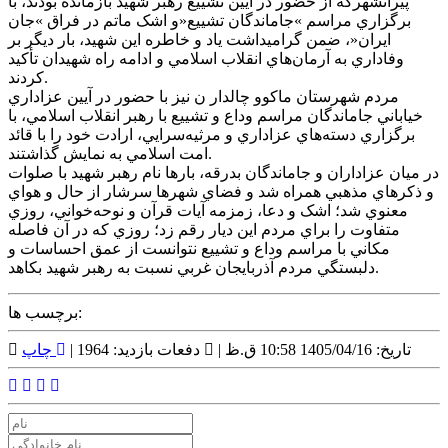
پيرانشهرکه از حضور در آيين تشييع رهبر شهيد بازمانده بودند، با
برگزاري مراسم »جاماندگان تشييع«و اشک ماتم در فراق »جان
ايران«، ضمن گراميداشت ياد و خاطره اين شهيد، بار ديگر بر
وفاداري به آرمان‌هاي انقلاب اسلامي و ادامه راه شهيدان تأکيد
کردند.
مردم شهرستان ماکوو چالدار ن نيز با حضور در آيين عزاداري
خياباني جاماندگان مراسم وداع و تشييع با رهبر انقلاب اسلامي، با
برگزاري دسته‌هاي عزاداري و مرثيه‌سرايي، ارادت خود را با قائد
امت اسلامي به نمايش گذاشتند.
در ميان عزاداران و جاماندگان بدرقه، بارها نام رهبر شهيد با صلوات
و ذکرهاي مذهبي همراه شد و فضاي شهرها سرشار از حال و هواي
معنوي شد؛ اشک و دعا، زمزمه آيات قرآن و نوحه‌خواني، روزي
متفاوت را براي مردم اين ديار رقم زد؛ روزي که در آن فاصله
مکاني با مراسم وداع و تشييع نتوانست از عمق احساسات و
دلبستگي مردم آذربايجان غربي نسبت به رهبر شهيد بکاهد.
برچسب ها:
تاریخ: 1405/04/16 10:58 ق.ظ |
دفعات بازدید: 1964 |
چاپ