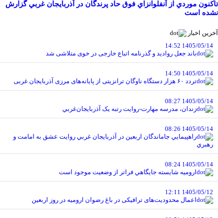
تاکنون موردي از آنفلوانزاي فوق حاد پرندگان در آذربايجان غربي گزارش
نشده است
آخرین اخبار
1405/05/14 14:52
باند جعل روادید و گذرنامه اتباع خارجی در خوی متلاشی شد
1405/05/14 14:50
تردد ۶۰ هزار دستگاه ناوگان ترانزیتی از پایانه‌های مرزی آذربایجان ‌غربی
1405/05/14 08:27
زندان، مدرسه مهارت-روايت رتبه يک آذربايجان‌غربي
1405/05/14 08:26
راهپيمايي جاماندگان اربعين در آذربايجان غربي روايت عشق به امامت و
رهبري
1405/05/14 08:24
اروميه شايسته جايگاهي فراتر از وضعيت موجود است
1405/05/12 12:11
اعمال محدودیت‌های ترافیکی در باغ رضوان ارومیه در روز اربعین