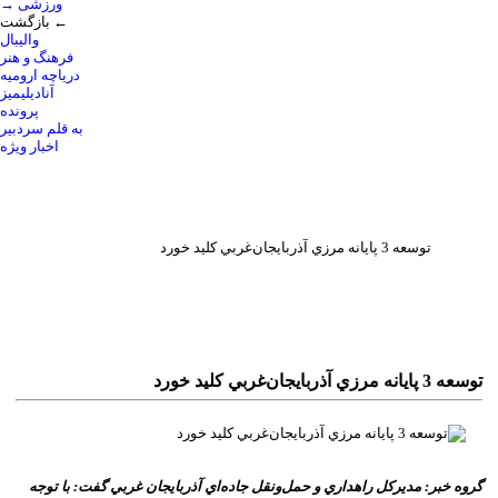
→ ورزشی
بازگشت ←
والیبال
فرهنگ و هنر
دریاچه ارومیه
آنادیلیمیز
پرونده
به قلم سردبیر
اخبار ویژه
توسعه 3 پايانه مرزي آذربايجان‌غربي کليد خورد
توسعه 3 پايانه مرزي آذربايجان‌غربي کليد خورد
گروه خبر: مديرکل راهداري و حمل‌ونقل جاده‌اي آذربايجان‌ غربي گفت: با توجه