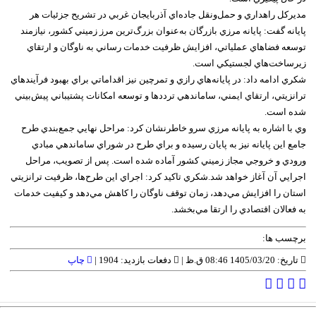
مديرکل راهداري و حمل‌ونقل جاده‌اي آذربايجان‌ غربي در تشريح جزئيات هر
پايانه گفت: پايانه مرزي بازرگان به‌عنوان بزرگ‌ترين مرز زميني کشور، نيازمند
توسعه فضاهاي عملياتي، افزايش ظرفيت خدمات ‌رساني به ناوگان و ارتقاي
زيرساخت‌هاي لجستيکي است.
شکري ادامه داد: در پايانه‌هاي رازي و تمرچين نيز اقداماتي براي بهبود فرآيندهاي
ترانزيتي، ارتقاي ايمني، ساماندهي ترددها و توسعه امکانات پشتيباني پيش‌بيني
شده است.
وي با اشاره به پايانه مرزي سرو خاطرنشان کرد: مراحل نهايي جمع‌بندي طرح
جامع اين پايانه نيز به پايان رسيده و براي طرح در شوراي ساماندهي مبادي
ورودي و خروجي مجاز زميني کشور آماده شده است. پس از تصويب، مراحل
اجرايي آن آغاز خواهد شد.شکري تاکيد کرد: اجراي اين طرح‌ها، ظرفيت ترانزيتي
استان را افزايش مي‌دهد، زمان توقف ناوگان را کاهش مي‌دهد و کيفيت خدمات
به فعالان اقتصادي را ارتقا مي‌بخشد.
برچسب ها:
تاریخ: 1405/03/20 08:46 ق.ظ |
دفعات بازدید: 1904 |
چاپ