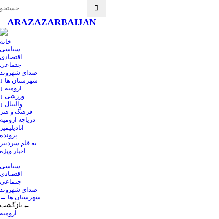
ARAZ
AZARBAIJAN
خانه
سیاسی
اقتصادی
اجتماعی
صدای شهروند
↓ شهرستان ها
↓ ارومیه
↓ ورزشی
↓ والیبال
فرهنگ و هنر
دریاچه ارومیه
آنادیلیمیز
پرونده
به قلم سردبیر
اخبار ویژه
سیاسی
اقتصادی
اجتماعی
صدای شهروند
→ شهرستان ها
بازگشت ←
ارومیه