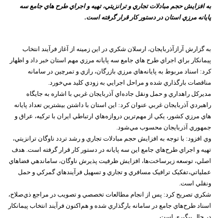
به افزايش حجم مبادلات تجاري و ترانزيتي، تهيه و اجراي طرح ‌هاي جامع سه
پايانه مرزي استان در دستور کار قرار گرفته است.
به گزارش آرازآذربايجان، ارسلان شکري در اين زمينه از آغاز فرآيند انتخاب
پيمانکار براي اجراي طرح ‌هاي جامع سه پايانه مرزي مهم استان خبر داد و اظهار
کرد: اسناد مربوط به پايانه‌هاي مرزي بازرگان، رازي و تمرچين در سامانه
مناقصات بارگذاري شده و مراحل اجرايي به زودي کليد مي‌خورد.
مديرکل راهداري و حمل‌ ونقل جاده‌اي آذربايجان‌ غربي با اشاره به جايگاه
راهبردي آذربايجان‌ غربي عنوان کرد: اين استان با داشتن بيشترين تعداد پايانه
‌هاي مرزي کشور، يکي از مهم‌ترين دروازه‌هاي ارتباطي ايران با ترکيه، عراق و
جمهوري آذربايجان محسوب مي‌شود.
وي افزود: با توجه به افزايش حجم مبادلات تجاري و رشد تردد ناوگان ترانزيتي،
تهيه و اجراي طرح‌هاي جامع اين سه پايانه در دستور کار قرار گرفته است. هدف
اصلي، توسعه زيرساخت‌ها، افزايش ظرفيت پذيرش ناوگان، ساماندهي فضاهاي
عملياتي،تفکيک ترافيک مسافري و تجاري و تسهيل فرآيندهاي گمرکي و حمل‌
ونقلي است.
شکري تصريح کرد: پس از انجام مطالعات تخصصي و تصويب در مراجع ذي‌صلاح،
اسناد طرح‌هاي جامع در سامانه بارگذاري شده و هم‌اکنون فرآيند انتخاب پيمانکار
در حال پيگيري است.