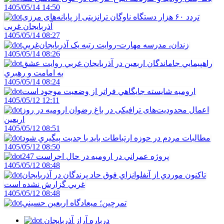
1405/05/14 14:50
تردد ۶۰ هزار دستگاه ناوگان ترانزیتی از پایانه‌های مرزی
آذربایجان ‌غربی
1405/05/14 08:27
زندان، مدرسه مهارت-روايت رتبه يک آذربايجان‌غربي
1405/05/14 08:26
راهپيمايي جاماندگان اربعين در آذربايجان غربي روايت عشق
به امامت و رهبري
1405/05/14 08:24
اروميه شايسته جايگاهي فراتر از وضعيت موجود است
1405/05/12 12:11
اعمال محدودیت‌های ترافیکی در باغ رضوان ارومیه در روز
اربعین
1405/05/12 08:51
مطالبات مردم در حوزه ارتباطات بايد با جديت پيگيري شود
1405/05/12 08:50
247 پروژه عمراني در اروميه در حال اجراست
1405/05/12 08:48
تاکنون موردي از آنفلوانزاي فوق حاد پرندگان در آذربايجان
غربي گزارش نشده است
1405/05/12 08:48
تمرچين؛ ميعادگاه اربعين حسيني
درباره آراز آذربایجان