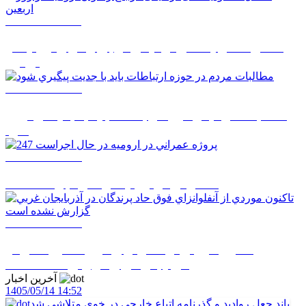
1405/05/12 12:11
اعمال محدودیت‌های ترافیکی در باغ رضوان ارومیه در
روز اربعین
1405/05/12 08:51
مطالبات مردم در حوزه ارتباطات بايد با جديت پيگيري
شود
1405/05/12 08:50
247 پروژه عمراني در اروميه در حال اجراست
1405/05/12 08:48
تاکنون موردي از آنفلوانزاي فوق حاد پرندگان در
آذربايجان غربي گزارش نشده است
آخرین اخبار
1405/05/14 14:52
باند جعل روادید و گذرنامه اتباع خارجی در خوی متلاشی شد