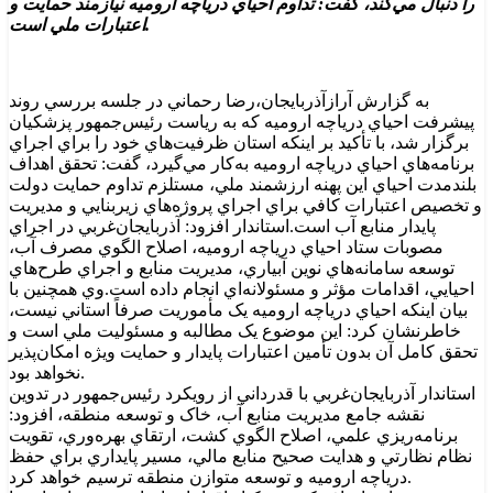
را دنبال مي‌کند، گفت: تداوم احياي درياچه اروميه نيازمند حمايت و
اعتبارات ملي است.
به گزارش آرازآذربايجان،رضا رحماني در جلسه بررسي روند
پيشرفت احياي درياچه اروميه که به رياست رئيس‌جمهور پزشکيان
برگزار شد، با تأکيد بر اينکه استان ظرفيت‌هاي خود را براي اجراي
برنامه‌هاي احياي درياچه اروميه به‌کار مي‌گيرد، گفت: تحقق اهداف
بلندمدت احياي اين پهنه ارزشمند ملي، مستلزم تداوم حمايت دولت
و تخصيص اعتبارات کافي براي اجراي پروژه‌هاي زيربنايي و مديريت
پايدار منابع آب است.استاندار افزود: آذربايجان‌غربي در اجراي
مصوبات ستاد احياي درياچه اروميه، اصلاح الگوي مصرف آب،
توسعه سامانه‌هاي نوين آبياري، مديريت منابع و اجراي طرح‌هاي
احيايي، اقدامات مؤثر و مسئولانه‌اي انجام داده است.وي همچنين با
بيان اينکه احياي درياچه اروميه يک مأموريت صرفاً استاني نيست،
خاطرنشان کرد: اين موضوع يک مطالبه و مسئوليت ملي است و
تحقق کامل آن بدون تأمين اعتبارات پايدار و حمايت ويژه امکان‌پذير
نخواهد بود.
استاندار آذربايجان‌غربي با قدرداني از رويکرد رئيس‌جمهور در تدوين
نقشه جامع مديريت منابع آب، خاک و توسعه منطقه، افزود:
برنامه‌ريزي علمي، اصلاح الگوي کشت، ارتقاي بهره‌وري، تقويت
نظام نظارتي و هدايت صحيح منابع مالي، مسير پايداري براي حفظ
درياچه اروميه و توسعه متوازن منطقه ترسيم خواهد کرد.