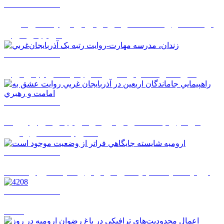
1405/05/14 14:50
تردد ۶۰ هزار دستگاه ناوگان ترانزیتی از پایانه‌های مرزی
آذربایجان ‌غربی
1405/05/14 08:27
زندان، مدرسه مهارت-روايت رتبه يک آذربايجان‌غربي
1405/05/14 08:26
راهپيمايي جاماندگان اربعين در آذربايجان غربي روايت
عشق به امامت و رهبري
1405/05/14 08:24
اروميه شايسته جايگاهي فراتر از وضعيت موجود است
1405/05/14 08:22
4208