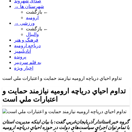
صدای شهروند
→ شهرستان ها
بازگشت ←
ارومیه
→ ورزشی
بازگشت ←
والیبال
فرهنگ و هنر
دریاچه ارومیه
آنادیلیمیز
پرونده
به قلم سردبیر
اخبار ویژه
تداوم احياي درياچه اروميه نيازمند حمايت و اعتبارات ملي است
تداوم احياي درياچه اروميه نيازمند حمايت و
اعتبارات ملي است
گروه خبر:استاندار آذربايجان‌غربي گفت: با بيان اينکه مديريت استان
با تمام توان اجراي سياست‌هاي دولت در حوزه احياي درياچه اروميه