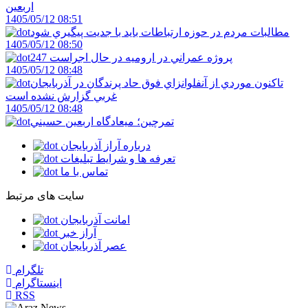
اربعین
1405/05/12 08:51
مطالبات مردم در حوزه ارتباطات بايد با جديت پيگيري شود
1405/05/12 08:50
247 پروژه عمراني در اروميه در حال اجراست
1405/05/12 08:48
تاکنون موردي از آنفلوانزاي فوق حاد پرندگان در آذربايجان
غربي گزارش نشده است
1405/05/12 08:48
تمرچين؛ ميعادگاه اربعين حسيني
درباره آراز آذربایجان
تعرفه ها و شرایط تبلیغات
تماس با ما
سایت های مرتبط
امانت آذربایجان
آراز خبر
عصر آذربایجان
تلگرام
اینستاگرام
RSS