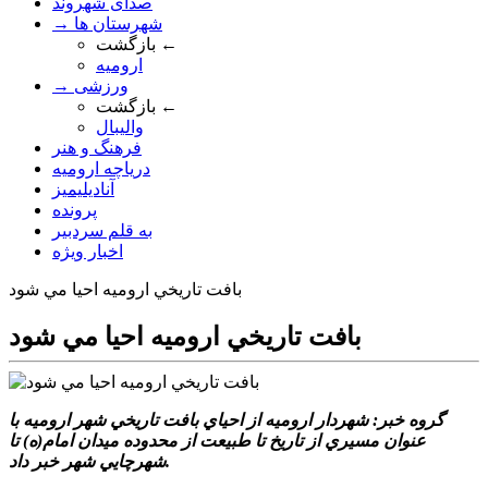
صدای شهروند
→ شهرستان ها
بازگشت ←
ارومیه
→ ورزشی
بازگشت ←
والیبال
فرهنگ و هنر
دریاچه ارومیه
آنادیلیمیز
پرونده
به قلم سردبیر
اخبار ویژه
بافت تاريخي اروميه احيا مي شود
بافت تاريخي اروميه احيا مي شود
گروه خبر: شهردار اروميه از احياي بافت تاريخي شهر اروميه با
عنوان مسيري از تاريخ تا طبيعت از محدوده ميدان امام(ه) تا
شهرچايي شهر خبر داد.