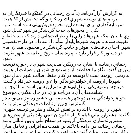
به گزارش آرازآذربايجان،آيدين رحماني در گفتگو با خبرنگاران به
برنامه‌هاي توسعه شهري اشاره کرد و گفت: بيش از 50 همت
سرمايه‌گذاري براي توسعه اين محدوده پيش‌بيني شده است تا به
يکي از محورهاي جذب گردشگر در شهر تبديل شود.
وي با بيان اينکه شهرها دارايي‌ها و ظرفيت‌هايي دارند که بايد حفظ و
تقويت شوند تا هويت شهرها پايدار بماند، ادامه داد: در طرح تفصيلي
شهر، احياي بافت‌هاي موثر و جاذب گردشگر در محدوده ميدان امام
در دستور کار قرار دارد تا پيوند ميان تاريخ و طبيعت شهر تقويت
شود.
رحماني رضاييه با اشاره به رويکرد مديريت شهري در حوزه توسعه
شهري گفت: نگاه ما حفاظت از داشته‌هاي شهري و صيانت از هويت
تاريخي اروميه است تا توسعه در کنار حفظ اصالت شهر دنبال شود.
شهردار اروميه از خواهرخواندگي وان و اروميه خبر داد و گفت:
درياچه اروميه يکي از دارايي‌هاي مهم اين شهر است و با توجه‌ به
شباهت‌هاي آن با درياچه وان، در حال پيگيري موضوع
خواهرخواندگي ميان دو شهر هستيم، اين جشنواره نيز مي‌تواند در
گسترش چنين ارتباطات فرهنگي موثر باشد.
شهردار اروميه با اشاره بر نقش فرهنگ و هنر در توسعه شهري
گفت: جشنواره ملي فيلم کوتاه »کبودان« مي‌تواند يکي از محورهاي
مهم برندسازي فرهنگي اروميه در سطح ملي و بين‌المللي باشد.
رحماني رضائيه در ادامه با تاکيد بر اهميت هم‌افزايي و تعامل ميان
ارکان مديريتي استان گفت: همراهي حاکميت استان، تعامل سازنده