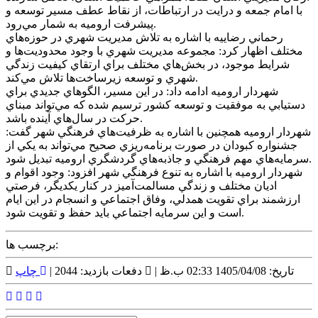
با امام جمعه و درايت در ارتباطات، از نقاط عطف مسير توسعه و
پيشرفت اروميه به شمار مي‌رود.
رحماني رضاييه با اشاره به تلاش مديريت شهري در حوزه‌هاي
مختلف اظهار کرد: مجموعه مديريت شهري با وجود محدوديت‌ها و
شرايط موجود، در بخش‌هاي مختلف براي ارتقاي کيفيت زندگي
شهري و توسعه زيرساخت‌ها تلاش مي‌کند.
شهردار اروميه ادامه داد: در اين مسير، الگوهاي جديدي براي
دستيابي به موفقيت و توسعه کشور ترسيم شده که مي‌تواند مبناي
حرکت در سال‌هاي آينده باشد.
شهردار اروميه همچنين با اشاره به ظرفيت‌هاي فرهنگي شهر گفت:
جشنواره کبودان در صورت برنامه‌ريزي صحيح مي‌تواند به يکي از
سرمايه‌هاي مهم فرهنگي و جاذبه‌هاي گردشگري اروميه تبديل شود.
شهردار اروميه با اشاره به تنوع فرهنگي شهر افزود: وجود اقوام و
اديان مختلف و زندگي مسالمت‌آميز در کنار يکديگر، فرصتي
ارزشمند براي تقويت همدلي، وفاق اجتماعي و انسجام در اين ايام
است و اين سرمايه اجتماعي بايد حفظ و تقويت شود.
برچسب ها:
تاریخ: 1405/04/08 02:33 ب.ظ |
دفعات بازدید: 2044 |
چاپ