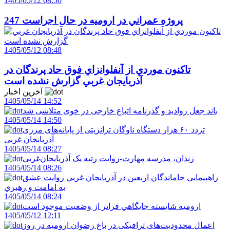
1405/05/12 08:50
247 پروژه عمراني در اروميه در حال اجراست
1405/05/12 08:48
تاکنون موردي از آنفلوانزاي فوق حاد پرندگان در
آذربايجان غربي گزارش نشده است
آخرین اخبار
1405/05/14 14:52
باند جعل روادید و گذرنامه اتباع خارجی در خوی متلاشی شد
1405/05/14 14:50
تردد ۶۰ هزار دستگاه ناوگان ترانزیتی از پایانه‌های مرزی
آذربایجان ‌غربی
1405/05/14 08:27
زندان، مدرسه مهارت-روايت رتبه يک آذربايجان‌غربي
1405/05/14 08:26
راهپيمايي جاماندگان اربعين در آذربايجان غربي روايت عشق
به امامت و رهبري
1405/05/14 08:24
اروميه شايسته جايگاهي فراتر از وضعيت موجود است
1405/05/12 12:11
اعمال محدودیت‌های ترافیکی در باغ رضوان ارومیه در روز