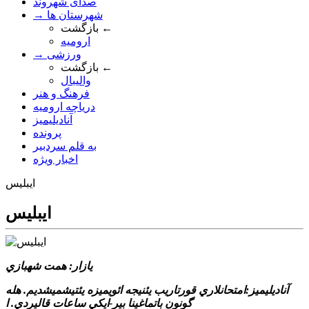
صدای شهروند
→ شهرستان ها
بازگشت ←
ارومیه
→ ورزشی
بازگشت ←
والیبال
فرهنگ و هنر
دریاچه ارومیه
آنادیلیمیز
پرونده
به قلم سردبیر
اخبار ویژه
ايبليس
ايبليس
يازار: همت شهبازي
آناديليميز:امتحانلاري قورتاريب يئنيجه ائويميزه يئتيشميشديم. هله
گونون باتماغينا بير-ايکي ساعات قاليردي. ا