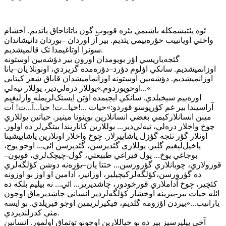
ئوه يئتيشمکله باشيمي يئره قويوب گون باتاناجاق ياتديم. آخشام
واختي اويانييب خؤره‌ييمي يئديم. بير آز اوردان –بوردان دانيشاندان
سونرا اوتاغيمدا تک قالميشديم.
گئجه‌ياريسي اؤز بويومدان اوزون بير دؤشه‌يين اوستونه
اوزانميشديم. سانکي اؤلوم دؤرد–دؤره‌مده گزيردي، اونونلا يان–يانا
اوزانميشديم. دؤشه‌يين اوستونه اوزانماميشدان قاباق شعر کيتابي
اوخويوردوم.»يوللار دره‌لي‌دير، يوللار تپه‌لي...«
اوره‌ييم سيخيلدي. سانکي ايچيمده اؤتن ايستک‌لريمله وارليغيم
آراسيندا بير غم کؤرپوسو قوردو:»حيات ...!حيا...ت! حيا...آ...ت! آت
مينن انسانلارکيمي بعضي انسانلارين بوينونا مينير. حياتين يوللاري
چوخ واخلار دره‌لي، تپه‌لي‌دير... يوللارين کاناريندا بيتگي‌لر ده اولور.
اونلار گؤر نئجه گؤزل ياشاييرلار. چوخ واخلار اونلارين ياشاييشينا
پاخيل‌ليغيم گلير. يوللاري گئديرسن، گئديرسن ائي... اوجو يوخ،
بوجاغي يوخ... يول قيراغي طبيعتي، گول-چيچک‌لري، قويون–
قوزولاري، چوبانلاري گؤرورسن... حتتا يان–يؤره‌نه دوشن کؤلگه‌لري
ده گؤرورسن،کؤلگه‌لرکيچيلير، اوزانير، آدامين او اوز بو اوزونه
کئچير، چوخ آداملاري قورخودور، چاشديرير... ائي... نه بيليم بلکه ده
ائله حيات بير-بيرينه اوخشار کؤلگه‌لردير انساني چاشديرماق اوچون
يارانيب...«بيردن اؤزومه گلديم، فيکيرلريمين اوجو قيريلدي. بو ايسه
مني کد‌رلنديردي.
آخي بيليرسيز بير ده بو خياللارين اوجونو توتماق اولمور. انسانين