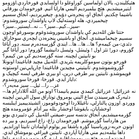
هئيکليندن، يالان اولماسين کوراوغلو دا اولسايدي قورخاردي.اؤزومو
ايتيرميشديم. هئچ بيلميرديم اليمي هارايا آتيم. قورخومدان يورقاني
باشيما چکديم. آنجاق او، پنجره‌ني دؤيدو. چيغيريرديم، آنجاق سسيم
چيخميردي، هله اوسته‌ليک لاپ ياواشدان سوروشدوم:
-سيز...کيم...سيز؟ ... نه...ايستير...سيز؟
حتتا ظن ائله‌ديم کي ياواشدان سوروشدوغوم بوسورغو اوچون
سسيم چيخماميشدي. آنجاق او باشيني پنجره‌دن ايچه‌ري سوخاراق
دئدي:-من کيمه‌م؟ ها... ها... ها... ايندي گؤرسه‌ده‌رم سنه. دور آياغا
گؤروم، دور! تئز اول ! وئيسَل- وئيسل دانيشما گؤروم! دور آياغا گير
بو تابيتين ايچينه. سنه گؤرسه‌ديم کي من کيمم؟
قورخو بوتون سوموکلريمه يئريدي. ائله‌بيل مچيد قاباغيندا اونونلا
گؤروشموشدوم. تابيتيني مچيدين قاباغيندا چارپايي‌نين اوستونه
قويموشدو. تابيتين بير طرفي د‌رين، او بيري طرفي ايسه کيچيک و
داياز ايدي. قورخا- قورخا سوروشدوم:
-عز... را... ئيل... سيز مه‌يه‌ر؟
-نه عزرائيل! عزرائيل کيمدي منيم يانيمدا؟ اونو من ائله آللادارام ها.-
دئيه‌رک هيرسيندن ساغ اليني يومروق‌ توتاراق‌ سول ‌الي‌نين ‌ايچينه
‌ووردو. اوزون پالتارلي، ناغيللاردا اوخودوغوموز، ائشيتدييميز ايبلبسه
اوخشايان، بايقوشا اوخشار بئله بير آدام عؤمرومده هئچ
گؤرمه‌ميشديم، آنجاق ندنسه سير-صيفتي ائله‌بيل کي دئييردي بونو
من هارداسا گؤرموشم. قورخومدان زاغ- زاغ اسيرديم، و بير ده
اونون حربه-زورباسينا گؤره باشقا بير يولوم اولمادان تابيتا اوزانديم.
داها بيلمه‌ديم مني هارايا آپاردي. تابيتين قيراغي يوموشاق ايدي.
ايچينده ايسه، هئچ بير يوموشاقليق ايزي گؤرونموردو.ايندي داها