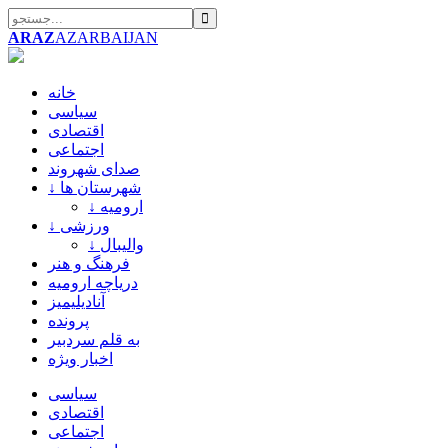
ARAZ
AZARBAIJAN
خانه
سیاسی
اقتصادی
اجتماعی
صدای شهروند
↓ شهرستان ها
↓ ارومیه
↓ ورزشی
↓ والیبال
فرهنگ و هنر
دریاچه ارومیه
آنادیلیمیز
پرونده
به قلم سردبیر
اخبار ویژه
سیاسی
اقتصادی
اجتماعی