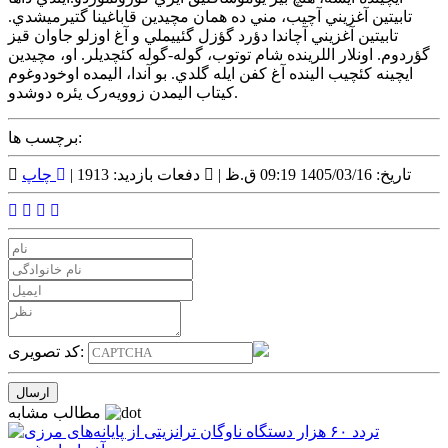
تابيتين آغزيني آچيب، مني ده همان مچيدين قاباغينا گتيرميشدي.
تابيتين آغزيني آچاندا دؤرد گؤز‌ل گئييملي و آغ اوزلو جاوان قيز
گؤردوم. اونلار اللرينده شام توتوب، گوله-گوله کئچديلر. او، مچيدين
ايچينه کئچيب الينده آغ کفن ايله گلدي. بو آندا، اليمده اوخودوغوم
کيتاب اليمدن زوويه‌رک يئره دوشدو.
برچسب ها:
تاریخ: 1405/03/16 09:19 ق.ظ |
دفعات بازدید: 1913 |
چاپ
کد تصویری:
مطالب مشابه