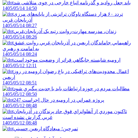
باند جعل روادید و گذرنامه اتباع خارجی در خوی متلاشی شد
1405/05/14 14:50
تردد ۶۰ هزار دستگاه ناوگان ترانزیتی از پایانه‌های مرزی
آذربایجان ‌غربی
1405/05/14 08:27
زندان، مدرسه مهارت-روايت رتبه يک آذربايجان‌غربي
1405/05/14 08:26
راهپيمايي جاماندگان اربعين در آذربايجان غربي روايت عشق
به امامت و رهبري
1405/05/14 08:24
اروميه شايسته جايگاهي فراتر از وضعيت موجود است
1405/05/12 12:11
اعمال محدودیت‌های ترافیکی در باغ رضوان ارومیه در روز
اربعین
1405/05/12 08:51
مطالبات مردم در حوزه ارتباطات بايد با جديت پيگيري شود
1405/05/12 08:50
247 پروژه عمراني در اروميه در حال اجراست
1405/05/12 08:48
تاکنون موردي از آنفلوانزاي فوق حاد پرندگان در آذربايجان
غربي گزارش نشده است
1405/05/12 08:48
تمرچين؛ ميعادگاه اربعين حسيني