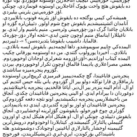
چؤره‌ييني، خؤره‌ييني کيچيک آغاجلارين اوستونه قويوردو. بونا گؤره
ده بايقوش هئچ واخت بؤيوک آغاجلارين اوستونه قونمازدي، چونکي
اؤز خؤره‌يي‌نين يئريني بيليردي.
هميشه‌کي کيمي بوگئجه ده بايقوش اؤز يئرينه قونوب بانلاييردي.
آنامدان ائشيتميشديم بايقوش چوخ شوم اولور. دئييلن‌لره گؤره او
بانلايان چاغدا گرک دوز-چؤره‌ييني وئره‌سن. منيم ياشيم وار ايدي. بو
ناغيللارا اينانماق منيم اوچون چتين ايدي.»نئجه اولار دؤز-چؤره‌ک
قالمايا، داشييب بايقوشا يئديرده‌سن؟ «- دئييرديم.
اليمده‌کي چاييم سويموشدو. داها ايچمه‌ديم. بايقوش ايسه بانلادي...
بانلادي... آخيردا يورولوب گئتدي. من ده اوستومه يورقاني چکيب
اليمده کيتاب اوزانديم.»اؤز-اؤزومه شعرلري اوجادان اوخويوردوم.
بعضي مصراعلاري ياديمدا قالماق اوچون تکرار اوخويوردوم. بيردن
گؤزوم پنجره‌ميزه ساتاشدي.
پنجره‌نين قاباغيندا، گچ چکمه‌دييميز قيرميزي کرپيچ‌لرين اوستونده
بارماقلاري قارا توکله دولو بير ال گؤردوم. ياني بئله حيس ائتديم کي
او ال، آدام الينه بنزه‌ر بير ال‌دير. آياغا قالخديم، پنجره‌يه ياخينلاشديم.
دوغوردان دا بيرآدام ايدي. او اليني پنجره‌نين قاباغيندان چکدي. آنجاق
من باخيشلاريمي پنجره‌يه ديکميشديم. اونو نئچه دفعه گؤردوم‌کي
پنجره‌نين قاباغيندان او اوز بو اوزه گئديردي. ايندي ده ياديمدادير.
گؤزلري چوخ قورخولو، بايقوشون گؤزلرينه اوخشاييردي. آنجاق
بايقوش دئييلدي. چونکي او ال، او هئيکل آدام هئيکل ايدي. او اوزون
گئييملي پالتارلار گئيميشدي. کيتابلاردا اوخودوغوم درويش‌لرين
گئييمينه اوخشار پالتارلاري آياغينين اوجونادک دوشموشدو. هله
باشينداکي بؤرکوندن، ايري-ايري دَ‌بَريشيکلريندن، قورخونج