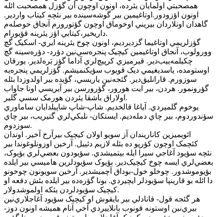
همصحبتي اولمايان يئرده، اونون اوچون أن گؤزل همصحبت ائله
اونون اؤزودور.اوتاغيمين بير گوشه‌سينده بير نئچه کيتاب واردير.
گاهدان اونلاردان بيريني اوخوماق اوچون گؤتورورم آنجاق حوصله‌م
داريخير،کيتابي اؤز يئرينه قؤيورام.
گؤزلريمي اوتاغيما گزديرديم، اونون چوخ يئرينه ايري- اسکيک گچ
وورولوب، آنجاق اوتاغيمين کيچيک پنجره‌سي‌نين دؤرد- دؤره‌سينه گچ
چکيلمه‌ييب‌دير. قيرميزي کرپيچ‌لري آداما گؤز بَره‌لدير. يورقان
اوستومده، ياسديغيمي ديک قويوب سؤيکنميشم. گؤزلريمي پنجره‌يه
سوزورم. قارانليق‌دير. گئجه‌نين ياريسي، گؤيده بير اولدوزدا بئله
گؤرونمور. هردن، بير ايت هورور، گؤرورسن بير آيريسي اونا جاواب
اولاراق باشقا يئردن هورمک سسي گلير.
يوخوم گلميردي. آياغا قالخديم. شاپ-شاپ شاپيلدايان ساماوري
سؤندوردوم، بير چاي دمله‌ديم. ايستکان- نلبکي‌لري گتيريب، بير چاي
سوزدوم.
ائويميزين کاناريندان آز سويو اولان کيچيک بيرآرخ آخير. اوندان
کئچمک اوچون کؤرپو ده بئله لازيم دئييل. آرخين اوزونلوغوندا بير
نئچه سؤيود آغاجي سيرا ايله بيتميشدي. سؤيودون بعضي‌لري بؤيوک،
بعضي‌لري ايسه چوخ کيچيک‌دير. بؤيوک سؤيودلرين هاميسي بير ايلده
بؤيوموشدور. چوخلو خول-بوداق آچميشدير. آرخين سويونون چوخونو
دا ائله بو قارينپا سؤيودلر ايچيردي. بونا گؤره‌ده بير ايلده بئش دفعه او
کيچيک سؤيودلردن يئکه اولموشدولار.
هر گئجه قول- قانادلي بير بايقوش او کيچيک سؤيود آغاجلاري‌نين
بيري‌نين اوستونه قونوب بانلاييردي آخي آنام هميشه اونون دوز-