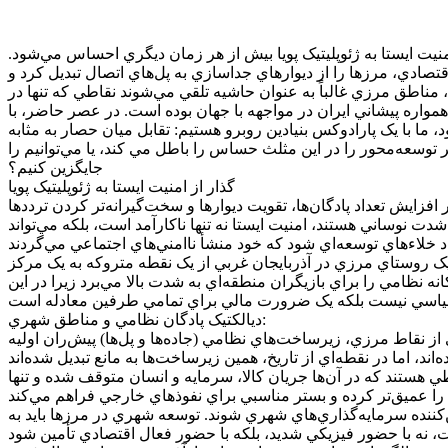
ز امنيت ايستا به ژئوپليتيک پويا بيش از هر زمان ديگري احساس مي‌شود.
تصادي، مرزها را از ديوارهاي جداسازي به پل‌هاي اتصال تبديل کرد و
مناطق مرزي غالباً به عنوان حاشيه تلقي مي‌شوند نقاطي که تنها در
همواره پيشاني ايران در مواجهه با جهان بوده است. در عصر حاضر، با
منيتي مثلث مرزي اشاره مي‌شود، ما با يک پارادوکس بنيادين روبرو هستيم: تقابل ميان حصار به مثابه
توسعه‌محور را در اين مثلث حساس را باطل مي کند، يا مي‌توانيم را
جايگزين کنيم؟
گذار از امنيت ايستا به ژئوپليتيک پويا
زايش تعداد پادگان‌ها، تقويت ديوارها و سخت‌گيرانه‌تر کردن ترددها
دت نوساني هستند، امنيت ايستا نه تنها ناکارآمد است، بلکه مي‌تواند
 يک روستاي مرزي در آذربايجان غربي از يک نقطه متروکه به يک مرکز
ه نظامي را براي بازيگران منطقه‌اي به شدت بالا مي‌برد زيرا در اين
ديالکتيک پادگان نظامي و مناطق شهري:
 نقاط مرزي، زيرساخت‌هاي نظامي (جاده‌ها و پل‌ها) پيش‌ران اوليه
 هستند که در آن‌ها جريان کالا، سرمايه و انسان متوقف شده و تنها
کننده سرمايه‌گذاري‌هاي شهري شوند. توسعه شهري در مرزها بايد به