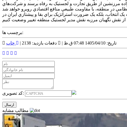
نواده مرزنشين از طريق تجارت و لجستيک به رفاه برسند و شرکت‌هاي
ه يک انتخاب، بلکه يک ضرورت استراتژيک براي بقا و پيشتازي ايران در
برچسب ها:
تاریخ: 1405/04/10 07:48 ق.ظ |
دفعات بازدید: 2138 |
چاپ
کد تصویری:
مطالب مشابه