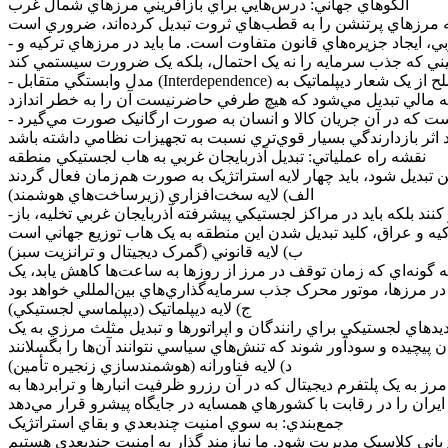
الگوهاي جهاني: درس‌هايي براي بازآفريني مرزهاي شمال غرب
- مدل شنژن (چين): تبديل يک منطقه ماهيگيري و نظامي به يکي از بزرگترين مناطق آزاد اقتصادي جهان. درس شنژن براي آذربايجان غربي، ايجاد جزيره‌هاي قانون متفاوت است. ما بايد در مرزهاي ترکيه و
- مدل وابستگي متقابل (Interdependence) در اردن : ايجاد منافع متقابل در مناطق حساس. وقتي دو طرف يک مرز پرتنش، در پروژه‌هاي صنعتي يا کشاورزي مشترک شريک شوند، صلح از يک شعار ديپلماتيک به
نقشه راه عملياتي: تبديل آذربايجان غربي به هاب لجستيکي منطقه
الف) لايه سخت‌افزاري (زيرساخت‌هاي هوشمند)
نند بلکه بايد در مراکز لجستيکي پيشرفته آذربايجان غربي تخليه، باز-
ب) لايه قانوني (گمرک ديجيتال و ترانزيت سبز)
 گونه‌اي که زمان توقف در مرز از روزها به ساعت‌ها کاهش يابد، يک
ج) لايه ديپلماتيک (ديپلماسي لجستيکي)
هاي لجستيکي براي رانندگان و اپراتورها و تبديل مثلث مرزي به يک
د) لايه فناورانه (هوشمندسازي زنجيره تأمين)
 مرز به يک پلتفرم ديجيتال که در آن رزرو ظرفيت انبارها و ترابردها به
جمع‌بندي: به سوي امنيت چندبعدي و بقاي استراتژيک