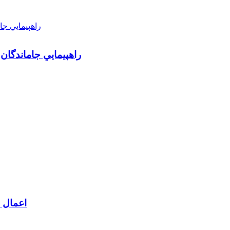
راهپيمايي جاماندگان
اعمال م