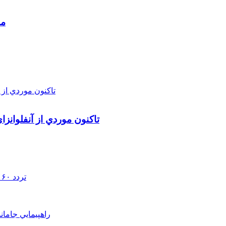
مط
تاکنون موردي از آنفلوانز
تردد ۶۰ هزار دستگاه ناوگان ترانزیتی از پایانه‌های مرزی آذربایجان ‌غربی
راهپيمايي جامان