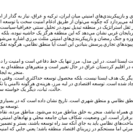
ي و بازپيکربندي‌هاي امنيتي ميان ايران، ترکيه و عراق، نياز به گذار ا
له مي‌پردازد که چگونه مي‌توان از طريق ادغام امنيت سخت با توسعه اق
 ثقل استراتژيک در منطقه تبديل نمود.در تحليل سنتي جغرافيا-سياست، 
ذربايجان غربي نشان مي‌دهد که اين منطقه هرگز يک حاشيه نبوده، بلکه 
ر تنش‌هاي جديد و آنچه در ادبيات سياسي روز به رويداد نبرد 12روزه و جنگ رمضان و بازپيکربندي‌هاي ا
پيوندهاي تجاري.پرسش بنيادين اين است آيا منطق نظامي، هرگونه تفکر 
ت ايستا است. در اين مدل، مرز تنها يک خط دفاعي است و امنيت را در اف
يه در اقليم کردستان عراق در حال تغيير است و متغيرهاي منطقه‌اي به ش
منجر به ايجاد خلاءهاي توسعه‌اي شود که خود منشأ ناامني‌هاي اجتماعي مي‌گردند.
امنيت ديگر يک هدف ايستا نيست، بلکه محصول توسعه حداکثري است. وقتي
 شده است. توسعه اقتصادي در لبه مرز، هزينه‌ي هرگونه ناامني يا تکان
حالت، ثبات، ديگر يک خواسته سياسي نيست بلکه يک ضرورت مالي براي تمامي طرفين معادله است.
نطق نظامي و منطق شهري است. تاريخ نشان داده است که در بسياري از
توسعه بوده‌اند، اما در نقطه‌اي از تاريخ، همين زيرساخت‌ها به مانع تبديل شده‌اند.
دي همراه نباشد، منجر به خلق مناطق مرده مي‌شود. مناطق مرده، نقاطي
ت‌هاي نظامي بايد به جاي آنکه سد راه توسعه باشند، بستر و تضمين‌