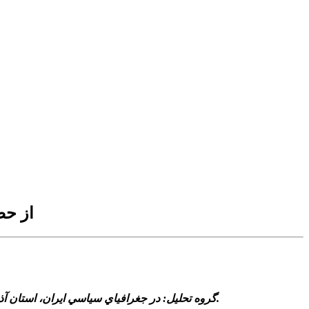
از حص
گروه تحليل: در جغرافياي سياسي ايران، استان آذربايجان غربي همواره به عنوان لايه نخست مواجهه با جهان مدرن و سپر دفاعي در برابر تکانه‌هاي ژئوپليتيکي شمال غرب شناخته شده است.