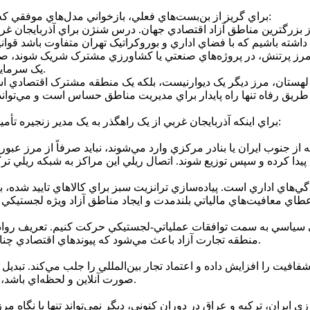
براي گريز از بن‌بست‌هاي فعلي، بازخواني مدل‌هاي موفقي که مرزهاي پرتنشن را به قطب‌هاي ثروت تبديل کرده‌اند، ضروري است:
يک سرمايه مالي تبديل مي‌شود که هيچ طرفي حاضرنيست آن را به خطر اندازد.
براي اينکه آذربايجان غربي از يک راهگذر به يک مدير زنجيره تأمين تبديل شود، بايد چهار لايه استراتژيک به صورت هم‌زمان فعال گردند:
 جنوب ايران يا بنادر مرکزي وارد مي‌شوند، نبايد صرفاً از مرز عبور ک
هاي اداري است. پياده‌سازي ترانزيت سبز براي کالاهاي تاييد شده، به
لي سياسي به سمت توافقات عملياتي-لجستيکي حرکت کنيم. تعريف رواديد
منطقه تجارت آزاد باعث مي‌شود که پيوندهاي اقتصادي چنان پيچيده و سودآور شوند که تنش‌هاي سياسي نتوانند آن‌ها را بگسلانند.
 شفافيت را افزايش داده و اعتماد تجار بين‌المللي را جلب مي‌کند. تبديل
صورت آنلاين و لحظه‌اي باشد، ايران را در رقابت با کشورهاي همسايه در جايگاه پيشرو قرار مي‌دهد.