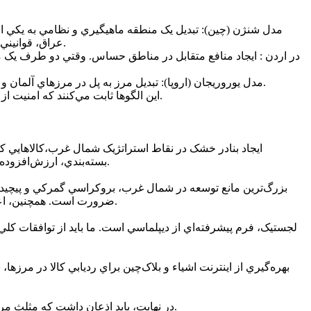
عراق، قوانيني داشته باشيم که با فضاي اداري و بوروکراتيک تهران متفاوت باشد قوانيني که جذب سرمايه را نه يک احتمال، بلکه يک ضرورت سيستمي کند.
- مدل يوروريجان (اروپا): تبديل مرز به پل در مرزهاي آلمان و لهستان، مرز ديگر يک ديوارنيست، بلکه يک منطقه مشترک اقتصادي است که در آن جريان کالا و انسان به صورت ارگانيک صورت مي‌گيرد.
اين الگوها ثابت مي‌کنند که امنيت از طريق رفاه تنها راه پايدار براي مديريت مناطق حساس است و مي‌تواند اثر بازدارندگي بسيار قوي‌تري نسبت به تجهيزات نظامي داشته باشد.
ايجاد بنادر خشک در نقاط استراتژيک شمال غرب،کالاهايي که از
بسته‌بندي، ارزش‌افزوده پيدا کرده و سپس توزيع شوند. اتصال ريلي اين مراکز به شبکه ريلي ترکيه و عراق، کليد تبديل شدن اين منطقه به يک هاب توزيع جهاني است.
بزرگ‌ترين مانع توسعه در شمال غرب، بروکراسي گمرکي و پيچيدگي‌
ضرورت است. همچنين، اعطاي معافيت‌هاي مالياتي بلندمدت و ايجاد مناطق آزاد ويژه لجستيکي در مرزها، موتور محرک جذب سرمايه‌گذاري‌هاي بين‌المللي خواهد بود.
لجستيک، فرم پيشرفته‌اي از ديپلماسي است. ما بايد از توافقات ک
بهره‌گيري از اينترنت اشياء و بلاک‌چين براي رديابي کالا در مرزها،
در نهايت، بايد اذعان داشت که مثلث مرزي ايران، ترکيه و عراق در دوران کنوني، ديگر نمي‌تواند تنها با نگاه مرزباني کلاسيک مديريت شود. ما نيازمند گذار به امنيت چندبعدي هستيم.