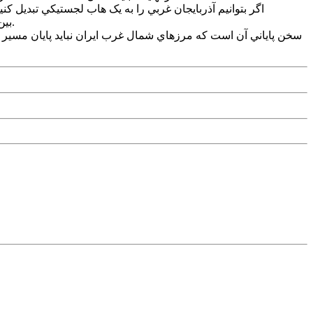
اگر بتوانيم آذربايجان غربي را به يک هاب لجستيکي تبديل 
بين‌المللي ميلياردها دلار در اين مناطق سرمايه‌گذاري کنند، هرگونه تکانه نظامي در منطقه، با مقاومت طبيعي منافع اقتصادي روبرو خواهد شد.
سخن پاياني آن است که مرزهاي شمال غرب ايران نبايد پايان مسير باشن