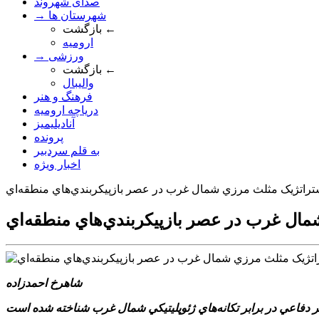
صدای شهروند
→ شهرستان ها
بازگشت ←
ارومیه
→ ورزشی
بازگشت ←
والیبال
فرهنگ و هنر
دریاچه ارومیه
آنادیلیمیز
پرونده
به قلم سردبیر
اخبار ویژه
 استراتژيک مثلث مرزي شمال غرب در عصر بازپيکربندي‌هاي منطقه‌اي
شمال غرب در عصر بازپيکربندي‌هاي منطقه‌اي
شاهرخ احمدزاده