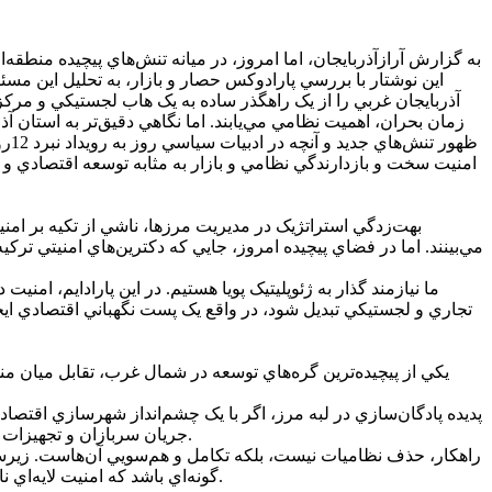
به گزارش آرازآذربايجان، اما امروز، در ميانه تنش‌هاي پيچيده منطقه‌ا
اين نوشتار با بررسي پارادوکس حصار و بازار، به تحليل اين مسئ
آذربايجان غربي را از يک راهگذر ساده به يک هاب لجستيکي و مرکز
زمان بحران، اهميت نظامي مي‌يابند. اما نگاهي دقيق‌تر به استان آ
ظهو
امنيت سخت و بازدارندگي نظامي و بازار به مثابه توسعه اقتصادي و 
بهت‌زدگي استراتژيک در مديريت مرزها، ناشي از تکيه بر امني
مي‌بينند. اما در فضاي پيچيده امروز، جايي که دکترين‌هاي امنيتي ترک
ما نيازمند گذار به ژئوپليتيک پويا هستيم. در اين پارادايم، 
تجاري و لجستيکي تبديل شود، در واقع يک پست نگهباني اقتصادي ايجاد
يکي از پيچيده‌ترين گره‌هاي توسعه در شمال غرب، تقابل ميان م
پديده پادگان‌سازي در لبه مرز، اگر با يک چشم‌انداز شهرسازي اقتصا
جريان سربازان و تجهيزات برقرار است. اين وضعيت، شکاف ميان جامعه محلي و نهادهاي امنيتي را عميق‌تر کرده و بستر مناسبي براي نفوذهاي خارجي فراهم مي‌کند.
راهکار، حذف نظاميات نيست، بلکه تکامل و هم‌سويي آن‌هاست. زيرساخ
گونه‌اي باشد که امنيت لايه‌اي نامرئي اما مستحکم در زيربناي اقتصاد منطقه باشد؛ يعني جايي که امنيت، نه با حضور فيزيکي شديد، بلکه با حضور فعال اقتصادي تأمين شود.