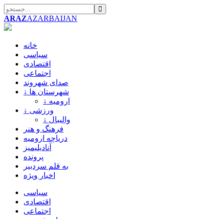
ARAZ
AZARBAIJAN
خانه
سیاسی
اقتصادی
اجتماعی
صدای شهروند
↓ شهرستان ها
↓ ارومیه
↓ ورزشی
↓ والیبال
فرهنگ و هنر
دریاچه ارومیه
آنادیلیمیز
پرونده
به قلم سردبیر
اخبار ویژه
سیاسی
اقتصادی
اجتماعی