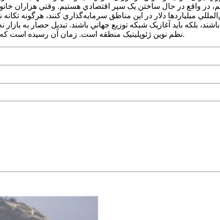
کنيم، در واقع در حال ساختن يک سپر اقتصادي هستيم. وقتي هزاران خا
د، بلکه بايد آغازيک شبکه توزيع جهاني باشند. تبديل حصار به بازار ن
نظم نوين ژئوپليتيک منطقه است. زمان آن رسيده است که از نقش نگهبان مرزبه نقش مدير لجستيک منطقه تغيير وضعيت کنيم.