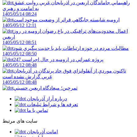
راهپيمايي جاماندگان اربعين در آذربايجان غربي روايت عشق
به امامت و رهبري
1405/05/14 08:24
اروميه شايسته جايگاهي فراتر از وضعيت موجود است
1405/05/12 12:11
اعمال محدودیت‌های ترافیکی در باغ رضوان ارومیه در روز
اربعین
1405/05/12 08:51
مطالبات مردم در حوزه ارتباطات بايد با جديت پيگيري شود
1405/05/12 08:50
247 پروژه عمراني در اروميه در حال اجراست
1405/05/12 08:48
تاکنون موردي از آنفلوانزاي فوق حاد پرندگان در آذربايجان
غربي گزارش نشده است
1405/05/12 08:48
تمرچين؛ ميعادگاه اربعين حسيني
درباره آراز آذربایجان
تعرفه ها و شرایط تبلیغات
تماس با ما
سایت های مرتبط
امانت آذربایجان