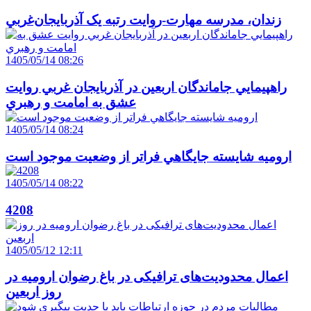
زندان، مدرسه مهارت-روايت رتبه يک آذربايجان‌غربي
1405/05/14 08:26
راهپيمايي جاماندگان اربعين در آذربايجان غربي روايت
عشق به امامت و رهبري
1405/05/14 08:24
اروميه شايسته جايگاهي فراتر از وضعيت موجود است
1405/05/14 08:22
4208
1405/05/12 12:11
اعمال محدودیت‌های ترافیکی در باغ رضوان ارومیه در
روز اربعین