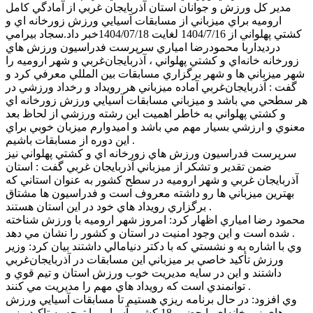
مدير کل ورزش و جوانان استان آذربايجان غربي از آمادگي کامل
اروميه براي ميزباني از مسابقات آسيايي ورزش زورخانه اي و
کشتي پهلواني از 1404/7/16 لغايت 1404/07/18خبر داد.سجاد بيرامي
درديداربا محمودرضا امياري سرپرست فدراسيون ورزش هاي
زورخانه خانه‌اي و کشتي پهلواني ، آذربايجان‌غربي و شهر اروميه را
شهر ميزباني ها و شهر برگزاري مسابقات بين المللي معرفي کرد و
گفت : آذربايجان‌غربي آماده ميزباني هر رويداد و رخداد ورزشي در
هر سطحي مي باشد و ميزباني مسابقات آسيايي ورزش زورخانه اي
و کشتي پهلواني به خاطر اهميت اين رشته ورزشي از لحاظ بعد
معنوي و ارزشي بسيار مهم مي باشد و اميدوارم ميزبان خوبي براي
اين دوره از مسابقات باشيم .
سرپرست فدراسيون ورزش هاي زورخانه اي و کشتي پهلواني نيز
ضمن تقدير و تشکر از ميزباني آذربايجان غربي گفت : استان
آذربايجان غربي و شهر اروميه در سطح کشور به عنوان استاني که
بهترين ميزباني ها رو داشته معروف است و فدراسيون ها مشتاق
برگزاري رويداد هاي خود در اين استان هستند .
محمود رضا امياري اظهار کرد: امروز شهر اروميه با ورزش شناخته
شده است و اين وجود امنيت در استان و کشور را نشان مي دهد .
وي با اشاره به و نشستي که با دکتر دنيامالي داشتند بيان کرد: وزير
ورزش تأکيد خاصي بر ميزباني اين مسابقات در آذربايجان‌غربي
داشتند و اين در سايه مديريت خوب ورزش استان و تيم قوي و
توانمندي است که رويداد هاي مهم را مديريت مي کنند .
وي افزود: در حال برنامه ريزي هستيم تا مسابقات آسيايي ورزش
هاي زورخانه‌اي با حضور 18 کشور آسيايي با توجه به تاکيد وزير