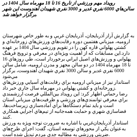
رويداد مهم ورزشي از تاريخ 16 تا 18 مهرماه سال 1404 در
سالن‌هاي 6000 نفري غدير و 3000 نفري شهيدان آهندوست اين شهر
برگزار خواهد شد.
به گزارش آراز آذربايجان، آذربايجان غربي و به طور خاص شهرستان
اروميه، ميزباني هفتمين دوره رقابت‌هاي ورزش‌هاي زورخانه‌اي و
کشتي پهلواني قاره کهن را در تقويم ورزشي سال 1404 بر عهده
دارد.اين مسابقات که از اهميت ويژه‌اي در معرفي و ترويج فرهنگ
پهلواني و ورزش‌هاي اصيل ايراني برخوردار است، طي روزهاي 16
تا 18 مهرماه 1404 در دو سالن مجهز و مدرن اروميه، شامل سالن
6000 نفري غدير و سالن 3000 نفري شهيدان آهندوست، برگزار
مي‌شود
استاندار نيز از ميزباني اروميه براي رقابت‌هاي آسيايي ورزش‌هاي
زورخانه‌اي و کشتي پهلواني در مهرماه سال جاري خبر داد.
رضا رحماني اظهار کرد: اين رويداد بين‌المللي فرصت ارزشمندي
براي معرفي توانمندي‌هاي ورزشي و ظرفيت‌هاي ميزباني استان
است و بايد تمام دستگاه‌ها براي آماده‌سازي زيرساخت‌ها،
فضاسازي شهري و حمايت همه‌جانبه از تيم‌هاي اجرايي همکاري
کنند.
استاندار آذربايجان‌غربي با اشاره به ضرورت توجه ويژه به ورزش
به‌عنوان يکي از محورهاي توسعه استان، گفت: اجراي طرح‌هاي
ضربتي ورزشي به مطالبه جدي مردم تبديل شده است.