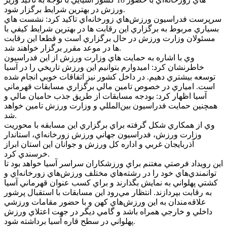
ورزش در بهترين شرايط برگزار شود.
سرپرست فدراسيون ورزش‌هاي زورخانه‌اي تاکيد کرد: نشست هاي
بسياري مربوط به برگزاري اين رقابت ها در بهترين شرايط کيفي با
مسئولان وزارت ورزش در حال برگزاري است و قطعا اين رقابت
ها در موعد مقرر برگزار خواهند شد.
وي با اشاره به حمايت هاي وزارت ورزش از اين فدراسيون
خاطرنشان کرد: اميدوارم بتوانيم اين ورزش تاريخي را در آسيا
توسعه بيشتري دهيم. در داخل کشور نيز اتفاقات خوبي انجام شده
است. امياري در خصوص تامين مالي برگزاري مسابقات قهرماني
آسيا اظهار کرد: بودجه مسابقات از طريق جذب حاميان مالي و
همچنين حمايت فدراسيون بين‌المللي و وزارت ورزش تامين خواهد
شد.
وي از همکاري شکل گرفته براي برگزاري اين مسابقه با محوريت
وزارت ورزش، فدراسيون جهاني ورزش زورخانه‌اي، استاندار
آذربايجان غربي و اداره کل ورزش و جوانان اين استان ابراز
خرسندي کرد.
اين رويداد فرصتي مغتنم براي ورزشکاران سراسر آسيا خواهد بود تا
توانمندي‌هاي خود را در رشته‌هاي مختلف ورزش‌هاي زورخانه‌اي و
کشتي پهلواني به نمايش بگذارند و براي کسب عنوان قهرماني آسيا
به رقابت بپردازند. انتظار مي‌رود اين مسابقات با استقبال پرشور
علاقه‌مندان به اين ورزش‌هاي کهن و با حضور مقامات ورزشي
داخلي و خارجي همراه باشد و گامي ديگر در جهت اعتلاي ورزش
پهلواني در سطح قاره آسيا برداشته شود.