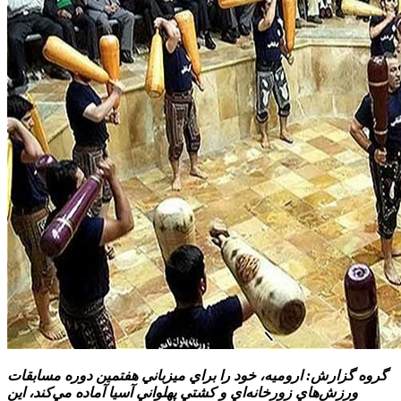
گروه گزارش: اروميه، خود را براي ميزباني هفتمين دوره مسابقات
ورزش‌هاي زورخانه‌اي و کشتي پهلواني آسيا آماده مي‌کند، اين