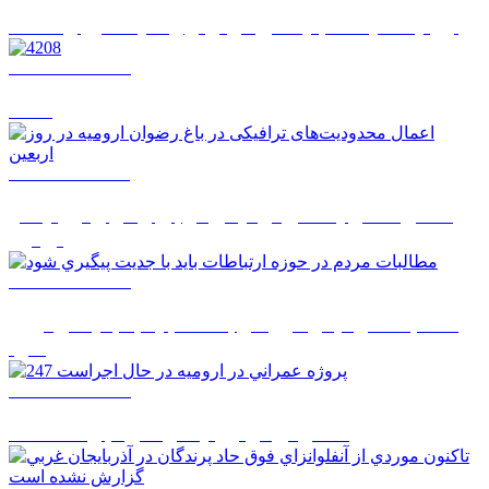
اروميه شايسته جايگاهي فراتر از وضعيت موجود است
1405/05/14 08:22
4208
1405/05/12 12:11
اعمال محدودیت‌های ترافیکی در باغ رضوان ارومیه در
روز اربعین
1405/05/12 08:51
مطالبات مردم در حوزه ارتباطات بايد با جديت پيگيري
شود
1405/05/12 08:50
247 پروژه عمراني در اروميه در حال اجراست