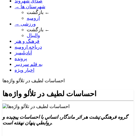
صدای شهروند
→ شهرستان ها
بازگشت ←
ارومیه
→ ورزشی
بازگشت ←
والیبال
فرهنگ و هنر
دریاچه ارومیه
آنادیلیمیز
پرونده
به قلم سردبیر
اخبار ویژه
احساسات لطيف در تلألو واژه‌ها
احساسات لطيف در تلألو واژه‌ها
گروه فرهنگي:پشت هر اثر ماندگار، انساني با احساسات پيچيده و
روابطي پنهان نهفته است.