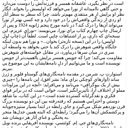
است در نظر بگيرد، عاشقانه همسر و فرزندانش را دوست مي‌دارد
و حتي گاهي نااميدانه از نورا مي‌خواهد که اوليسش را بخواند. انگار
نظر او برايش از هر منتقدي مهم‌تر باشد، چرا که سطر به سطر آثار
او ردي از زندگي واقعي‌اش را در خود دارد و چه کسي بهتر از نورا
مي‌تواند آن‌ها را درک کند؟ در نامه مورخ پنجم ژانويه 1924 و پس از
ارسال چاپ چهارم کتاب براي نورا، مي‌نويسد: »نوراي عزيزم، اين
نسخه‌اي که داري، پر از اشتباهات چاپي است. لطفاً آن (چاپ اول
اوليس) را در اين (نسخه تازه‌تر) بخوان...« و نورا هم بدون اينکه
جايگاه واقعي شوهرش را درک کند يا حتي بخواهد به واسطه آن
سري در ميان سرها دربياورد، در مقابل خواسته‌هاي شوهرش
مقاومت مي‌کند؛ چرا که جويسِ همسر برايش بااهميت‌تر از جويسِ
نويسنده است و ما مي‌توانيم از دلِ نامه‌هايشان به اين موضوع پي
ببريم.
استوارت پ. شرمن در مقدمه نامه‌نگاري‌هاي گوستاو فلوبر و ژرژ
ساند (آوازهاي کوچکي براي ماه؛ نشر افق)، اين نامه‌ها را »چيزي
بيش از يک بيوگرافي« مي‌نامد و مي‌افزايد: »آنچه در اين مراودات
مملو از اختلاف آرا، تأثيربرانگيز است، خواني است که در برابر قواي
فکري و نقدگرايانه گسترده شده است.« در اين کتاب، ما شاهد
دوستي و احترامي هستيم که رفته‌رفته بين اين دو نويسنده بزرگ
قرن نوزدهم شکل مي‌گيرد و جاي رابطه در ابتدا بسيار ستيزه‌جويانه
و پرکشمکش آن‌ها را مي‌گيرد؛ رابطه‌اي که البته همين جدل‌ها منجر
به پختگي و غناي آثار هر دويشان شد.
نامه‌نگاري‌هاي جي. اِم. کوئتسي، نويسنده آفريقايي برنده نوبل