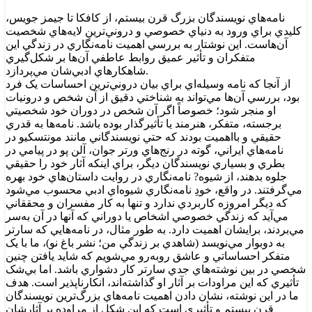
نامه‌هاي نويسندگان بزرگ قرن بيستم، از کافکا تا جيمز جويس،
کليدي براي ورود به دنياي خصوصي و دروني‌ترين لايه‌هاي شخصيت
آن‌هاست. اين نوشتار به بررسي اهميت نامه‌نگاري در زندگي اين
متفکران و تأثير عميق روابط عاطفي آن‌ها بر شکل‌گيري
شاهکارهاي ادبي‌شان مي‌پردازد.
از آنجا که نامه وسيله‌اي براي بيان دروني‌ترين احساسات يک فرد
بود، بررسي آن‌ها مي‌تواند به شناختي دقيق از آن شخص و درونيات
او منجر شود؛ خصوصاً اگر آن شخص در دوران خود شخصيتي
برجسته، متفکر، هنرمند يا تأثيرگذار بوده باشد. نامه‌ها به قدري
حقيقي و بااهميت بودند که حتي نويسندگاني مانند مونتسکيو در
نامه‌هاي ايراني، گوته در رنج‌هاي ورتر جوان، آلن پو در پيامي در
بطري و بسياري نويسندگان ديگر، براي اينکه آثار خود را حقيقي
جلوه بدهند، از شيوه? نامه‌نگاري در روايت داستان‌هاي خود بهره
مي‌گرفتند. در واقع، خودِ نامه‌نگاري شيوه‌اي ادبي محسوب مي‌شود
که ديگر امروزه کاربردي ندارد و تنها به کار مفسران و محققاني
مي‌آيد که زندگي خصوصي اشخاص يا دوراني که آنها در آن به‌سر
مي‌بردند، برايشان اهميت دارد. به طور مثال، در نامه‌هايي که سارتر
به دوبوار مي‌نويسد (شاهدي بر زندگي من؛ نشر باغ نو)، ما با يک
متفکر احساساتي و عاشق روبه‌رو مي‌شويم که شايد يافتن چنين
شخصي در بين نوشته‌هاي جدي سارتر کار دشواري باشد. اما بي‌شک
تأثيري که اين مراودات بر آثار او گذاشته‌اند، انکارناپذير است. هدف
ما در اين نوشته، نشان دادن اهميت نامه‌هاي بزرگ‌ترين نويسندگان
قرن بيستم و تأثيري است که اين شکل از مراوده بر آثارشان