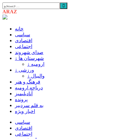
ARAZ
AZARBAIJAN
خانه
سیاسی
اقتصادی
اجتماعی
صدای شهروند
↓ شهرستان ها
↓ ارومیه
↓ ورزشی
↓ والیبال
فرهنگ و هنر
دریاچه ارومیه
آنادیلیمیز
پرونده
به قلم سردبیر
اخبار ویژه
سیاسی
اقتصادی
اجتماعی