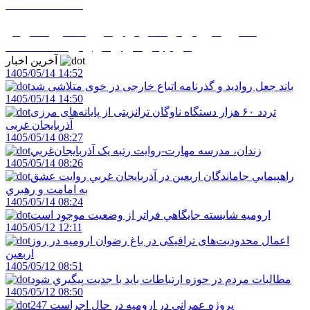
1405/05/12 08:48
تاکنون موردي از آنفلوانزاي فوق حاد پرندگان در
آذربايجان غربي گزارش نشده است
آخرین اخبار
1405/05/14 14:52
باند جعل روادید و گذرنامه اتباع خارجی در خوی متلاشی شد
1405/05/14 14:50
تردد ۶۰ هزار دستگاه ناوگان ترانزیتی از پایانه‌های مرزی
آذربایجان ‌غربی
1405/05/14 08:27
زندان، مدرسه مهارت-روايت رتبه يک آذربايجان‌غربي
1405/05/14 08:26
راهپيمايي جاماندگان اربعين در آذربايجان غربي روايت عشق
به امامت و رهبري
1405/05/14 08:24
اروميه شايسته جايگاهي فراتر از وضعيت موجود است
1405/05/12 12:11
اعمال محدودیت‌های ترافیکی در باغ رضوان ارومیه در روز
اربعین
1405/05/12 08:51
مطالبات مردم در حوزه ارتباطات بايد با جديت پيگيري شود
1405/05/12 08:50
247 پروژه عمراني در اروميه در حال اجراست