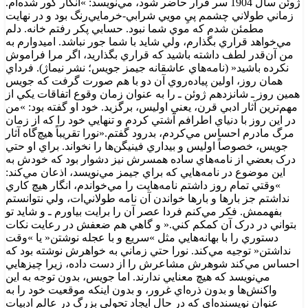
ژوئن سال 1904 سر قرار حاضر شود، مي‌نويسد: »انگار کور شده‌ام.
زماني طولاني چشمم پيِ مويي شرابي-خرمايي‌رنگ بود و در نهايت
مطمئن شدم که موي شما نبود. حسابي پکر رفتم خانه. دلم
مي‌خواهد قراري بگذارم، ولي شايد با شما جور نباشد. اميدوارم به
من آن‌قدر لطف داشته باشيد که قراري بگذاريد، اگر مرا فراموش
نکرده باشيد« (نامه‌هاي عاشقانه جيمز جويس؛ نشر نيماژ). فرداي
همان روز، اولين پياده‌روي آن دو با هم صورت گرفت که جويس
همين روز ـ شانزدهم ژوئن ـ را به عنوان زمان وقوع اتفاقات يکي از
مهم‌ترين آثار ادبي قرن، يعني اوليس، برگزيد. خود او گفته بود: »من
در اين روز با دنياي اطرافم آشتي کردم و تنهايي خود را که از زمان
مرگ مادرم احساس مي‌کردم، بدرود گفتم.«نورا تقريباً هيچ‌گاه آثار
جويس، خصوصاً اوليس و بيداري فينيگن‌ها را نخواند. براي او حتي
درک بعضي از نامه‌هاي ساده همسرش نيز دشوار بود که خودش به
اين موضوع در نامه‌هايي که براي جيمز مي‌نويسد، اذعان مي‌کند:
»وقتي تمام روز داشتم نامه‌هايت را مي‌خواندم، انگار هيچ کاري
نداشتم جز بارها و بارها خواندن آن نامه طولاني‌ات، ولي نتوانستم
بفهممش. فکر مي‌کنم فردا عصر آن را برايت بياورم ـ و شايد تو
بتواني در درک آن کمکم کني.« و گاهي هم ضعفش در رعايت نکات
دستوري را با بهانه‌هايي مثل »سريع و با عجله نوشتن« يا »وقت
نداشتن« توجيه مي‌کند. نورا حتي زماني به خواهرش نوشته بود که
احساس مي‌کند شوهرش مشاعرش را از دست داده، زيرا چيزهايي
مي‌نويسد که هيچ معنايي ندارند. اما جويس، بدون توجه به اين
واکنش‌ها و بدون ذره‌اي غرور، و بدون اينکه موقعيت خود را به
عنوان نويسنده‌اي که در حال ايجاد تحولي بزرگ در عالم ادبيات