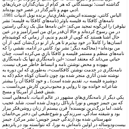
گذاشته است؛ نويسندگاني که هر کدام از بنيان‌گذاران جريان‌هاي
ادبي مهم و تأثيرگذار در عصر خود بوده‌اند.
الياس کانتي، نويسنده اتريشيِ بلغاري‌تبارِ برنده نوبل ادبيات 1981،
نامه‌هاي کافکا به فليسه باوئر (نامه‌هاي کافکا به فليسه؛ نشر
نيلوفر) را اين‌گونه تمجيد مي‌کند: »اين نامه‌ها مثل يک زندگي راستين
در من رسوخ کرده‌اند و حالا آن‌قدر براي من اسرارآميز و در عين
حال آشنا هستند که گويي از قديم و نديم، از زماني که کوشيده‌ام
انسان‌ها را کاملاً در خود بپذيرم تا هر بار از نو درک‌شان کنم، از آنِ
من بوده‌اند« (محاکمه ديگر؛ نشر نو). کانتي در ادامه، نقشي را که
نامه‌هاي منظم و مستمر فليسه و کافکا بازي مي‌کرده است، چنان
حياتي مي‌داند که معتقد است: »اين نامه‌نگاري تنها يک نامه‌نگاري
بيهوده و محض نوشتن نامه و انبساط خاطر صرف نيست.
نامه‌نگاري در خدمت نوشتن کافکاست«، به‌طوري که اين دوره به
نوشته شدن آثاري منجر شده بود چون داستان کوتاه حکم (که به
دوشيزه فليسه ب. تقديم شده است) ـ و خود کافکا آن را بيشتر
شاعرانه خوانده بود تا روايي و محبوب‌ترين کارش مي‌دانست ـ،
شش فصل از آمريکا و مسخ.
يکي ديگر از نامه‌نگاري‌هاي مشهور در عالم ادبيات، نامه‌هايي است
که بين جيمز جويس و نورا بارناکل ردوبدل شده است. شايد عجيب
باشد، اما بزرگ‌ترين نويسنده? قرن بيستم از زنان روشن‌فکر بيزار
بود و شيفته سادگي، سرزندگي و شوخ‌طبعي اين دختر بي‌خانمان
شهرستاني شده بود (زندگي جيمز جويس؛ نشر مرکز). جيمزِ
بيست‌ودوساله در اولين نامه‌اش به نورا، که نتوانسته بود در پانزدهم