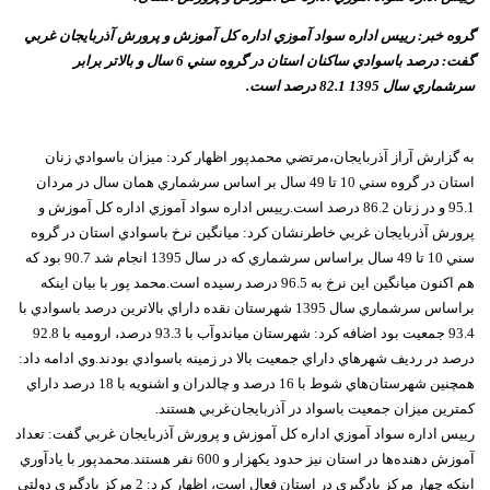
گروه خبر: رييس اداره سواد آموزي اداره کل آموزش و پرورش آذربايجان غربي
گفت: درصد باسوادي ساکنان استان در گروه سني 6 سال و بالاتر برابر
سرشماري سال 1395 82.1 درصد است.
به گزارش آراز آذربايجان،مرتضي محمدپور اظهار کرد: ميزان باسوادي زنان
استان در گروه سني 10 تا 49 سال بر اساس سرشماري همان سال در مردان
95.1 و در زنان 86.2 درصد است.رييس اداره سواد آموزي اداره کل آموزش و
پرورش آذربايجان غربي خاطرنشان کرد: ميانگين نرخ باسوادي استان در گروه
سني 10 تا 49 سال براساس سرشماري که در سال 1395 انجام شد 90.7 بود که
هم اکنون ميانگين اين نرخ به 96.5 درصد رسيده است.محمد پور با بيان اينکه
براساس سرشماري سال 1395 شهرستان نقده داراي بالاترين درصد باسوادي با
93.4 جمعيت بود اضافه کرد: شهرستان مياندوآب با 93.3 درصد، اروميه با 92.8
درصد در رديف شهرهاي داراي جمعيت بالا در زمينه باسوادي بودند.وي ادامه داد:
همچنين شهرستان‌هاي شوط با 16 درصد و چالدران و اشنويه با 18 درصد داراي
کمترين ميزان جمعيت باسواد در آذربايجان‌غربي هستند.
رييس اداره سواد آموزي اداره کل آموزش و پرورش آذربايجان غربي گفت: تعداد
آموزش دهنده‌ها در استان نيز حدود يکهزار و 600 نفر هستند.محمدپور با يادآوري
اينکه چهار مرکز يادگيري در استان فعال است، اظهار کرد: 2 مرکز يادگيري دولتي