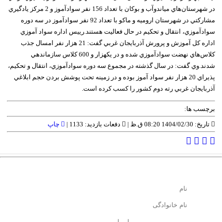
در شهرستان‌هاي مياندوآب و بوکان با تعداد 156 نفر سوادآموز و 2 مرکز يادگيري
مشارکتي در شهرستان اروميه و ماکو با تعداد 92 نفر سوادآموز در سه دوره
سوادآموزي، انتقال و تحکيم در حال فعاليت هستند.رييس اداره سواد آموزي
اداره کل آموزش و پرورش آذربايجان غربي گفت: 21 هزار نفر امسال جذب
کلاس‌هاي نهضت سوادآموزي شده و در يکهزار و 600 کلاس سازماندهي
شدند.وي گفت: در سال گذشته در مجموع سه دوره سوادآموزي، انتقال و تحکيم،
پذيراي 20 هزار نفر سواد آموز بوده و در زمينه تحت پوشش بردن حجم ابلاغي
آذربايجان غربي رته دوم کشور را کسب کرده است.
برچسب ها:
تاریخ: 1404/02/30 08:20 ق.ظ |
دفعات بازدید: 1133 |
چاپ