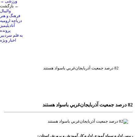
→ ورزشی
بازگشت ←
والیبال
فرهنگ و هنر
دریاچه ارومیه
آنادیلیمیز
پرونده
به قلم سردبیر
اخبار ویژه
82 درصد جمعيت آذربايجان‌غربي باسواد هستند
82 درصد جمعيت آذربايجان‌غربي باسواد هستند
رييس اداره سواد آموزي اداره کل آموزش و پرورش استان: