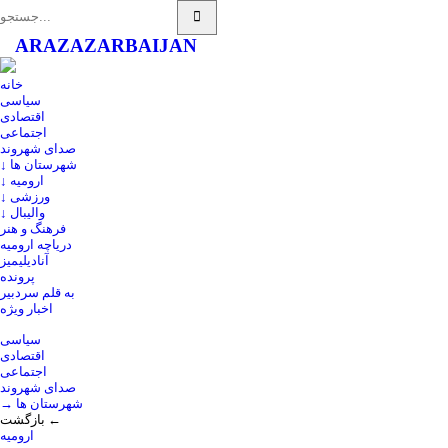
ARAZ
AZARBAIJAN
خانه
سیاسی
اقتصادی
اجتماعی
صدای شهروند
↓ شهرستان ها
↓ ارومیه
↓ ورزشی
↓ والیبال
فرهنگ و هنر
دریاچه ارومیه
آنادیلیمیز
پرونده
به قلم سردبیر
اخبار ویژه
سیاسی
اقتصادی
اجتماعی
صدای شهروند
→ شهرستان ها
بازگشت ←
ارومیه