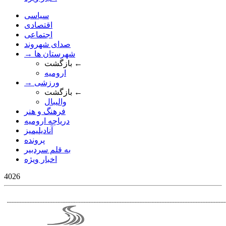
سیاسی
اقتصادی
اجتماعی
صدای شهروند
→ شهرستان ها
بازگشت ←
ارومیه
→ ورزشی
بازگشت ←
والیبال
فرهنگ و هنر
دریاچه ارومیه
آنادیلیمیز
پرونده
به قلم سردبیر
اخبار ویژه
4026