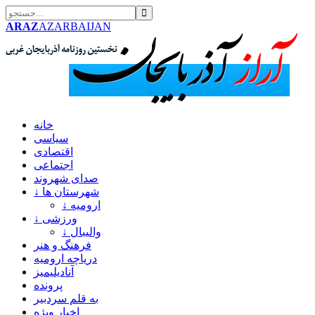
ARAZ
AZARBAIJAN
خانه
سیاسی
اقتصادی
اجتماعی
صدای شهروند
↓ شهرستان ها
↓ ارومیه
↓ ورزشی
↓ والیبال
فرهنگ و هنر
دریاچه ارومیه
آنادیلیمیز
پرونده
به قلم سردبیر
اخبار ویژه