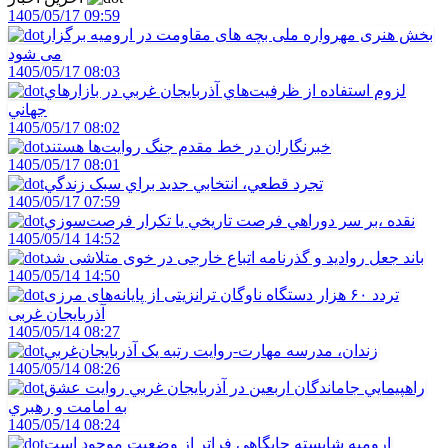
1405/05/17 09:59
بخش هنری مهرواره ملی بچه های مقاومت در ارومیه برگزار
می شود
1405/05/17 08:03
لزوم استفاده از ظرفيت‌هاي آذربايجان غربي در بازارهاي
جهاني
1405/05/17 08:02
خبرنگاران در خط مقدم جنگ روايت‌ها هستند
1405/05/17 08:01
تجرد قطعي، انتخابي جديد براي سبک زندگي
1405/05/17 07:59
نقده ،بر سر دوراهي فرصت تاريخي يا تکرار فرصت‌سوزي
1405/05/14 14:52
باند جعل روادید و گذرنامه اتباع خارجی در خوی متلاشی شد
1405/05/14 14:50
تردد ۶۰ هزار دستگاه ناوگان ترانزیتی از پایانه‌های مرزی
آذربایجان ‌غربی
1405/05/14 08:27
زندان، مدرسه مهارت-روايت رتبه يک آذربايجان‌غربي
1405/05/14 08:26
راهپيمايي جاماندگان اربعين در آذربايجان غربي روايت عشق
به امامت و رهبري
1405/05/14 08:24
اروميه شايسته جايگاهي فراتر از وضعيت موجود است