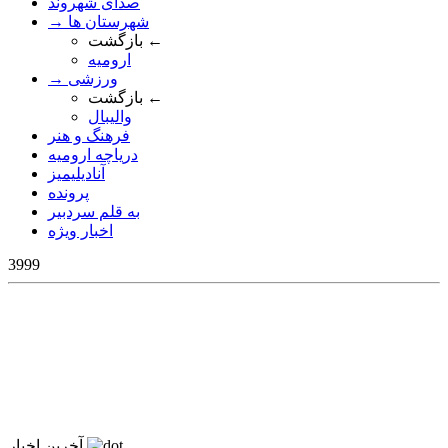
صدای شهروند
→ شهرستان ها
بازگشت ←
ارومیه
→ ورزشی
بازگشت ←
والیبال
فرهنگ و هنر
دریاچه ارومیه
آنادیلیمیز
پرونده
به قلم سردبیر
اخبار ویژه
3999
آخرین اخبار