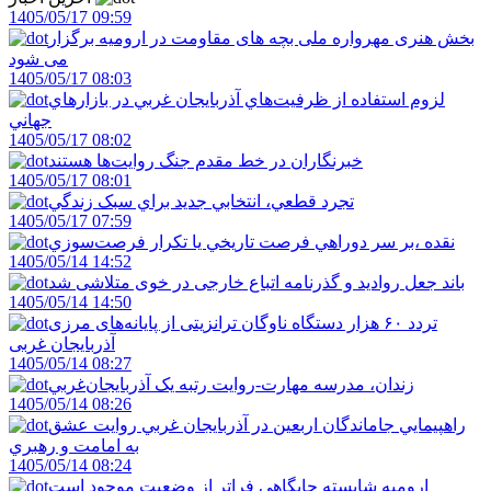
1405/05/17 09:59
بخش هنری مهرواره ملی بچه های مقاومت در ارومیه برگزار
می شود
1405/05/17 08:03
لزوم استفاده از ظرفيت‌هاي آذربايجان غربي در بازارهاي
جهاني
1405/05/17 08:02
خبرنگاران در خط مقدم جنگ روايت‌ها هستند
1405/05/17 08:01
تجرد قطعي، انتخابي جديد براي سبک زندگي
1405/05/17 07:59
نقده ،بر سر دوراهي فرصت تاريخي يا تکرار فرصت‌سوزي
1405/05/14 14:52
باند جعل روادید و گذرنامه اتباع خارجی در خوی متلاشی شد
1405/05/14 14:50
تردد ۶۰ هزار دستگاه ناوگان ترانزیتی از پایانه‌های مرزی
آذربایجان ‌غربی
1405/05/14 08:27
زندان، مدرسه مهارت-روايت رتبه يک آذربايجان‌غربي
1405/05/14 08:26
راهپيمايي جاماندگان اربعين در آذربايجان غربي روايت عشق
به امامت و رهبري
1405/05/14 08:24
اروميه شايسته جايگاهي فراتر از وضعيت موجود است