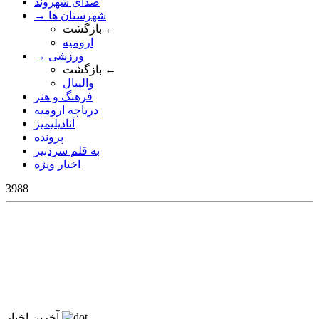
صدای شهروند
→ شهرستان ها
بازگشت ←
ارومیه
→ ورزشی
بازگشت ←
والیبال
فرهنگ و هنر
دریاچه ارومیه
آنادیلیمیز
پرونده
به قلم سردبیر
اخبار ویژه
3988
آخرین اخبار