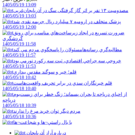
1405/05/19 13:09
مصدومیت ۱۳ نفر بر اثر گاز گرفتگی سگ در آذربایجان‌غربی
1405/05/19 13:03
پزشک متخلف در ارومیه ۷ میلیارد ریال جریمه نقدی شد
1405/05/19 12:00
ضرورت تسريع در ايجاد زيرساخت‌هاي مناسب براي رونق
گردشگري
1405/05/19 11:58
مطالبه‌گري رسانه‌هامسئولان را پاسخگوي مردم مي کند
1405/05/19 11:57
خروجي سه جراحي اقتصادي، ثبت سه رکورد تورمي بود
1405/05/19 11:53
قلم؛ خبر و سوگند مقدس بيداري
1405/05/18 10:42
قلم خبرنگاران سدي در برابر تحريف واقعيت‌هاست
1405/05/18 10:40
از احياي درياچه تا بحران پسماند؛ زنگ خطر براي زيست‌بوم
درياچه
1405/05/18 10:39
مردم ديگر توان خريد مرغ را ندارند
1405/05/18 10:36
با بال راستي¬ها و شجاعت¬ها
درباره آراز آذربایجان