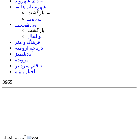
صدای شهروند
→ شهرستان ها
بازگشت ←
ارومیه
→ ورزشی
بازگشت ←
والیبال
فرهنگ و هنر
دریاچه ارومیه
آنادیلیمیز
پرونده
به قلم سردبیر
اخبار ویژه
3965
آخرین اخبار