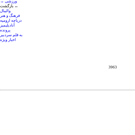
→ ورزشی
بازگشت ←
والیبال
فرهنگ و هنر
دریاچه ارومیه
آنادیلیمیز
پرونده
به قلم سردبیر
اخبار ویژه
3963