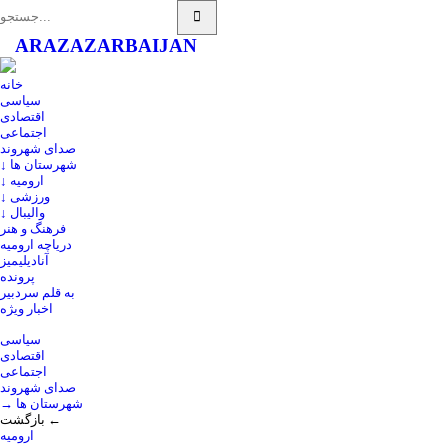
ARAZ
AZARBAIJAN
خانه
سیاسی
اقتصادی
اجتماعی
صدای شهروند
↓ شهرستان ها
↓ ارومیه
↓ ورزشی
↓ والیبال
فرهنگ و هنر
دریاچه ارومیه
آنادیلیمیز
پرونده
به قلم سردبیر
اخبار ویژه
سیاسی
اقتصادی
اجتماعی
صدای شهروند
→ شهرستان ها
بازگشت ←
ارومیه