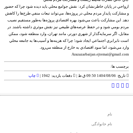
ارواحي در پايان خاطرنشان کرد: نقش جوامع محلي بايد ديده شود چرا که حضور
و مشارکت پايدار مردم محلي در پروژه‌ها، مي‌تواند تبعات منفي طرح‌ها را کاهش
دهد. اين مشارکت باعث مي‌شود بهره اقتصادي پروژه‌ها به‌طور مستقيم نصيب
مردم بومي شود و در حفظ عرصه‌هاي طبيعي نيز نقش موثري داشته باشند. در
مقابل، اگر سرمايه‌گذار از شهري دورتر، مانند تهران، وارد منطقه شود، ممکن
است نابرابري اجتماعي ايجاد شود؛ چرا که هزينه‌ها و آسيب‌ها به جامعه محلي
وارد مي‌شود، اما سود اقتصادي به خارج از منطقه مي‌رود.
Arazazarbaijan.ejtemai@gmail.com
برچسب ها:
تاریخ: 1404/08/06 09:50 ق.ظ |
دفعات بازدید: 1942 |
چاپ