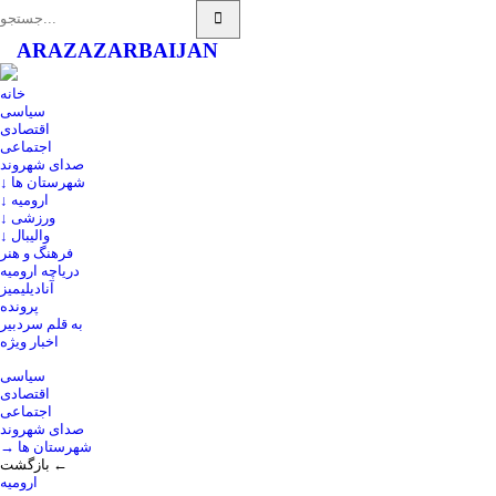
ARAZ
AZARBAIJAN
خانه
سیاسی
اقتصادی
اجتماعی
صدای شهروند
↓ شهرستان ها
↓ ارومیه
↓ ورزشی
↓ والیبال
فرهنگ و هنر
دریاچه ارومیه
آنادیلیمیز
پرونده
به قلم سردبیر
اخبار ویژه
سیاسی
اقتصادی
اجتماعی
صدای شهروند
→ شهرستان ها
بازگشت ←
ارومیه