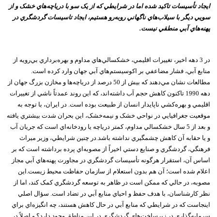
ايجاد تأسيسات تاکيد شده اما در شرايطي که از يک سو با درياچه‌هاي خشک و از
سويي ديگر با سيلاب‌هاي ناگهاني روبه‌رو هستيم، ايجاد تاسيسات گردشگري در
پهنه‌هاي آبي منطقي نيست.
در 3 دهه اخير، تغييرات اقليمي، خشکسالي‌هاي مداوم و بهره‌برداري بي‌رويه از
منابع آبي، فشار مضاعفي بر اکوسيستم‌هاي آبي جهان وارد کرده است.
مطالعات نشان مي‌دهند که بيش از 50 درصد از درياچه‌ها و مخازن بزرگ جهان از
دهه 1990 تاکنون کاهش حجم آب داشته‌اند، که اين روند عمدتاً ناشي از تغييرات
اقليمي و بهره‌کشي ناپايدار انسان از طبيعت بوده است. در ايران، با توجه به
موقعيت جغرافيايي در نواحي خشک و نيمه‌خشک، اين بحران شدت بيشتري يافته
و بعد از 5 سال خشکسالي مداوم، کمتر درياچه يا رودخانه‌اي است که جريان آب
و يا حقابه آن کاهش چشمگيري نداشته باشد.در چنين شرايطي، وزير ميراث
فرهنگي، گردشگري و صنايع دستي اخيراً از مصوبه‌اي پرده برداشته است که بر
اساس آن، استقرار هرگونه تأسيسات گردشگري در مجاورت پهنه‌هاي آبي مجاز
اعلام شده است؛ آن هم بدون استعلام از سازمان حفاظت محيط زيست.اين
مصوبه، در حالي که ممکن است در ظاهر به توسعه گردشگري کمک کند، اما از
نظر کارشناسان، با هدف حفظ و احياي منابع آبي در تضاد است. سؤال اصلي
اينجاست که در شرايطي که منابع آبي در حال کاهش هستند، چه انگيزه‌اي براي
سرمايه‌گذاري در زيرساخت‌هاي گردشگري در اين مناطق وجود دارد؟ و اصلاً در