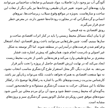
آلودگي آب نيز وجود دارد؛ فاضلاب، مواد شيميايي و ضايعات ساختماني مي‌توانند
وارد پهنه‌هاي آبي شوند. تغيير جريان طبيعي رودخانه‌ها نيز يکي ديگر از تبعات اين
ساخت و سازهاست. به‌ويژه در مواقع وقوع سيلاب، زيرساخت‌ها، نيروهاي
انساني و گردشگراني که در مجاورت رودخانه‌ها حضور دارند، در معرض خطر
جدي قرار مي‌گيرند.
رونق اقتصادي به چه قيمتي؟
او با بيان اينکه مسائل محيط زيستي را بايد در کنار اثرات اقتصادي ساخت و
سازها ببينيم، گفت: چنين طرح‌هايي مي‌توانند باعث رونق اقتصادي، ايجاد اشتغال
و فراهم شدن فرصت‌هاي درآمدزايي در منطقه شوند. اما اگر توسعه به شکل
غير اصولي و نادرست انجام شود، همان‌طور که پيش‌تر اشاره شد، فشار
بيشتري بر منابع طبيعي وارد مي‌کند و هزينه‌هايي ناشي از تخريب محيط زيست
ايجاد مي‌کند که در نهايت ارزش اقتصادي حاصل از پروژه را تحت تأثير قرار
مي‌دهد. به عبارت ديگر، اگر محل استقرار طرح گردشگري مناسب انتخاب نشود،
نه تنها منفعت اقتصادي به همراه نخواهد داشت، بلکه مي‌تواند زيان‌آور نيز باشد.
کارشناس مديريت زيست‌بوم‌هاي تالابي با اشاره به راهکارها توضيح داد: راهکار
مقابله با اين مسائل، حرکت به سمت گردشگري مسئولانه و جامعه‌محور است،
به‌گونه‌اي که محيط زيست حفظ شود و سود آن براي مردم محلي نيز تأمين شود.
نمونه‌هاي موفق چنين رويکردي شامل اکوتوريسم، گردشگري سبز و پروژه‌هاي
مشابه است.
جاي خالي نظارت محيط زيست و مشارکت مردم محلي