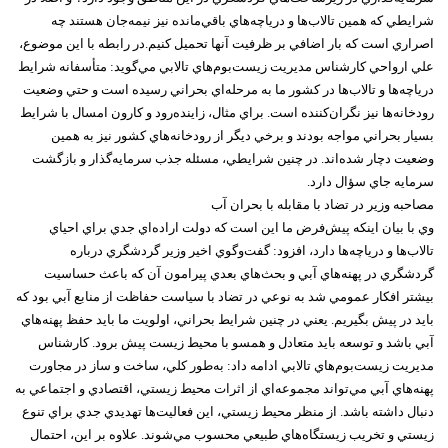
شرايطي که همين تالاب‌ها و درياچه‌هاي باقي‌مانده نيز نيمه‌جان هستند چه
اصراري است که بار اضافي بر ظرفيت آنها تحميل کنيم.در رابطه با اين موضوع،
علي ارواحي کارشناس مديريت زيست‌بوم‌هاي تالابي مي‌گويد: متأسفانه شرايط
درياچه‌ها و تالاب‌ها در کشور ما به مرحله‌اي بحراني رسيده است و حتي وضعيت
رودخانه‌ها نيز نگران‌کننده است. براي مثال، زاينده‌رود و کارون امسال با شرايط
بسيار بحراني مواجه بودند و برخي ديگر از رودخانه‌هاي کشور نيز به همين
وضعيت دچار شده‌اند. در چنين شرايطي، مسئله جذب سرمايه‌گذار و بازگشت
سرمايه جاي سؤال دارد.
مصاحبه وزير در تضاد با مقابله با بحران آب
وي با بيان اينکه پيش‌فرض ما اين است که دولت اراده‌اي جدي براي احياي
تالاب‌ها و درياچه‌ها دارد، افزود: گفت‌وگوي اخير وزير گردشگري درباره
گردشگري در پهنه‌هاي آبي و بحث‌هاي بعدي پيرامون آن که باعث حساسيت
بيشتر افکار عمومي شد به نوعي در تضاد با سياست حفاظت از منابع آبي بود که
بايد در پيش بگيريم. يعني در چنين شرايط بحراني، اولويت ما بايد حفظ پهنه‌هاي
آبي باشد و توسعه بايد متعادل و همسو با محيط زيست پيش برود. کارشناس
مديريت زيست‌بوم‌هاي تالابي ادامه داد: به‌طور کلي، ساخت و ساز در مجاورت
پهنه‌هاي آبي مي‌تواند مجموعه‌اي از اثرات محيط زيستي، اقتصادي و اجتماعي به
دنبال داشته باشد. از منظر محيط زيستي، اين فعاليت‌ها تهديدي جدي براي تنوع
زيستي و تخريب زيستگاه‌هاي طبيعي محسوب مي‌شوند. علاوه بر اين، احتمال