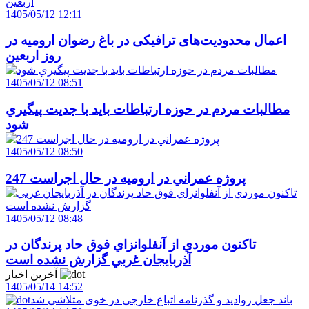
1405/05/12 12:11
اعمال محدودیت‌های ترافیکی در باغ رضوان ارومیه در
روز اربعین
1405/05/12 08:51
مطالبات مردم در حوزه ارتباطات بايد با جديت پيگيري
شود
1405/05/12 08:50
247 پروژه عمراني در اروميه در حال اجراست
1405/05/12 08:48
تاکنون موردي از آنفلوانزاي فوق حاد پرندگان در
آذربايجان غربي گزارش نشده است
آخرین اخبار
1405/05/14 14:52
باند جعل روادید و گذرنامه اتباع خارجی در خوی متلاشی شد