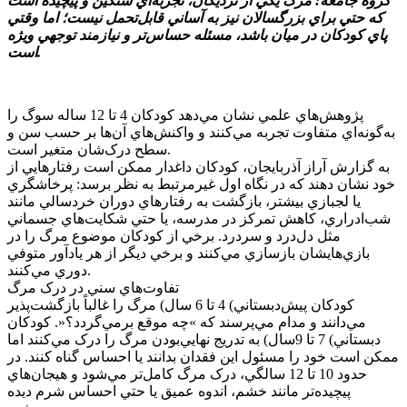
گروه جامعه: مرگ يکي از نزديکان، تجربه‌اي سنگين و پيچيده است
که حتي براي بزرگسالان نيز به آساني قابل‌تحمل نيست؛ اما وقتي
پاي کودکان در ميان باشد، مسئله حساس‌تر و نيازمند توجهي ويژه
است.
پژوهش‌هاي علمي نشان مي‌دهد کودکان 4 تا 12 ساله سوگ را
به‌گونه‌اي متفاوت تجربه مي‌کنند و واکنش‌هاي آن‌ها بر حسب سن و
سطح درک‌شان متغير است.
به گزارش آراز آذربايجان، کودکان داغدار ممکن است رفتارهايي از
خود نشان دهند که در نگاه اول غيرمرتبط به نظر برسد: پرخاشگري
يا لجبازي بيشتر، بازگشت به رفتارهاي دوران خردسالي مانند
شب‌ادراري، کاهش تمرکز در مدرسه، يا حتي شکايت‌هاي جسماني
مثل دل‌درد و سردرد. برخي از کودکان موضوع مرگ را در
بازي‌هايشان بازسازي مي‌کنند و برخي ديگر از هر يادآور متوفي
دوري مي‌کنند.
تفاوت‌هاي سني در درک مرگ
کودکان پيش‌دبستاني) 4 تا 6 سال) مرگ را غالباً بازگشت‌پذير
مي‌دانند و مدام مي‌پرسند که »چه موقع برمي‌گردد؟«. کودکان
دبستاني) 7 تا 9سال) به تدريج نهايي‌بودن مرگ را درک مي‌کنند اما
ممکن است خود را مسئول اين فقدان بدانند يا احساس گناه کنند. در
حدود 10 تا 12 سالگي، درک مرگ کامل‌تر مي‌شود و هيجان‌هاي
پيچيده‌تر مانند خشم، اندوه عميق يا حتي احساس شرم ديده