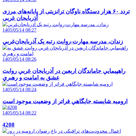
تردد ۶۰ هزار دستگاه ناوگان ترانزیتی از پایانه‌های مرزی
آذربایجان ‌غربی
1405/05/14 08:27
زندان، مدرسه مهارت-روايت رتبه يک آذربايجان‌غربي
1405/05/14 08:26
راهپيمايي جاماندگان اربعين در آذربايجان غربي روايت
عشق به امامت و رهبري
1405/05/14 08:24
اروميه شايسته جايگاهي فراتر از وضعيت موجود است
1405/05/14 08:22
4208