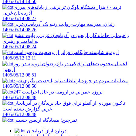
1405/05/14 14:50
تردد ۶۰ هزار دستگاه ناوگان ترانزیتی از پایانه‌های مرزی
آذربایجان ‌غربی
1405/05/14 08:27
زندان، مدرسه مهارت-روايت رتبه يک آذربايجان‌غربي
1405/05/14 08:26
راهپيمايي جاماندگان اربعين در آذربايجان غربي روايت عشق
به امامت و رهبري
1405/05/14 08:24
اروميه شايسته جايگاهي فراتر از وضعيت موجود است
1405/05/12 12:11
اعمال محدودیت‌های ترافیکی در باغ رضوان ارومیه در روز
اربعین
1405/05/12 08:51
مطالبات مردم در حوزه ارتباطات بايد با جديت پيگيري شود
1405/05/12 08:50
247 پروژه عمراني در اروميه در حال اجراست
1405/05/12 08:48
تاکنون موردي از آنفلوانزاي فوق حاد پرندگان در آذربايجان
غربي گزارش نشده است
1405/05/12 08:48
تمرچين؛ ميعادگاه اربعين حسيني
درباره آراز آذربایجان