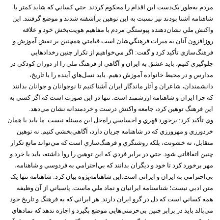
مردم به‌طور يک‌دست اين اقدام را محکوم کردند. حتي کساني که شايد کمتر با
شاهنامه آشنا بودند نيز نسبت به اين توهين برآشفته شدند و موضع گرفتند. اين
واکنش ملي نشان‌دهنده پيوستگي مردم با مفاهيم هويت‌بخش خود و علاقه
روزافزون آنان به ميراث فرهنگي‌شان است.قيامتي همچنين بر نقش آموزش و
فرهنگ‌سازي تأکيد کرد و گفت: اگر مي‌خواهيم از تکرار چنين رخدادهايي
جلوگيري کنيم، بايد عشق به ايران و آگاهي از فرهنگ ملي را از دوران کودکي در
مدارس و در محيط خانواده آموزش دهيم. بايد نسل‌هاي آينده را با تاريخ،
دانشمندان، شاعران و آثار ماندگار ايران آشنا کنيم تا نوجوانان و جوانان بدانند
که چرا ايران و شاهنامه ارزشمند است. تنها در اين صورت است که اگر کسي به
اين فرهنگ توهين کرد، جامعه واکنش درست و خردمندانه نشان مي‌دهد.
وي تأکيد کرد: برخورد قهري و احساسي راه‌حل اين مسئله نيست. ما بايد با همان
خردورزي و مهرورزي که در شاهنامه جريان دارد، آگاهي‌بخشي کنيم. نه توهين
متقابل، نه خشونت، بلکه روشنگري و فرهنگ‌سازي است که مي‌تواند مانع تکرار
چنين اتفاقاتي شود. حتي در برابر فردي که اين توهين را روا داشته، بايد با خرد و
مهر برخورد کرد تا خود و ديگران بدانند که بي‌احترامي به فردوسي و شاهنامه،
بي‌احترامي به ايران و ايراني است.اين شاهنامه‌پژوه بيان کرد: شاهنامه تنها يک
متن ادبي نيست؛ شناسنامه ايرانيان و نماد ملي ماست. پاسباني از آن وظيفه
همه کساني است که دل در گرو ايران دارند. هر ايراني که به فرهنگ و تاريخ خود
مي‌بالد بايد در برابر چنين بي‌حرمتي‌هايي موضع بگيرد و اجازه ندهد که نمادهاي