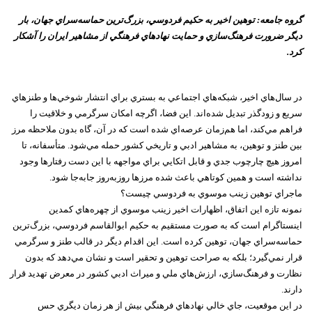
گروه جامعه: توهين اخير به حکيم فردوسي، بزرگ‌ترين حماسه‌سراي جهان، بار
ديگر ضرورت فرهنگ‌سازي و حمايت نهادهاي فرهنگي از مشاهير ايران را آشکار
کرد.
در سال‌هاي اخير، شبکه‌هاي اجتماعي به بستري براي انتشار شوخي‌ها و طنزهاي
سريع و زودگذر تبديل شده‌اند. اين فضا، اگرچه امکان سرگرمي و خلاقيت را
فراهم مي‌کند، اما هم‌زمان عرصه‌اي شده است که در آن، گاه بدون ملاحظه مرز
بين طنز و توهين، به مشاهير ادبي و تاريخي کشور حمله مي‌شود. متأسفانه، تا
امروز هيچ چارچوب جدي و قابل اتکايي براي مواجهه با اين دست رفتارها وجود
نداشته است و همين کوتاهي باعث شده مرزها روزبه‌روز جابه‌جا شود.
ماجراي توهين زينب موسوي به فردوسي چيست؟
نمونه تازه اين اتفاق، اظهارات اخير زينب موسوي از چهره‌هاي کمدين
اينستاگرام است که به صورت مستقيم به حکيم ابوالقاسم فردوسي، بزرگ‌ترين
حماسه‌سراي جهان، توهين کرده است. اين اقدام ديگر در قالب طنز و سرگرمي
قرار نمي‌گيرد؛ بلکه به صراحت توهين و تحقير است و نشان مي‌دهد که بدون
نظارت و فرهنگ‌سازي، ارزش‌هاي ملي و ميراث ادبي کشور در معرض تهديد قرار
دارند.
در اين موقعيت، جاي خالي نهادهاي فرهنگي بيش از هر زمان ديگري حس