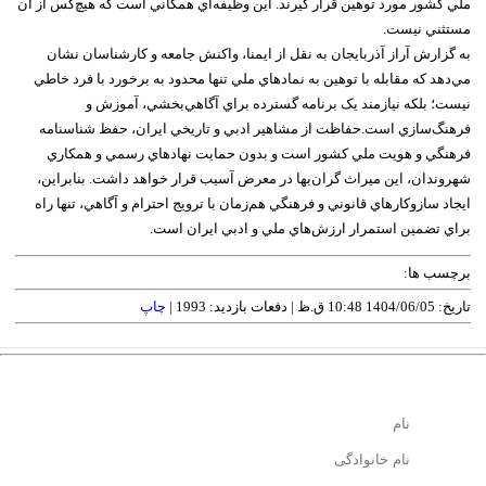
ملي کشور مورد توهين قرار گيرند. اين وظيفه‌اي همگاني است که هيچ‌کس از آن
مستثني نيست.
به گزارش آراز آذربايجان به نقل از ايمنا، واکنش جامعه و کارشناسان نشان
مي‌دهد که مقابله با توهين به نمادهاي ملي تنها محدود به برخورد با فرد خاطي
نيست؛ بلکه نيازمند يک برنامه گسترده براي آگاهي‌بخشي، آموزش و
فرهنگ‌سازي است.حفاظت از مشاهير ادبي و تاريخي ايران، حفظ شناسنامه
فرهنگي و هويت ملي کشور است و بدون حمايت نهادهاي رسمي و همکاري
شهروندان، اين ميراث گران‌بها در معرض آسيب قرار خواهد داشت. بنابراين،
ايجاد سازوکارهاي قانوني و فرهنگي هم‌زمان با ترويج احترام و آگاهي، تنها راه
براي تضمين استمرار ارزش‌هاي ملي و ادبي ايران است.
برچسب ها:
تاریخ: 1404/06/05 10:48 ق.ظ |
دفعات بازدید: 1993 |
چاپ