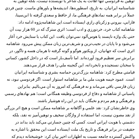
توهين به فردوسي تنها اهانت به يک شاعر يا نويسنده نيست، بلکه توهين به
شناسنامه ايرانيان، به تاريخ، اسطوره‌ها، انديشه‌ها و باورهاي ماست. چنين فردي
عملاً در برابر همه نمادهاي فرهنگي ما، از حافظ و سعدي گرفته تا ابن‌سينا،
فارابي، بيروني و زکرياي رازي ايستاده است.اين شاهنامه‌پژوه ادامه داد:
شاهنامه کتاب خرد، خردورزي و ادب است؛ اثري سترگ که در 60 هزار بيت آن
حتي يک واژه ناپسند يا هوس‌آلود نمي‌توان يافت. اين کتاب با ستايش خرد آغاز
مي‌شود و تا پايان در نجيب‌ترين و شريف‌ترين زبان ممکن پيش مي‌رود. شاهنامه
اثري است که جهانيان، از ويکتور هوگو و گوته گرفته تا هرمان هسه و تاگور، در
برابرش سر تعظيم فرود آورده‌اند. اما تأسف‌بار است که در داخل کشور، کساني
با سخنان نسنجيده و نابخردانه، اين گنجينه ملي را هدف قرار مي‌دهند.
قيامتي مطرح کرد: شاهنامه بزرگ‌ترين حماسه بشري و شناسنامه ايرانيان
است. عمود خيمه هويت ملي ما بر شاهنامه استوار است. اگر فردوسي نبود، نه
زبان فارسي باقي مي‌ماند و نه فرهنگي که امروز به آن مي‌باليم. بنابراين
پاسباني از شاهنامه و دفاع از فردوسي وظيفه همگاني است؛ هم نهادهاي رسمي
و فرهنگي و هم مردم و نخبگان بايد در اين راه هوشيار باشند.
وي خاطرنشان کرد: نقد علمي و آگاهانه بر شاهنامه ممکن است و هيچ اثر بزرگي
از نقد مصون نيست، اما استفاده از واژگان سخيف و توهين‌آميز نه نقد، بلکه
دشمني با هويت ايراني است. کسي که چنين جسارتي مي‌کند بايد بداند در
حقيقت در برابر فرهنگ و تاريخ يک ملت ايستاده است.اين محقق با اشاره به
واکنش گسترده جامعه نسبت به اظهارات اخير بيان کرد: خوشبختانه ديدم که