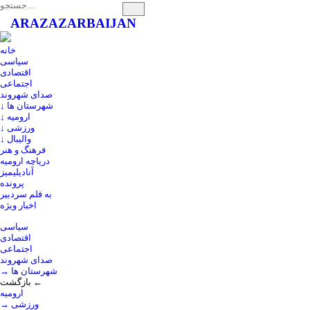
ARAZ
AZARBAIJAN
خانه
سیاسی
اقتصادی
اجتماعی
صدای شهروند
↓ شهرستان ها
↓ ارومیه
↓ ورزشی
↓ والیبال
فرهنگ و هنر
دریاچه ارومیه
آنادیلیمیز
پرونده
به قلم سردبیر
اخبار ویژه
سیاسی
اقتصادی
اجتماعی
صدای شهروند
→ شهرستان ها
بازگشت ←
ارومیه
→ ورزشی