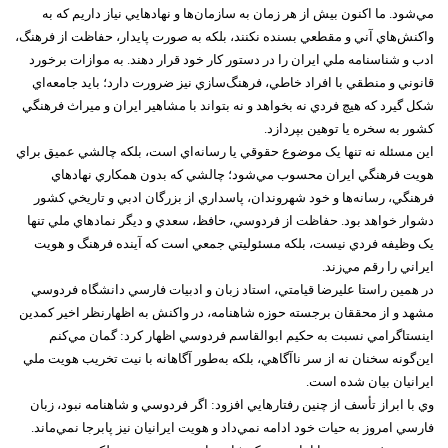
مي‌شود. ما اکنون بيش از هر زمان به سازمان‌ها و نهادهايي نياز داريم که به
واکنش‌هاي آني و مقطعي بسنده نکنند، بلکه به صورت پايدار، حفاظت از فرهنگ،
ادب و شناسنامه ملي ايران را در دستور کار خود قرار دهند. به موازات برخورد
قانوني و منطقي با افراد خاطي، فرهنگ‌سازي نيز ضرورت دارد؛ بايد جامعه‌اي
شکل گيرد که هيچ فردي نه بخواهد و نه بتواند با مشاهير ايران و ميراث فرهنگي
کشور به سخره يا توهين بپردازد.
اين مسئله نه تنها يک موضوع حقوقي يا رسانه‌اي است، بلکه چالشي عميق براي
هويت فرهنگي ايران محسوب مي‌شود؛ چالشي که بدون همکاري نهادهاي
فرهنگي، رسانه‌ها و خود شهروندان، پاسداري از بزرگان ادبي و تاريخي کشور
دشوار خواهد بود. حفاظت از فردوسي، حافظ، سعدي و ديگر نمادهاي ملي تنها
يک وظيفه فردي نيست، بلکه مسئوليتي جمعي است که آينده فرهنگ و هويت
ايراني را رقم مي‌زند.
در همين راستا عليرضا قيامتي، استاد زبان و ادبيات فارسي دانشگاه فردوسي
مشهد و از محققان برجسته حوزه شاهنامه، در واکنش به اظهارنظر اخير کمدين
اينستاگرامي نسبت به حکيم ابوالقاسم فردوسي اظهار کرد: گمان مي‌کنم
اين‌گونه سخنان نه از سر ناآگاهي، بلکه به‌طور آگاهانه با نيت تخريب هويت ملي
ايرانيان بيان شده است.
وي با ابراز تأسف از چنين رفتارهايي افزود: اگر فردوسي و شاهنامه نبود، زبان
فارسي امروز به حيات خود ادامه نمي‌داد و هويت ايرانيان نيز پابرجا نمي‌ماند.