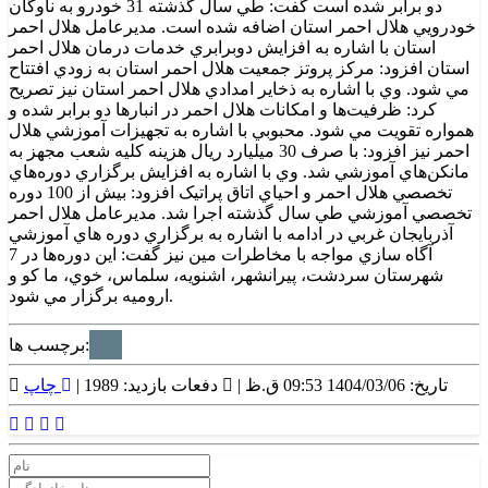
دو برابر شده است گفت: طي سال گذشته 31 خودرو به ناوگان
خودرويي هلال احمر استان اضافه شده است. مديرعامل هلال احمر
استان با اشاره به افزايش دوبرابري خدمات درمان هلال احمر
استان افزود: مرکز پروتز جمعيت هلال احمر استان به زودي افتتاح
مي شود. وي با اشاره به ذخاير امدادي هلال احمر استان نيز تصريح
کرد: ظرفيت‌ها و امکانات هلال احمر در انبارها دو برابر شده و
همواره تقويت مي شود. محبوبي با اشاره به تجهيزات آموزشي هلال
احمر نيز افزود: با صرف 30 ميليارد ريال هزينه کليه شعب مجهز به
مانکن‌هاي آموزشي شد. وي با اشاره به افزايش برگزاري دوره‌هاي
تخصصي هلال احمر و احياي اتاق پراتيک افزود: بيش از 100 دوره
تخصصي آموزشي طي سال گذشته اجرا شد. مديرعامل هلال احمر
آذربايجان غربي در ادامه با اشاره به برگزاري دوره هاي آموزشي
آگاه سازي مواجه با مخاطرات مين نيز گفت: اين دوره‌ها در 7
شهرستان سردشت، پيرانشهر، اشنويه، سلماس، خوي، ما کو و
اروميه برگزار مي شود.
برچسب ها:
تاریخ: 1404/03/06 09:53 ق.ظ |
دفعات بازدید: 1989 |
چاپ