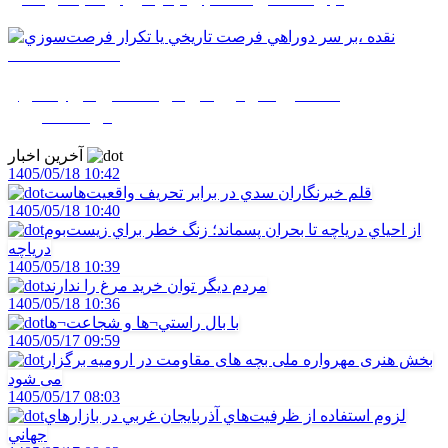
1405/05/17 07:59
نقده ،بر سر دوراهي فرصت تاريخي يا تکرار
فرصت‌سوزي
آخرین اخبار
1405/05/18 10:42
قلم خبرنگاران سدي در برابر تحريف واقعيت‌هاست
1405/05/18 10:40
از احياي درياچه تا بحران پسماند؛ زنگ خطر براي زيست‌بوم
درياچه
1405/05/18 10:39
مردم ديگر توان خريد مرغ را ندارند
1405/05/18 10:36
با بال راستي¬ها و شجاعت¬ها
1405/05/17 09:59
بخش هنری مهرواره ملی بچه های مقاومت در ارومیه برگزار
می شود
1405/05/17 08:03
لزوم استفاده از ظرفيت‌هاي آذربايجان غربي در بازارهاي
جهاني