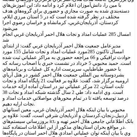
با مين را، دانش‌آموزان اعلام کرد و ادامه داد: اين آموزش‌هاي
دسته‌بندي شده به صورت مجازي و حضوري براي گروه‌هاي هدف
مختلف در نظر گرفته شده است که در 5 استان مرزي ايلام،
کردستان، آذربايجان‌غربي، کرمانشاه و خراسان رضوي اجرا
مي‌شود
امسال 285 عمليات امداد و نجات هلال احمر آذربايجان غربي انجام
شد
مديرعامل جمعيت هلال احمر آذربايجان غربي گفت: از ابتداي
امسال تاکنون 285مورد عمليات امداد و نجات شامل 155 مورد
حوادث ترافيکي و 66 مراجعه حضوري به مراکز عملياتي ثبت شده
است. حميد محبوبي 5 خرداد در نشست خبري با اصحاب رسانه که
با حضور طباطبايي، سرپرست اداره کل عمليات و برنامه‌هاي
بشردوستانه بين المللي جمعيت هلال احمر کشور در هتل آرياي
اروميه برگزار شد، گفت: علاوه بر فعاليت 21 پايگاه امداد و نجات
ثابت استان، 22 مرکز عملياتي نيز در استان آماده ارائه خدمات
است. وي ادامه داد: طي 2 سال گذشته شبکه امداد و نجات 38
درصد توسعه يافته تا در تمام محورهاي مواصلاتي خدمات امداد و
نجات ارايه دهيم.
محبوبي با بيان اينکه هلال احمر آذربايجان غربي، معين استانهاي
اردبيل،زنجان،کردستان و آذربايجان شرقي است، گفت: علاوه بر
بروزرساني سيستم‌هاي ict، بانک اطلاعاتي جامعي هلال احمر تهيه و
در مواقع بحران استان‌هاي مذکور از اين اطلاعات استفاده کنند.
وي با بيان اينکه توان عملياتي امدادي هلال احمر استان در پايگاه‌ها