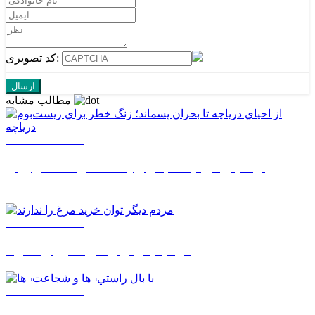
کد تصویری:
مطالب مشابه
1405/05/18 10:40
از احياي درياچه تا بحران پسماند؛ زنگ خطر براي
زيست‌بوم درياچه
1405/05/18 10:39
مردم ديگر توان خريد مرغ را ندارند
1405/05/18 10:36