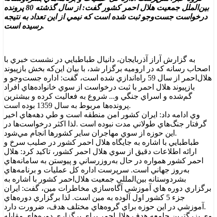
بين‌الملل جمعيت هلال احمر کشور گفت: از سال گذشته 80 پرونده
درخواست جست‌وجو ثبت شده است که نيمي از اين تعداد به نتيجه
رسيده است.
به گزارش آراز آذربايجان، دانيال طباطبايي در نشست خبري با
اصحاب رسانه که در اروميه برگزار شد، با بيان اين‌که بخش بازپيوند
هلال‌احمر از سال 59 راه‌اندازي شده است، گفت: اداره جست‌وجو و
بازپيوند هلال احمر با ثبت درخواست از سوي خانواده‌هاي افراد
گم‌شده و اسراي جنگي و... شروع به فعاليت کرده و بيشترين
پرونده‌ها مربوط به سال 1359 بوده است.
وي ادامه داد: ايران کشور امن منطقه است و طي دهه‌هاي اخير
گرفتار جنگ‌هاي طولاني مدت نبوده است .لذا اکثر درخواست‌ها در
اين حوزه از سوي مهاجران ساير کشورها انجام مي‌شود.
طباطبايي با اشاره به جايگاه هلال احمر کشور در صليب سرخ و
ارائه اطلاعات دقيق از سوي هلال احمر کشور، تاکيد کرد: هلال
احمر کشور همواره در حال به‌روزرساني و پيوستن به سامانه‌هاي
به‌روز جهاني است. سرپرست اداره کل عمليات و برنامه‌هاي
بشردوستانه بين‌المللي جمعيت هلال‌احمر کشور با اشاره به
برگزاري دوره هاي آموزشي آگاه‌سازي مخاطرات مين، گفت: ايران
جزء 5 کشور اول آلوده به مين است. لذا برگزاري دوره‌هاي
آموزشي در اين حوزه براي گروه‌هاي مختلف هدف، ضرورت دارد.
وي بزرگترين جامعه هدف هلال‌احمر براي برگزاري دوره‌هاي مقابله