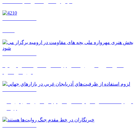
با بال راستي¬ها و شجاعت¬ها
1405/05/18 10:33
4210
1405/05/17 09:59
بخش هنری مهرواره ملی بچه های مقاومت در ارومیه
برگزار می شود
1405/05/17 08:03
لزوم استفاده از ظرفيت‌هاي آذربايجان غربي در بازارهاي
جهاني
1405/05/17 08:02