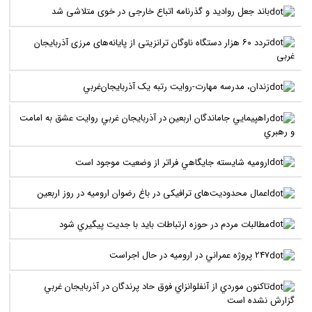
باند جعل روادید و گذرنامه اتباع خارجی در خوی متلاشی شد
تردد ۶۰ هزار دستگاه ناوگان ترانزیتی از پایانه‌های مرزی آذربایجان
‌غربی
زندان، مدرسه مهارت-روايت رتبه يک آذربايجان‌غربي
راهپيمايي جاماندگان اربعين در آذربايجان غربي روايت عشق به امامت
و رهبري
اروميه شايسته جايگاهي فراتر از وضعيت موجود است
اعمال محدودیت‌های ترافیکی در باغ رضوان ارومیه در روز اربعین
مطالبات مردم در حوزه ارتباطات بايد با جديت پيگيري شود
247 پروژه عمراني در اروميه در حال اجراست
تاکنون موردي از آنفلوانزاي فوق حاد پرندگان در آذربايجان غربي
گزارش نشده است