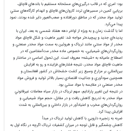
بود؛ امري که در قالب درگيري‌هاي مسلحانه مستقيم با باندهاي قاچاق،
برپايي کمين در مسيرهاي تردد کاروان‌هاي قاچاق و انهدام کارگاه‌هاي سنتي
توليد مواد مخدر که در مناطق دورافتاده و صعب‌العبور داير شده بودند، نمود
پيدا مي‌کرد.
اما با گذشت زمان و به ويژه از اواخر دهه هفتاد شمسي به بعد، ايران با
پديده‌اي جديد و پيچيده‌تر مواجه شد: تغيير ماهيت و شکل قاچاق مواد
مخدر از مواد سنتي مانند ترياک و هروئين به سمت مواد مخدر صنعتي و
روان‌گردان‌هاي شيميايي، به خصوص ماده مخدر مت‌آمفتامين که در
اصطلاح عاميانه به »شيشه« معروف است. اين تحول اساسي در ساختار و
ماهيت قاچاق مواد مخدر، نتيجه فشارهاي فزاينده و رو به افزايش
بين‌المللي بر مزارع وسيع زير کشت خشخاش در کشور افغانستان و
همچنين سودآوري و جذابيت اقتصادي بسيار بالاتر توليد و فروش مواد
مخدر صنعتي در مقايسه با مواد سنتي بود.
در نتيجه اين تغيير پارادايم، سهم ترياک در بازار سياه معاملات غيرقانوني
مواد مخدر به تدريج کاهش يافت و در مقابل، حجم مواد شيميايي و
روان‌گردان‌هاي مخرب و اعتيادآور در بازار داخلي و بين‌المللي به شدت
افزايش پيدا کرد.
ضربه به زنجيره دارويي با کاهش توليد ترياک در مبدأ
کاهش چشمگير و قابل توجه در ميزان کشفيات ترياک اگرچه در نگاه اول به