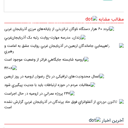
مطالب مشابه
تردد ۶۰ هزار دستگاه ناوگان ترانزیتی از پایانه‌های مرزی آذربایجان ‌غربی
زندان، مدرسه مهارت-روايت رتبه يک آذربايجان‌غربي
راهپيمايي جاماندگان اربعين در آذربايجان غربي روايت عشق به امامت و
رهبري
اروميه شايسته جايگاهي فراتر از وضعيت موجود است
4208
اعمال محدودیت‌های ترافیکی در باغ رضوان ارومیه در روز اربعین
مطالبات مردم در حوزه ارتباطات بايد با جديت پيگيري شود
247 پروژه عمراني در اروميه در حال اجراست
تاکنون موردي از آنفلوانزاي فوق حاد پرندگان در آذربايجان غربي گزارش
نشده است
آخرین اخبار