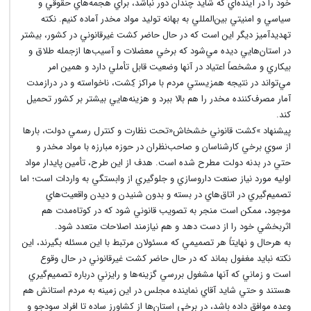
خود را در آينده‌اي که شايد چندان دور نباشد، براي هجمه‌هاي حقوقي و
سياسي و امنيتي بين‌المللي به بهانه توليد مواد مخدر آماده کنيم. نکته
تهديدآميز ديگر اين است که در حال حاضر کشت غيرقانوني در کشور، بيشتر
در استان‌هايي ديده مي‌شود که برخي معضلات و آسيب‌ها ازجمله طلاق و
بيکاري و مشخصاً اعتياد در آنها وضعيت قابل تأملي دارد و همين امر
مي‌تواند در نتيجه همزيستي مردم با مراکز کِشت، ناخواسته و در درازمدت
آمار مصرف‌کننده مخدر را هم بالا ببرد و هزينه‌هايي بيشتر بر کشور تحميل
کند.
پيشنهاد »کشت قانوني خشخاش«تحت نظارت و کنترل رسمي دولت، بارها
از سوي برخي کارشناسان و صاحب‌نظران در حوزه مبارزه با مواد مخدر و
حتي در بدنه دولت مطرح شده است. هدف از اين طرح، تأمين پايدار مواد
اوليه مورد نياز صنعت داروسازي و جلوگيري از وابستگي به واردات است؛ اما
تصميم‌گيري در اتاق‌هاي در بسته و بدون شنيدن و ديدن واقعيت‌هاي
موجود، ممکن است منجر به تصويب قانوني شود که در کوتاه‌مدت هم
اثربخشي خود را از دست دهد و هم نيازمند اصلاحات متعدد شود.
به هرحال و نهايتاً هر تصميمي که مسئولان مرتبط با اين مسئله بگيرند، اين
نکته نبايد مغفول بماند که در حال حاضر کشت غيرقانوني در حال وقوع
است و زماني که آنها مشغول بررسي گزينه‌ها و رايزني درباره تصميم‌گيري
هستند و حتي شايد آقاي نماينده مجلس در اين زمينه به مردم استانش هم
وعده موافق داده باشد، در برخي استان‌ها از کشاورز ساده تا افراد سودجو و