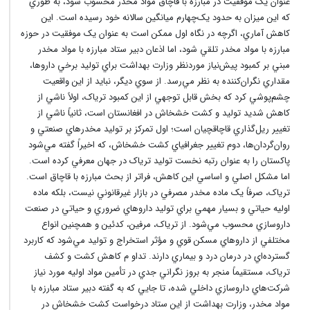
عنوان يک موفقيت در مبارزه با قاچاق مواد مخدر محسوب شود، به طوري
که اين ميزان به حدود يک‌چهارم ميانگين سالانه خود رسيده است. اين
کاهش آماري، اگرچه در نگاه اول ممکن است به عنوان يک موفقيت در حوزه
مبارزه با مواد مخدر تلقي شود، اما اذعان دبير ستاد مبارزه با مواد مخدر
مبني بر کمبود پيش‌نياز موردنظر وزارت بهداشت براي توليد برخي داروها،
مقداري نگران‌کننده به نظر مي‌رسد. از سوي ديگر، نبايد از اين واقعيت
چشم‌پوشي کرد که بخش قابل توجهي از اين کمبود ترياک، اولاً ناشي از
کاهش شديد توليد و کشت خشخاش در افغانستان است، ثانياً ناشي از
تغيير ريل‌گذاري قاچاقچيان است؛ اول تمرکز بر توليد مخدرهاي صنعتي و
روان‌گردان‌ها، دوم تغيير جغرافياي کشت خشخاش، که اخيراً گفته مي‌شود
پاکستان را به عنوان رتبه نخست توليد ترياک در جهان معرفي کرده است.
اما مشکل اصلي و اساسي اين کاهش، فراتر از بحث مبارزه با قاچاق است.
ترياک، صرفاً يک ماده مخدر مصرفي در بازار غيرقانوني نيست، بلکه ماده
اوليه حياتي و بسيار مهمي براي توليد داروهاي ضروري و حياتي در صنعت
داروسازي محسوب مي‌شود. از ترياک، مرفين، کدئين و همچنين انواع
مختلفي از داروهاي مسکن قوي و مؤثر استخراج و توليد مي‌شود که کاربرد
گسترده‌اي در درمان درد و بيماري دارند. تداو م کاهش کشت و کشف
ترياک، مستقيماً منجر به بروز نگراني جدي در تأمين مواد اوليه مورد نياز
شرکت‌هاي داروسازي داخلي شده، تا جايي که به گفته دبير ستاد مبارزه با
مواد مخدر، وزارت بهداشت از اين ستاد درخواست کشت خشخاش در