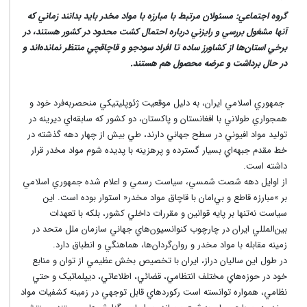
گروه اجتماعي: مسئولان مرتبط با مبارزه با مواد مخدر بايد بدانند زماني که
آنها مشغول بررسي و رايزني درباره احتمال کشت محدود در کشور هستند، در
برخي استان‌ها از کشاورز ساده تا افراد سودجو و قاچاقچي منتظر نمانده‌اند و
در حال برداشت و عرضه محصول هم هستند.
جمهوري اسلامي ايران، به دليل موقعيت ژئوپليتيکي منحصربه‌فرد خود و
همجواري طولاني با افغانستان و پاکستان، دو کشور که سابقه‌اي ديرينه در
توليد مواد افيوني در سطح جهاني دارند، طي بيش از چهار دهه گذشته در
خط مقدم جبهه‌اي بسيار گسترده و پرهزينه با پديده شوم مواد مخدر قرار
داشته است.
از اوايل دهه شصت شمسي، سياست رسمي و اعلام شده جمهوري اسلامي
بر »مبارزه قاطع و بي‌امان با قاچاق مواد مخدر« استوار بوده است. اين
سياست نه‌تنها بر پايه قوانين و مقررات داخلي کشور، بلکه با تعهدات
بين‌المللي ايران در چارچوب کنوانسيون‌هاي جهاني سازمان ملل متحد در
زمينه مقابله با مواد مخدر و روان‌گردان‌ها، هماهنگي و انطباق دارد.
در طول اين ساليان دراز، ايران با تخصيص بخش عظيمي از توان و منابع
خود در حوزه‌هاي مختلف انتظامي، قضائي، اطلاعاتي، ديپلماتيک و حتي
نظامي، همواره توانسته است رکوردهاي قابل توجهي در زمينه کشفيات مواد