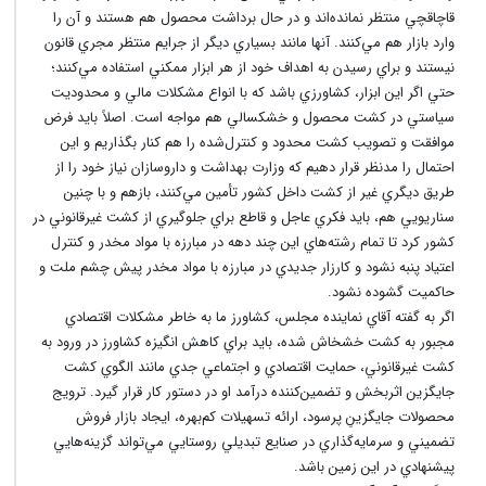
قاچاقچي منتظر نمانده‌اند و در حال برداشت محصول هم هستند و آن را
وارد بازار هم مي‌کنند. آنها مانند بسياري ديگر از جرايم منتظر مجري قانون
نيستند و براي رسيدن به اهداف خود از هر ابزار ممکني استفاده مي‌کنند؛
حتي اگر اين ابزار، کشاورزي باشد که با انواع مشکلات مالي و محدوديت
سياستي در کشت محصول و خشکسالي هم مواجه است. اصلاً بايد فرض
موافقت و تصويب کشت محدود و کنترل‌شده را هم کنار بگذاريم و اين
احتمال را مدنظر قرار دهيم که وزارت بهداشت و داروسازان نياز خود را از
طريق ديگري غير از کشت داخل کشور تأمين مي‌کنند، بازهم و با چنين
سناريويي هم، بايد فکري عاجل و قاطع براي جلوگيري از کشت غيرقانوني در
کشور کرد تا تمام رشته‌هاي اين چند دهه در مبارزه با مواد مخدر و کنترل
اعتياد پنبه نشود و کارزار جديدي در مبارزه با مواد مخدر پيش چشم ملت و
حاکميت گشوده نشود.
اگر به گفته آقاي نماينده مجلس، کشاورز ما به خاطر مشکلات اقتصادي
مجبور به کشت خشخاش شده، بايد براي کاهش انگيزه کشاورز در ورود به
کشت غيرقانوني، حمايت اقتصادي و اجتماعي جدي مانند الگوي کشت
جايگزين اثربخش و تضمين‌کننده درآمد او در دستور کار قرار گيرد. ترويج
محصولات جايگزينِ پرسود، ارائه تسهيلات کم‌بهره، ايجاد بازار فروش
تضميني و سرمايه‌گذاري در صنايع تبديلي روستايي مي‌تواند گزينه‌هايي
پيشنهادي در اين زمين باشد.