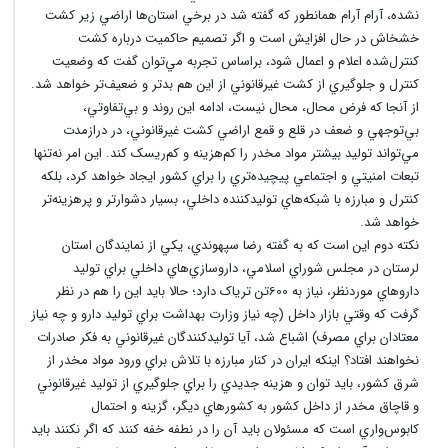
نشده، آرام آرام همانطور که گفته شد در برخي استان‌ها اراضي زير کشت
خشخاش در حال افزايش است و اگر تصميم حاکميت درباره کشت
کنترل‌شده اعلام و اعمال شود، براساس تجربه مي‌توان گفت که وضعيت
کنترل و جلوگيري از کشت غيرقانوني از اين هم بدتر و ضعيف‌تر خواهد شد.
از آنجا که فرض محال، محال نيست، ادامه اين روند و بي‌تفاوتي،
بي‌توجهي و ضعف در قلع و قمع اراضي کشت غيرقانوني، در درازمدت
مي‌تواند توليد بيشتر مواد مخدر را کم‌هزينه و کم‌ريسک کند. اين امر نه‌تنها
تبعات امنيتي و اجتماعي پيچيده‌تري را براي کشور ايجاد خواهد کرد، بلکه
کنترل و مبارزه با شبکه‌هاي توليدکننده داخلي، بسيار دشوارتر و پرهزينه‌تر
خواهد شد.
نکته دوم اين است که به گفته رضا سپهوندي، يکي از نمايندگان استان
لرستان در مجلس شوراي اسلامي، داروسازي‌هاي داخلي براي توليد
داروهاي موردنظر، نياز به 600تن ترياک دارد؛ حالا بايد اين را هم در نظر
گرفت که وقتي بازار داخل (چه نياز وزارت بهداشت براي توليد دارو و چه نياز
معتادان براي مصرف) اشباع شد، آيا توليدکنندگان غيرقانوني به فکر صادرات
نخواهند افتاد؟ اينکه ايران در کنار مبارزه با تلاش براي ورود مواد مخدر از
شرق کشور،‌ بايد توان و هزينه جديدي را براي جلوگيري از توليد غيرقانوني
و قاچاق مخدر از داخل کشور به کشورهاي ديگر، گزينه و احتمال
کابوس‌واري است که مسئولان بايد آن را در نطفه خفه کنند که اگر نکنند بايد