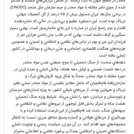
مخدر در سطح جهان به ثبت برساند. بر اساس گزارش‌هاي مستند و منتشر
شده از سوي دفتر مقابله با مواد مخدر و جرم سازمان ملل متحد (UNODC)،
در برخي سال‌ها، ايران مسئول بيش از 75 درصد از کل کشفيات جهاني
ترياک بوده است. اين دستاورد عظيم و بي‌بديل، در حالي که نشان‌دهنده
اقتدار و عزم راسخ ايران در مبارزه با اين بلاي خانمان‌سوز است، بهايي بسيار
سنگين و گزاف داشته است؛ بهايي که در قالب جان باختن هزاران نفر از
فرزندان اين مرز و بوم در لباس‌هاي نظامي و انتظامي و امنيتي و همچنين
هزينه‌هاي هنگفت اقتصادي، اجتماعي و حتي درماني و بهداشتي در کشور
تجلي يافته است.
دهه‌هاي سخت؛ از جنگ تحميلي تا موج صنعتي شدن مواد مخدر
در دهه شصت شمسي و اوايل دهه هفتاد، چالش اصلي و عمده ايران در
حوزه مقابله با مواد مخدر، عمدتاً به شکل ورود کاروان‌هاي بزرگ و
سازمان‌يافته قاچاقچيان که حامل مقادير عظيمي از مواد مخدر سنتي نظير
ترياک و هروئين بودند، از مرزهاي شرقي کشور، به ويژه استان‌هاي سيستان
و بلوچستان و خراسان، خود را نشان مي‌داد. شرايط ويژه جنگ تحميلي
هشت ساله و تمرکز بخش قابل توجهي از نيروهاي نظامي و انتظامي بر
جبهه‌هاي جنگ، باعث شد قاچاقچيان از اين فرصت استفاده کرده و با
بهره‌گيري از مرزهاي طولاني و گستره وسيع مناطق مرزي، نسبت به انتقال
محموله‌هاي خود اقدام کنند. در آن دوران، سياست رسمي و اولويت اصلي
دستگاه‌هاي امنيتي و انتظامي عمدتاً بر برخورد نظامي و اطلاعاتي متمرکز