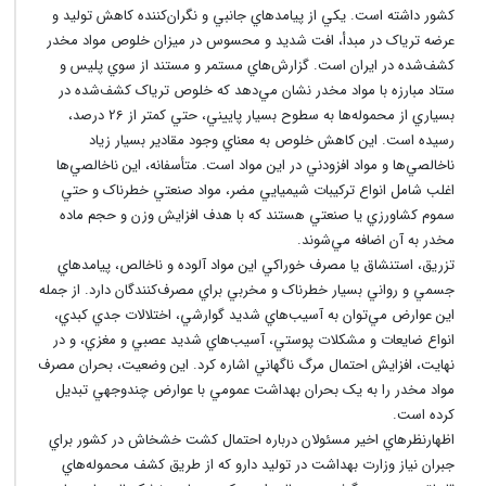
کشور داشته است. يکي از پيامدهاي جانبي و نگران‌کننده کاهش توليد و
عرضه ترياک در مبدأ، افت شديد و محسوس در ميزان خلوص مواد مخدر
کشف‌شده در ايران است. گزارش‌هاي مستمر و مستند از سوي پليس و
ستاد مبارزه با مواد مخدر نشان مي‌دهد که خلوص ترياک کشف‌شده در
بسياري از محموله‌ها به سطوح بسيار پاييني، حتي کمتر از 26 درصد،
رسيده است. اين کاهش خلوص به معناي وجود مقادير بسيار زياد
ناخالصي‌ها و مواد افزودني در اين مواد است. متأسفانه، اين ناخالصي‌ها
اغلب شامل انواع ترکيبات شيميايي مضر، مواد صنعتي خطرناک و حتي
سموم کشاورزي يا صنعتي هستند که با هدف افزايش وزن و حجم ماده
مخدر به آن اضافه مي‌شوند.
تزريق، استنشاق يا مصرف خوراکي اين مواد آلوده و ناخالص، پيامدهاي
جسمي و رواني بسيار خطرناک و مخربي براي مصرف‌کنندگان دارد. از جمله
اين عوارض مي‌توان به آسيب‌هاي شديد گوارشي، اختلالات جدي کبدي،
انواع ضايعات و مشکلات پوستي، آسيب‌هاي شديد عصبي و مغزي، و در
نهايت، افزايش احتمال مرگ ناگهاني اشاره کرد. اين وضعيت، بحران مصرف
مواد مخدر را به يک بحران بهداشت عمومي با عوارض چندوجهي تبديل
کرده است.
اظهارنظرهاي اخير مسئولان درباره احتمال کشت خشخاش در کشور براي
جبران نياز وزارت بهداشت در توليد دارو که از طريق کشف محموله‌هاي