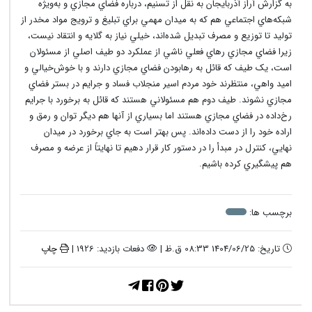
به گزارش آراز آذربايجان به نقل از تسنيم، درباره فضاي مجازي و به‌ويژه
شبکه‌هاي اجتماعي هم که به ميدان مهمي براي تبليغ و ترويج مواد مخدر از
توليد تا توزيع و مصرف تبديل شده‌اند، خيلي نياز به گلايه و انتقاد نيست،
زيرا فضاي مجازي رهاي فعلي ناشي از عملکرد دو طيف اصلي از مسئولان
است، يک طيف که قائل به رهابودن فضاي مجازي دارند و با خوش‌خيالي و
اميد واهي، منتظرند خود مردم اسير منجلاب فساد و جرايم در بستر فضاي
مجازي نشوند. طيف دوم هم مسئولاني هستند که قائل به برخورد با جرايم
رخ‌داده در فضاي مجازي هستند اما بسياري از آنها هم ديگر توان و رمق و
اراده خود را از دست داده‌اند. پس بهتر است به جاي برخورد در ميدان
نهايي، کنترل در مبدأ را در دستور کار قرار دهيم تا نهايتاً از عرضه و مصرف
هم پيشگيري کرده باشيم.
برچسب ها:
تاریخ: 1404/06/25 08:33 ق.ظ |
دفعات بازدید: 1926 |
چاپ