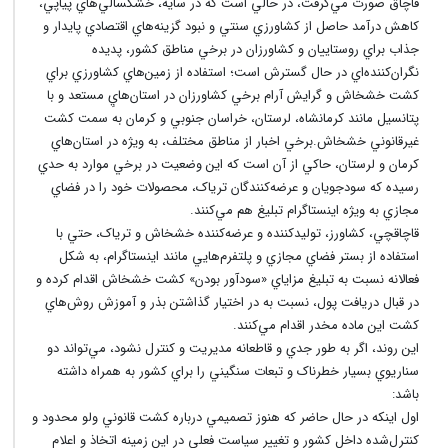
قاچاق صورت مي‌گرفت، در حالي است که در سايه، خشکسالي‌هاي پياپي،
کاهش درآمد حاصل از کشاورزي سنتي و نبود گزينه‌هاي اقتصادي پايدار و
جذاب براي روستاييان و کشاورزان در برخي مناطق کشور، پديده
نگران‌کننده‌اي در حال گسترش است؛ استفاده از زمين‌هاي کشاورزي براي
کشت خشخاش و گرايش آرام برخي کشاورزان در استان‌هايِ مستعد و با
پتانسيل مانند کرمانشاه، لرستان، خراسان جنوبي و کرمان به سمت کشت
غيرقانوني خشخاش.برخي اخبار از مناطق مختلف، به ويژه در استان‌هاي
کرمان و لرستان، حاکي از آن است که اين وضعيت در برخي موارد به حدي
رسيده که سودجويان و عرضه‌کنندگان ترياک، محصولات خود را در فضاي
مجازي به ويژه اينستاگرام تبليغ هم مي‌کنند.
قاچاقچي، کشاورز، توليدکننده و عرضه‌کننده خشخاش و ترياک، حتي با
استفاده از بستر فضاي مجازي و پلتفرم‌هايي مانند اينستاگرام، به شکل
فعالانه نسبت به تبليغ مزاياي «سودآور بودن» کشت خشخاش اقدام کرده و
در قبال دريافت پول، نسبت به در اختيار گذاشتن بذر و آموزش روش‌هاي
کشت اين ماده مخدر اقدام مي‌کنند.
اين روند، اگر به طور جدي و قاطعانه مديريت و کنترل نشود، مي‌تواند دو
سناريوي بسيار خطرناک و تبعات سنگيني را براي کشور به همراه داشته
باشد:
اول اينکه در حال حاضر که هنوز تصميمي درباره کشت قانوني ولو محدود و
کنترل‌شده داخل کشور و تغيير سياست فعلي در اين زمينه اتخاذ و اعلام