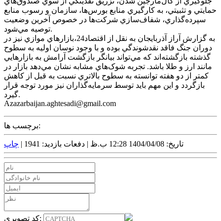
جلوگيري از کال‌مارجين شدن، تزريق نقدينگي از سوي صندوق‌هاي
حمايتي و تثبيتي، به کارگيري منابع بورس‌ها، سازمان و رسوب منابع
سپرده‌گذاري، شفاف‌سازي شرکت‌ها در خصوص آخرين وضعيت
توصيه مي‌شود.
به گزارش آراز آذربايجان به نقل از اقتصاد24،بازار‌هاي موازي نيز در
دوران جنگ فاقد نقدشوندگي بوده و با وجود نوسان اوليه به سطوح
گذشته بازگشته‌اند که مي‌تواند بيانگر بازگشت آرامش به بازار‌هايي
مانند ارز و طلا باشد. تجربه شوک‌هاي مشابه نشان مي‌دهد بازار در
کمتر از دو هفته توانسته به سطوح بالاتري نسبت به قبل از کاهش
بازگردد و اين مهم بايد توسط سرمايه‌گذاران نيز مورد توجه قرار
گيرد.
Azazarbaijan.aghtesadi@gmail.com
برچسب ها:
تاریخ: 1404/04/08 12:28 ب.ظ |
دفعات بازدید: 1941 |
چاپ
کد تصویری: