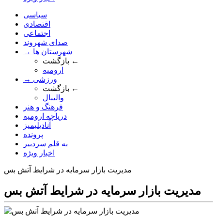
سیاسی
اقتصادی
اجتماعی
صدای شهروند
→ شهرستان ها
بازگشت ←
ارومیه
→ ورزشی
بازگشت ←
والیبال
فرهنگ و هنر
دریاچه ارومیه
آنادیلیمیز
پرونده
به قلم سردبیر
اخبار ویژه
مديريت بازار سرمايه در شرايط آتش بس
مديريت بازار سرمايه در شرايط آتش بس