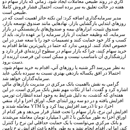
کاري در روند طبيعي معاملات ايجاد شود. زماني که بازار سهام دو
هفته در حالت تعليق به سر برده است، احتمال فشار فروش کاملا
طبيعي است.
مدير سرمايه‌گذاري اضافه کرد: اين نکته حائز اهميت است که در
روز‌هاي ابتدايي بازگشايي بازار، نهاد‌هايي مانند صندوق توسعه بازار،
صندوق تثبيت، ابزار‌هاي بيمه و صندوق‌هاي بازنشستگي در بازار
سرمايه، که وظيفه حمايت از بازار سرمايه را بر عهده دارند، بايد از
کسب و کار خود حمايت کنند و تصميمات خود را با سعه صدر در اين
خصوص اتخاذ کنند. لزومي ندارد که حتما در پايين‌ترين نقاط اقدام به
خريد سهام کنند، چرا که بازار سهام در سطوح ارزنده‌اي قرار دارد و
ارزشگذاري آن نامناسب نيست و ممکن است اين فرصت ارزنده از
دست برود.
به نظر مي‌رسد اگر شنبه يا روز‌هاي آتي، اقدام به خريد سهام شود،
احتمالا در افق يکساله بازدهي بهتري نسبت به سپرده بانکي عايد
سرمايه‌گذاران خواهد شد.
گرامي به نقش بااهميت بانک مرکزي در مديريت بازار‌هاي مالي
اشاره کرد و گفت:، اما از نکات مهم نقش بانک مرکزي است. در اين
هفته‌اي که گذشت، به دليل شرايط به وجود آمده انتظارات تورمي
افزايش يافته و در دو سه روز ابتداي جنگ، اوراق اخزا و اراد منفي
معامله شدند و YTM اخزا، دو تا 3‌درصد افزايش پيدا کرد و با
افزايش اين نرخ، بازار سهام را تحت فشار قرار مي‌دهد و هر کدام از
اوراق اخزا به طور ميانگين با 2 الي 3ميليارد تومان معامله مي‌شدند
و بانک مرکزي مي‌توانست با يک حمايت حداقلي اين نرخ را کنترل
کند، اما اين اقدام انجام نشد و به طور واقع باعث افزايش نرخ تامين