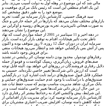
مالي شد که اين موضوع در وهله اول به دولت آسيب مي‌زند. بنابر
اين يک اقدام منطقي اين است که رئيس بانک مرکزي موقعيت و
موضع خود را به طور دقيق مشخص کند.
سيد فرهنگ حسيني، کارشناس بازار سرمايه نيز گفت: تجربه
بازار‌هاي مختلف نشان مي‌دهد که بازار‌ها در اثر حمله خارجي و جنگ
به صورت هيجاني تاثيرپذيرند. تجربه بورس‌هاي روسيه و اوکراين نيز
اين موضوع را نشان مي‌دهند.
در دهه اخير و 11 سپتامبر در 2001 از جمله مواردي است که نهاد
ناظر تحت تاثير هيجانات، اقدام به توقف بازار کرده است. بازار
سرمايه ايران در دوران جنگ 12 روزه، 9 روز متوقف بوده و اکنون
پس از آتش بس بازگشايي خواهد شد و انتظار مي‌رود هيجانات منفي
براي فروش وجود داشته باشد.
رفتار‌هاي توده‌وار، محدود بودن دامنه نوسان، اثر ربايشي در تشديد
صف‌هاي فروش، زيان‌گريزي، ريسک کوتاه‌مدت و فومو از جمله
دلايل رفتاري فروشندگان در روز‌هاي آتي خواهد بود، البته قابل توجه
است که ارزش ذاتي شرکت‌ها تغيير خاصي نکرده‌اند. حسيني به
عملکرد قابل قبول صندوق‌هاي درآمد ثابت اشاره کرد: در بازگشايي
صندوق‌هاي با درآمدثابت با وجود عدم حمايت صندوق‌هاي حمايتي و
بانک مرکزي، شاهد مديريت مناسب بوديم که سبب حفظ ثبات شد.
در عين حال ارزش ذاتي شرکت‌ها تغيير خاصي نداشته است و در
اين شرايط، بيش واکنشي افراد به رخداد‌ها بيشتر اثر رفتاري دارد.
کارشناس بازار سرمايه توصيه کرد: براي مديريت بازار اقداماتي از
جمله کاهش دامنه نوسان، افزايش ضريب اعتباري مشتريان براي