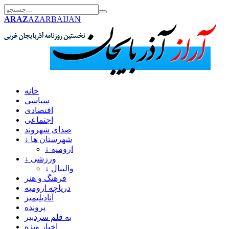
ARAZ
AZARBAIJAN
خانه
سیاسی
اقتصادی
اجتماعی
صدای شهروند
↓ شهرستان ها
↓ ارومیه
↓ ورزشی
↓ والیبال
فرهنگ و هنر
دریاچه ارومیه
آنادیلیمیز
پرونده
به قلم سردبیر
اخبار ویژه