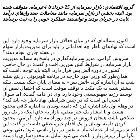
گروه اقتصادي: بازار سرمايه از 25 خرداد تا 4 تيرماه، متوقف شده
بود. البته بخشي از بازار سرمايه مانند معاملات صندوق‌هاي درآمد
ثابت در جريان بودند و توانستند عملکرد خوبي را به ثبت برسانند.
اکنون مساله‌اي که در ميان فعالان بازار سرمايه وجود دارد، اين
است که نهاد‌هاي ناظر چه اقداماتي را بايد براي مديريت بازار سهام
در هفته جاري انجام دهند؟
سروش گرامي، مدير سرمايه‌گذاري در پاسخ به مساله مديريت
بازار سرمايه در شرايط آتش بس پرداخت و گفت: در حال حاضر،
کشور در دوره آتش بس قرار دارد. البته بايد توجه داشت که
همان‌طور که وزير امور خارجه در برنامه تلويزيوني در پنج شنبه
شب به آن اشاره کرد، »آتش بس« به معناي پايان جنگ نيست. بلکه
بيشتر شبيه به يک مکث يا توقف موقت است که احتمال نقض آن
توسط رژيم صهيونيستي وجود دارد. وي در ادامه گفت:، اما سوال
اصلي اين است که در چنين شرايطي نهاد ناظر چه بايد کند؟
در وهله اول بايد اشاره کرد که دامنه نوسان به اندازه کافي محدود
هست و با انتشار يک خبر منفي، بازار به جاي اينکه در يک روز
اصلاحي باشد، هيجان فروش در چند روز ادامه دارد. گرامي، محدود
کردن دامنه نوسان را يک اقدام غيرمنطقي دانست و گفت: اين
اقدام مي‌تواند از عدم‌اعتماد به نفس در بازار ناشي شود؛ يعني نوعي
نگراني از ريزش بازار باعث مي‌شود تمايل به محدودسازي يا دست