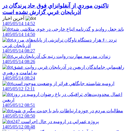
تاکنون موردي از آنفلوانزاي فوق حاد پرندگان در
آذربايجان غربي گزارش نشده است
آخرین اخبار
1405/05/14 14:52
باند جعل روادید و گذرنامه اتباع خارجی در خوی متلاشی شد
1405/05/14 14:50
تردد ۶۰ هزار دستگاه ناوگان ترانزیتی از پایانه‌های مرزی
آذربایجان ‌غربی
1405/05/14 08:27
زندان، مدرسه مهارت-روايت رتبه يک آذربايجان‌غربي
1405/05/14 08:26
راهپيمايي جاماندگان اربعين در آذربايجان غربي روايت عشق
به امامت و رهبري
1405/05/14 08:24
اروميه شايسته جايگاهي فراتر از وضعيت موجود است
1405/05/12 12:11
اعمال محدودیت‌های ترافیکی در باغ رضوان ارومیه در روز
اربعین
1405/05/12 08:51
مطالبات مردم در حوزه ارتباطات بايد با جديت پيگيري شود
1405/05/12 08:50
247 پروژه عمراني در اروميه در حال اجراست
1405/05/12 08:48