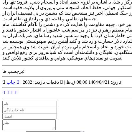
ر شد، با اشاره بر لزوم حفظ اتحاد و انسجام ديني، افزود: تنها راه
اره به تلاش‌هاي مستمر استکبار جهاني براي تضعيف کشورهاي منطقه به‌ويژه جمهوري اسلامي ايران، تصريح کرد: در طول 12 روز جنگ تحميلي اخير نيز مشخص شد که دشمن در پي تضعيف ايران از
جنبه‌هاي نظامي و اقتصادي و براندازي نظام است.
بير خود، جبهه مقاومت را هدايت کرده و دشمن را ناکام گذاشتند.امام
ام معظم رهبري نيز در مراسم شب عاشورا با اقتدار حضور يافتند و
تي خاطرنشان کرد: با وجود سانسور شديد رسانه‌اي، ضربات ايران به
ت خورد و اتحاد و انسجام ملي مردم ايران تقويت شد.وي همچنين بر
 دانشگاهيان، نخبگان و دانشمندان است که شبانه‌روز براي رفع نواقص و
تقويت توانمندي‌هاي موشکي، هوايي و پدافندي کشور تلاش کنند.
برچسب ها:
تاریخ: 1404/04/21 08:06 ق.ظ |
دفعات بازدید: 2082 |
چاپ