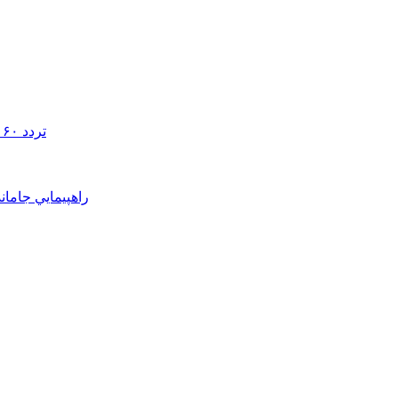
تردد ۶۰ هزار دستگاه ناوگان ترانزیتی از پایانه‌های مرزی آذربایجان ‌غربی
راهپيمايي جامان