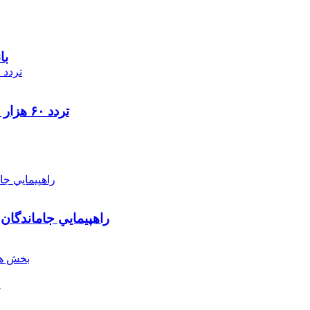
با
تردد ۶۰ هزار دستگاه ناوگان ترانزیتی از پایانه‌های مرزی آذربایجان ‌غربی
راهپيمايي جاماندگان
بخش هن
ل