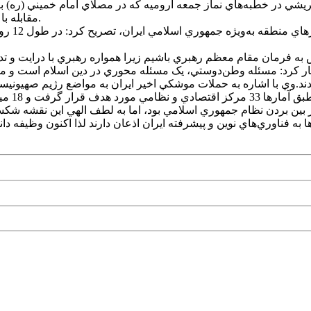
شي در خطبه‌هاي نماز جمعه اروميه که در مصلاي امام خميني (ره) برگزا
مقابله با استکبار جهاني، حفظ اتحاد، انسجام ملي و پيروي از ولايت فقيه است.
وي با اش
وش به فرمان مقام معظم رهبري باشيم زيرا همواره رهبري با درايت و تد
ار کرد: مسئله وطن‌دوستي، يک مسئله محوري در دين اسلام است و مق
ردند.وي با اشاره به حملات موشکي اخير ايران به مواضع رژيم صهيونيس
بين بردن نظام جمهوري اسلامي بود، اما به لطف الهي اين نقشه شکس
‌ها به فناوري‌هاي نوين و پيشرفته ايران اذعان دارند لذا اکنون وظيفه