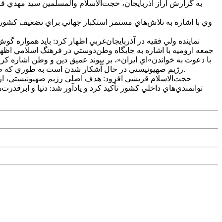
به گزارش آراز آذربايجان، حجت‌الاسلام والمسلمين سيد مهدي قري
نماينده ولي فقيه در آذربايجان‌غربي اظهار کرد: بايد همواره گ
جمعه اروميه با اشاره به جايگاه وطن‌دوستي در فرهنگ اسلامي اظه
با دعوت به خواندن»اي ايران«، بر پيوند عميق دين و وطن اشاره ک
رژيم صهيونيستي در حال آشکار شدن است به طوري که طبق آمارها 33 مرکز اقتصادي و نظامي مورد هدف قرار گرفت و 18 ميليارد دلار خسارت وارد شد و گنبد آهنين رژيم صهيونيستي پوسيده شد.
حجت‌الاسلام قريشي افزود: هدف اصلي رژيم صهيونيستي، از 
توانمندي‌هاي داخلي کشور تأکيد کرد و يادآور شد: دنيا و ابرقدرت