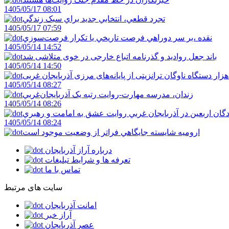
1405/05/17 08:01
تجرد قطعي، انتخابي جديد براي سبک زندگي
1405/05/17 07:59
نقده ،بر سر دوراهي فرصت تاريخي يا تکرار فرصت‌سوزي
1405/05/14 14:52
باند جعل روادید و گذرنامه اتباع خارجی در خوی متلاشی شد
1405/05/14 14:50
1405/05/14 08:27
زندان، مدرسه مهارت-روايت رتبه يک آذربايجان‌غربي
1405/05/14 08:26
دگان اربعين در آذربايجان غربي روايت عشق به امامت و رهبري
1405/05/14 08:24
اروميه شايسته جايگاهي فراتر از وضعيت موجود است
درباره آراز آذربایجان
تعرفه ها و شرایط تبلیغات
تماس با ما
سایت های مرتبط
امانت آذربایجان
آراز خبر
عصر آذربایجان