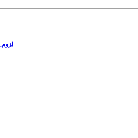
لزوم ا
ن