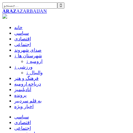
ARAZ
AZARBAIJAN
خانه
سیاسی
اقتصادی
اجتماعی
صدای شهروند
↓ شهرستان ها
↓ ارومیه
↓ ورزشی
↓ والیبال
فرهنگ و هنر
دریاچه ارومیه
آنادیلیمیز
پرونده
به قلم سردبیر
اخبار ویژه
سیاسی
اقتصادی
اجتماعی