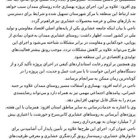
وي افزود: علاوه بر اين، اجراي پروژه بهسازي جاده روستاي ممدان سبب خواهد
شد ارتباط اين منطقه با مرکز شهرستان تسهيل شده و شرايط براي دسترسي
به بازارهاي محلي و عرضه محصولات عشايري نيز فراهم‌تر گردد.
ناجي با بيان اينکه جامعه عشايري يکي از پايه‌هاي اصلي اقتصاد مقاومتي و توليد
ملي در کشور است، اظهار داشت: روستاي عشايري ممدان به‌عنوان نمادي از
پويايي، خودکفايي و مقاومت در برابر مشکلات شناخته مي‌شود و اجراي اين
طرح مي‌تواند علاوه بر کاهش مشکلات تردد، موجب رونق بيشتر فعاليت‌هاي
توليدي و اقتصادي در اين منطقه شود.
وي همچنين بر لزوم رعايت استانداردهاي کيفي در اجراي پروژه تأکيد کرد و از
دستگاه‌هاي اجرايي خواست تا با سرعت عمل و جديت، اين پروژه را در
کوتاه‌ترين زمان ممکن به سرانجام برسانند.
ناجي در ادامه افزود: بهسازي و آسفالت مسير روستاي ممدان علاوه بر جنبه
عمراني، پيامدهاي اجتماعي مهمي نيز به همراه دارد و مي‌تواند رضايتمندي
مردم را به شکل قابل توجهي افزايش دهد.
وي با اشاره به خدمات‌رساني به ساير مناطق استان افزود: همزمان با اين هفته،
پروژه‌هاي آبرساني به روستاهاي عشايري کاني‌سرخ و خورشت با اعتباري بيش
از 7 ميليارد تومان به بهره‌برداري رسيد.
ناجي عنوان کرد: اجراي اين طرح‌ها علاوه بر تأمين پايدار آب آشاميدني براي
خانوارهاي عشايري، زمينه‌ساز رونق گردشگري عشايري و معرفي ظرفيت‌هاي