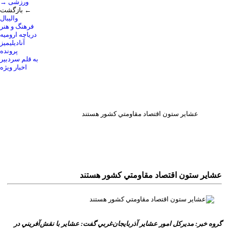
→ ورزشی
بازگشت ←
والیبال
فرهنگ و هنر
دریاچه ارومیه
آنادیلیمیز
پرونده
به قلم سردبیر
اخبار ویژه
عشاير ستون اقتصاد مقاومتي کشور هستند
عشاير ستون اقتصاد مقاومتي کشور هستند
گروه خبر: مديرکل امور عشاير آذربايجان‌غربي گفت: عشاير با نقش‌آفريني در