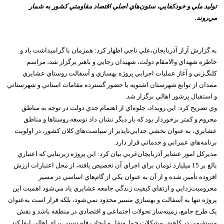
توليد ملي و خودکفايي، ستون‌هاي اصلي اقتصاد مقاومتي کشور به شمار
مي‌روند.
به گزارش آراز آذربايجان،علي ناجي اظهار کرد: همزمان با گراميداشت ياد و
خاطره شهداي والامقام دولت، شهيدان رجايي و باهنر برگزار شد، مراسم
کلنگ‌زني و آغاز عمليات اجرايي پروژه بهسازي و آسفالت روستاي عشايري
ممدان از توابع شهرستان اشنويه با حضور گسترده مقامات استاني و شهرستاني
و استقبال پرشور اهالي برگزار شد.
وي تصريح کرد: اين رويداد، جلوه‌اي از اهتمام جدي دولت در توجه به مناطق
محروم و کمتر برخوردار بود که بار ديگر نشان داد توسعه روستاها و مناطق
عشايري، به عنوان بخشي جدايي‌ناپذير از سياست‌هاي کلان کشور، در اولويت
برنامه‌هاي عمراني و خدماتي قرار دارد.
مديرکل امور عشاير آذربايجان‌غربي بيان کرد: اين پروژه زيربنايي که اعتباري
بالغ بر 15 ميليارد تومان براي اجراي آن تخصيص يافته، از محل اعتبارات ارزش
افزوده تأمين شده و از آن به عنوان يکي از گام‌هاي اساسي در مسير
محروميت‌زدايي و ارتقاي کيفيت زندگي جامعه عشايري ياد مي‌شود اهميت اين
پروژه تنها به آسفالت و بهسازي مسير محدود نمي‌شود، بلکه قرار است به‌عنوان
يک طرح جامع، زمينه‌ساز تحولات اجتماعي و اقتصادي در منطقه باشد و نقش
مستقيمي در کاهش مشکلات حمل‌ونقل و ايجاد رفاه نسبي براي اهالي ايفا کند.