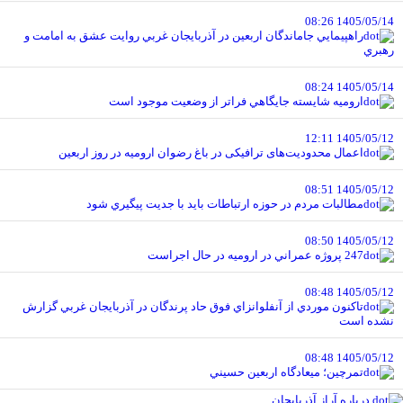
1405/05/14 08:26
راهپيمايي جاماندگان اربعين در آذربايجان غربي روايت عشق به امامت و
رهبري
1405/05/14 08:24
اروميه شايسته جايگاهي فراتر از وضعيت موجود است
1405/05/12 12:11
اعمال محدودیت‌های ترافیکی در باغ رضوان ارومیه در روز اربعین
1405/05/12 08:51
مطالبات مردم در حوزه ارتباطات بايد با جديت پيگيري شود
1405/05/12 08:50
247 پروژه عمراني در اروميه در حال اجراست
1405/05/12 08:48
تاکنون موردي از آنفلوانزاي فوق حاد پرندگان در آذربايجان غربي گزارش
نشده است
1405/05/12 08:48
تمرچين؛ ميعادگاه اربعين حسيني
درباره آراز آذربایجان