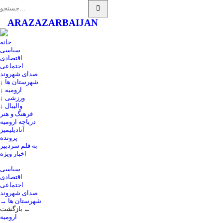
ARAZ
AZARBAIJAN
خانه
سیاسی
اقتصادی
اجتماعی
صدای شهروند
↓ شهرستان ها
↓ ارومیه
↓ ورزشی
↓ والیبال
فرهنگ و هنر
دریاچه ارومیه
آنادیلیمیز
پرونده
به قلم سردبیر
اخبار ویژه
سیاسی
اقتصادی
اجتماعی
صدای شهروند
→ شهرستان ها
بازگشت ←
ارومیه