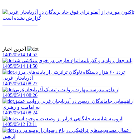
247 پروژه عمراني در اروميه در حال اجراست
1405/05/12 08:48
تاکنون موردي از آنفلوانزاي فوق حاد پرندگان در
آذربايجان غربي گزارش نشده است
آخرین اخبار
1405/05/14 14:52
باند جعل روادید و گذرنامه اتباع خارجی در خوی متلاشی شد
1405/05/14 14:50
تردد ۶۰ هزار دستگاه ناوگان ترانزیتی از پایانه‌های مرزی
آذربایجان ‌غربی
1405/05/14 08:27
زندان، مدرسه مهارت-روايت رتبه يک آذربايجان‌غربي
1405/05/14 08:26
راهپيمايي جاماندگان اربعين در آذربايجان غربي روايت عشق
به امامت و رهبري
1405/05/14 08:24
اروميه شايسته جايگاهي فراتر از وضعيت موجود است
1405/05/12 12:11
اعمال محدودیت‌های ترافیکی در باغ رضوان ارومیه در روز
اربعین