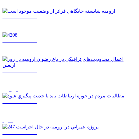
عشق به امامت و رهبري
1405/05/14 08:24
اروميه شايسته جايگاهي فراتر از وضعيت موجود است
1405/05/14 08:22
4208
1405/05/12 12:11
اعمال محدودیت‌های ترافیکی در باغ رضوان ارومیه در
روز اربعین
1405/05/12 08:51
مطالبات مردم در حوزه ارتباطات بايد با جديت پيگيري
شود
1405/05/12 08:50