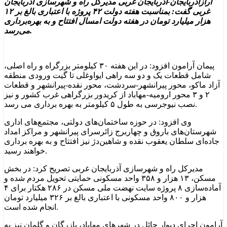
آرازآذربایجان-آذربایجان غربی مدیرکل راه و شهرسازی آذربایجان
غربی گفت: بمناسبت هفته دولت ۴۲ پروژه با اعتباری بالغ بر ۱۲
هزار میلیارد تومان در هفته دولت امسال افتتاح و به بهره‌برداری
می‌رسد.
پیمان آرامون افزود: در این هفته ۳۰ کیلومتر بزرگراه و راه اصلی،
شامل قطعات یک و دو سه راهی ایواوغلی تا گیت ورودی منطقه
آزاد ماکو، محور پیرانشهر-سردشت، محور نقده-پیرانشهر و قطعات
۲ و ۳ محور ارومیه-مهاباد از کریدور بزرگراهی غرب کشور و نیز
نصب نیوجرسی به طول ۵ کیلومتر به بهره برداری می رسد.
وی افزود: در حوزه ساختمان‌های دولتی، مجتمع‌های اداری
شهرستان‌های باروق و چهاربرج زائرسرای پیرانشهر و مراکز امداد
جاده‌ای سلطان یعقوب نقده و شاهین‌دژ نیز افتتاح و به بهره برداری
خواهند رسید.
مدیرکل راه و شهرسازی آذربایجان غربی تصریح کرد: در بخش
مسکن، ۱۳ هزار و ۳۵۸ واحد مسکونی حمایتی تحویل مردم شده و
آماده‌سازی ۸ پروژه سایت نهضت ملی مسکن در ۲۸۶ هکتار برای ۴
هزار و ۸۰۰ واحد مسکونی با اعتباری بالغ بر ۳۲۶ میلیارد تومان
انجام شده است.
آرامون اجرای دیوار حائل در شهرهای مهاباد، بازرگان و گلمان نیز به