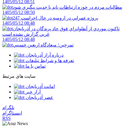
1405/05/12 08:51
مطالبات مردم در حوزه ارتباطات بايد با جديت پيگيري شود
1405/05/12 08:50
247 پروژه عمراني در اروميه در حال اجراست
1405/05/12 08:48
تاکنون موردي از آنفلوانزاي فوق حاد پرندگان در آذربايجان
غربي گزارش نشده است
1405/05/12 08:48
تمرچين؛ ميعادگاه اربعين حسيني
درباره آراز آذربایجان
تعرفه ها و شرایط تبلیغات
تماس با ما
سایت های مرتبط
امانت آذربایجان
آراز خبر
عصر آذربایجان
تلگرام
اینستاگرام
RSS
مشاهده مشخصات مجوز در سامانه جامع رسانه‌های کشور