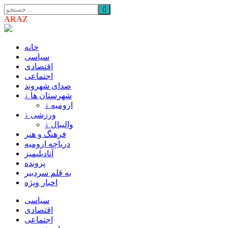
ARAZ
AZARBAIJAN
خانه
سیاسی
اقتصادی
اجتماعی
صدای شهروند
↓ شهرستان ها
↓ ارومیه
↓ ورزشی
↓ والیبال
فرهنگ و هنر
دریاچه ارومیه
آنادیلیمیز
پرونده
به قلم سردبیر
اخبار ویژه
سیاسی
اقتصادی
اجتماعی