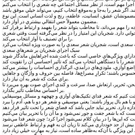
 اجرا مهم است، از نظر مسائل اجتماعي چه شعري را انتخاب مي‌کنم
که مضمونشان عشق، انسانيت، عاطفه، رنج و لذت انساني است. اين نوع
مضمون معمولاً حس انتقالي بيشتري در آواز دارد.
خواني دارد. شجريان اين امتياز را در نظر مي‌گرفته است وقتي شعري
را براي تصنيف يا آواز انتخاب مي‌کند.
سبک اجراي شجريان بر شعرهاي سعدي
سوس باشند؛ تکرارِ مصراع‌ها، فاصله بين حروف و واژگان و جاهايي
براي مکث که شعر به آن نياز دارد.
حن، تَحرير، ارتعاش صدا، سرعت و کندي اجراي صوت بهره مي‌برد تا
بر احساس مخاطب تأثير بگذارد.
دقت کنيم که شعر فداي تکنيک‌هاي آوازي و چهچهه و مسائل موسيقايي