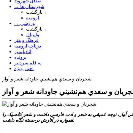
صدای شهروند
→ شهرستان ها
بازگشت ←
ارومیه
→ ورزشی
بازگشت ←
والیبال
فرهنگ و هنر
دریاچه ارومیه
آنادیلیمیز
پرونده
به قلم سردبیر
اخبار ویژه
شجريان و سعدي هم‌نشيني جاودانه شعر و آواز
ريان و سعدي هم‌نشيني جاودانه شعر و آواز
 گذاشت. او علاوه بر مهارت فني آواز، توجه عميقي به شعر و ادب فارسي داشت و شعر کلاسيک را
همواره در آثارش برجسته نگاه داشت.