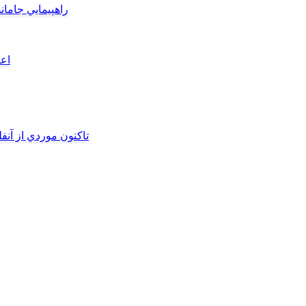
راهپيمايي جامان
اعم
تاکنون موردي از آنف