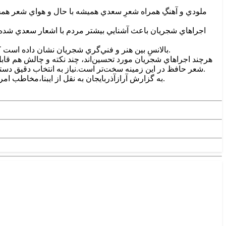
ملودي و آهنگِ همراه شعرِ سعدي هميشه با حال و هواي شعر هم
اجراهاي شجريان باعث آشنايي بيشتر مردم با اشعار سعدي شده
بالانسِ بين هنر و فني‌گري شجريان نشان داده است که مي‌شود شعر کلاسيک با وزن و زبان فارسي دشوار را طوري اجرا کرد که هم هنري و زيبا باشد و هم مخاطب عام آن را بفهمد و لذت ببرد.
هرچند اجراهاي شجريان مورد تحسين‌اند، چند نکته و چالش هم قابل 
شعر حافظ در اين زمينه سخت‌تر است.نياز به انتخاب دقيق دستگاه و ملودي مناسب براي حفظ معنا و تاثير آن، اگر تنظيم موسيقي ضعيف باشد، ممکن است لطمه به اتصال عاطفي شعر با شنونده بخورد.
به گزارش آرازآذربايجان به نقل از ايبنا،مخاطب امروز ممکن است با زبان کلاسيک دشوارتر ارتباط برقرار کند، هرچند شجريان اغلب شعرهايي را انتخاب مي‌کند که زبان ساده‌تر و روان‌تر دارند.