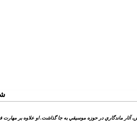
شج
ي:شجريان متولد اول مهر 1319 بود و در عمر 80 ساله‌اش، آثار ماندگاري در حوزه موسيقي به جا