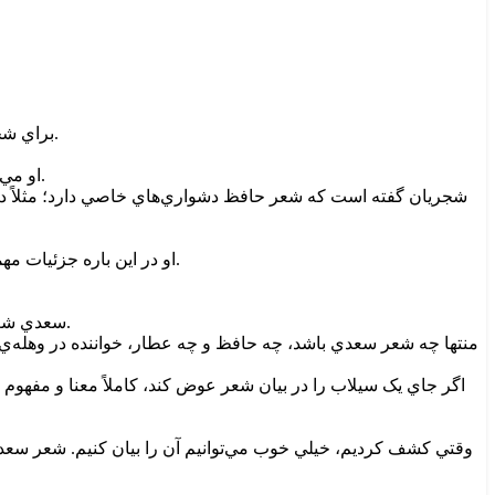
براي شجريان، معناي شعر از ارکان اصلي انتخاب است. او اعتقاد دارد خواننده ابتدا بايد معناي شعر را خوب بشناسد تا بتواند آن را در اجرا منتقل کند.
او مي‌گويد زبان سعدي به نثر نزديک است، فهم شعر آسان‌تر است و اين عامل باعث مي‌شود خواننده در انتقال پيامِ شعر دچار مشکل کمتري شود.
شجريان گفته است که شعر حافظ دشواري‌هاي خاصي دارد؛ مثلاً در 
او در اين باره جزئيات مهمي را ذکر مي‌کند که هنگام خواندن از اهميت زيادي برخوردار است: »به هر حال سعدي روان‌ترين غزل را سروده و زبانش به رواني نثر است.
سعدي شعرش ملموس‌تر است و هر کسي با هر سوادي شعر سعدي را خيلي خوب مي‌فهمد و براي خواننده هم خيلي راحت‌تر است که آن را ارائه کند.
منتها چه شعر سعدي باشد، چه حافظ و چه عطار، خواننده در وهله‌ي اول
اگر جاي يک سيلاب را در بيان شعر عوض کند، کاملاً معنا و مفهو
وقتي کشف کرديم، خيلي خوب مي‌توانيم آن را بيان کنيم. شعر سعدي بر