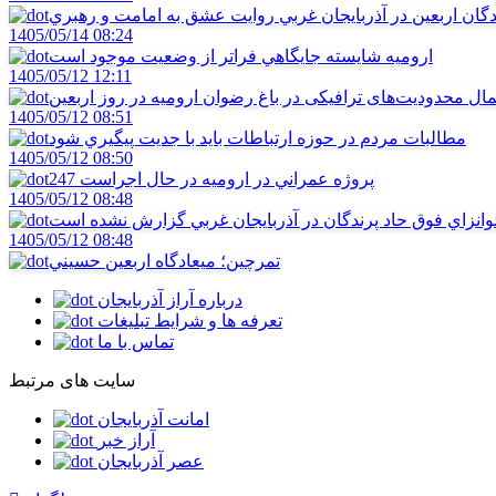
دگان اربعين در آذربايجان غربي روايت عشق به امامت و رهبري
1405/05/14 08:24
اروميه شايسته جايگاهي فراتر از وضعيت موجود است
1405/05/12 12:11
ال محدودیت‌های ترافیکی در باغ رضوان ارومیه در روز اربعین
1405/05/12 08:51
مطالبات مردم در حوزه ارتباطات بايد با جديت پيگيري شود
1405/05/12 08:50
247 پروژه عمراني در اروميه در حال اجراست
1405/05/12 08:48
لوانزاي فوق حاد پرندگان در آذربايجان غربي گزارش نشده است
1405/05/12 08:48
تمرچين؛ ميعادگاه اربعين حسيني
درباره آراز آذربایجان
تعرفه ها و شرایط تبلیغات
تماس با ما
سایت های مرتبط
امانت آذربایجان
آراز خبر
عصر آذربایجان