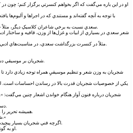
او در اين باره مي‌گفت که اگر بخواهم کنسرتي برگزار کنم؛ چون د
با توجه به آنچه گفته‌اند و مستندي که در اجراها و آلبوم‌ه
سعدي نسبت به برخي شاعران کلاسيکِ ديگر، مثلاً حافظ، زباني دارد که براي مخاطب عموم خواناتر است. شجريان اين وجه را مهم مي‌داند، تا مخاطب بتواند شعر را بفهمد و ارتباط برقرار کند.
شعر سعدي در بسياري از ابيات و غزل‌ها از وزن، قافيه و ساختار اد
مثلاً در کنسرت بزرگداشت سعدي، در مناسبت‌هاي ادبي يا فرهنگي، يا در پروژه‌هايي که مضمونِ آن‌ها مرتبط با زندگي و انديشه سعدي است، شجريان شعر سعدي را به صورت ويژه انتخاب مي‌کرد.
شجريان بر موسيقي دستگاهي ايران و رديف آوازي آن تکيه دارد؛ او با دانش عميق موسيقايي، شعر را با دستگاهي انتخاب مي‌کند که تأثير احساسي آن را تقويت کند.
شجريان به وزن شعر و تنظيم موسيقيِ همراه توجه زيادي دارد تا
يکي از خصوصيات شجريان قدرت بالا در رساندن احساسات است. او در
شجريان درباره فنون آواز هنگام خواندن اشعار چنين مي‌گفت: »و
دستوراتي دارد که بايد رعايت کرد. تاکيدها بايد به‌جا باشد، کشش‌ها حد و اندازه دارد. تحرير نبايد جايي باشد که فضاي شعر را تحت تاثير قرار دهد.
هميشه تحرير را مي‌گذاريم براي بعد از زماني که شعر تمام مي‌شود؛ چون ملودي‌هايي هست که با شعر جفت و جور نمي‌شود و ما آن را با تحرير بيان مي‌کنيم.
شعر خودش ملودي دارد و ما را گرفتار مي‌کند؛ تکنيک‌هاي آوازي هم هست که اين‌ها را در بيانِ کلام نمي‌شود اجرا کرد؛ چون شعر فدا مي‌شود.«
اگرچه فني شجريان بسيار پيچيده و استادانه است، اما در اجراي شعر سعدي معمولاً از صرف ايراد فني بيش از حد خودداري مي‌کند تا زيان آن به فهم و ارتباط عاطفي نرسد.
او به گونه‌اي اجرا مي‌کند که شنونده عام هم بتواند شعر را دنبال کند و درک کند. اين ويژگي با آن‌که به‌ظاهر ساده است، نياز به مهارت خيلي زياد دارد.