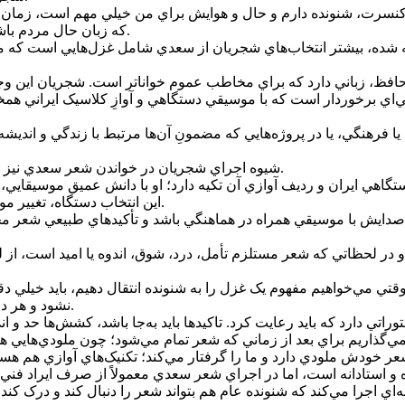
ر کنسرت، شنونده دارم و حال و هوايش براي من خيلي مهم است، زمان
که زبان حال مردم باشد. اگر شعر را به‌جا و به‌موقع انتخاب کنيم، مي‌تواند خيلي موفق باشد.
ا يافته شده، بيشتر انتخاب‌هاي شجريان از سعدي شامل غزل‌هايي است 
بي‌اي برخوردار است که با موسيقي دستگاهي و آوازِ کلاسيک ايراني هم
شيوه اجراي شجريان در خواندن شعر سعدي نيز داراي ويژگي‌هاي خاصي است که باعث شده اجراهايش ماندگار شوند.
اين انتخاب دستگاه، تغيير مواضع آوازي، ملودي‌هاي درآمدي، اثرگذاري احساسات را بيشتر مي‌کند.
 صدايش با موسيقي همراه در هماهنگي باشد و تأکيدهاي طبيعي شعر مح
 لحظاتي که شعر مستلزم تأمل، درد، شوق، اندوه يا اميد است، از ل
قتي مي‌خواهيم مفهوم يک غزل را به شنونده انتقال دهيم، بايد خيلي 
نشود و هر دو با هم بال پرواز باشند؛ يعني موسيقي و شعر هر دو با هم، آدم را ببرد.