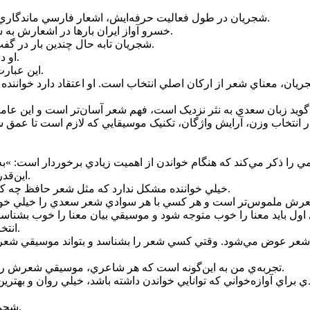
شجريان در طول فعاليت حرفه‌ايش، اشعار فارسي ماندگاري از شاعران بزرگ را خواند که در ميان آنها سعدي جايگاه ويژه‌اي دارد.
خسرو آواز ايران بارها در اشعارش به سعدي رجوع کرد و آن‌ها را در آلبوم‌ها و کنسرت‌هايش به اجرا گذاشت.
شجريان تابه حال چندين بار در گفت‌وگو و صحبت‌هايش درباره سعدي و اهميت شعر او سخن گفته است.
او در همايش »سعدي در غزل« گفته است که با سعدي زندگي کرده است.
اين عبارت نشان دهنده تأثير عميق شعر سعدي بر زندگي فکري و هنري اوست.
انتخاب وزن، آرايش واژگان، تکنيک موسيقايي که لازم است تا عمق شع
اين‌قدر اشعارش زيبا و خواندن آن راحت است که همه کس متوجه مي‌شوند.
خيلي خواننده مشکل ندارد که مثل شعر حافظ چه کند و موسيقي کلام را چگونه انتخاب کند تا بتواند عمق شعر را بيان کند.
 بايد معنا را خوب متوجه شود و موسيقي بيان معنا را خوب بشناسد تا بت
انتخاب کند که کلمات معناي‌شان را به بهترين شکل به شنونده منتقل کنند.
م شعر عوض مي‌شود. وقتي کسي شعر را بشناسد و بتواند موسيقي شعر ر
تجربه‌ي من به اين‌گونه است که هر شاعري، موسيقي شعرش را خودش از اول روي شعرش گذاشته است و ما بايد آن را کشف کنيم.
اي آوازه‌خواني که توانايي خواندن داشته باشد، خيلي روان و بهترين نو
شجريان در مواقعي شعر سعدي را براساس موقعيت اجرا انتخاب مي‌کرد.