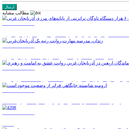
مطالب مشابه
1405/05/14 14:50
1405/05/14 08:27
زندان، مدرسه مهارت-روايت رتبه يک آذربايجان‌غربي
1405/05/14 08:26
 اربعين در آذربايجان غربي روايت عشق به امامت و رهبري
1405/05/14 08:24
اروميه شايسته جايگاهي فراتر از وضعيت موجود است
1405/05/14 08:22
4208