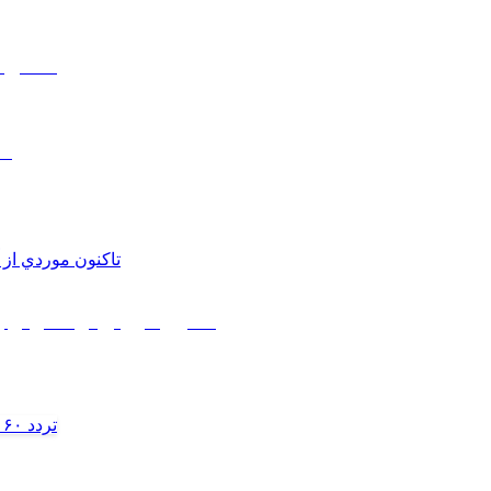
اعمال م
مط
تاکنون موردي از آنفلوانز
تردد ۶۰ هزار دستگاه ناوگان ترانزیتی از پایانه‌های مرزی آذربایجان ‌غربی