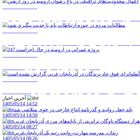
1405/05/12 12:11
حدودیت‌های ترافیکی در باغ رضوان ارومیه در روز اربعین
1405/05/12 08:51
البات مردم در حوزه ارتباطات بايد با جديت پيگيري شود
1405/05/12 08:50
247 پروژه عمراني در اروميه در حال اجراست
1405/05/12 08:48
اي فوق حاد پرندگان در آذربايجان غربي گزارش نشده است
آخرین اخبار
1405/05/14 14:52
باند جعل روادید و گذرنامه اتباع خارجی در خوی متلاشی شد
1405/05/14 14:50
1405/05/14 08:27
زندان، مدرسه مهارت-روايت رتبه يک آذربايجان‌غربي
1405/05/14 08:26