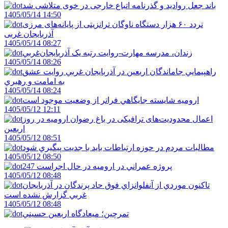
باند جعل روادید و گذرنامه اتباع خارجی در خوی متلاشی شد
1405/05/14 14:50
تردد ۶۰ هزار دستگاه ناوگان ترانزیتی از پایانه‌های مرزی
آذربایجان ‌غربی
1405/05/14 08:27
زندان، مدرسه مهارت-روايت رتبه يک آذربايجان‌غربي
1405/05/14 08:26
راهپيمايي جاماندگان اربعين در آذربايجان غربي روايت عشق
به امامت و رهبري
1405/05/14 08:24
اروميه شايسته جايگاهي فراتر از وضعيت موجود است
1405/05/12 12:11
اعمال محدودیت‌های ترافیکی در باغ رضوان ارومیه در روز
اربعین
1405/05/12 08:51
مطالبات مردم در حوزه ارتباطات بايد با جديت پيگيري شود
1405/05/12 08:50
247 پروژه عمراني در اروميه در حال اجراست
1405/05/12 08:48
تاکنون موردي از آنفلوانزاي فوق حاد پرندگان در آذربايجان
غربي گزارش نشده است
1405/05/12 08:48
تمرچين؛ ميعادگاه اربعين حسيني