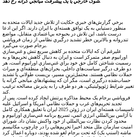
شوک خارجي يا يک پيشرفت ميانجي گرانه رخ دهد.
برخي گزارش‌هاي خبري حکايت از تلاش جديد ايالات متحده به
منظور دستيابي به يک توافق هسته‌اي با ايران دارند. اگر اين ادعا
درست باشد، اين تلاش در بحبوحه بي‌اعتمادي متقابل، مواضع
تندروانه و بالاترين خطر تشديد درگيري نظامي از زمان فروپاشي
برجام صورت مي‌گيرد.
عليرغم آن که ايالات متحده بر کاهش سريع تنش و غني‌سازي
اورانيوم صفر متمرکز است و ايران به دنبال کاهش تحريم‌ها و به
رسميت شناختن کامل حق خود براي غني‌سازي اورانيوم است، هر
دو طرف درگير سياست‌هاي داخلي، بحران‌هاي منطقه‌اي و ميراث
حملات نظامي هستند. محتمل‌ترين مسير، بن‌بست طولاني يا تشديد
حساب‌شده درگيري است، مگر آن که پيشنهاد‌هاي ميانجي گرانه يا
تغيير شرايط ژئوپوليتيکي، هر دو طرف را به پذيرش مصالحه ترغيب
کند.
فروپاشي برجام يک محيط مذاکره پرتنش ايجاد کرده است. پس از
تجديد تحريم‌هاي غرب و حملات نظامي آمريکا و اسرائيل عليه
تاسيسات هسته‌اي ايران در ژوئن 2025 ايران با تعليق همکاري کامل
با آژانس بين‌المللي انرژي اتمي، تسريع برنامه غني‌سازي اورانيوم و
محدود کردن نظارت بين‌المللي از خود واکنش نشان داد. شوراي
امنيت سازمان ملل متحد اخيرا تحريم‌هايي را در چارچوب مکانيسم
ماشه (اسنپ بک) که تحت برجام لغو شده بودند، دوباره اعمال کرد