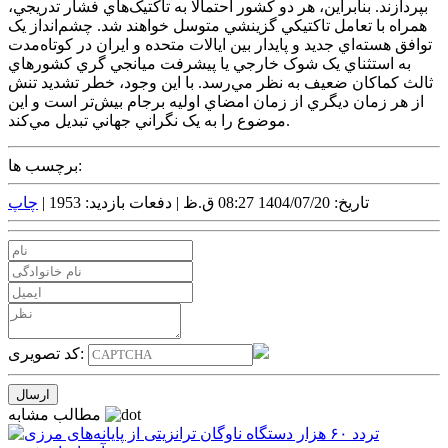
بپردازند. بنابراين، هر دو کشور احتمالا به تاکتيک‌هاي فشار تدريجي،
همراه با تعامل تاکتيکي گزينشي متوسل خواهند شد. چشم‌انداز يک
توافق هسته‌اي جديد و پايدار بين ايالات متحده و ايران در کوتاه‌مدت
به استثناي يک شوک خارجي يا پيشرفت ميانجي گري کشور‌هاي
ثالث کماکان ضعيف به نظر مي‌رسد. با اين وجود، خطر تشديد تنش
از هر زمان ديگري از زمان امضاي اوليه برجام بيش‌تر است و اين
موضوع را به يک نگراني جهاني تبديل مي‌کند.
برچسب ها:
تاریخ: 1404/07/20 08:27 ق.ظ |
دفعات بازدید: 1953 |
چاپ
کد تصویری:
مطالب مشابه