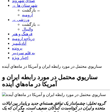
صدای شهروند
→ شهرستان ها
بازگشت ←
ارومیه
→ ورزشی
بازگشت ←
والیبال
فرهنگ و هنر
دریاچه ارومیه
آنادیلیمیز
پرونده
به قلم سردبیر
اخبار ویژه
سناريوي محتمل در مورد رابطه ايران و آمريکا در ماه‌هاي آينده
سناريوي محتمل در مورد رابطه ايران و
آمريکا در ماه‌هاي آينده
گروه تحليل: چشم‌انداز يک توافق هسته‌اي جديد و پايدار بين ايالات
متحده و ايران در کوتاه‌مدت کماکان ضعيف است، مگر آن که يک