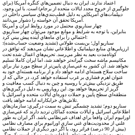
اعتماد ندارند. ايران به دنبال تضمين‌هاي کنگره آمريکا (براي
جلوگيري از خروج مجدد ايالات متحده از برجام) است. با اين وجود،
ديپلمات‌هاي آمريکايي به دليل قطب‌بندي‌هاي سياسي داخلي در
آمريکا تحقق آن خواسته را دشوار مي‌دانند.
چهار سناريوي محتمل در مورد روابط ايران و آمريکا
بنابراين، با توجه به شرايط و موانع موجود مي‌توان چهار سناريوي
احتمالي را براي ماه‌هاي آينده پيش بيني کرد:
سناريو اول؛ بن‌بست طولاني (تشديد وضعيت حساب‌شده):
ارزيابي‌هاي منابع ديپلماتيک و اطلاعاتي نشان مي‌دهند که توافق در
کوتاه‌مدت بعيد به نظر مي‌رسد. تحريم‌هاي اعمال شده تحت
مکانيسم ماشه سخت گيرانه‌تر خواهند شد، اما ايران کاملا تسليم
نخواهد شد. آن کشور به غني‌سازي پايين‌تر از سطح مورد نياز براي
ساخت سلاح هسته‌اي ادامه خواهد داد و از برنامه هسته‌اي خود به
عنوان اهرم فشاري بر غرب استفاده خواهد کرد، در حالي که از
طريق نزديکي بيش‌تر با روسيه و چين به دنبال کسب معافيت و
گريز از تحريم‌ها خواهد بود. اين رويارويي به دليل درگيري‌هاي
منطقه‌اي سطح پايين و حملات دوره‌اي ايالات متحده و اسرائيل يا
تلاش‌هاي خرابکارانه ادامه خواهد يافت.
سناريو دوم؛ تشديد چشمگير تنش به سمت درگيري: سازمان‌هاي
اطلاعاتي اسرائيل و ايالات متحده کماکان ترديد دارند که غني‌سازي
اورانيوم ايران واقعا براي اهداف غيرنظامي باشد. اگر ايران به طور
علني از محدوديت‌هاي غني سازي اورانيوم براي مصارف نظامي
(بيش از 90 درصد) فراتر رود، يا اگر دور ديگري از حملات نظامي
منجر به نشت مواد هسته‌اي يا تلفات شود، ممکن است يک جنگ