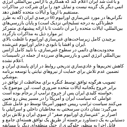
و باعث شد ايران اعلام کند که همکاري با آژانس بين‌المللي انرژي
اتمي ديگر يک گزينه نيست و تمايل خود را براي شرکت در مذاکرات
مستقيم با اروپا و ايالات متحده کاهش دهد.
نگراني‌ها در مورد غني‌سازي اورانيوم 60 درصدي ايران (که به طرز
خطرناکي به درجه تسليحاتي نزديک است) و پايان بازرسي‌هاي
بين‌المللي، ايالات متحده را بر آن داشت تا با ارائه پيشنهادي متمرکز
بر موارد ذيل به مذاکرات بازگردد:
برچيدن کامل زيرساخت‌هاي غني‌سازي اورانيوم با غلظت بالاي
ايران و افشا يا نابودي ذخاير اورانيوم غني‌شده.
محدوديت‌هاي دائمي در سطوح غني‌سازي، با تاييد کامل آژانس
بين‌المللي انرژي اتمي و بازرسي‌هاي سرزده از جمله در تاسيسات
اعلام نشده.
کاهش تحريم‌ها و عادي‌سازي تدريجي روابط در ازاي پايبندي ايران و
تضمين عدم تلاش براي حمايت از نيرو‌هاي نيابتي يا توسعه برنامه
موشکي.
تصويب هرگونه توافق توسط کنگره براي محافظت از توافق در
برابر خروج يکجانبه ايالات متحده ضروري است. اين موضوع يک
خواسته کليدي ايران پس از خروج ترامپ از برجام بوده است.
عواملي که سياست ايران و آمريکا را در مسير پيش رو تعيين
مي‌کنند سياست ترامپ رييس جمهور آمريکا توسط دو عامل شکل
مي‌گيرد: نشان دادن سرسختي به مخاطبان داخلي و اسرائيلي با
اصرار بر "غني‌سازي اورانيوم صفر" از سوي ايران و تلاش براي
دستيابي به يک دستاورد برجسته از طريق يک توافق هسته‌اي جامع و
قابل اجرا به منظور جلوگيري از جنگ منطقه‌اي ديگر يا مسابقه