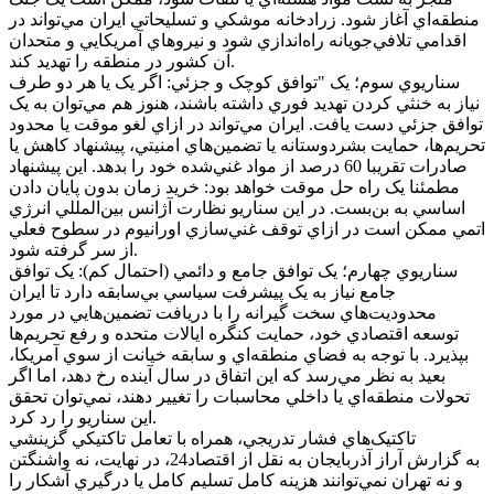
منطقه‌اي آغاز شود. زرادخانه موشکي و تسليحاتي ايران مي‌تواند در
اقدامي تلافي‌جويانه راه‌اندازي شود و نيرو‌هاي آمريکايي و متحدان
آن کشور در منطقه را تهديد کند.
سناريوي سوم؛ يک "توافق کوچک و جزئي: اگر يک يا هر دو طرف
نياز به خنثي کردن تهديد فوري داشته باشند، هنوز هم مي‌توان به يک
توافق جزئي دست يافت. ايران مي‌تواند در ازاي لغو موقت يا محدود
تحريم‌ها، حمايت بشردوستانه يا تضمين‌هاي امنيتي، پيشنهاد کاهش يا
صادرات تقريبا 60 درصد از مواد غني‌شده خود را بدهد. اين پيشنهاد
مطمئنا يک راه حل موقت خواهد بود: خريد زمان بدون پايان دادن
اساسي به بن‌بست. در اين سناريو نظارت آژانس بين‌المللي انرژي
اتمي ممکن است در ازاي توقف غني‌سازي اورانيوم در سطوح فعلي
از سر گرفته شود.
سناريوي چهارم؛ يک توافق جامع و دائمي (احتمال کم): يک توافق
جامع نياز به يک پيشرفت سياسي بي‌سابقه دارد تا ايران
محدوديت‌هاي سخت گيرانه را با دريافت تضمين‌هايي در مورد
توسعه اقتصادي خود، حمايت کنگره ايالات متحده و رفع تحريم‌ها
بپذيرد. با توجه به فضاي منطقه‌اي و سابقه خيانت از سوي آمريکا،
بعيد به نظر مي‌رسد که اين اتفاق در سال آينده رخ دهد، اما اگر
تحولات منطقه‌اي يا داخلي محاسبات را تغيير دهند، نمي‌توان تحقق
اين سناريو را رد کرد.
تاکتيک‌هاي فشار تدريجي، همراه با تعامل تاکتيکي گزينشي
به گزارش آراز آذربايجان به نقل از اقتصاد24، در نهايت، نه واشنگتن
و نه تهران نمي‌توانند هزينه کامل تسليم کامل يا درگيري آشکار را