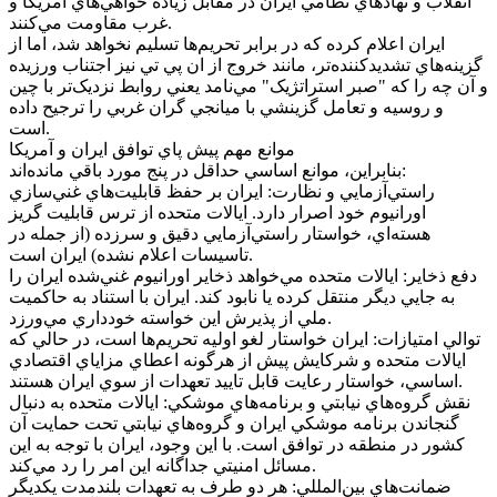
انقلاب و نهاد‌هاي نظامي ايران در مقابل زياده خواهي‌هاي آمريکا و
غرب مقاومت مي‌کنند.
ايران اعلام کرده که در برابر تحريم‌ها تسليم نخواهد شد، اما از
گزينه‌هاي تشديدکننده‌تر، مانند خروج از ان پي تي نيز اجتناب ورزيده
و آن چه را که "صبر استراتژيک" مي‌نامد يعني روابط نزديک‌تر با چين
و روسيه و تعامل گزينشي با ميانجي گران غربي را ترجيح داده
است.
موانع مهم پيش پاي توافق ايران و آمريکا
بنابراين، موانع اساسي حداقل در پنج مورد باقي مانده‌اند:
راستي‌آزمايي و نظارت: ايران بر حفظ قابليت‌هاي غني‌سازي
اورانيوم خود اصرار دارد. ايالات متحده از ترس قابليت گريز
هسته‌اي، خواستار راستي‌آزمايي دقيق و سرزده (از جمله در
تاسيسات اعلام نشده) ايران است.
دفع ذخاير: ايالات متحده مي‌خواهد ذخاير اورانيوم غني‌شده ايران را
به جايي ديگر منتقل کرده يا نابود کند. ايران با استناد به حاکميت
ملي از پذيرش اين خواسته خودداري مي‌ورزد.
توالي امتيازات: ايران خواستار لغو اوليه تحريم‌ها است، در حالي که
ايالات متحده و شرکايش پيش از هرگونه اعطاي مزاياي اقتصادي
اساسي، خواستار رعايت قابل تاييد تعهدات از سوي ايران هستند.
نقش گروه‌هاي نيابتي و برنامه‌هاي موشکي: ايالات متحده به دنبال
گنجاندن برنامه موشکي ايران و گروه‌هاي نيابتي تحت حمايت آن
کشور در منطقه در توافق است. با اين وجود، ايران با توجه به اين
مسائل امنيتي جداگانه اين امر را رد مي‌کند.
ضمانت‌هاي بين‌المللي: هر دو طرف به تعهدات بلندمدت يکديگر