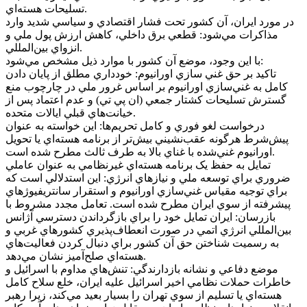
تسليحات هسته‌اي.
در مورد ايران، آن کشور تحت فشار اقتصادي و سياسي شديد وارد
مذاکرات مي‌شود: قطعي برق داخلي، کاهش ارزش پول ملي و
انزواي بين‌المللي.
با اين وجود، موضع آن کشور با موارد ذيل مشخص مي‌شود:
تاکيد بر حق غني سازي اورانيوم: خودداري مطلق از پايان دادن
کامل به غني‌سازي اورانيوم بر اساس غرور ملي در چارچوب منع
گسترش تسليحات کشتار جمعي (ان پي تي) و عدم اعتماد پس از
خيانت‌هاي قبلي ايالات متحده.
درخواست لغو فوري و کامل تحريم‌ها: اين خواسته به عنوان
پيش‌شرط هرگونه عقب‌نشيني بيش‌تر از برنامه هسته‌اي يا تحويل
اورانيوم غني‌شده با غناي بالا به طرف ثالث مطرح شده است.
تمايل به حفظ يک برنامه هسته‌اي غيرنظامي به عنوان عاملي
ضروري براي توسعه ملي و نياز‌هاي انرژي: اين استدلالي است که
براي توجيه مقياس غني‌سازي اورانيوم و استقرار سانتريفيوژ‌هاي
پيشرفته از سوي ايران مطرح شده است. تعامل مجدد مشروط با
بازرسان: ايران تمايل خود را براي بازگرداندن دسترسي آژانس
بين‌المللي انرژي اتمي در صورت انعطاف‌پذيري کشور‌هاي غربي و
به رسميت شناختن حق آن کشور براي دنبال کردن فعاليت‌هاي
هسته‌اي صلح‌آميز نشان مي‌دهد.
موضع دفاعي و نشانه بازدارندگي: تنش‌هاي مداوم با اسرائيل و
خاطرات حملات نظامي اخير اسرائيل عليه ايران، خلع سلاح کامل
هسته‌اي يا تسليم از سوي تهران را بسيار بعيد مي‌کند، زيرا رهبر