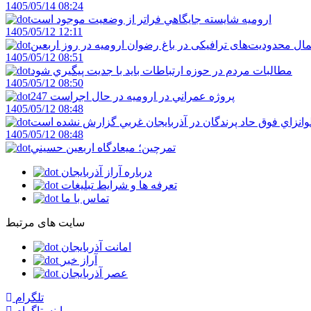
1405/05/14 08:24
اروميه شايسته جايگاهي فراتر از وضعيت موجود است
1405/05/12 12:11
ال محدودیت‌های ترافیکی در باغ رضوان ارومیه در روز اربعین
1405/05/12 08:51
مطالبات مردم در حوزه ارتباطات بايد با جديت پيگيري شود
1405/05/12 08:50
247 پروژه عمراني در اروميه در حال اجراست
1405/05/12 08:48
لوانزاي فوق حاد پرندگان در آذربايجان غربي گزارش نشده است
1405/05/12 08:48
تمرچين؛ ميعادگاه اربعين حسيني
درباره آراز آذربایجان
تعرفه ها و شرایط تبلیغات
تماس با ما
سایت های مرتبط
امانت آذربایجان
آراز خبر
عصر آذربایجان
تلگرام
اینستاگرام