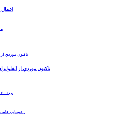
اعمال م
مط
تاکنون موردي از آنفلوانز
تردد ۶۰ هزار دستگاه ناوگان ترانزیتی از پایانه‌های مرزی آذربایجان ‌غربی
راهپيمايي جامان