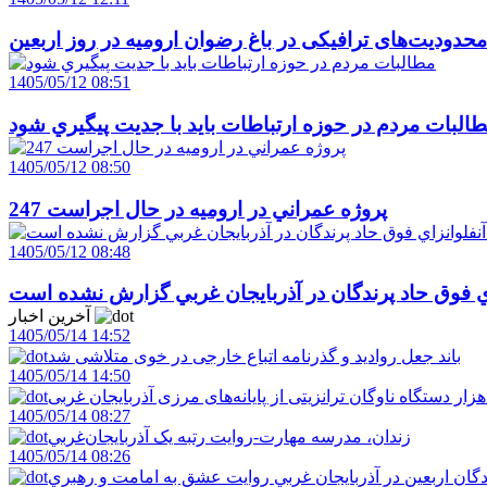
حدودیت‌های ترافیکی در باغ رضوان ارومیه در روز اربعین
1405/05/12 08:51
البات مردم در حوزه ارتباطات بايد با جديت پيگيري شود
1405/05/12 08:50
247 پروژه عمراني در اروميه در حال اجراست
1405/05/12 08:48
اي فوق حاد پرندگان در آذربايجان غربي گزارش نشده است
آخرین اخبار
1405/05/14 14:52
باند جعل روادید و گذرنامه اتباع خارجی در خوی متلاشی شد
1405/05/14 14:50
1405/05/14 08:27
زندان، مدرسه مهارت-روايت رتبه يک آذربايجان‌غربي
1405/05/14 08:26
دگان اربعين در آذربايجان غربي روايت عشق به امامت و رهبري