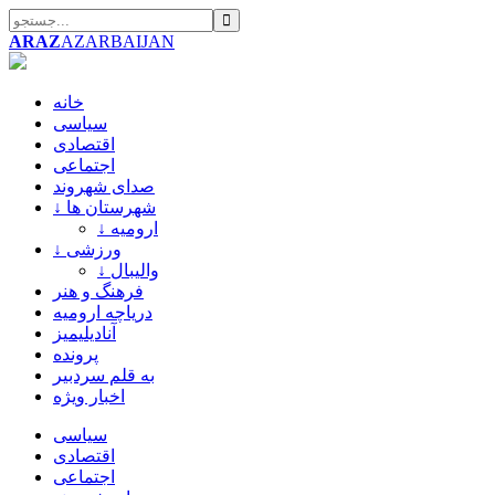
ARAZ
AZARBAIJAN
خانه
سیاسی
اقتصادی
اجتماعی
صدای شهروند
↓ شهرستان ها
↓ ارومیه
↓ ورزشی
↓ والیبال
فرهنگ و هنر
دریاچه ارومیه
آنادیلیمیز
پرونده
به قلم سردبیر
اخبار ویژه
سیاسی
اقتصادی
اجتماعی