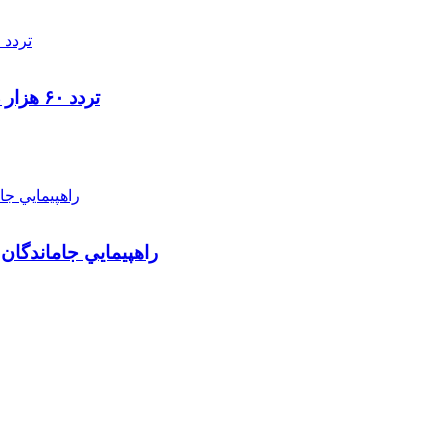
تردد ۶۰ هزار دستگاه ناوگان ترانزیتی از پایانه‌های مرزی آذربایجان ‌غربی
راهپيمايي جاماندگان