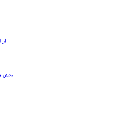
ن
از 
بخش هن
ل