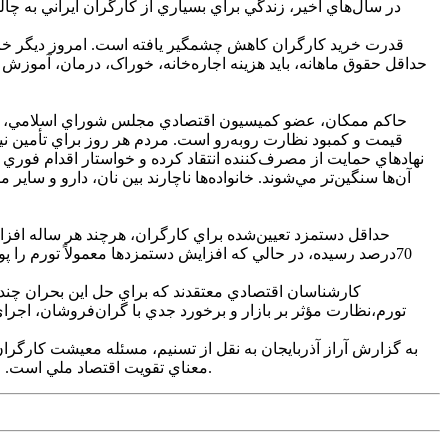
در سال‌هاي اخير، زندگي براي بسياري از کارگران ايراني به 
قدرت خريد کارگران کاهش چشمگير يافته است. امروز ديگر خريد 
حداقل حقوق ماهانه، بايد هزينه اجاره‌خانه، خوراک، درمان، آموزش و
حاکم ممکان، عضو کميسيون اقتصادي مجلس شوراي اسلامي، در صح
قيمت و کمبود نظارت روبه‌رو است. مردم هر روز براي تأمين نيا
نهادهاي حمايت از مصرف‌کننده انتقاد کرده و خواستار اقدام فوري 
آن‌ها سنگين‌تر مي‌شوند. خانواده‌ها ناچارند بين نان، دارو و س
حداقل دستمزد تعيين‌شده براي کارگران، هرچند هر ساله افز
70درصد رسيده، در حالي‌ که افزايش دستمزدها معمولاً تورم را
کارشناسان اقتصادي معتقدند که براي حل اين بحران چند ا
تورم،نظارت مؤثر بر بازار و برخورد جدي با گران‌فروشان، اجراي
به گزارش آراز آذربايجان به نقل از تسنيم، مسئله معيشت کارگر
معناي تقويت اقتصاد ملي است. زمان آن رسيده که تصميم‌گيران، از وعده‌هاي کوتاه‌مدت عبور کرده و سياست‌هاي پايدار براي حمايت از معيشت طبقات کم‌درآمد اتخاذ کنند.