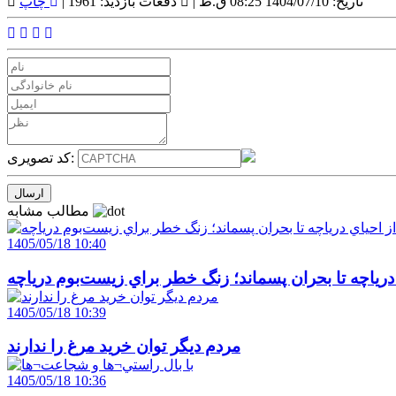
تاریخ: 1404/07/10 08:25 ق.ظ |
دفعات بازدید: 1961 |
چاپ
کد تصویری:
مطالب مشابه
1405/05/18 10:40
 درياچه تا بحران پسماند؛ زنگ خطر براي زيست‌بوم درياچه
1405/05/18 10:39
مردم ديگر توان خريد مرغ را ندارند
1405/05/18 10:36