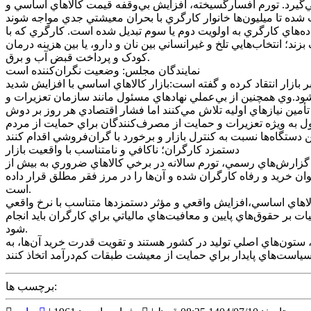
‌گيرد. تورم افسارگسيخته، افزايش بي‌وقفه قيمت کالاهاي اساسي و
ه‌هاي کارگري به اولويت دوم يا سوم تبديل شده است. کارگري که با
؛ انتخاب‌هايي تلخ و غيرانساني بين نان و دارو، يا بين هزينه درمان
کودک و پرداخت قبض آب و برق.
نمايندگان مجلس: وضعيت نگران‌کننده است
ار انتقاد کرده و گفته است:بازار کالاهاي اساسي با افزايش شديد
‌شود.وي همچنين از بي‌عملي نهادهاي مسئول مانند سازمان تعزيرات و
تأمين نيازهاي اوليه تلاش مي‌کنند اما فشار اقتصادي هر روز بر دوش
مسئول به ويژه تعزيرات و حمايت از مصرف‌کنندگان براي حمايت از مردم
دستمزد کارگران؛ ناکافي و نامتناسب با واقعيت بازار
 گزارش‌هاي رسمي، تورم سالانه در برخي کالاهاي ضروري به بيش از
ن خريد و رفاه کارگران شده و آن‌ها را در مرز فقر مطلق قرار داده
است.
کالاهاي اساسي،افزايش واقعي و مؤثر دستمزدها متناسب با نرخ واقعي
بر حقوق‌هاي پايين و معافيت‌هاي مالياتي براي کارگران بايد انجام
شود.
تون‌هاي اصلي توليد در کشور هستند و تقويت قدرت خريد آن‌ها، به
برچسب ها: