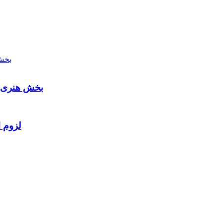
بخش هنری م
لزوم ا