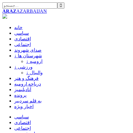
ARAZ
AZARBAIJAN
خانه
سیاسی
اقتصادی
اجتماعی
صدای شهروند
↓ شهرستان ها
↓ ارومیه
↓ ورزشی
↓ والیبال
فرهنگ و هنر
دریاچه ارومیه
آنادیلیمیز
پرونده
به قلم سردبیر
اخبار ویژه
سیاسی
اقتصادی
اجتماعی