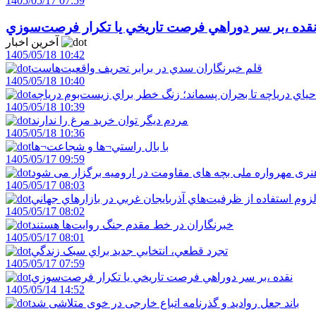
1405/05/17 07:59
قده ،بر سر دوراهي فرصت تاريخي يا تکرار فرصت‌سوزي
آخرین اخبار
1405/05/18 10:42
قلم خبرنگاران سدي در برابر تحريف واقعيت‌هاست
1405/05/18 10:40
احياي درياچه تا بحران پسماند؛ زنگ خطر براي زيست‌بوم درياچه
1405/05/18 10:39
مردم ديگر توان خريد مرغ را ندارند
1405/05/18 10:36
با بال راستي¬ها و شجاعت¬ها
1405/05/17 09:59
ری مهرواره ملی بچه های مقاومت در ارومیه برگزار می شود
1405/05/17 08:03
زوم استفاده از ظرفيت‌هاي آذربايجان غربي در بازارهاي جهاني
1405/05/17 08:02
خبرنگاران در خط مقدم جنگ روايت‌ها هستند
1405/05/17 08:01
تجرد قطعي، انتخابي جديد براي سبک زندگي
1405/05/17 07:59
نقده ،بر سر دوراهي فرصت تاريخي يا تکرار فرصت‌سوزي
1405/05/14 14:52
باند جعل روادید و گذرنامه اتباع خارجی در خوی متلاشی شد