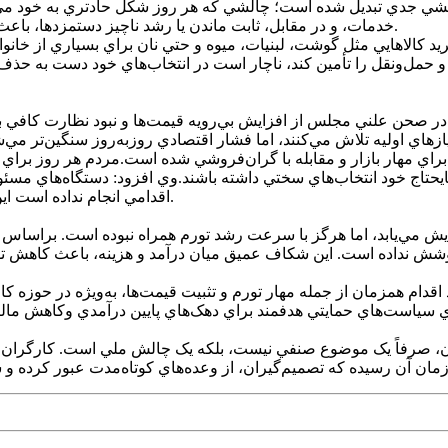
چالشي جدي تبديل شده است؛ چالشي که هر روز شکل حادتري به خود مي
خدمات، و در مقابل، ثابت ماندن يا رشد ناچيز دستمزدها، باعث شده تا ميليون‌ها خانوار کارگري با بحران معيشتي جدي مواجه شوند.
کالاهايي مثل گوشت، لبنيات، ميوه و حتي نان براي بسياري از خانواد
 حمل‌ونقل را تأمين کند، ناچار است در انتخاب‌هاي خود دست به حذف بزند
ن علني مجلس از افزايش بي‌رويه قيمت‌ها و نبود نظارت کافي بر باز
زهاي اوليه تلاش مي‌کنند، اما فشار اقتصادي روزبه‌روز سنگين‌تر مي
براي مهار بازار و مقابله با گران‌فروشي شده است.مردم هر روز براي 
اير مايحتاج خود انتخاب‌هاي سختي داشته باشند.وي افزود: دستگاه‌هاي 
اقدامي انجام نداده است اين دستگاه‌ها نسبت به کنترل بازار و برخورد با گران‌فروشي اقدام کنند.
ايش مي‌يابد، اما هرگز با سرعت رشد تورم همراه نبوده است. براساس
 پوشش نداده است. اين شکاف عميق ميان درآمد و هزينه، باعث کاهش توا
قدام همزمان از جمله مهار تورم و تثبيت قيمت‌ها، به‌ويژه در حوزه 
 سياست‌هاي حمايتي هدفمند براي دهک‌هاي پايين درآمدي وکاهش ماليات 
ان، صرفاً يک موضوع صنفي نيست، بلکه يک چالش ملي است. کارگران، س