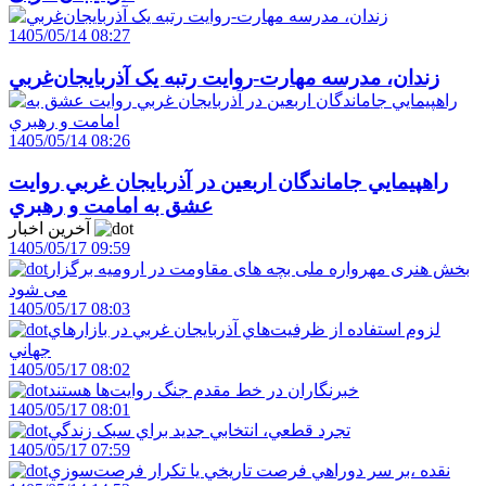
1405/05/14 08:27
زندان، مدرسه مهارت-روايت رتبه يک آذربايجان‌غربي
1405/05/14 08:26
راهپيمايي جاماندگان اربعين در آذربايجان غربي روايت
عشق به امامت و رهبري
آخرین اخبار
1405/05/17 09:59
بخش هنری مهرواره ملی بچه های مقاومت در ارومیه برگزار
می شود
1405/05/17 08:03
لزوم استفاده از ظرفيت‌هاي آذربايجان غربي در بازارهاي
جهاني
1405/05/17 08:02
خبرنگاران در خط مقدم جنگ روايت‌ها هستند
1405/05/17 08:01
تجرد قطعي، انتخابي جديد براي سبک زندگي
1405/05/17 07:59
نقده ،بر سر دوراهي فرصت تاريخي يا تکرار فرصت‌سوزي