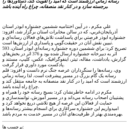
رسانه زماني ارزشمند است که اميد را تقويت کند، دستاوردها را
برجسته سازد و در کنار نقد منصفانه، چراغ راه آينده باشد.
علي مکرم ، در آيين اختتاميه ششمين جشنواره ابوذر استان
آذربايجان‌غربي، که در سالن مخابرات استان برگزار شد، افزود:
جشنواره ابوذر فرصتي براي پاسداشت تلاش‌هاي فعالان رسانه‌اي و
تبيين نقش آنان در حقيقت‌گويي و پاسداري از ارزش‌ها است.
تصريح کرد: براي ششمين دوره جشنواره رسانه‌اي ابوذر استان، 593
اثر به دبيرخانه جشنواره ارسال شده بود و 376 اثر در بخش‌هاي
گزارش، يادداشت، مقاله، تيتر، اينفوگرافيک، عکس، کليپ، مستند و
پادکست مورد داوري قرار گرفت.
وي، رسانه‌ها را سنگرداران عرصه جنگ نرم دانست و افزود: قلم
رسانه يک گام بزرگ در مسير پيشرفت است. لذا رسانه زماني
ارزشمند است که اميد را در کنار نقد منصفانه به جامعه منتقل کند و
چراغ راه آينده باشد.
مکرم در ادامه خاطرنشان کرد: بسيج رسانه خود را همراه و
پشتيبان اصحاب رسانه مي‌داند و در مسير آموزش، توانمندسازي و
حمايت از فعالان اين عرصه از هيچ تلاشي دريغ نخواهد کرد و
اميدواريم اين جشنواره سرآغازي براي انسجام بيشتر رسانه‌ها و
بهره‌مندي بهتر از ظرفيت‌هاي آنان در مسير خدمت به مردم باشد.
برچسب ها: