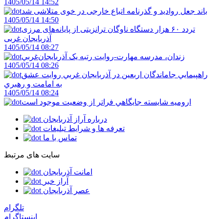
1405/05/14 14:52
باند جعل روادید و گذرنامه اتباع خارجی در خوی متلاشی شد
1405/05/14 14:50
تردد ۶۰ هزار دستگاه ناوگان ترانزیتی از پایانه‌های مرزی
آذربایجان ‌غربی
1405/05/14 08:27
زندان، مدرسه مهارت-روايت رتبه يک آذربايجان‌غربي
1405/05/14 08:26
راهپيمايي جاماندگان اربعين در آذربايجان غربي روايت عشق
به امامت و رهبري
1405/05/14 08:24
اروميه شايسته جايگاهي فراتر از وضعيت موجود است
درباره آراز آذربایجان
تعرفه ها و شرایط تبلیغات
تماس با ما
سایت های مرتبط
امانت آذربایجان
آراز خبر
عصر آذربایجان
تلگرام
اینستاگرام