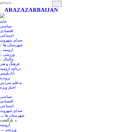
ARAZ
AZARBAIJAN
خانه
سیاسی
اقتصادی
اجتماعی
صدای شهروند
↓ شهرستان ها
↓ ارومیه
↓ ورزشی
↓ والیبال
فرهنگ و هنر
دریاچه ارومیه
آنادیلیمیز
پرونده
به قلم سردبیر
اخبار ویژه
سیاسی
اقتصادی
اجتماعی
صدای شهروند
→ شهرستان ها
بازگشت ←
ارومیه
→ ورزشی