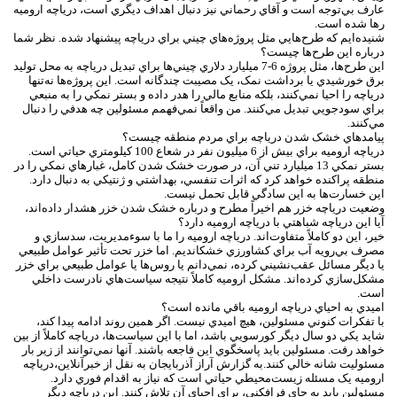
عارف بي‌توجه است و آقاي رحماني نيز دنبال اهداف ديگري است، درياچه اروميه
رها شده است.
شنيده‌ايم که طرح‌هايي مثل پروژه‌هاي چيني براي درياچه پيشنهاد شده. نظر شما
درباره اين طرح‌ها چيست؟
اين طرح‌ها، مثل پروژه 6-7 ميليارد دلاري چيني‌ها براي تبديل درياچه به محل توليد
برق خورشيدي يا برداشت نمک، يک مصيبت چندگانه است. اين پروژه‌ها نه‌تنها
درياچه را احيا نمي‌کنند، بلکه منابع مالي را هدر داده و بستر نمکي را به منبعي
براي سودجويي تبديل مي‌کنند. من واقعاً نمي‌فهمم مسئولين چه هدفي را دنبال
مي‌کنند.
پيامدهاي خشک شدن درياچه براي مردم منطقه چيست؟
درياچه اروميه براي بيش از 6 ميليون نفر در شعاع 100 کيلومتري حياتي است.
بستر نمکي 13 ميليارد تني آن، در صورت خشک شدن کامل، غبارهاي نمکي را در
منطقه پراکنده خواهد کرد که اثرات تنفسي، بهداشتي و ژنتيکي به دنبال دارد.
اين خسارت‌ها به اين سادگي قابل تحمل نيست.
وضعيت درياچه خزر هم اخيراً مطرح و درباره خشک شدن خزر هشدار داده‌اند،
آيا اين درياچه شباهتي با درياچه اروميه دارد؟
خير، اين دو کاملاً متفاوت‌اند. درياچه اروميه را ما با سوءمديريت، سدسازي و
مصرف بي‌رويه آب براي کشاورزي خشکانديم. اما خزر تحت تأثير عوامل طبيعي
يا ديگر مسائل عقب‌نشيني کرده، نمي‌دانم يا روس‌ها يا عوامل طبيعي براي خزر
مشکل‌سازي کرده‌اند. مشکل اروميه کاملاً نتيجه سياست‌هاي نادرست داخلي
است.
اميدي به احياي درياچه اروميه باقي مانده است؟
با تفکرات کنوني مسئولين، هيچ اميدي نيست. اگر همين روند ادامه پيدا کند،
شايد يکي دو سال ديگر کورسويي باشد، اما با اين سياست‌ها، درياچه کاملاً از بين
خواهد رفت. مسئولين بايد پاسخگوي اين فاجعه باشند. آنها نمي‌توانند از زير بار
مسئوليت شانه خالي کنند.به گزارش آراز آذربايجان به نقل از خبرآنلاين،درياچه
اروميه يک مسئله زيست‌محيطي حياتي است که نياز به اقدام فوري دارد.
مسئولين بايد به جاي فرافکني، براي احياي آن تلاش کنند. اين درياچه ديگر