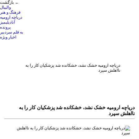
بازگشت ←
والیبال
فرهنگ و هنر
دریاچه ارومیه
آنادیلیمیز
پرونده
به قلم سردبیر
اخبار ویژه
درياچه اروميه خشک نشد، خشکانده شد پزشکيان کار را به
نااهلش سپرد
درياچه اروميه خشک نشد، خشکانده شد پزشکيان کار را به
نااهلش سپرد