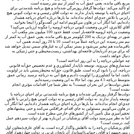
مربع باقي مانده، يعني عمق آب به کمتر از نيم متر رسيده است.
او تاکيد مي‌کند: دولت‌ها گرفتار روزمرگي شده‌اند و هيچ برنامه بلندمدتي براي
احياي درياچه يا توسعه پايدار ندارند. نه دولت آقاي رئيسي و نه دولت کنوني هيچ
رايزني يا تلاش جدي‌اي انجام نداده‌اند. ما بارها درباره احياي درياچه هشدار
داده‌ايم، اما انگار آب در هاون مي‌کوبيم.ادامه اين گفت‌وگو را اينجا بخوانيد:
آقاي کلانتري، آخرين وضعيت کنوني درياچه اروميه را چگونه ارزيابي مي‌کنيد؟
وضعيت درياچه اروميه فاجعه‌بار است. فقط حدود 100 ميليون متر مکعب آب
شور در پهنه‌اي نزديک به 200 کيلومتر مربع باقي مانده، يعني عمق آب به کمتر از
نيم متر رسيده. اين درياچه عملاً مرده است. 10 تا 20 روز آينده، همين آب
باقي‌مانده هم تبخير مي‌شود و بستر نمکي آن به غبارهاي سمي تبديل خواهد شد
که براي مردم آذربايجان فاجعه‌اي بهداشتي، زيست‌محيطي و حتي ژنتيکي به
دنبال خواهد داشت.
چه عواملي درياچه را به اين روز انداخته است؟
سدسازي‌هاي بي‌رويه، توسعه ناپايدار کشاورزي و عدم تخصيص حق‌آبه قانوني
درياچه، آن را نابود کرده است. طبق قانون، حق‌آبه محيط‌زيستي بايد در اولويت
باشد، اما ما کشاورزي را اولويت داديم و هيچ آبي به درياچه نرسيد. زماني عمق
متوسط درياچه 4.5 متر بود، اما حالا به اين وضعيت رسيده‌ايم.
نقش دولت‌ها در اين بحران چيست؟ به نظر شما چرا اقدامات مؤثري انجام
نشده است؟
دولت‌ها گرفتار روزمرگي شده‌اند و هيچ برنامه بلندمدتي براي احياي درياچه يا
توسعه پايدار ندارند. نه دولت آقاي رئيسي و نه دولت کنوني هيچ رايزني يا تلاش
جدي‌اي انجام نداده‌اند. ما بارها درباره احياي درياچه هشدار داده‌ايم، اما انگار آب
در هاون مي‌کوبيم. مسئولين به جاي اقدام، فرافکني مي‌کنند و حتي پيشنهادهاي
تحقيرآميزي مثل تأمين آب از کشورهاي خارجي مطرح شده است.
اما به نظر مي‌رسيد دولت آقاي پزشکيان در اين‌باره بهتر از دولت سيزدهم عمل
کند، درست است؟
آقاي پزشکيان درياچه را به نااهلش واگذار کرده است، به آقاي عارف(معاون اول
رييس‌جمهور) و آقاي رحماني(استاندار آذربايجان غربي در دولت چهاردهم)،‌ آقاي