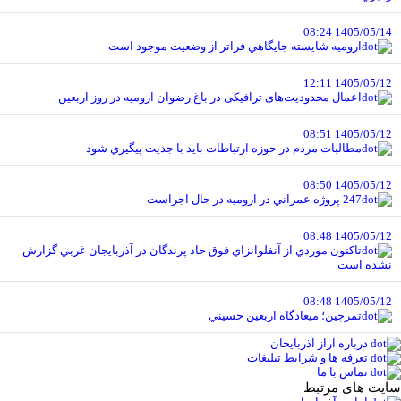
1405/05/14 08:24
اروميه شايسته جايگاهي فراتر از وضعيت موجود است
1405/05/12 12:11
اعمال محدودیت‌های ترافیکی در باغ رضوان ارومیه در روز اربعین
1405/05/12 08:51
مطالبات مردم در حوزه ارتباطات بايد با جديت پيگيري شود
1405/05/12 08:50
247 پروژه عمراني در اروميه در حال اجراست
1405/05/12 08:48
تاکنون موردي از آنفلوانزاي فوق حاد پرندگان در آذربايجان غربي گزارش
نشده است
1405/05/12 08:48
تمرچين؛ ميعادگاه اربعين حسيني
درباره آراز آذربایجان
تعرفه ها و شرایط تبلیغات
تماس با ما
سایت های مرتبط