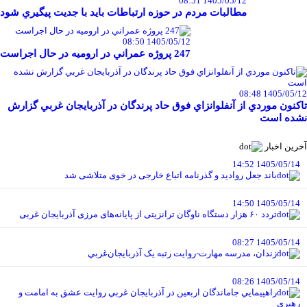
1405/05/12 08:51
مطالبات مردم در حوزه ارتباطات بايد با جديت پيگيري شود
1405/05/12 08:50
247 پروژه عمراني در اروميه در حال اجراست
1405/05/12 08:48
تاکنون موردي از آنفلوانزاي فوق حاد پرندگان در آذربايجان غربي گزارش
نشده است
آخرین اخبار
1405/05/14 14:52
باند جعل روادید و گذرنامه اتباع خارجی در خوی متلاشی شد
1405/05/14 14:50
تردد ۶۰ هزار دستگاه ناوگان ترانزیتی از پایانه‌های مرزی آذربایجان ‌غربی
1405/05/14 08:27
زندان، مدرسه مهارت-روايت رتبه يک آذربايجان‌غربي
1405/05/14 08:26
راهپيمايي جاماندگان اربعين در آذربايجان غربي روايت عشق به امامت و
رهبري