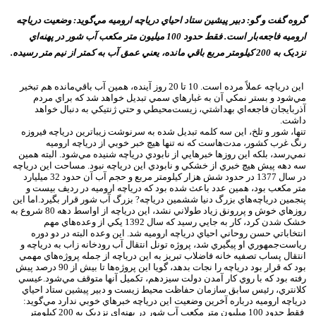
گروه گفت و گو: دبير پيشين ستاد احياي درياچه اروميه مي‌گويد: وضعيت درياچه
اروميه فاجعه‌بار است. فقط حدود 100 ميليون متر مکعب آب شور در پهنه‌اي
نزديک به 200 کيلومتر مربع باقي مانده، يعني عمق آب به کمتر از نيم متر رسيده.
اين درياچه عملاً مرده است. 10 تا 20 روز آينده، همين آب باقي‌مانده هم تبخير
مي‌شود و بستر نمکي آن به غبارهاي سمي تبديل خواهد شد که براي مردم
آذربايجان فاجعه‌اي بهداشتي، زيست‌محيطي و حتي ژنتيکي به دنبال خواهد
داشت.
تنها، شور و تلخ، اين سه کلمه تبديل شده به سرنوشت زيباترين درياچه فيروزه
رنگ غرب کشور،‌ مدت‌هاست که نه تنها هيچ خبر خوبي از درياچه اروميه
نمي‌رسد، بلکه اين روزها خبرهايي از نابودي درياچه شنيده مي‌شود. البته همين
سه دهه پيش هيچ خبري از خشکي و نابودي اين درياچه نبود. مساحت اين درياچه
در سال 1377 در حدود شش هزار کيلومتر مربع و حجم آب آن حدود 32 ميليارد
متر مکعب بود، همين عدد باعث شده بود که درياچه اروميه در رديف بيست و
پنجمين درياچه‌هاي بزرگ دنيا ششمين درياچه? بزرگ آب شور قرار بگيرد.اما اين
روزهاي خوش و پررونق زياد طولاني نشد،‌ اين درياچه از اواسط دهه 80 شروع به
خشک شدن کرد، کار به جايي رسيد که سال 1392 يکي از وعده‌هاي مهم
انتخاباتي حسن روحاني احياي درياچه اروميه شد. اين وعده البته در دو دوره
رياست‌جمهوري او پيگيري شد، پروژه تونل انتقال آب رودخانه زاب به درياچه و
انتقال پساب تصفيه خانه فاضلاب تبريز به اين درياچه از جمله پروژه‌هاي مهمي
بود که قرار بود درياچه را نجات بدهد،‌ گويا اين پروژه‌ها تا بيش از 90 درصد پيش
رفته بود که با روي‌ کار آمدن دولت سيزدهم، تکميل آنها متوقف مي‌شود.عيسي
کلانتري، رئيس سابق سازمان حفاظت محيط زيست و دبير پيشين ستاد احياي
درياچه اروميه درباره آخرين وضعيت اين درياچه خبرهاي خوبي ندارد مي‌گويد:
فقط حدود 100 ميليون متر مکعب آب شور در پهنه‌اي نزديک به 200 کيلومتر