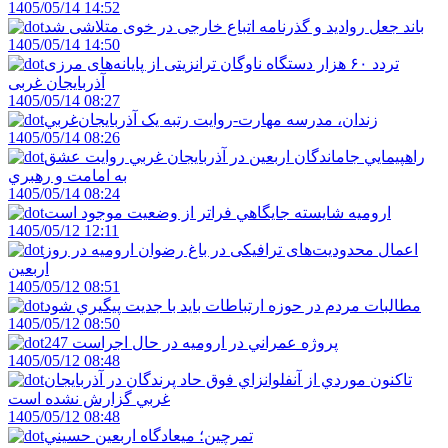
1405/05/14 14:52
باند جعل روادید و گذرنامه اتباع خارجی در خوی متلاشی شد
1405/05/14 14:50
تردد ۶۰ هزار دستگاه ناوگان ترانزیتی از پایانه‌های مرزی
آذربایجان ‌غربی
1405/05/14 08:27
زندان، مدرسه مهارت-روايت رتبه يک آذربايجان‌غربي
1405/05/14 08:26
راهپيمايي جاماندگان اربعين در آذربايجان غربي روايت عشق
به امامت و رهبري
1405/05/14 08:24
اروميه شايسته جايگاهي فراتر از وضعيت موجود است
1405/05/12 12:11
اعمال محدودیت‌های ترافیکی در باغ رضوان ارومیه در روز
اربعین
1405/05/12 08:51
مطالبات مردم در حوزه ارتباطات بايد با جديت پيگيري شود
1405/05/12 08:50
247 پروژه عمراني در اروميه در حال اجراست
1405/05/12 08:48
تاکنون موردي از آنفلوانزاي فوق حاد پرندگان در آذربايجان
غربي گزارش نشده است
1405/05/12 08:48
تمرچين؛ ميعادگاه اربعين حسيني