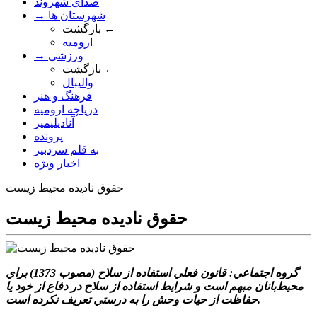
صدای شهروند
→ شهرستان ها
بازگشت ←
ارومیه
→ ورزشی
بازگشت ←
والیبال
فرهنگ و هنر
دریاچه ارومیه
آنادیلیمیز
پرونده
به قلم سردبیر
اخبار ویژه
حقوق ناديده محيط زيست
حقوق ناديده محيط زيست
گروه اجتماعي: قانون فعلي استفاده از سلاح (مصوب 1373) براي
محيط‌بانان مبهم است و شرايط استفاده از سلاح در دفاع از خود يا
حفاظت از حيات وحش را به ‌درستي تعريف نکرده است.