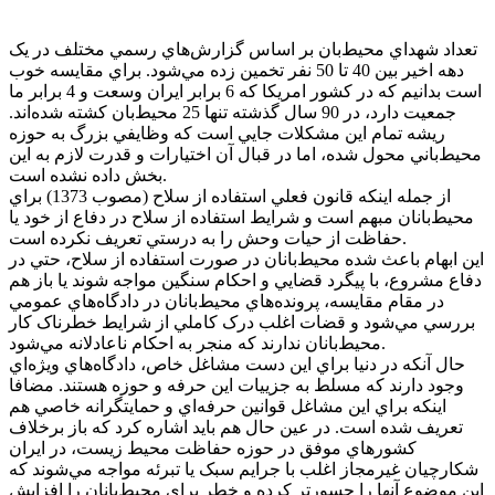
تعداد شهداي محيط‌بان بر اساس گزارش‌هاي رسمي مختلف در يک
دهه اخير بين 40 تا 50 نفر تخمين زده مي‌شود. براي مقايسه خوب
است بدانيم که در کشور امريکا که 6 برابر ايران وسعت و 4 برابر ما
جمعيت دارد، در 90 سال گذشته تنها 25 محيط‌بان کشته شده‌اند.
ريشه تمام اين مشکلات جايي است که وظايفي بزرگ به حوزه
محيط‌باني محول شده، اما در قبال آن اختيارات و قدرت لازم به اين
بخش داده نشده است.
از جمله اينکه قانون فعلي استفاده از سلاح (مصوب 1373) براي
محيط‌بانان مبهم است و شرايط استفاده از سلاح در دفاع از خود يا
حفاظت از حيات وحش را به ‌درستي تعريف نکرده است.
اين ابهام باعث شده محيط‌بانان در صورت استفاده از سلاح، حتي در
دفاع مشروع، با پيگرد قضايي و احکام سنگين مواجه شوند يا باز هم
در مقام مقايسه، پرونده‌هاي محيط‌بانان در دادگاه‌هاي عمومي
بررسي مي‌شود و قضات اغلب درک کاملي از شرايط خطرناک کار
محيط‌بانان ندارند که منجر به احکام ناعادلانه مي‌شود.
حال آنکه در دنيا براي اين دست مشاغل خاص، دادگاه‌هاي ويژه‌اي
وجود دارند که مسلط به جزييات اين حرفه و حوزه هستند. مضافا
اينکه براي اين مشاغل قوانين حرفه‌اي و حمايتگرانه خاصي هم
تعريف شده است. در عين حال هم بايد اشاره کرد که باز برخلاف
کشورهاي موفق در حوزه حفاظت محيط زيست، در ايران
شکارچيان غيرمجاز اغلب با جرايم سبک يا تبرئه مواجه مي‌شوند که
اين موضوع آنها را جسورتر کرده و خطر براي محيط‌بانان را افزايش