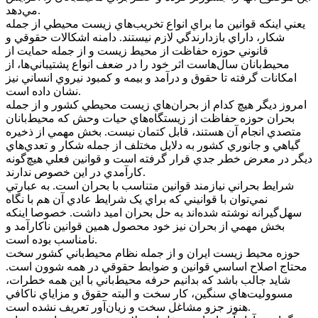
مي‌دهد.
يعني اينکه قوانين ما براي انواع تخريب‌هاي زيست محيطي از جمله
شکار، داراي بازدارندگي لازم نيستند. دامنه اشکالات حقوقي و
قانوني حوزه حفاظت از محيط زيست و از جمله حمايت از
محيط‌بانان سال‌هاست اثر خود را در ضعف انواع پشتيباني‌ها، از
امکانات گرفته تا حقوق و درآمد و بيمه و کمبود نيروي انساني نيز
نشان داده است.
امروز ديگر هيچ کدام از بحران‌هاي زيست محيطي کشور و از جمله
بحران حوزه حفاظت از زيستگاه‌هاي حيات وحش که محيط‌بانان
متصدي انجام آن هستند، قابل کتمان نيست. بخش مهمي از ذخيره
گياهي و جانوري کشور به دلايل مختلف از جمله شکار و تعدي‌هاي
ديگر در معرض خطر جدي قرار گرفته است و قوانين فعلي هيچ‌گونه
کارآمدي در اين خصوص ندارند.
شرايط بحراني نيازمند قوانين متناسب با بحران است. به عبارتي
نمي‌توان با قوانيني که براي يک شرايط عادي آن هم با نگاه
سهل‌گيرانه نوشته شده‌اند به حل بحران اميد داشت. خصوصا اينکه
بخش مهمي از بحران نيز خود محصول همين قوانين ناکارآمد و
نامناسب بوده است.
حوزه محيط زيست ايران و از جمله نظام محيط‌باني کشور سخت
محتاج اصلاح اساسي قوانين و ضوابط حقوقي در همه شوون است.
شايد جالب باشد که بدانيم حرفه محيط‌باني با اين همه خطرات،
مسووليت‌هاي سنگين، کار سخت و البته حقوق و مزاياي ناکافي
هنوز جزو مشاغل سخت و زيان‌آور تعريف نشده است.