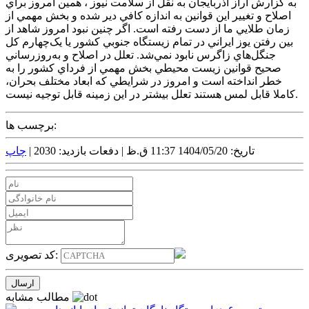
به گزارش آراز آذربايجان به نقل از سلامت نيوز ، همين امروز براي
اصلاح و تغيير اين قوانين به اندازه کافي دير شده و بخش مهمي از
زمان طلايي ما از دست رفته است. اگر چنين نبود امروز شاهد از
بين رفتن يوز ايراني در تمام زيستگاه جنوبي کشور يا يک‌چهارم کل
جنگل‌هاي زاگرس نابود نمي‌شد. تعلل در اصلاح و به‌روزرساني
صحيح قوانين زيست محيطي بخش مهمي از فرداي کشور را به
خطر انداخته است و امروز در شرايطي که ابعاد مختلف بحران،
کاملا قابل لمس هستند تعلل بيشتر در اين زمينه قابل توجيه نيست.
برچسب ها:
تاریخ: 1404/05/20 11:37 ق.ظ |
دفعات بازدید: 2030 |
چاپ
کد تصویری:
مطالب مشابه