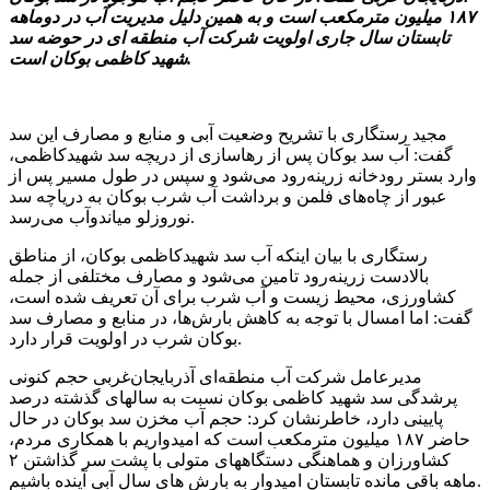
۱۸۷ میلیون مترمکعب است و به همین دلیل مدیریت آب در دوماهه
تابستان سال جاری اولویت شرکت آب منطقه ای در حوضه سد
شهید کاظمی بوکان است.
مجید رستگاری با تشریح وضعیت آبی و منابع و مصارف این سد
گفت: آب سد بوکان پس از رهاسازی از دریچه سد شهیدکاظمی،
وارد بستر رودخانه زرینه‌رود می‌شود و سپس در طول مسیر پس از
عبور از چاه‌های فلمن و برداشت آب شرب بوکان به دریاچه سد
نوروزلو میاندوآب می‌رسد.
رستگاری با بیان اینکه آب سد شهیدکاظمی بوکان، از مناطق
بالادست زرینه‌رود تامین می‌شود و مصارف مختلفی از جمله
کشاورزی، محیط زیست و آب شرب برای آن تعریف شده است،
گفت: اما امسال با توجه به کاهش بارش‌ها، در منابع و مصارف سد
بوکان شرب در اولویت قرار دارد.
مدیرعامل شرکت آب منطقه‌ای آذربایجان‌غربی حجم کنونی
پرشدگی سد شهید کاظمی بوکان نسبت به سالهای گذشته درصد
پایینی دارد، خاطرنشان کرد: حجم آب مخزن سد بوکان در حال
حاضر ۱۸۷ میلیون مترمکعب است که امیدواریم با همکاری مردم،
کشاورزان و هماهنگی دستگاههای متولی با پشت سر گذاشتن ۲
ماهه باقی مانده تابستان امیدوار به بارش های سال آبی آینده باشیم.