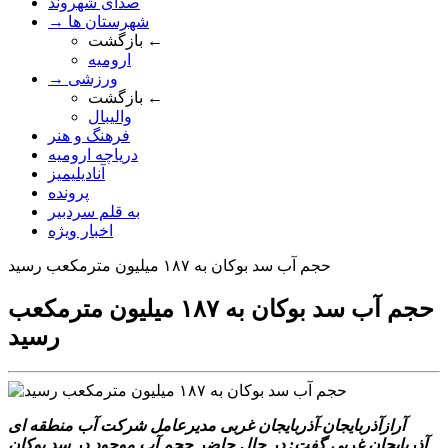
صدای شهروند
→ شهرستان ها
بازگشت ←
ارومیه
→ ورزشی
بازگشت ←
والیبال
فرهنگ و هنر
دریاچه ارومیه
آنادیلیمیز
پرونده
به قلم سردبیر
اخبار ویژه
حجم آب سد بوکان به ۱۸۷ میلیون مترمکعب رسید
حجم آب سد بوکان به ۱۸۷ میلیون مترمکعب
رسید
آرازآذربایجان-آذربایجان غربی مدیرعامل شرکت آب منطقه ای
آذربایجان غربی گفت: در حال حاضر حجم آب موجود در سد بوکان