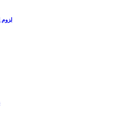
لزوم ا
ن