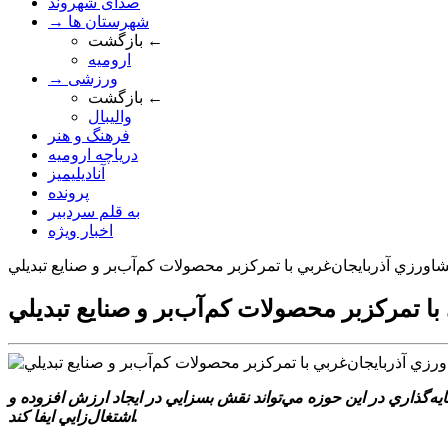
صدای شهروند
→ شهرستان ها
بازگشت ←
ارومیه
→ ورزشی
بازگشت ←
والیبال
فرهنگ و هنر
دریاچه ارومیه
آنادیلیمیز
پرونده
به قلم سردبیر
اخبار ویژه
اورزي آذربايجان‌غربي با تمرکزبر محصولات کم‌آب‌بر و صنايع تبديلي
ا تمرکزبر محصولات کم‌آب‌بر و صنايع تبديلي
‌گذاري در اين حوزه مي‌تواند نقش بسزايي در ايجاد ارزش افزوده و
اشتغال‌زايي ايفا کند.