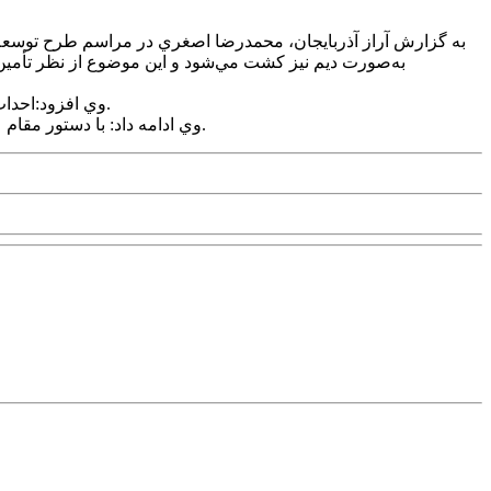
به گزارش آراز آذربايجان، محمدرضا اصغري در مراسم طرح توسعه پروژ
به‌صورت ديم نيز کشت مي‌شود و اين موضوع از نظر تأمين م
وي افزود:احداث چنين کارخانه‌هايي مي‌تواند اشتغال جايگزين در اين مسير ايجاد کند و از فشار بر منابع آبي و توسعه بي‌رويه اراضي کشاورزي جلوگيري کند.
وي ادامه داد: با دستور مقام عالي استان، طرح‌هاي نوآورانه در 20 شهر استان تعريف شده که مي‌تواند در زمينه اصلاح الگوي کشت و ايجاد صنايع تبديلي تحول‌آفرين باشد.