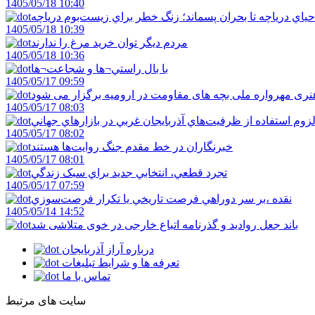
1405/05/18 10:40
احياي درياچه تا بحران پسماند؛ زنگ خطر براي زيست‌بوم درياچه
1405/05/18 10:39
مردم ديگر توان خريد مرغ را ندارند
1405/05/18 10:36
با بال راستي¬ها و شجاعت¬ها
1405/05/17 09:59
ری مهرواره ملی بچه های مقاومت در ارومیه برگزار می شود
1405/05/17 08:03
زوم استفاده از ظرفيت‌هاي آذربايجان غربي در بازارهاي جهاني
1405/05/17 08:02
خبرنگاران در خط مقدم جنگ روايت‌ها هستند
1405/05/17 08:01
تجرد قطعي، انتخابي جديد براي سبک زندگي
1405/05/17 07:59
نقده ،بر سر دوراهي فرصت تاريخي يا تکرار فرصت‌سوزي
1405/05/14 14:52
باند جعل روادید و گذرنامه اتباع خارجی در خوی متلاشی شد
درباره آراز آذربایجان
تعرفه ها و شرایط تبلیغات
تماس با ما
سایت های مرتبط