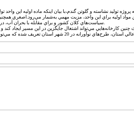
ه توليد نشاسته و گلوتن گندم،با بيان اينکه ماده اوليه اين واحد تول
واد اوليه براي اين واحد، مزيت مهمي به‌شمار مي‌رود.اصغري همچنين 
سياست‌هاي کلان کشور و براي مقابله با بحران آب، در پي جايگزيني محصولات کم‌آب‌بر به جاي محصولات پرمصرف هستيم.