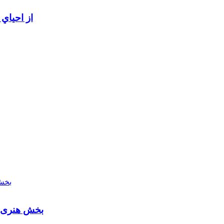
از احياي
بخش هنری م