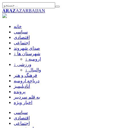
ARAZ
AZARBAIJAN
خانه
سیاسی
اقتصادی
اجتماعی
صدای شهروند
↓ شهرستان ها
↓ ارومیه
↓ ورزشی
↓ والیبال
فرهنگ و هنر
دریاچه ارومیه
آنادیلیمیز
پرونده
به قلم سردبیر
اخبار ویژه
سیاسی
اقتصادی
اجتماعی