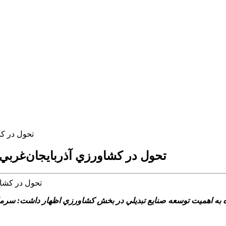
تحول در کش
تحول در کشاورزي آذربايجان‌غربي ب
ه به اهميت توسعه صنايع تبديلي در بخش کشاورزي اظهار داشت: سرمايه