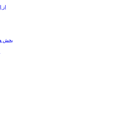
از 
بخش هن
ل