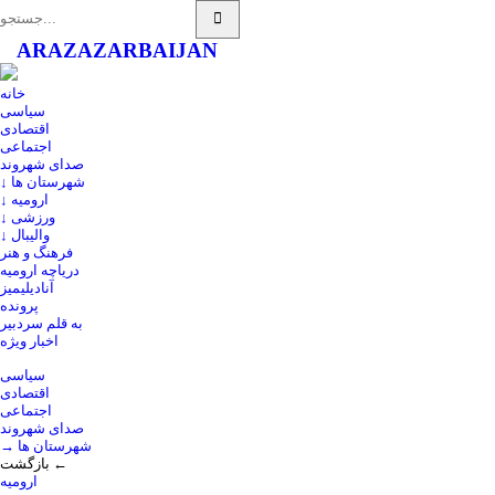
ARAZ
AZARBAIJAN
خانه
سیاسی
اقتصادی
اجتماعی
صدای شهروند
↓ شهرستان ها
↓ ارومیه
↓ ورزشی
↓ والیبال
فرهنگ و هنر
دریاچه ارومیه
آنادیلیمیز
پرونده
به قلم سردبیر
اخبار ویژه
سیاسی
اقتصادی
اجتماعی
صدای شهروند
→ شهرستان ها
بازگشت ←
ارومیه