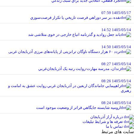
تجرد قطعي، انتخابي جديد براي سبک زندگي
1405/05/17 07:59
نقده ،بر سر دوراهي فرصت تاريخي يا تکرار فرصت‌سوزي
1405/05/14 14:52
باند جعل روادید و گذرنامه اتباع خارجی در خوی متلاشی شد
1405/05/14 14:50
تردد ۶۰ هزار دستگاه ناوگان ترانزیتی از پایانه‌های مرزی آذربایجان ‌غربی
1405/05/14 08:27
زندان، مدرسه مهارت-روايت رتبه يک آذربايجان‌غربي
1405/05/14 08:26
راهپيمايي جاماندگان اربعين در آذربايجان غربي روايت عشق به امامت و
رهبري
1405/05/14 08:24
اروميه شايسته جايگاهي فراتر از وضعيت موجود است
درباره آراز آذربایجان
تعرفه ها و شرایط تبلیغات
تماس با ما
سایت های مرتبط