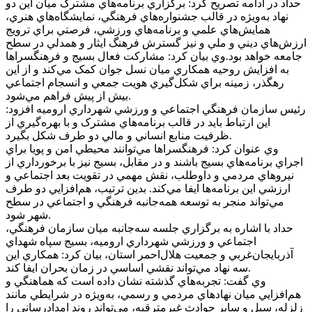
حداد در ادامه تصريح کرد: برگزاري برنامه‌هاي مشترک ميان اين دو
نهاد به‌ويژه در قالب جشنواره‌هاي فرهنگي، نمايشگاه‌هاي هنري،
همايش‌هاي علمي و برنامه‌هاي ورزشي، فرصتي براي ترويج
ارزش‌هاي ديني و ملي و نيز گسترش فرهنگ ايثار و همدلي در سطح
جامعه خواهد بود.وي بيان کرد: مشارکت فعال بسيج و فرهنگسراها
به افزايش روحيه همکاري ميان نسل جوان کمک مي‌کند و از اين
رهگذر، زمينه براي شکل‌گيري هويت جمعي و انسجام اجتماعي
بيش از پيش فراهم مي‌شود.
رئيس سازمان فرهنگي اجتماعي و ورزشي شهرداري اروميه افزود:
اين ارتباط بايد در قالب برنامه‌هاي مشترک و با بهره‌گيري از
ظرفيت منابع انساني و مالي دو طرف شکل بگيرد.
وي عنوان کرد: فرهنگسراها مي‌توانند محيطي امن و پويا براي
اجراي برنامه‌هاي بسيج باشند و در مقابل، بسيج نيز با برخورداري از
نيروهاي مردمي و داوطلب، نقش مهمي در تقويت بعد اجتماعي و
ارزشي اين برنامه‌ها ايفا مي‌کند. بدين ترتيب، هم‌افزايي دو طرف
مي‌تواند منجر به توسعه همه‌جانبه فرهنگي و اجتماعي در سطح
شهر شود.
حداد با اشاره به برگزاري جلسه سه‌جانبه ميان سازمان فرهنگي،
اجتماعي و ورزشي شهرداري اروميه، بسيج سپاه شهداي
آذربايجان‌غربي و جمعيت هلال‌احمر استان، بيان کرد: همکاري اين
سه نهاد مي‌تواند نقشي اساسي در زمان بحران ايفا کند.
وي گفت: تجربه‌هاي گذشته نشان داده است که هماهنگي و
هم‌افزايي ميان نهادهاي مردمي و رسمي، به‌ويژه در شرايطي مانند
زلزله، سيل و ساير حوادث غيرمترقبه، مي‌تواند روند امدادرساني را