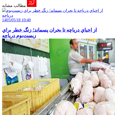
مطالب مشابه
1405/05/18 10:40
از احياي درياچه تا بحران پسماند؛ زنگ خطر براي
زيست‌بوم درياچه