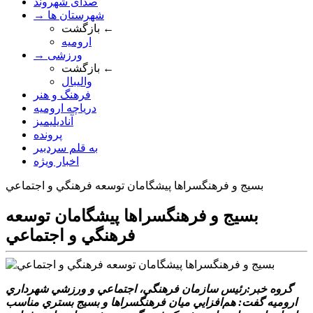
صدای شهروند
→ شهرستان ها
بازگشت ←
ارومیه
→ ورزشی
بازگشت ←
والیبال
فرهنگ و هنر
دریاچه ارومیه
آنادیلیمیز
پرونده
به قلم سردبیر
اخبار ویژه
بسيج و فرهنگسراها پيشگامان توسعه فرهنگي و اجتماعي
بسيج و فرهنگسراها پيشگامان توسعه
فرهنگي و اجتماعي
گروه خبر:رئيس سازمان فرهنگي، اجتماعي و ورزشي شهرداري
اروميه گفت: هم‌افزايي ميان فرهنگسراها و بسيج بستري مناسب