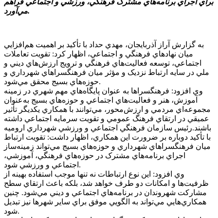
براي اجراي برنامه‌هاي مشترک فرهنگي، ورزشي و اجتماعي فراهم
مي‌آورد.
به گزارش آراز آذربايجان، مهدي حداد با تأکيد بر اهميت هم‌افزايي
ميان نهادهاي فرهنگي و اجتماعي، اظهار کرد: تقويت تعاملات
اجتماعي، توسعه فعاليت‌هاي فرهنگي و ترويج ارزش‌هاي ديني و
ملي در سايه ارتباط نزديک و مؤثر ميان فرهنگسراهاي شهرداري و
حوزه‌هاي بسيج محقق مي‌شود.
وي افزود: فرهنگسراها به عنوان پايگاه‌هاي مهم شهري در زمينه
آموزش، هنر و فعاليت‌هاي اجتماعي و حوزه‌هاي بسيج به‌عنوان
مجموعه‌اي مردمي و ارزش‌محور، مي‌توانند با همکاري يکديگر تأثير
عميقي در ارتقاي فرهنگ عمومي و تقويت سرمايه اجتماعي داشته
باشند.رئيس سازمان فرهنگي اجتماعي و ورزشي شهرداري اروميه
با تأکيد دوباره بر ضرورت اين همکاري، اظهار داشت: تقويت ارتباط
ميان فرهنگسراهاي شهرداري و حوزه‌هاي بسيج مي‌تواند زمينه‌ساز
اجراي برنامه‌هاي مشترک در حوزه‌هاي فرهنگي، آموزشي،
اجتماعي و ورزشي شود.
وي افزود: اين نوع ارتباطات نه تنها موجب استفاده بهينه از
ظرفيت‌ها و امکانات دو طرف خواهد شد، بلکه باعث ارتقاي سطح
مشارکت شهروندان در برنامه‌هاي اجتماعي و ديني مي‌شود. چنين
همکاري‌هايي مي‌تواند به الگويي موفق براي ساير شهرها نيز تبديل
شود.