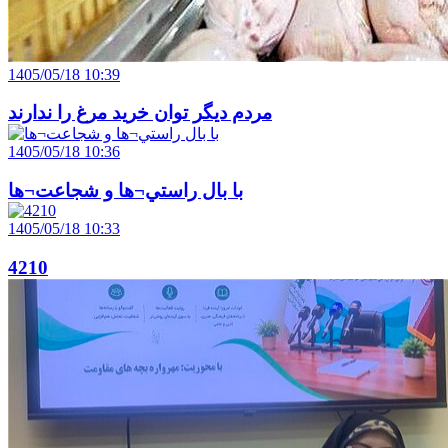
1405/05/18 10:39
مردم ديگر توان خريد مرغ را ندارند
1405/05/18 10:36
با بال راستي¬ها و شجاعت¬ها
1405/05/18 10:33
4210