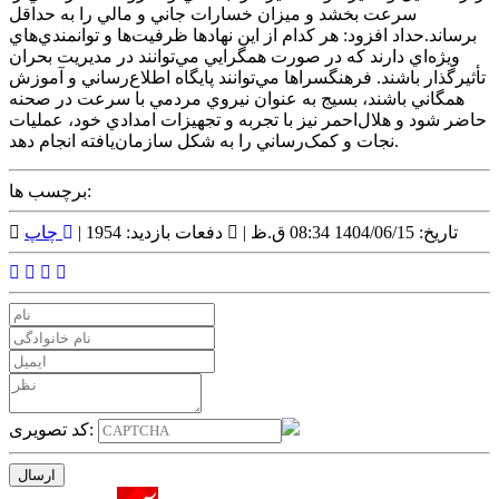
سرعت بخشد و ميزان خسارات جاني و مالي را به حداقل
برساند.حداد افزود: هر کدام از اين نهادها ظرفيت‌ها و توانمندي‌هاي
ويژه‌اي دارند که در صورت همگرايي مي‌توانند در مديريت بحران
تأثيرگذار باشند. فرهنگسراها مي‌توانند پايگاه اطلاع‌رساني و آموزش
همگاني باشند، بسيج به عنوان نيروي مردمي با سرعت در صحنه
حاضر شود و هلال‌احمر نيز با تجربه و تجهيزات امدادي خود، عمليات
نجات و کمک‌رساني را به شکل سازمان‌يافته انجام دهد.
برچسب ها:
تاریخ: 1404/06/15 08:34 ق.ظ |
دفعات بازدید: 1954 |
چاپ
کد تصویری: