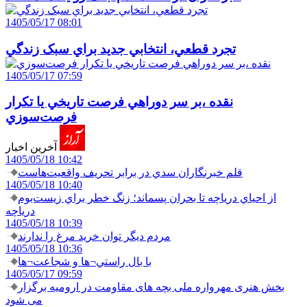
1405/05/17 08:01
تجرد قطعي، انتخابي جديد براي سبک زندگي
1405/05/17 07:59
نقده ،بر سر دوراهي فرصت تاريخي يا تکرار
فرصت‌سوزي
آخرین اخبار
1405/05/18 10:42
قلم خبرنگاران سدي در برابر تحريف واقعيت‌هاست
1405/05/18 10:40
از احياي درياچه تا بحران پسماند؛ زنگ خطر براي زيست‌بوم
درياچه
1405/05/18 10:39
مردم ديگر توان خريد مرغ را ندارند
1405/05/18 10:36
با بال راستي¬ها و شجاعت¬ها
1405/05/17 09:59
بخش هنری مهرواره ملی بچه های مقاومت در ارومیه برگزار
می شود